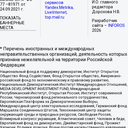
И.О. главного
сервисов
77 –81971 от
редактора
Yandex.Metrika,
24.09.2021 г.
Дорохова Н.В.
LiveInternet,
top.mail.ru
ПОКАЗАТЬ
Разработчик
БАННЕРНЫЕ
сайта –
INFOROS
МЕСТА
2026
* Перечень иностранных и международных
неправительственных организаций, деятельность которых
признана нежелательной на территории Российской
Федерации:
Национальный фонд в поддержку демократии, Институт Открытое
Общество Фонд Содействия, Фонд Открытое общество, Американо-
российский фонд по экономическому и правовому развитию,
Национальный Демократический Институт Международных Отношений,
MEDIA DEVELOPMENT INVESTMENT FUND, Международный
Республиканский Институт, Открытая Россия, Институт современной
России, Черноморский фонд регионального сотрудничества,
Европейская Платформа за Демократические Выборы,
Международный центр электоральных исследований, Германский фонд
Маршалла Соединенных Штатов, Тихоокеанский центр защиты
окружающей среды и природных ресурсов, Свободная Россия,
Всемирный конгресс украинцев, Атлантический совет, Человек в беде,
Европейский фонд за демократию, Джеймстаунский фонд, Прожект
Хармони, Родники дракона, Врачи против насильственного извлечения