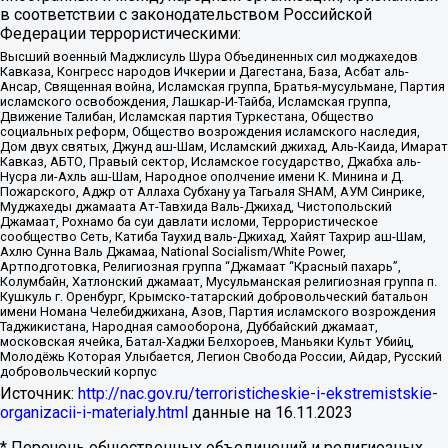
в соответствии с законодательством Российской
Федерации террористическими:
Высший военный Маджлисуль Шура Объединенных сил моджахедов
Кавказа, Конгресс народов Ичкерии и Дагестана, База, Асбат аль-
Ансар, Священная война, Исламская группа, Братья-мусульмане, Партия
исламского освобождения, Лашкар-И-Тайба, Исламская группа,
Движение Талибан, Исламская партия Туркестана, Общество
социальных реформ, Общество возрождения исламского наследия,
Дом двух святых, Джунд аш-Шам, Исламский джихад, Аль-Каида, Имарат
Кавказ, АБТО, Правый сектор, Исламское государство, Джабха аль-
Нусра ли-Ахль аш-Шам, Народное ополчение имени К. Минина и Д.
Пожарского, Аджр от Аллаха Субхану уа Тагьаля SHAM, АУМ Синрике,
Муджахеды джамаата Ат-Тавхида Валь-Джихад, Чистопольский
Джамаат, Рохнамо ба суи давлати исломи, Террористическое
сообщество Сеть, Катиба Таухид валь-Джихад, Хайят Тахрир аш-Шам,
Ахлю Сунна Валь Джамаа, National Socialism/White Power,
Артподготовка, Религиозная группа “Джамаат “Красный пахарь”,
Колумбайн, Хатлонский джамаат, Мусульманская религиозная группа п.
Кушкуль г. Оренбург, Крымско-татарский добровольческий батальон
имени Номана Челебиджихана, Азов, Партия исламского возрождения
Таджикистана, Народная самооборона, Дуббайский джамаат,
московская ячейка, Батал-Хаджи Белхороев, Маньяки Культ Убийц,
Молодёжь Которая Улыбается, Легион Свобода России, Айдар, Русский
добровольческий корпус
Источник:
http://nac.gov.ru/terroristicheskie-i-ekstremistskie-
organizacii-i-materialy.html
данные на
16.11.2023
* Перечень общественных объединений и религиозных