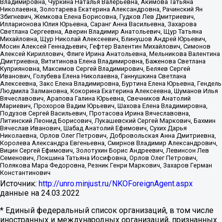
Владимировна, Чуркина Наталья Валерьевна, Акимова Татьяна
Николаевна, Золотарева Екатерина Александровна, Рачинский Ян
Збигневич, Жемкова Елена Борисовна, Гудков Лев Дмитриевич,
Илларионова Юлия Юрьевна, Саранг Анна Васильевна, Захарова
Светлана Сергеевна, Аверин Владимир Анатольевич, Щур Татьяна
Михайловна, Щур Николай Алексеевич, Блинушов Андрей Юрьевич,
Мосин Алексей Геннадьевич, Гефтер Валентин Михайлович, Симонов
Алексей Кириллович, Флиге Ирина Анатольевна, Мельникова Валентина
Дмитриевна, Вититинова Елена Владимировна, Баженова Светлана
Куприяновна, Максимов Сергей Владимирович, Беляев Сергей
Иванович, Голубева Елена Николаевна, Ганнушкина Светлана
Алексеевна, Закс Елена Владимировна, Буртина Елена Юрьевна, Гендель
Людмила Залмановна, Кокорина Екатерина Алексеевна, Шуманов Илья
Вячеславович, Арапова Галина Юрьевна, Свечников Анатолий
Мариевич, Прохоров Вадим Юрьевич, Шахова Елена Владимировна,
Подузов Сергей Васильевич, Протасова Ирина Вячеславовна,
Литинский Леонид Борисович, Лукашевский Сергей Маркович, Бахмин
Вячеслав Иванович, Шабад Анатолий Ефимович, Сухих Дарья
Николаевна, Орлов Олег Петрович, Добровольская Анна Дмитриевна,
Королева Александра Евгеньевна, Смирнов Владимир Александрович,
Вицин Сергей Ефимович, Золотухин Борис Андреевич, Левинсон Лев
Семенович, Локшина Татьяна Иосифовна, Орлов Олег Петрович,
Полякова Мара Федоровна, Резник Генри Маркович, Захаров Герман
Константинович
Источник:
http://unro.minjust.ru/NKOForeignAgent.aspx
данные на
24.03.2022
* Единый федеральный список организаций, в том числе
иностранных и международных организаций, признанных