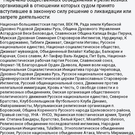
организаций в отношении которых судом принято
вступившее в законную силу решение о ликвидации или
запрете деятельности:
Национал-большевистская партия, ВЕК РА, Рада земли Кубанской
Духовно Родовой Державы Русь, Община Духовного Управления
Асгардской Веси Беловодья, Славянская Община Капища Веды Перуна,
Мужская Духовная Семинария Староверов-Инглингов, Нурджулар, К
Богодержавию, Таблиги Джамаат, Свидетели Иеговы, Русское
национальное единство, Национал-социалистическое общество,
Джамаат мувахидов, Объединенный Вилайат Кабарды, Балкарии и
Карачая, Союз славян, Ат-Такфир Валь-Хиджра, Пит Буль, Национал-
социалистическая рабочая партия России, Славянский союз,
Формат-18, Благородный Орден Дьявола, Армия воли народа,
Национальная Социалистическая Инициатива города Череповца,
Духовно-Родовая Держава Русь, Русское национальное единство,
Древнерусской Инглистической церкви Православных Староверов-
Инглингов, Русский общенациональный союз, Движение против
нелегальной иммиграции, Кровь и Честь, О свободе совести и о
религиозных объединениях, Омская организация общественного
политического движения Русское национальное единство, Северное
Братство, Клуб Болельщиков Футбольного Клуба Динамо,
Файзрахманисты, Мусульманская религиозная организация п.
Боровский, Община Коренного Русского народа Щелковского района,
Правый сектор, УНА - УНСО, Украинская повстанческая армия, Тризуб
им. Степана Бандеры, Братство, Белый Крест, Misanthropic division,
Религиозное объединение последователей инглиизма, Народная
Социальная Инициатива, TulaSkins, Этнополитическое объединение
Русские, Русское национальное объединение Атака, Мечеть Мирмамеда,