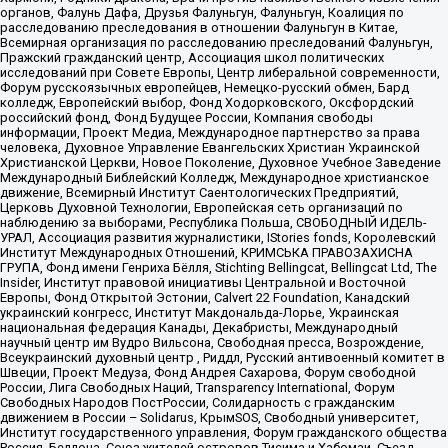
органов, Фалунь Дафа, Друзья Фалуньгун, Фалуньгун, Коалиция по
расследованию преследования в отношении Фалуньгун в Китае,
Всемирная организация по расследованию преследований Фалуньгун,
Пражский гражданский центр, Ассоциация школ политических
исследований при Совете Европы, Центр либеральной современности,
Форум русскоязычных европейцев, Немецко-русский обмен, Бард
колледж, Европейский выбор, Фонд Ходорковского, Оксфордский
российский фонд, Фонд Будущее России, Компания свободы
информации, Проект Медиа, Международное партнерство за права
человека, Духовное Управление Евангельских Христиан Украинской
Христианской Церкви, Новое Поколение, Духовное Учебное Заведение
Международный Библейский Колледж, Международное христианское
движение, Всемирный Институт Саентологических Предприятий,
Церковь Духовной Технологии, Европейская сеть организаций по
наблюдению за выборами, Республика Польша, СВОБОДНЫЙ ИДЕЛЬ-
УРАЛ, Ассоциация развития журналистики, IStories fonds, Королевский
Институт Международных Отношений, КРИМСЬКА ПРАВОЗАХИСНА
ГРУПА, Фонд имени Генриха Бёлля, Stichting Bellingcat, Bellingcat Ltd, The
Insider, Институт правовой инициативы Центральной и Восточной
Европы, Фонд Открытой Эстонии, Calvert 22 Foundation, Канадский
украинский конгресс, Институт Макдональда-Лорье, Украинская
национальная федерация Канады, Декабристы, Международный
научный центр им Вудро Вильсона, Свободная пресса, Возрождение,
Всеукраинский духовный центр , Риддл, Русский антивоенный комитет в
Швеции, Проект Медуза, Фонд Андрея Сахарова, Форум свободной
России, Лига Свободных Наций, Transparеncy International, Форум
Свободных Народов ПостРоссии, Солидарность с гражданским
движением в России – Solidarus, КрымSOS, Свободный университет,
Институт государственного управления, Форум гражданского общества
Россия, Беллона, Союз жителей островов Тисима и Хабомаи, Съезд