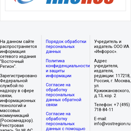
На данном сайте
Порядок обработки
Учредитель и
распространяется
персональных
издатель ООО ИА
информация
данных
«Инфорос».
сетевого издания
Политика
Адрес
"Восточный
конфиденциальности
учредителя,
Регион".
и защиты
издателя,
Зарегистрировано
информации
редакции: 117218,
Федеральной
Россия, г. Москва,
Согласие на
службой по
ул.
обработку
надзору в сфере
Кржижановского,
персональных
связи,
д.13, кор. 2
данных обратной
информационных
связи
Телефон: +7 (495)
технологий и
718-84-11
массовых
Согласие на
коммуникаций
обработку
E-mail:
(Роскомнадзор).
персональных
info@vostregion.ru
Реестровая
данных с помощью
запись Эл № ФС