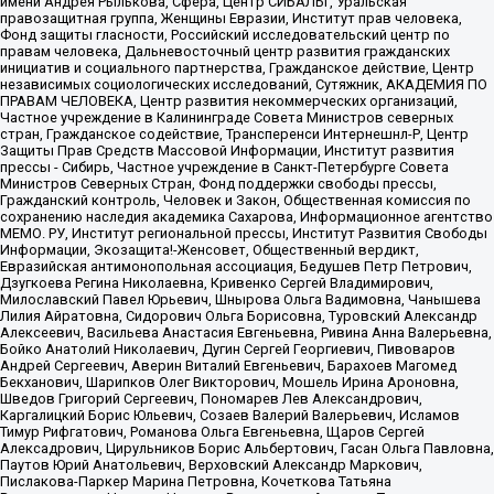
имени Андрея Рылькова, Сфера, Центр СИБАЛЬТ, Уральская
правозащитная группа, Женщины Евразии, Институт прав человека,
Фонд защиты гласности, Российский исследовательский центр по
правам человека, Дальневосточный центр развития гражданских
инициатив и социального партнерства, Гражданское действие, Центр
независимых социологических исследований, Сутяжник, АКАДЕМИЯ ПО
ПРАВАМ ЧЕЛОВЕКА, Центр развития некоммерческих организаций,
Частное учреждение в Калининграде Совета Министров северных
стран, Гражданское содействие, Трансперенси Интернешнл-Р, Центр
Защиты Прав Средств Массовой Информации, Институт развития
прессы - Сибирь, Частное учреждение в Санкт-Петербурге Совета
Министров Северных Стран, Фонд поддержки свободы прессы,
Гражданский контроль, Человек и Закон, Общественная комиссия по
сохранению наследия академика Сахарова, Информационное агентство
МЕМО. РУ, Институт региональной прессы, Институт Развития Свободы
Информации, Экозащита!-Женсовет, Общественный вердикт,
Евразийская антимонопольная ассоциация, Бедушев Петр Петрович,
Дзугкоева Регина Николаевна, Кривенко Сергей Владимирович,
Милославский Павел Юрьевич, Шнырова Ольга Вадимовна, Чанышева
Лилия Айратовна, Сидорович Ольга Борисовна, Туровский Александр
Алексеевич, Васильева Анастасия Евгеньевна, Ривина Анна Валерьевна,
Бойко Анатолий Николаевич, Дугин Сергей Георгиевич, Пивоваров
Андрей Сергеевич, Аверин Виталий Евгеньевич, Барахоев Магомед
Бекханович, Шарипков Олег Викторович, Мошель Ирина Ароновна,
Шведов Григорий Сергеевич, Пономарев Лев Александрович,
Каргалицкий Борис Юльевич, Созаев Валерий Валерьевич, Исламов
Тимур Рифгатович, Романова Ольга Евгеньевна, Щаров Сергей
Алексадрович, Цирульников Борис Альбертович, Гасан Ольга Павловна,
Паутов Юрий Анатольевич, Верховский Александр Маркович,
Пислакова-Паркер Марина Петровна, Кочеткова Татьяна