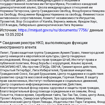
Открытый диалог, Школа международных отношений и
государственной политики им Питера Мунка, Российско-канадский
демократический альянс, Школа международных отношений им
Нормана Патерсона, Центр Гражданских Свобод, Фонд Бориса Немцова
за Свободу, Фонд имени Фридриха Науманна за свободу, Феминистское
антивоенное сопротивление, Комитет независимости Ингушетии,
Прометей, Stop Occupation of Karelia, Вернись живым, Фридом Хаус,
СОТА медиа, Либерально-демократическая Лига Украины
Источник:
https://minjust.gov.ru/ru/documents/7756/
данные
на
13.05.2024
* Сведения реестра НКО, выполняющих функции
иностранного агента:
Лилит, Правозащитная группа Гражданин.Армия.Право, Нижегородский
центр немецкой и европейской культуры, Центр гендерных
исследований, Фонд защиты прав граждан Штаб, Институт права и
публичной политики, Фонд борьбы с коррупцией, Альянс врачей,
НАСИЛИЮ.НЕТ, Мы против СПИДа, СВЕЧА, Гуманитарное действие,
Открытый Петербург, Лига Избирателей, Правовая инициатива,
Гражданский Союз, Хасдей Ерушалаим, Центр поддержки и содействия
развитию средств массовой информации, Горячая Линия, В защиту
прав заключенных, Институт глобализации и социальных движений,
Центр социально-информационных инициатив Действие,
Благотворительный фонд охраны здоровья и защиты прав граждан,
Благотворительный фонд помощи осужденным и их семьям, Фонд
Тольятти, Новое время, Серебряная тайга, Так-Так-Так, Сова, центр Анна,
Проект Апрель, Самарская губерния, Эра здоровья, Мемориал,
Аналитический Центр Юрия Левады, Издательство Парк Гагарина, Фонд