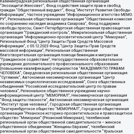
Калининградская региональная общественная организация "Экозащита!-Женсовет", Фонд содействия защите прав и свобод граждан "Общественный вердикт", Фонд "Институт Развития Свободы Информации", Частное учреждение "Информационное агентство МЕМО. РУ", Региональная общественная организация "Общественная комиссия по сохранению наследия академика Сахарова", Фонд поддержки свободы прессы, Санкт-Петербургская общественная правозащитная организация "Гражданский контроль", Межрегиональная общественная организация "Информационно-просветительский центр "Мемориал", Региональный Фонд "Центр Защиты Прав Средств Массовой Информации", с 05.12.2023 Фонд "Центр Защиты Прав Средств массовой информации", Региональная общественная благотворительная организация помощи беженцам и мигрантам "Гражданское содействие", Негосударственное образовательное учреждение дополнительного профессионального образования (повышение квалификации) специалистов "АКАДЕМИЯ ПО ПРАВАМ ЧЕЛОВЕКА", Свердловская региональная общественная организация "Сутяжник", Автономная некоммерческая организация "Центр независимых социологических исследований", Союз общественных объединений "Российский исследовательский центр по правам человека", Региональное общественное учреждение научно-информационный центр "МЕМОРИАЛ", Некоммерческая организация "Фонд защиты гласности", Автономная некоммерческая организация "Институт прав человека", Городская общественная организация "Екатеринбургское общество "МЕМОРИАЛ", Городская общественная организация "Рязанское историко-просветительское и правозащитное общество "Мемориал" (Рязанский Мемориал), Челябинский региональный орган общественной самодеятельности – женское общественное объединение "Женщины Евразии", Челябинский региональный орган общественной самодеятельности "Уральская правозащитная группа", Фонд содействия защите здоровья и социальной справедливости имени Андрея Рылькова, Автономная Некоммерческая Организация "Аналитический Центр Юрия Левады", Автономная некоммерческая организация социальной поддержки населения "Проект Апрель", Региональная общественная организация помощи женщинам и детям, находящимся в кризисной ситуации "Информационно-методический центр "Анна", Фонд содействия развитию массовых коммуникаций и правовому просвещению "Так-так-Так", Фонд содействия устойчивому развитию "Серебряная тайга", Свердловский региональный общественный фонд социальных проектов "Новое время", "Idel.Реалии", Кавказ.Реалии, Крым.Реалии, Телеканал Настоящее Время, Татаро-башкирская служба Радио Свобода (Azatliq Radiosi), Радио Свободная Европа/Радио Свобода (PCE/PC), "Сибирь.Реалии", "Фактограф", Благотворительный фонд помощи осужденным и их семьям, Автономная некоммерческая организация "Институт глобализации и социальных движений", Фонд "В защиту прав заключенных", Частное учреждение "Центр поддержки и содействия развитию средств массовой информации", Пензенский региональный общественный благотворительный фонд "Гражданский союз", "Север.Реалии", Некоммерческая организация Фонд "Правовая инициатива", Общество с ограниченной ответственностью "Радио Свободная Европа/Радио Свобода", Чешское информационное агентство "MEDIUM-ORIENT", Красноярская региональная общественная организация "Мы против СПИДа", Камалягин Денис Николаевич, Маркелов Сергей Евгеньевич, Пономарев Лев Александрович, Савицкая Людмила Алексеевна, Автономная некоммерческая организация "Центр по работе с проблемой насилия "НАСИЛИЮ.НЕТ", Межрегиональный профессиональный союз работников здравоохранения "Альянс врачей", Юридическое лицо, зарегистрированное в Латвийской Республике, SIA "Medusa Project" (регистрационный номер 40103797863, дата регистрации 10.06.2014), Некоммерческая организация "Фонд по борьбе с коррупцией", Автономная некоммерческая организация "Институт права и публичной политики", Баданин Роман Сергеевич, Гликин Максим Александрович, Железнова Мария Михайловна, Лукьянова Юлия Сергеевна, Маетная Елизавета Витальевна, Маняхин Петр Борисович, Чуракова Ольга Владимировна, Ярош Юлия Петровна, Юридическое лицо "The Insider SIA", зарегистрированное в Риге, Латвийская Республика (дата регистрации 26.06.2015), являющееся администратором доменного имени интернет-издания "The Insider SIA", https://theins.ru, Постернак Алексей Евгеньевич, Рубин Михаил Аркадьевич, Анин Роман Александрович, Юридическое лицо Istories fonds, зарегистрированное в Латвийской Республике (регистрационный номер 50008295751, дата регистрации 24.02.2020), Великовский Дмитрий Александрович, Долинина Ирина Николаевна, Мароховская Алеся Алексеевна, Шлейнов Роман Юрьевич, Шмагун Олеся Валентиновна, Общество с ограниченной ответственностью "Альтаир 2021", Общество с ограниченной ответственностью "Вега 2021", Общество с ограниченной ответственностью "Главный редактор 2021", Общество с ограниченной ответственностью "Ромашки монолит", Важенков Артем Валерьевич, Ивановская областная общественная организация "Центр гендерных исследований", Гурман Юрий Альбертович, Медиапроект "ОВД-Инфо", Егоров Владимир Владимирович, Жилинский Владимир Александрович, Общество с ограниченной ответственностью "ЗП", Иванова София Юрьевна, Карезина Инна Павловна, Кильтау Екатерина Викторовна, Петров Алексей Викторович, Пискунов Сергей Евгеньевич, Смирнов Сергей Сергеевич, Тихонов Михаил Сергеевич, Общество с ограниченной ответственностью "ЖУРНАЛИСТ-ИНОСТРАННЫЙ АГЕНТ", Арапова Галина Юрьевна, Вольтская Татьяна Анатольевна, Американская компания "Mason G.E.S. Anonymous Foundation" (США), являющаяся владельцем интернет-издания https://mnews.world/, Компания "Stichting Bellingcat", зарегистрированная в Нидерландах (дата регистрации 11.07.2018), Захаров Андрей Вячеславович, Клепиковская Екатерина Дмитриевна, Общество с ограниченной ответственностью "МЕМО", Перл Роман Александрович, Симонов Евгений Алексеевич, Соловьева Елена Анатольевна, Сотников Даниил Владимирович, Сурначева Елизавета Дмитриевна, Автономная некоммерческая организация по защите прав человека и информированию населения "Якутия – Наше Мнение", Общество с ограниченной ответственностью "Москоу диджитал медиа", с 26.01.2023 Общество с ограниченной ответственностью "Чайка Белые сады", Ветошкина Валерия Валерьевна, Заговора Максим Александрович, Межрегиональное общественное движение "Российская ЛГБТ - сеть", Оленичев Максим Владимирович, Павлов Иван Юрьевич, Скворцова Елена Сергеевна, Общество с ограниченной ответственностью "Как бы инагент", Кочетков Игорь Викторович, Общество с ограниченной ответственностью "Честные выборы", Еланчик Олег Александрович, Общество с ограниченной ответственностью "Нобелевский призыв", Гималова Регина Эмилевна, Григорьев Андрей Валерьевич, Григорьева Алина Александровна, Ассоциация по содействию защите прав призывников, альтернативнослужащих и военнослужащих "Правозащитная группа "Гражданин.Армия.Право", Хисамова Регина Фаритовна, Автономная некоммерческая организация по реализации социально-правовых программ "Лилит", Дальневосточное общественное движение "Маяк", Санкт-Петербургская ЛГБТ-инициативная группа "Выход", Инициативная группа ЛГБТ+ "Реверс", Алексеев Андрей Викторович, Бекбулатова Таисия Львовна, Беляев Иван Михайлович, Владыкина Елена Сергеевна, Гельман Марат Александрович, Никульшина Вероника Юрьевна, Толоконникова Надежда Андреевна, Шендерович Виктор Анатольевич, Общество с ограниченной ответственностью "Данное сообщение", Общество с ограниченной ответственностью Издательский дом "Новая глава", Айнбиндер Александра Александровна, Московский комьюнити-центр для ЛГБТ+инициатив, Благотворительный фонд развития филантропии, Deutsche Welle (Германия, Kurt-Schumacher-Strasse 3, 53113 Bonn), Борзунова Мария Михайловна, Воробьев Виктор Викторович, Голубева Анна Львовна, Константинова Алла Михайловна, Малкова Ирина Владимировна, Мурадов Мурад Абдулгалимович, Осетинская Елизавета Николаевна, Понасенков Евгений Николаевич, Ганапольский Матвей Юрьевич, Киселев Евгений Алексеевич, Борухович Ирина Григорьевна, Дремин Иван Тимофеевич, Дубровский Дмитрий Викторович, Красноярская региональная общественная организация поддержки и развития альтернативных образовательных технологий и межкультурных коммуникаций "ИНТЕРРА", Маяковская Екатерина Алексеевна, Фейгин Марк Захарович, Филимонов Андрей Викторович, Дзугкоева Регина Николаевна, Доброхотов Роман Александрович, Дудь Юрий Александрович, Елкин Сергей Владимирович, Кругликов Кирилл Игоревич, Сабунаева Мария Леонидовна, Семенов Алексей Владимирович, Шаинян Карен Багратович, Шульман Екатерина Михайловна, Асафьев Артур Валерьевич, Вахштайн Виктор Семенович, Венедиктов Алексей Алексеевич, Лушникова Екатерина Евгеньевна, Волков Леонид Михайлович, Невзоров Александр Глебович, Пархоменко Сергей Борисович, Сироткин Ярослав Николаевич, Кара-Мурза Владимир Владимирович, Баранова Наталья Владимировна, Гозман Леонид Яковлевич, Кагарлицкий Борис Юльевич, Климарев Михаил Валерьевич, Милов Владимир Станиславович, Автономная некоммерческая организация Краснодарский центр современного искусства "Типография", Моргенштерн Алишер Тагирович, Соболь Любовь Эдуардовна, Общество с ограниченной ответственностью "ЛИЗА НОРМ", Каспаров Гарри Кимович, Ходорковский Михаил Борисович, Общество с ограниченной ответственностью "Апрельские тезисы", Данилович Ирина Брониславовна, Кашин Олег Владимирович, Петров Николай Владимирович, Пивоваров Алексей Владимирович, Соколов Михаил Владимирович, Цветкова Юлия Владимировна, Чичваркин Евгений Александрович, Комитет против пыток/Команда против пыток, Общество с ограниченной ответственностью "Первый научный", Общество с ограниченной ответственностью "Вертолет и ко", Белоцерковская Вероника Борисовна, Кац Максим Евгеньевич, Лазарева Татьяна Юрьевна, Шаведдинов Руслан Табризович, Яшин Илья Валерьевич, Общество с ограниченной ответственностью "Иноагент ААВ", Алешковский Дмитрий Петрович, Альбац Евгения Марковна, Быков Дмитрий Львович, Галямина Юлия Евгеньевна, Лойко Сергей Леонидович, Мартынов Кирилл Константинович, Медведев Сергей Александрович, Крашенинников Федор Геннадиевич, Гордеева Катерина Вл