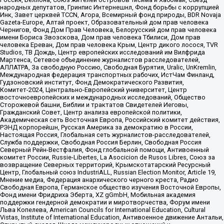
народных депутатов, Гринпис Интернешнл, Фонд борьбы с коррупцией
Инк, Завет церквей TCCN, Агора, Всемирный фонд природы, BDR Novaja
Gazeta-Europe, Алтай проект, Образовательный дом прав человека
Чернигов, Фонд Дом Прав Человека, Белорусский дом прав человека
имени Бориса Звозскова, Дом прав человека Тбилиси, Дом прав
человека Ереван, Дом прав человека Крым, Центр дикого лосося, TVR
Studios, ТВ Дождь, Центр европейских исследований им Вилфрида
Мартенса, Сетевое объединение журналистов расследователей,
АЛЛАТРА, За свободную Россию, Свободная Бурятия, Uralic, UnKremlin,
Международная федерация транспортных рабочих, ИстЧам Финланд,
Гудзоновский институт, Фонд Демократического Развития,
Комитет-2024, Центрально-Европейский университет, Центр
восточноевропейских и международных исследований, Общество
Сторожевой башни, Библии и трактатов Свидетелей Иеговы,
Гражданский Совет, Центр анализа европейской политики,
Академическая сеть Восточная Европа, Российский комитет действия,
РЭНД корпорейшн, Русская Америка за демократию в России,
Настоящая Россия, Глобальная сеть журналистов-расследователей,
Служба поддержки, Свободная Россия Берлин, Свободная Россия
Северный Рейн-Вестфалия, Фонд глобальной помощи, Антивоенный
комитет России, Russie-Libertes, La Asocicion de Rusos Libres, Союз за
возвращение Северных территорий, Крымскотатарский Ресурсный
Центр, Глобальный союз IndustriALL, Russian Election Monitor, Article 19,
Мнение медиа, Федерация анархического черного креста, Радио
Свободная Европа, Германское общество изучения Восточной Европы,
Фонд имени Фридриха Эберта, XZ gGmbH, Мобильная академия
поддержки гендерной демократии и миротворчества, Форум имени
Льва Копелева, American Councils for International Education, Cultural
Vistas, Institute of International Education, Антивоенное движение Антальи,