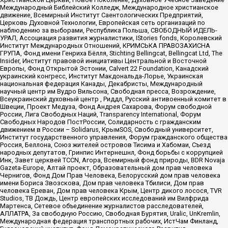
Международный Библейский Колледж, Международное христианское
движение, Всемирный Институт Саентологических Предприятий,
Церковь Духовной Технологии, Европейская сеть организаций по
наблюдению за выборами, Республика Польша, СВОБОДНЫЙ ИДЕЛЬ-
УРАЛ, Ассоциация развития журналистики, IStories fonds, Королевский
Институт Международных Отношений, КРИМСЬКА ПРАВОЗАХИСНА
ГРУПА, Фонд имени Генриха Бёлля, Stichting Bellingcat, Bellingcat Ltd, The
Insider, Институт правовой инициативы Центральной и Восточной
Европы, Фонд Открытой Эстонии, Calvert 22 Foundation, Канадский
украинский конгресс, Институт Макдональда-Лорье, Украинская
национальная федерация Канады, Декабристы, Международный
научный центр им Вудро Вильсона, Свободная пресса, Возрождение,
Всеукраинский духовный центр , Риддл, Русский антивоенный комитет в
Швеции, Проект Медуза, Фонд Андрея Сахарова, Форум свободной
России, Лига Свободных Наций, Transparеncy International, Форум
Свободных Народов ПостРоссии, Солидарность с гражданским
движением в России – Solidarus, КрымSOS, Свободный университет,
Институт государственного управления, Форум гражданского общества
Россия, Беллона, Союз жителей островов Тисима и Хабомаи, Съезд
народных депутатов, Гринпис Интернешнл, Фонд борьбы с коррупцией
Инк, Завет церквей TCCN, Агора, Всемирный фонд природы, BDR Novaja
Gazeta-Europe, Алтай проект, Образовательный дом прав человека
Чернигов, Фонд Дом Прав Человека, Белорусский дом прав человека
имени Бориса Звозскова, Дом прав человека Тбилиси, Дом прав
человека Ереван, Дом прав человека Крым, Центр дикого лосося, TVR
Studios, ТВ Дождь, Центр европейских исследований им Вилфрида
Мартенса, Сетевое объединение журналистов расследователей,
АЛЛАТРА, За свободную Россию, Свободная Бурятия, Uralic, UnKremlin,
Международная федерация транспортных рабочих, ИстЧам Финланд,