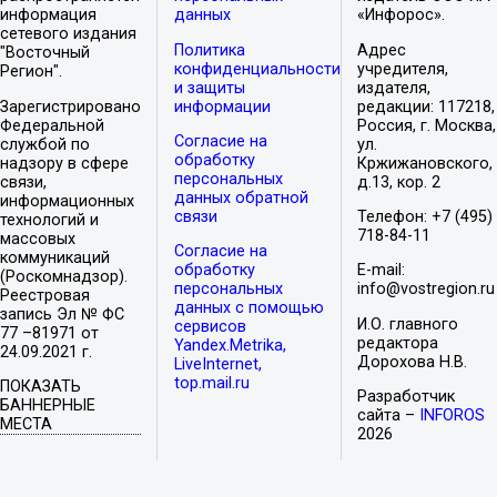
информация
данных
«Инфорос».
сетевого издания
Политика
Адрес
"Восточный
конфиденциальности
учредителя,
Регион".
и защиты
издателя,
Зарегистрировано
информации
редакции: 117218,
Федеральной
Россия, г. Москва,
Согласие на
службой по
ул.
обработку
надзору в сфере
Кржижановского,
персональных
связи,
д.13, кор. 2
данных обратной
информационных
связи
Телефон: +7 (495)
технологий и
718-84-11
массовых
Согласие на
коммуникаций
обработку
E-mail:
(Роскомнадзор).
персональных
info@vostregion.ru
Реестровая
данных с помощью
запись Эл № ФС
И.О. главного
сервисов
77 –81971 от
редактора
Yandex.Metrika,
24.09.2021 г.
Дорохова Н.В.
LiveInternet,
top.mail.ru
ПОКАЗАТЬ
Разработчик
БАННЕРНЫЕ
сайта –
INFOROS
МЕСТА
2026