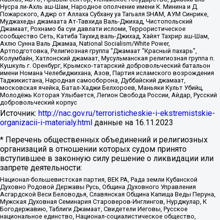
Нусра ли-Ахль аш-Шам, Народное ополчение имени К. Минина и Д.
Пожарского, Аджр от Аллаха Субхану уа Тагьаля SHAM, АУМ Синрике,
Муджахеды джамаата Ат-Тавхида Валь-Джихад, Чистопольский
Джамаат, Рохнамо ба суи давлати исломи, Террористическое
сообщество Сеть, Катиба Таухид валь-Джихад, Хайят Тахрир аш-Шам,
Ахлю Сунна Валь Джамаа, National Socialism/White Power,
Артподготовка, Религиозная группа “Джамаат “Красный пахарь”,
Колумбайн, Хатлонский джамаат, Мусульманская религиозная группа п.
Кушкуль г. Оренбург, Крымско-татарский добровольческий батальон
имени Номана Челебиджихана, Азов, Партия исламского возрождения
Таджикистана, Народная самооборона, Дуббайский джамаат,
московская ячейка, Батал-Хаджи Белхороев, Маньяки Культ Убийц,
Молодёжь Которая Улыбается, Легион Свобода России, Айдар, Русский
добровольческий корпус
Источник:
http://nac.gov.ru/terroristicheskie-i-ekstremistskie-
organizacii-i-materialy.html
данные на
16.11.2023
* Перечень общественных объединений и религиозных
организаций в отношении которых судом принято
вступившее в законную силу решение о ликвидации или
запрете деятельности:
Национал-большевистская партия, ВЕК РА, Рада земли Кубанской
Духовно Родовой Державы Русь, Община Духовного Управления
Асгардской Веси Беловодья, Славянская Община Капища Веды Перуна,
Мужская Духовная Семинария Староверов-Инглингов, Нурджулар, К
Богодержавию, Таблиги Джамаат, Свидетели Иеговы, Русское
национальное единство, Национал-социалистическое общество,