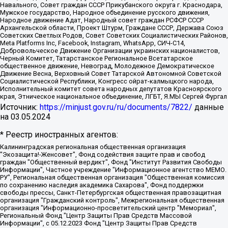
Навального, Совет граждан СССР Прикубанского округа г. Краснодара,
Мужское государство, Народное объединение русского движения,
Народное движение Адат, Народный совет граждан РСФСР СССР
Архангельской области, Проект Штурм, Граждане СССР, Держава Союз
Советских Светлых Родов, Совет Советских Социалистических Районов,
Meta Platforms Inc, Facebook, Instagram, WhatsApp, СИЧ-С14,
Добровольческое Движение Организации украинских националистов,
Черный Комитет, Татарстанское Региональное Всетатарское
общественное движение, Невоград, Молодежное Демократическое
Движение Весна, Верховный Совет Татарской Автономной Советской
Социалистической Республики, Конгресс ойрат-калмыцкого народа,
Исполнительный комитет совета народных депутатов Красноярского
края, Этническое национальное объединение, ЛГБТ, Я.МЫ Сергей Фургал
Источник:
https://minjust.gov.ru/ru/documents/7822/
данные
на
03.05.2024
* Реестр иностранных агентов:
Калининградская региональная общественная организация "Экозащита!-Женсовет", Фонд содействия защите прав и свобод граждан "Общественный вердикт", Фонд "Институт Развития Свободы Информации", Частное учреждение "Информационное агентство МЕМО. РУ", Региональная общественная организация "Общественная комиссия по сохранению наследия академика Сахарова", Фонд поддержки свободы прессы, Санкт-Петербургская общественная правозащитная организация "Гражданский контроль", Межрегиональная общественная организация "Информационно-просветительский центр "Мемориал", Региональный Фонд "Центр Защиты Прав Средств Массовой Информации", с 05.12.2023 Фонд "Центр Защиты Прав Средств массовой информации", Региональная общественная благотворительная организация помощи беженцам и мигрантам "Гражданское содействие", Негосударственное образовательное учреждение дополнительного профессионального образования (повышение квалификации) специалистов "АКАДЕМИЯ ПО ПРАВАМ ЧЕЛОВЕКА", Свердловская региональная общественная организация "Сутяжник", Автономная некоммерческая организация "Центр независимых социологических исследований", Союз общественных объединений "Российский исследовательский центр по правам человека", Региональное общественное учреждение научно-информационный центр "МЕМОРИАЛ", Некоммерческая организация "Фонд защиты гласности", Автономная некоммерческая организация "Институт прав человека", Городская общественная организация "Екатеринбургское общество "МЕМОРИАЛ", Городская общественная организация "Рязанское историко-просветительское и правозащитное общество "Мемориал" (Рязанский Мемориал), Челябинский региональный орган общественной самодеятельности – женское общественное объединение "Женщины Евразии", Челябинский региональный орган общественной самодеятельности "Уральская правозащитная группа", Фонд содействия защите здоровья и социальной справедливости имени Андрея Рылькова, Автономная Некоммерческая Организация "Аналитический Центр Юрия Левады", Автономная некоммерческая организация социальной поддержки населения "Проект Апрель", Региональная общественная организация помощи женщинам и детям, находящимся в кризисной ситуации "Информационно-методический центр "Анна", Фонд содействия развитию массовых коммуникаций и правовому просвещению "Так-так-Так", Фонд содействия устойчивому развитию "Серебряная тайга", Свердловский региональный общественный фонд социальных проектов "Новое время", "Idel.Реалии", Кавказ.Реалии, Крым.Реалии, Телеканал Настоящее Время, Татаро-башкирская служба Радио Свобода (Azatliq Radiosi), Радио Свободная Европа/Радио Свобода (PCE/PC), "Сибирь.Реалии", "Фактограф", Благотворительный фонд помощи осужденным и их семьям, Автономная некоммерческая организация "Институт глобализации и социальных движений", Фонд "В защиту прав заключенных", Частное учреждение "Центр поддержки и содействия развитию средств массовой информации", Пензенский региональный общественный благотворительный фонд "Гражданский союз", "Север.Реалии", Некоммерческая организация Фонд "Правовая инициатива", Общество с ограниченной ответственностью "Радио Свободная Европа/Радио Свобода", Чешское информационное агентство "MEDIUM-ORIENT", Красноярская региональная общественная организация "Мы против СПИДа", Камалягин Денис Николаевич, Маркелов Сергей Евгеньевич, Пономарев Лев Александрович, Савицкая Людмила Алексеевна, Автономная некоммерческая организация "Центр по работе с проблемой насилия "НАСИЛИЮ.НЕТ", Межрегиональный профессиональный союз работников здравоохранения "Альянс врачей", Юридическое лицо, зарегистрированное в Латвийской Республике, SIA "Medusa Project" (регистрационный номер 40103797863, дата регистрации 10.06.2014), Некоммерческая организация "Фонд по борьбе с коррупцией", Автономная некоммерческая организация "Институт права и публичной политики", Баданин Роман Сергеевич, Гликин Максим Александрович, Железнова Мария Михайловна, Лукьянова Юлия Сергеевна, Маетная Елизавета Витальевна, Маняхин Петр Борисович, Чуракова Ольга Владимировна, Ярош Юлия Петровна, Юридическое лицо "The Insider SIA", зарегистрированное в Риге, Латвийская Республика (дата регистрации 26.06.2015), являющееся администратором доменного имени интернет-издания "The Insider SIA", https://theins.ru, Постернак Алексей Евгеньевич, Рубин Михаил Аркадьевич, Анин Роман Александрович, Юридическое лицо Istories fonds, зарегистрированное в Латвийской Республике (регистрационный номер 50008295751, дата регистрации 24.02.2020), Великовский Дмитрий Александрович, Долинина Ирина Николаевна, Мароховская Алеся Алексеевна, Шлейнов Роман Юрьевич, Шмагун Олеся Валентиновна, Общество с ограниченной ответственностью "Альтаир 2021", Общество с ограниченной ответственностью "Вега 2021", Общество с ограниченной ответственностью "Главный редактор 2021", Общество с ограниченной ответственностью "Ромашки монолит", Важенков Артем Валерьевич, Ивановская областная общественная организация "Центр гендерных исследований", Гурман Юрий Альбертович, Медиапроект "ОВД-Инфо", Егоров Владимир Владимирович, Жилинский Владимир Александрович, Общество с ограниченной ответственностью "ЗП", Иванова София Юрьевна, Карезина Инна Павловна, Кильтау Екатерина Викторовна, Петров Алексей Викторович, Пискунов Сергей Евгеньевич, Смирнов Сергей Сергеевич, Тихонов Михаил Сергеевич, Общество с ограниченной ответственностью "ЖУРНАЛИСТ-ИНОСТРАННЫЙ АГЕНТ", Арапова Галина Юрьевна, Вольтская Татьяна Анатольевна, Американская компания "Mason G.E.S. Anonymous Foundation" (США), являющаяся владельцем интернет-издания https://mnews.world/, Компания "Stichting Bellingcat", зарегистрированная в Нидерландах (дата регистрации 11.07.2018), Захаров Андрей Вячеславович, Клепиковская Екатерина Дмитриевна, Общество с ограниченной ответственностью "МЕМО", Перл Роман Александрович, Симонов Евгений Алексеевич, Соловьева Елена Анатольевна, Сотников Даниил Владимирович, Сурначева Елизавета Дмитриевна, Автономная некоммерческая организация по защите прав человека и информированию населения "Якутия – Наше Мнение", Общество с ограниченной ответственностью "Москоу диджитал медиа", с 26.01.2023 Общество с ограниченной ответственностью "Чайка Белые сады", Ветошкина Валерия Валерьевна, Заговора Максим Александрович, Межрегиональное общественное движение "Российская ЛГБТ - сеть", Оленичев Максим Владимирович, Павлов Иван Юрьевич, Скворцова Елена Сергеевна, Общество с ограниченной ответственностью "Как бы инагент", Кочетков Игорь Викторович, Общество с ограниченной ответственностью "Честные выборы", Еланчик Олег Александрович, Общество с ограниченной ответственностью "Нобелевский призыв", Гималова Регина Эмилевна, Григорьев Андрей Валерьевич, Григорьева Алина Александровна, Ассоциация по содействию защите прав призывников, альтернативнослужащих и военнослужащих "Правозащитная группа "Гражданин.Армия.Право", Хисамова Регина Фаритовна, Автономная некоммерческая организация по реализации социально-правовых программ "Лилит", Дальневосточное общественное движение "Маяк", Санкт-Петербургская ЛГБТ-инициативная группа "Выход", Инициативная группа ЛГБТ+ "Реверс", Алексеев Андрей Викторович, Бекбулатова Таисия Львовна, Беляев Иван Михайлович, Владыкина Елена Сергеевна, Гельман Марат Александрович, Никульшина Вероника Юрьевна, Толоконникова Надежда Андреевна, Шендерович Виктор Анатольевич, Общество с ограниченной ответственностью "Данное сообщение", Общество с ограниченной ответственностью Издательский дом "Новая глава", Айнбиндер Александра Александровна, Московский комьюнити-центр для ЛГБТ+инициатив, Благотворительный фонд развития филантропии, Deutsche Welle (Германия, Kurt-Schumacher-Strasse 3, 53113 Bonn), Борзунова Мария Михайловна, Воробьев Виктор Викторович, Голубева Анна Львовна, Константинова Алла Михайловна, Малкова Ирина Владимировна, Мурадов Мурад Абдулгалимович, Осетинская Елизавета Николаевна, Понасенков Евгений Николаевич, Ганапольский Матвей Юрьевич, Киселев Евгений Алексеевич, Борухович Ирина Григорьевна, Дремин Иван Тимофеевич, Дубровский Дмитрий Викторович, Красноярская региональная общественная организация поддержки и развития альтернативных образовательных технологий и межкультурных коммуникаций "ИНТЕРРА", Маяковская Екатерина Алексеевна, Фейгин Марк Захарович, Филимонов Андрей Викторович, Дзугкоева Регина Николаевна, Доброхотов Роман Александрович, Дудь Юрий Александрович, Елкин Сергей Владимирович, Кругликов Кирилл Игоревич, Сабунаева Мария Леонидовна, Семенов Алексей Владимирович, Шаинян Карен Багратович, Шульман Екатерина Михайловна, Асафьев Артур Валерьевич, Вахштайн Виктор Семенович, Венедиктов Алексей Алексеевич, Лушникова Екатерина Евгеньевна, Волков Леонид Михайлович, Невзоров Александр Глебович, Пархоменко Сергей Борисович, Сироткин Ярослав Николаевич, Кара-Мурза Владимир Владимирович, Баранова Наталья Владимировна, Гозман Леонид Яковлевич, Кагарлицкий Борис Юльевич, Климарев Михаил Валерьевич, Милов Владимир Станиславович, Автономная некоммерческая организация Краснодарский центр современного искусства "Типография", Моргенштерн Алишер Тагирович, Соболь Любовь Эдуардовна, Общество с ограниченной ответственностью "ЛИЗА НОРМ", Каспаров Гарри Кимович, Ходорковский Михаил Борисович, Общество с ограниченной ответственностью "Апрельские тезисы", Данилович Ирина Брониславовна, Кашин Олег Владимирович, Петров Николай Владимирович, Пивоваров Алексей Владимирович, Соколов Михаил Владимирович, Цветкова Юлия Владимировна, Чичваркин Евгений Александрович, Комитет против пыток/Команда против пыток, Общество с ограниченной ответственностью "Первый научный", Общество с ограниченной ответственностью "Вертолет и ко", Белоцерковская Вероника Борисовна, Кац Максим Евгеньевич, Лазарева Татьяна Юрьевна, Шаведдинов Руслан Табризович, Яшин Илья Валерьевич, Общество с ограниченной ответственностью "Иноагент ААВ", Алешковский Дмитрий Петрович, Альбац Евгения Марковна, Быков Дмитрий Львович, Галямина Юлия Евгеньевна, Лойко Сергей Леонидович, Мартынов Кирилл Константинович, Медведев Сергей Александрович, Крашенинников Федор Геннадиевич, Гордеева Катерина Вл