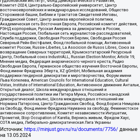
Гудзоновский институт, Фонд Демократического Развития,
Комитет-2024, Центрально-Европейский университет, Центр
восточноевропейских и международных исследований, Общество
Сторожевой башни, Библии и трактатов Свидетелей Иеговы,
Гражданский Совет, Центр анализа европейской политики,
Академическая сеть Восточная Европа, Российский комитет действия,
РЭНД корпорейшн, Русская Америка за демократию в России,
Настоящая Россия, Глобальная сеть журналистов-расследователей,
Служба поддержки, Свободная Россия Берлин, Свободная Россия
Северный Рейн-Вестфалия, Фонд глобальной помощи, Антивоенный
комитет России, Russie-Libertes, La Asocicion de Rusos Libres, Союз за
возвращение Северных территорий, Крымскотатарский Ресурсный
Центр, Глобальный союз IndustriALL, Russian Election Monitor, Article 19,
Мнение медиа, Федерация анархического черного креста, Радио
Свободная Европа, Германское общество изучения Восточной Европы,
Фонд имени Фридриха Эберта, XZ gGmbH, Мобильная академия
поддержки гендерной демократии и миротворчества, Форум имени
Льва Копелева, American Councils for International Education, Cultural
Vistas, Institute of International Education, Антивоенное движение Антальи,
Открытый диалог, Школа международных отношений и
государственной политики им Питера Мунка, Российско-канадский
демократический альянс, Школа международных отношений им
Нормана Патерсона, Центр Гражданских Свобод, Фонд Бориса Немцова
за Свободу, Фонд имени Фридриха Науманна за свободу, Феминистское
антивоенное сопротивление, Комитет независимости Ингушетии,
Прометей, Stop Occupation of Karelia, Вернись живым, Фридом Хаус,
СОТА медиа, Либерально-демократическая Лига Украины
Источник:
https://minjust.gov.ru/ru/documents/7756/
данные
на
13.05.2024