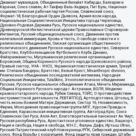
Джамаат мувахидов, Объединенный Вилайат Кабарды, Балкарии и
Карачая, Союз славян, Ат-Такфир Валь-Хиджра, Пит Буль, Национал-
социалистическая рабочая партия России, Славянский союз,
Формат-18, Благородный Орден Дьявола, Армия воли народа,
Национальная Социалистическая Инициатива города Череповца,
Духовно-Родовая Держава Русь, Русское национальное единство,
Древнерусской Инглистической церкви Православных Староверов-
Инглингов, Русский общенациональный союз, Движение против
нелегальной иммиграции, Кровь и Честь, О свободе совести и о
религиозных объединениях, Омская организация общественного
политического движения Русское национальное единство, Северное
Братство, Клуб Болельщиков Футбольного Клуба Динамо,
Файзрахманисты, Мусульманская религиозная организация п.
Боровский, Община Коренного Русского народа Щелковского района,
Правый сектор, УНА - УНСО, Украинская повстанческая армия, Тризуб
им. Степана Бандеры, Братство, Белый Крест, Misanthropic division,
Религиозное объединение последователей инглиизма, Народная
Социальная Инициатива, TulaSkins, Этнополитическое объединение
Русские, Русское национальное объединение Атака, Мечеть Мирмамеда,
Община Коренного Русского народа г. Астрахани, ВОЛЯ, Меджлис
крымскотатарского народа, Рубеж Севера, ТОЙС, О противодействии
экстремистской деятельности, РЕВТАТПОД, Артподготовка, Штольц, В
честь иконы Божией Матери Державная, Сектор 16, Независимость,
Фирма, Молодежная правозащитная группа МПГ, Курсом Правды и
Единения, Каракольская инициативная группа, Автоград Крю, Союз
Славянских Сил Руси, Алля-Аят, Благотворительный пансионат Ак Умут,
Русская республика Русь, Арестантское уголовное единство, Башкорт,
Нация и свобода, Нация и свобода, W.H.С., Фалунь Дафа, Иртыш Ultras,
Русский Патриотический клуб-Новокузнецк/РПК, Сибирский державный
союз, Фонд борьбы с коррупцией, Фонд защиты прав граждан, Штабы