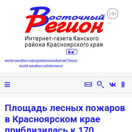
18+
world-weather.ru/pogoda/russia/kansk/7days/
world-weather.ru/informers/
Площадь лесных пожаров
в Красноярском крае
приблизилась к 170