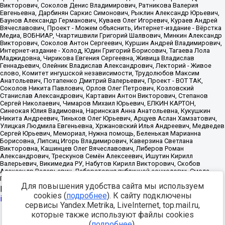
Для повышения удобства сайта мы используем
Источник:
https://minjust.gov.ru/uploaded/files/reestr-
cookies (
подробнее
). К сайту подключены
inostrannyih-agentov-22-03-2024.pdf
данные на
22.03.2024
сервисы Yandex.Metrika, LiveInternet, top.mail.ru,
которые также используют файлы cookies
Разработка -
(
подробнее
).