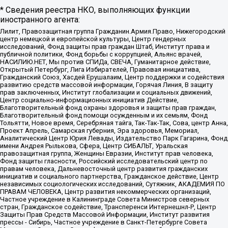
* Сведения реестра НКО, выполняющих функции
иностранного агента:
Лилит, Правозащитная группа Гражданин.Армия.Право, Нижегородский
центр немецкой и европейской культуры, Центр гендерных
исследований, Фонд защиты прав граждан Штаб, Институт права и
публичной политики, Фонд борьбы с коррупцией, Альянс врачей,
НАСИЛИЮ.НЕТ, Мы против СПИДа, СВЕЧА, Гуманитарное действие,
Открытый Петербург, Лига Избирателей, Правовая инициатива,
Гражданский Союз, Хасдей Ерушалаим, Центр поддержки и содействия
развитию средств массовой информации, Горячая Линия, В защиту
прав заключенных, Институт глобализации и социальных движений,
Центр социально-информационных инициатив Действие,
Благотворительный фонд охраны здоровья и защиты прав граждан,
Благотворительный фонд помощи осужденным и их семьям, Фонд
Тольятти, Новое время, Серебряная тайга, Так-Так-Так, Сова, центр Анна,
Проект Апрель, Самарская губерния, Эра здоровья, Мемориал,
Аналитический Центр Юрия Левады, Издательство Парк Гагарина, Фонд
имени Андрея Рылькова, Сфера, Центр СИБАЛЬТ, Уральская
правозащитная группа, Женщины Евразии, Институт прав человека,
Фонд защиты гласности, Российский исследовательский центр по
правам человека, Дальневосточный центр развития гражданских
инициатив и социального партнерства, Гражданское действие, Центр
независимых социологических исследований, Сутяжник, АКАДЕМИЯ ПО
ПРАВАМ ЧЕЛОВЕКА, Центр развития некоммерческих организаций,
Частное учреждение в Калининграде Совета Министров северных
стран, Гражданское содействие, Трансперенси Интернешнл-Р, Центр
Защиты Прав Средств Массовой Информации, Институт развития
прессы - Сибирь, Частное учреждение в Санкт-Петербурге Совета