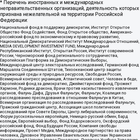
* Перечень иностранных и международных
неправительственных организаций, деятельность которых
признана нежелательной на территории Российской
Федерации:
Национальный фонд в поддержку демократии, Институт Открытое
Общество Фонд Содействия, Фонд Открытое общество, Американо-
российский фонд по экономическому и правовому развитию,
Национальный Демократический Институт Международных Отношений,
MEDIA DEVELOPMENT INVESTMENT FUND, Международный
Республиканский Институт, Открытая Россия, Институт современной
России, Черноморский фонд регионального сотрудничества,
Европейская Платформа за Демократические Выборы,
Международный центр электоральных исследований, Германский фонд
Маршалла Соединенных Штатов, Тихоокеанский центр защиты
окружающей среды и природных ресурсов, Свободная Россия,
Всемирный конгресс украинцев, Атлантический совет, Человек в беде,
Европейский фонд за демократию, Джеймстаунский фонд, Прожект
Хармони, Родники дракона, Врачи против насильственного извлечения
органов, Фалунь Дафа, Друзья Фалуньгун, Фалуньгун, Коалиция по
расследованию преследования в отношении Фалуньгун в Китае,
Всемирная организация по расследованию преследований Фалуньгун,
Пражский гражданский центр, Ассоциация школ политических
исследований при Совете Европы, Центр либеральной современности,
Форум русскоязычных европейцев, Немецко-русский обмен, Бард
колледж, Европейский выбор, Фонд Ходорковского, Оксфордский
российский фонд, Фонд Будущее России, Компания свободы
информации, Проект Медиа, Международное партнерство за права
человека, Духовное Управление Евангельских Христиан Украинской
Христианской Церкви, Новое Поколение, Духовное Учебное Заведение