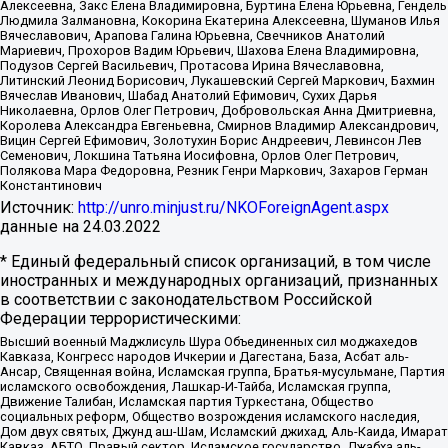
Алексеевна, Закс Елена Владимировна, Буртина Елена Юрьевна, Гендель
Людмила Залмановна, Кокорина Екатерина Алексеевна, Шуманов Илья
Вячеславович, Арапова Галина Юрьевна, Свечников Анатолий
Мариевич, Прохоров Вадим Юрьевич, Шахова Елена Владимировна,
Подузов Сергей Васильевич, Протасова Ирина Вячеславовна,
Литинский Леонид Борисович, Лукашевский Сергей Маркович, Бахмин
Вячеслав Иванович, Шабад Анатолий Ефимович, Сухих Дарья
Николаевна, Орлов Олег Петрович, Добровольская Анна Дмитриевна,
Королева Александра Евгеньевна, Смирнов Владимир Александрович,
Вицин Сергей Ефимович, Золотухин Борис Андреевич, Левинсон Лев
Семенович, Локшина Татьяна Иосифовна, Орлов Олег Петрович,
Полякова Мара Федоровна, Резник Генри Маркович, Захаров Герман
Константинович
Источник:
http://unro.minjust.ru/NKOForeignAgent.aspx
данные на
24.03.2022
* Единый федеральный список организаций, в том числе
иностранных и международных организаций, признанных
в соответствии с законодательством Российской
Федерации террористическими:
Высший военный Маджлисуль Шура Объединенных сил моджахедов
Кавказа, Конгресс народов Ичкерии и Дагестана, База, Асбат аль-
Ансар, Священная война, Исламская группа, Братья-мусульмане, Партия
исламского освобождения, Лашкар-И-Тайба, Исламская группа,
Движение Талибан, Исламская партия Туркестана, Общество
социальных реформ, Общество возрождения исламского наследия,
Дом двух святых, Джунд аш-Шам, Исламский джихад, Аль-Каида, Имарат
Кавказ, АБТО, Правый сектор, Исламское государство, Джабха аль-