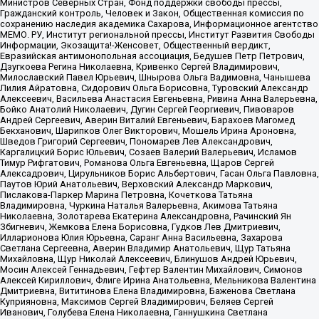
Министров Северных Стран, Фонд поддержки свободы прессы,
Гражданский контроль, Человек и Закон, Общественная комиссия по
сохранению наследия академика Сахарова, Информационное агентство
МЕМО. РУ, Институт региональной прессы, Институт Развития Свободы
Информации, Экозащита!-Женсовет, Общественный вердикт,
Евразийская антимонопольная ассоциация, Бедушев Петр Петрович,
Дзугкоева Регина Николаевна, Кривенко Сергей Владимирович,
Милославский Павел Юрьевич, Шнырова Ольга Вадимовна, Чанышева
Лилия Айратовна, Сидорович Ольга Борисовна, Туровский Александр
Алексеевич, Васильева Анастасия Евгеньевна, Ривина Анна Валерьевна,
Бойко Анатолий Николаевич, Дугин Сергей Георгиевич, Пивоваров
Андрей Сергеевич, Аверин Виталий Евгеньевич, Барахоев Магомед
Бекханович, Шарипков Олег Викторович, Мошель Ирина Ароновна,
Шведов Григорий Сергеевич, Пономарев Лев Александрович,
Каргалицкий Борис Юльевич, Созаев Валерий Валерьевич, Исламов
Тимур Рифгатович, Романова Ольга Евгеньевна, Щаров Сергей
Алексадрович, Цирульников Борис Альбертович, Гасан Ольга Павловна,
Паутов Юрий Анатольевич, Верховский Александр Маркович,
Пислакова-Паркер Марина Петровна, Кочеткова Татьяна
Владимировна, Чуркина Наталья Валерьевна, Акимова Татьяна
Николаевна, Золотарева Екатерина Александровна, Рачинский Ян
Збигневич, Жемкова Елена Борисовна, Гудков Лев Дмитриевич,
Илларионова Юлия Юрьевна, Саранг Анна Васильевна, Захарова
Светлана Сергеевна, Аверин Владимир Анатольевич, Щур Татьяна
Михайловна, Щур Николай Алексеевич, Блинушов Андрей Юрьевич,
Мосин Алексей Геннадьевич, Гефтер Валентин Михайлович, Симонов
Алексей Кириллович, Флиге Ирина Анатольевна, Мельникова Валентина
Дмитриевна, Вититинова Елена Владимировна, Баженова Светлана
Куприяновна, Максимов Сергей Владимирович, Беляев Сергей
Иванович, Голубева Елена Николаевна, Ганнушкина Светлана