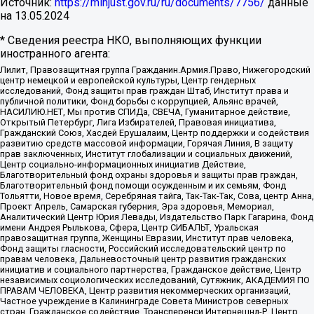
Источник:
https://minjust.gov.ru/ru/documents/7756/
данные
на
13.05.2024
* Сведения реестра НКО, выполняющих функции
иностранного агента:
Лилит, Правозащитная группа Гражданин.Армия.Право, Нижегородский
центр немецкой и европейской культуры, Центр гендерных
исследований, Фонд защиты прав граждан Штаб, Институт права и
публичной политики, Фонд борьбы с коррупцией, Альянс врачей,
НАСИЛИЮ.НЕТ, Мы против СПИДа, СВЕЧА, Гуманитарное действие,
Открытый Петербург, Лига Избирателей, Правовая инициатива,
Гражданский Союз, Хасдей Ерушалаим, Центр поддержки и содействия
развитию средств массовой информации, Горячая Линия, В защиту
прав заключенных, Институт глобализации и социальных движений,
Центр социально-информационных инициатив Действие,
Благотворительный фонд охраны здоровья и защиты прав граждан,
Благотворительный фонд помощи осужденным и их семьям, Фонд
Тольятти, Новое время, Серебряная тайга, Так-Так-Так, Сова, центр Анна,
Проект Апрель, Самарская губерния, Эра здоровья, Мемориал,
Аналитический Центр Юрия Левады, Издательство Парк Гагарина, Фонд
имени Андрея Рылькова, Сфера, Центр СИБАЛЬТ, Уральская
правозащитная группа, Женщины Евразии, Институт прав человека,
Фонд защиты гласности, Российский исследовательский центр по
правам человека, Дальневосточный центр развития гражданских
инициатив и социального партнерства, Гражданское действие, Центр
независимых социологических исследований, Сутяжник, АКАДЕМИЯ ПО
ПРАВАМ ЧЕЛОВЕКА, Центр развития некоммерческих организаций,
Частное учреждение в Калининграде Совета Министров северных
стран, Гражданское содействие, Трансперенси Интернешнл-Р, Центр