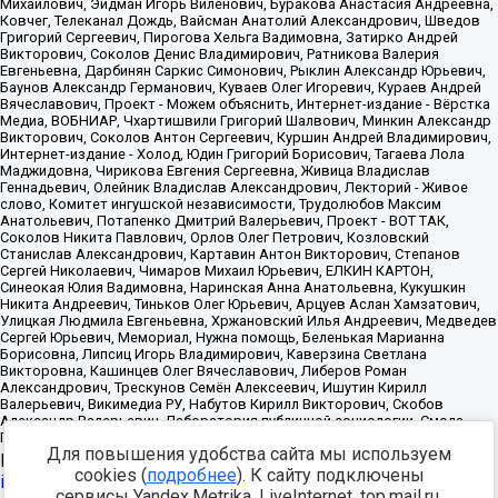
Для повышения удобства сайта мы используем
Источник:
https://minjust.gov.ru/uploaded/files/reestr-
cookies (
подробнее
). К сайту подключены
inostrannyih-agentov-22-03-2024.pdf
данные на
22.03.2024
сервисы Yandex.Metrika, LiveInternet, top.mail.ru,