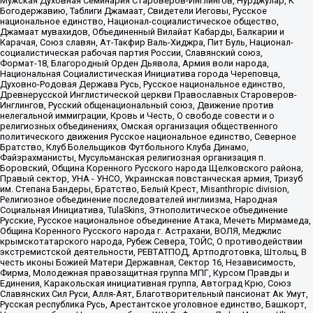
Мужская Духовная Семинария Староверов-Инглингов, Нурджулар, К
Богодержавию, Таблиги Джамаат, Свидетели Иеговы, Русское
национальное единство, Национал-социалистическое общество,
Джамаат мувахидов, Объединенный Вилайат Кабарды, Балкарии и
Карачая, Союз славян, Ат-Такфир Валь-Хиджра, Пит Буль, Национал-
социалистическая рабочая партия России, Славянский союз,
Формат-18, Благородный Орден Дьявола, Армия воли народа,
Национальная Социалистическая Инициатива города Череповца,
Духовно-Родовая Держава Русь, Русское национальное единство,
Древнерусской Инглистической церкви Православных Староверов-
Инглингов, Русский общенациональный союз, Движение против
нелегальной иммиграции, Кровь и Честь, О свободе совести и о
религиозных объединениях, Омская организация общественного
политического движения Русское национальное единство, Северное
Братство, Клуб Болельщиков Футбольного Клуба Динамо,
Файзрахманисты, Мусульманская религиозная организация п.
Боровский, Община Коренного Русского народа Щелковского района,
Правый сектор, УНА - УНСО, Украинская повстанческая армия, Тризуб
им. Степана Бандеры, Братство, Белый Крест, Misanthropic division,
Религиозное объединение последователей инглиизма, Народная
Социальная Инициатива, TulaSkins, Этнополитическое объединение
Русские, Русское национальное объединение Атака, Мечеть Мирмамеда,
Община Коренного Русского народа г. Астрахани, ВОЛЯ, Меджлис
крымскотатарского народа, Рубеж Севера, ТОЙС, О противодействии
экстремистской деятельности, РЕВТАТПОД, Артподготовка, Штольц, В
честь иконы Божией Матери Державная, Сектор 16, Независимость,
Фирма, Молодежная правозащитная группа МПГ, Курсом Правды и
Единения, Каракольская инициативная группа, Автоград Крю, Союз
Славянских Сил Руси, Алля-Аят, Благотворительный пансионат Ак Умут,
Русская республика Русь, Арестантское уголовное единство, Башкорт,