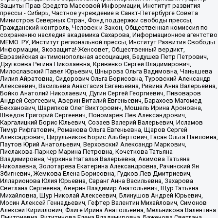
Защиты Прав Средств Массовой Информации, Институт развития
прессы - Сибирь, Частное учреждение в Санкт-Петербурге Совета
Министров Северных Стран, Фонд поддержки свободы прессы,
Гражданский контроль, Человек и Закон, Общественная комиссия по
сохранению наследия академика Сахарова, Информационное агентство
МЕМО. РУ, Институт региональной прессы, Институт Развития Свободы
Информации, Экозащита!-Женсовет, Общественный вердикт,
Евразийская антимонопольная ассоциация, Бедушев Петр Петрович,
Дзугкоева Регина Николаевна, Кривенко Сергей Владимирович,
Милославский Павел Юрьевич, Шнырова Ольга Вадимовна, Чанышева
Лилия Айратовна, Сидорович Ольга Борисовна, Туровский Александр
Алексеевич, Васильева Анастасия Евгеньевна, Ривина Анна Валерьевна,
Бойко Анатолий Николаевич, Дугин Сергей Георгиевич, Пивоваров
Андрей Сергеевич, Аверин Виталий Евгеньевич, Барахоев Магомед
Бекханович, Шарипков Олег Викторович, Мошель Ирина Ароновна,
Шведов Григорий Сергеевич, Пономарев Лев Александрович,
Каргалицкий Борис Юльевич, Созаев Валерий Валерьевич, Исламов
Тимур Рифгатович, Романова Ольга Евгеньевна, Щаров Сергей
Алексадрович, Цирульников Борис Альбертович, Гасан Ольга Павловна,
Паутов Юрий Анатольевич, Верховский Александр Маркович,
Пислакова-Паркер Марина Петровна, Кочеткова Татьяна
Владимировна, Чуркина Наталья Валерьевна, Акимова Татьяна
Николаевна, Золотарева Екатерина Александровна, Рачинский Ян
Збигневич, Жемкова Елена Борисовна, Гудков Лев Дмитриевич,
Илларионова Юлия Юрьевна, Саранг Анна Васильевна, Захарова
Светлана Сергеевна, Аверин Владимир Анатольевич, Щур Татьяна
Михайловна, Щур Николай Алексеевич, Блинушов Андрей Юрьевич,
Мосин Алексей Геннадьевич, Гефтер Валентин Михайлович, Симонов
Алексей Кириллович, Флиге Ирина Анатольевна, Мельникова Валентина
Дмитриевна, Вититинова Елена Владимировна, Баженова Светлана