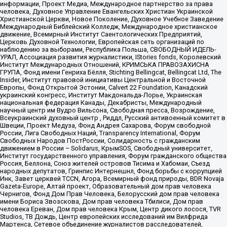
информации, Проект Медиа, Международное партнерство за права
человека, Духовное Управление Евангельских Христиан Украинской
Христианской Церкви, Новое Поколение, Духовное Учебное Заведение
Международный Библейский Колледж, Международное христианское
движение, Всемирный Институт Саентологических Предприятий,
Церковь Духовной Технологии, Европейская сеть организаций по
наблюдению за выборами, Республика Польша, СВОБОДНЫЙ ИДЕЛЬ-
УРАЛ, Ассоциация развития журналистики, IStories fonds, Королевский
Институт Международных Отношений, КРИМСЬКА ПРАВОЗАХИСНА
ГРУПА, Фонд имени Генриха Бёлля, Stichting Bellingcat, Bellingcat Ltd, The
Insider, Институт правовой инициативы Центральной и Восточной
Европы, Фонд Открытой Эстонии, Calvert 22 Foundation, Канадский
украинский конгресс, Институт Макдональда-Лорье, Украинская
национальная федерация Канады, Декабристы, Международный
научный центр им Вудро Вильсона, Свободная пресса, Возрождение,
Всеукраинский духовный центр , Риддл, Русский антивоенный комитет в
Швеции, Проект Медуза, Фонд Андрея Сахарова, Форум свободной
России, Лига Свободных Наций, Transparеncy International, Форум
Свободных Народов ПостРоссии, Солидарность с гражданским
движением в России – Solidarus, КрымSOS, Свободный университет,
Институт государственного управления, Форум гражданского общества
Россия, Беллона, Союз жителей островов Тисима и Хабомаи, Съезд
народных депутатов, Гринпис Интернешнл, Фонд борьбы с коррупцией
Инк, Завет церквей TCCN, Агора, Всемирный фонд природы, BDR Novaja
Gazeta-Europe, Алтай проект, Образовательный дом прав человека
Чернигов, Фонд Дом Прав Человека, Белорусский дом прав человека
имени Бориса Звозскова, Дом прав человека Тбилиси, Дом прав
человека Ереван, Дом прав человека Крым, Центр дикого лосося, TVR
Studios, ТВ Дождь, Центр европейских исследований им Вилфрида
Мартенса, Сетевое объединение журналистов расследователей,