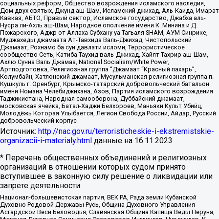
социальных реформ, Общество возрождения исламского наследия,
Дом двух святых, Джунд аш-Шам, Исламский джихад, Аль-Каида, Имарат
Кавказ, АБТО, Правый сектор, Исламское государство, Джабха аль-
Нусра ли-Ахль аш-Шам, Народное ополчение имени К. Минина и Д.
Пожарского, Аджр от Аллаха Субхану уа Тагьаля SHAM, АУМ Синрике,
Муджахеды джамаата Ат-Тавхида Валь-Джихад, Чистопольский
Джамаат, Рохнамо ба суи давлати исломи, Террористическое
сообщество Сеть, Катиба Таухид валь-Джихад, Хайят Тахрир аш-Шам,
Ахлю Сунна Валь Джамаа, National Socialism/White Power,
Артподготовка, Религиозная группа “Джамаат “Красный пахарь”,
Колумбайн, Хатлонский джамаат, Мусульманская религиозная группа п.
Кушкуль г. Оренбург, Крымско-татарский добровольческий батальон
имени Номана Челебиджихана, Азов, Партия исламского возрождения
Таджикистана, Народная самооборона, Дуббайский джамаат,
московская ячейка, Батал-Хаджи Белхороев, Маньяки Культ Убийц,
Молодёжь Которая Улыбается, Легион Свобода России, Айдар, Русский
добровольческий корпус
Источник:
http://nac.gov.ru/terroristicheskie-i-ekstremistskie-
organizacii-i-materialy.html
данные на
16.11.2023
* Перечень общественных объединений и религиозных
организаций в отношении которых судом принято
вступившее в законную силу решение о ликвидации или
запрете деятельности:
Национал-большевистская партия, ВЕК РА, Рада земли Кубанской
Духовно Родовой Державы Русь, Община Духовного Управления
Асгардской Веси Беловодья, Славянская Община Капища Веды Перуна,