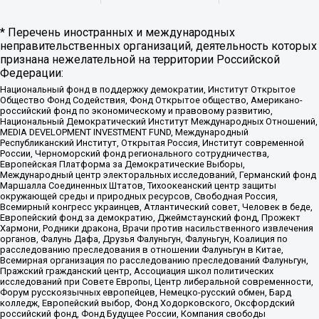
* Перечень иностранных и международных
неправительственных организаций, деятельность которых
признана нежелательной на территории Российской
Федерации:
Национальный фонд в поддержку демократии, Институт Открытое
Общество Фонд Содействия, Фонд Открытое общество, Американо-
российский фонд по экономическому и правовому развитию,
Национальный Демократический Институт Международных Отношений,
MEDIA DEVELOPMENT INVESTMENT FUND, Международный
Республиканский Институт, Открытая Россия, Институт современной
России, Черноморский фонд регионального сотрудничества,
Европейская Платформа за Демократические Выборы,
Международный центр электоральных исследований, Германский фонд
Маршалла Соединенных Штатов, Тихоокеанский центр защиты
окружающей среды и природных ресурсов, Свободная Россия,
Всемирный конгресс украинцев, Атлантический совет, Человек в беде,
Европейский фонд за демократию, Джеймстаунский фонд, Прожект
Хармони, Родники дракона, Врачи против насильственного извлечения
органов, Фалунь Дафа, Друзья Фалуньгун, Фалуньгун, Коалиция по
расследованию преследования в отношении Фалуньгун в Китае,
Всемирная организация по расследованию преследований Фалуньгун,
Пражский гражданский центр, Ассоциация школ политических
исследований при Совете Европы, Центр либеральной современности,
Форум русскоязычных европейцев, Немецко-русский обмен, Бард
колледж, Европейский выбор, Фонд Ходорковского, Оксфордский
российский фонд, Фонд Будущее России, Компания свободы