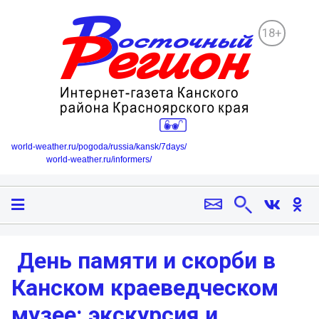
18+
world-weather.ru/pogoda/russia/kansk/7days/
world-weather.ru/informers/
️ День памяти и скорби в
Канском краеведческом
музее: экскурсия и