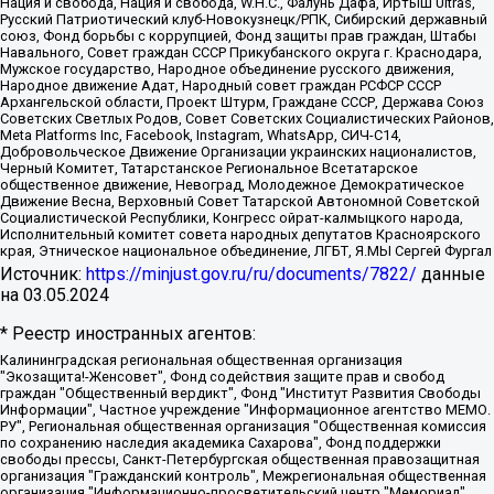
Нация и свобода, Нация и свобода, W.H.С., Фалунь Дафа, Иртыш Ultras,
Русский Патриотический клуб-Новокузнецк/РПК, Сибирский державный
союз, Фонд борьбы с коррупцией, Фонд защиты прав граждан, Штабы
Навального, Совет граждан СССР Прикубанского округа г. Краснодара,
Мужское государство, Народное объединение русского движения,
Народное движение Адат, Народный совет граждан РСФСР СССР
Архангельской области, Проект Штурм, Граждане СССР, Держава Союз
Советских Светлых Родов, Совет Советских Социалистических Районов,
Meta Platforms Inc, Facebook, Instagram, WhatsApp, СИЧ-С14,
Добровольческое Движение Организации украинских националистов,
Черный Комитет, Татарстанское Региональное Всетатарское
общественное движение, Невоград, Молодежное Демократическое
Движение Весна, Верховный Совет Татарской Автономной Советской
Социалистической Республики, Конгресс ойрат-калмыцкого народа,
Исполнительный комитет совета народных депутатов Красноярского
края, Этническое национальное объединение, ЛГБТ, Я.МЫ Сергей Фургал
Источник:
https://minjust.gov.ru/ru/documents/7822/
данные
на
03.05.2024
* Реестр иностранных агентов:
Калининградская региональная общественная организация "Экозащита!-Женсовет", Фонд содействия защите прав и свобод граждан "Общественный вердикт", Фонд "Институт Развития Свободы Информации", Частное учреждение "Информационное агентство МЕМО. РУ", Региональная общественная организация "Общественная комиссия по сохранению наследия академика Сахарова", Фонд поддержки свободы прессы, Санкт-Петербургская общественная правозащитная организация "Гражданский контроль", Межрегиональная общественная организация "Информационно-просветительский центр "Мемориал", Региональный Фонд "Центр Защиты Прав Средств Массовой Информации", с 05.12.2023 Фонд "Центр Защиты Прав Средств массовой информации", Региональная общественная благотворительная организация помощи беженцам и мигрантам "Гражданское содействие", Негосударственное образовательное учреждение дополнительного профессионального образования (повышение квалификации) специалистов "АКАДЕМИЯ ПО ПРАВАМ ЧЕЛОВЕКА", Свердловская региональная общественная организация "Сутяжник", Автономная некоммерческая организация "Центр независимых социологических исследований", Союз общественных объединений "Российский исследовательский центр по правам человека", Региональное общественное учреждение научно-информационный центр "МЕМОРИАЛ", Некоммерческая организация "Фонд защиты гласности", Автономная некоммерческая организация "Институт прав человека", Городская общественная организация "Екатеринбургское общество "МЕМОРИАЛ", Городская общественная организация "Рязанское историко-просветительское и правозащитное общество "Мемориал" (Рязанский Мемориал), Челябинский региональный орган общественной самодеятельности – женское общественное объединение "Женщины Евразии", Челябинский региональный орган общественной самодеятельности "Уральская правозащитная группа", Фонд содействия защите здоровья и социальной справедливости имени Андрея Рылькова, Автономная Некоммерческая Организация "Аналитический Центр Юрия Левады", Автономная некоммерческая организация социальной поддержки населения "Проект Апрель", Региональная общественная организация помощи женщинам и детям, находящимся в кризисной ситуации "Информационно-методический центр "Анна", Фонд содействия развитию массовых коммуникаций и правовому просвещению "Так-так-Так", Фонд содействия устойчивому развитию "Серебряная тайга", Свердловский региональный общественный фонд социальных проектов "Новое время", "Idel.Реалии", Кавказ.Реалии, Крым.Реалии, Телеканал Настоящее Время, Татаро-башкирская служба Радио Свобода (Azatliq Radiosi), Радио Свободная Европа/Радио Свобода (PCE/PC), "Сибирь.Реалии", "Фактограф", Благотворительный фонд помощи осужденным и их семьям, Автономная некоммерческая организация "Институт глобализации и социальных движений", Фонд "В защиту прав заключенных", Частное учреждение "Центр поддержки и содействия развитию средств массовой информации", Пензенский региональный общественный благотворительный фонд "Гражданский союз", "Север.Реалии", Некоммерческая организация Фонд "Правовая инициатива", Общество с ограниченной ответственностью "Радио Свободная Европа/Радио Свобода", Чешское информационное агентство "MEDIUM-ORIENT", Красноярская региональная общественная организация "Мы против СПИДа", Камалягин Денис Николаевич, Маркелов Сергей Евгеньевич, Пономарев Лев Александрович, Савицкая Людмила Алексеевна, Автономная некоммерческая организация "Центр по работе с проблемой насилия "НАСИЛИЮ.НЕТ", Межрегиональный профессиональный союз работников здравоохранения "Альянс врачей", Юридическое лицо, зарегистрированное в Латвийской Республике, SIA "Medusa Project" (регистрационный номер 40103797863, дата регистрации 10.06.2014), Некоммерческая организация "Фонд по борьбе с коррупцией", Автономная некоммерческая организация "Институт права и публичной политики", Баданин Роман Сергеевич, Гликин Максим Александрович, Железнова Мария Михайловна, Лукьянова Юлия Сергеевна, Маетная Елизавета Витальевна, Маняхин Петр Борисович, Чуракова Ольга Владимировна, Ярош Юлия Петровна, Юридическое лицо "The Insider SIA", зарегистрированное в Риге, Латвийская Республика (дата регистрации 26.06.2015), являющееся администратором доменного имени интернет-издания "The Insider SIA", https://theins.ru, Постернак Алексей Евгеньевич, Рубин Михаил Аркадьевич, Анин Роман Александрович, Юридическое лицо Istories fonds, зарегистрированное в Латвийской Республике (регистрационный номер 50008295751, дата регистрации 24.02.2020), Великовский Дмитрий Александрович, Долинина Ирина Николаевна, Мароховская Алеся Алексеевна, Шлейнов Роман Юрьевич, Шмагун Олеся Валентиновна, Общество с ограниченной ответственностью "Альтаир 2021", Общество с ограниченной ответственностью "Вега 2021", Общество с ограниченной ответственностью "Главный редактор 2021", Общество с ограниченной ответственностью "Ромашки монолит", Важенков Артем Валерьевич, Ивановская областная общественная организация "Центр гендерных исследований", Гурман Юрий Альбертович, Медиапроект "ОВД-Инфо", Егоров Владимир Владимирович, Жилинский Владимир Александрович, Общество с ограниченной ответственностью "ЗП", Иванова София Юрьевна, Карезина Инна Павловна, Кильтау Екатерина Викторовна, Петров Алексей Викторович, Пискунов Сергей Евгеньевич, Смирнов Сергей Сергеевич, Тихонов Михаил Сергеевич, Общество с ограниченной ответственностью "ЖУРНАЛИСТ-ИНОСТРАННЫЙ АГЕНТ", Арапова Галина Юрьевна, Вольтская Татьяна Анатольевна, Американская компания "Mason G.E.S. Anonymous Foundation" (США), являющаяся владельцем интернет-издания https://mnews.world/, Компания "Stichting Bellingcat", зарегистрированная в Нидерландах (дата регистрации 11.07.2018), Захаров Андрей Вячеславович, Клепиковская Екатерина Дмитриевна, Общество с ограниченной ответственностью "МЕМО", Перл Роман Александрович, Симонов Евгений Алексеевич, Соловьева Елена Анатольевна, Сотников Даниил Владимирович, Сурначева Елизавета Дмитриевна, Автономная некоммерческая организация по защите прав человека и информированию населения "Якутия – Наше Мнение", Общество с ограниченной ответственностью "Москоу диджитал медиа", с 26.01.2023 Общество с ограниченной ответственностью "Чайка Белые сады", Ветошкина Валерия Валерьевна, Заговора Максим Александрович, Межрегиональное общественное движение "Российская ЛГБТ - сеть", Оленичев Максим Владимирович, Павлов Иван Юрьевич, Скворцова Елена Сергеевна, Общество с ограниченной ответственностью "Как бы инагент", Кочетков Игорь Викторович, Общество с ограниченной ответственностью "Честные выборы", Еланчик Олег Александрович, Общество с ограниченной ответственностью "Нобелевский призыв", Гималова Регина Эмилевна, Григорьев Андрей Валерьевич, Григорьева Алина Александровна, Ассоциация по содействию защите прав призывников, альтернативнослужащих и военнослужащих "Правозащитная группа "Гражданин.Армия.Право", Хисамова Регина Фаритовна, Автономная некоммерческая организация по реализации социально-правовых программ "Лилит", Дальневосточное общественное движение "Маяк", Санкт-Петербургская ЛГБТ-инициативная группа "Выход", Инициативная группа ЛГБТ+ "Реверс", Алексеев Андрей Викторович, Бекбулатова Таисия Львовна, Беляев Иван Михайлович, Владыкина Елена Сергеевна, Гельман Марат Александрович, Никульшина Вероника Юрьевна, Толоконникова Надежда Андреевна, Шендерович Виктор Анатольевич, Общество с ограниченной ответственностью "Данное сообщение", Общество с ограниченной ответственностью Издательский дом "Новая глава", Айнбиндер Александра Александровна, Московский комьюнити-центр для ЛГБТ+инициатив, Благотворительный фонд развития филантропии, Deutsche Welle (Германия, Kurt-Schumacher-Strasse 3, 53113 Bonn), Борзунова Мария Михайловна, Воробьев Виктор Викторович, Голубева Анна Львовна, Константинова Алла Михайловна, Малкова Ирина Владимировна, Мурадов Мурад Абдулгалимович, Осетинская Елизавета Николаевна, Понасенков Евгений Николаевич, Ганапольский Матвей Юрьевич, Киселев Евгений Алексеевич, Борухович Ирина Григорьевна, Дремин Иван Тимофеевич, Дубровский Дмитрий Викторович, Красноярская региональная общественная организация поддержки и развития альтернативных образовательных технологий и межкультурных коммуникаций "ИНТЕРРА", Маяковская Екатерина Алексеевна, Фейгин Марк Захарович, Филимонов Андрей Викторович, Дзугкоева Регина Николаевна, Доброхотов Роман Александрович, Дудь Юрий Александрович, Елкин Сергей Владимирович, Кругликов Кирилл Игоревич, Сабунаева Мария Леонидовна, Семенов Алексей Владимирович, Шаинян Карен Багратович, Шульман Екатерина Михайловна, Асафьев Артур Валерьевич, Вахштайн Виктор Семенович, Венедиктов Алексей Алексеевич, Лушникова Екатерина Евгеньевна, Волков Леонид Михайлович, Невзоров Александр Глебович, Пархоменко Сергей Борисович, Сироткин Ярослав Николаевич, Кара-Мурза Владимир Владимирович, Баранова Наталья Владимировна, Гозман Леонид Яковлевич, Кагарлицкий Борис Юльевич, Климарев Михаил Валерьевич, Милов Владимир Станиславович, Автономная некоммерческая организация Краснодарский центр современного искусства "Типография", Моргенштерн Алишер Тагирович, Соболь Любовь Эдуардовна, Общество с ограниченной ответственностью "ЛИЗА НОРМ", Каспаров Гарри Кимович, Ходорковский Михаил Борисович, Общество с ограниченной ответственностью "Апрельские тезисы", Данилович Ирина Брониславовна, Кашин Олег Владимирович, Петров Николай Владимирович, Пивоваров Алексей Владимирович, Соколов Михаил Владимирович, Цветкова Юлия Владимировна, Чичваркин Евгений Александрович, Комитет против пыток/Команда против пыток, Общество с ограниченной ответственностью "Первый научный", Общество с ограниченной ответственностью "Вертолет и ко", Белоцерковская Вероника Борисовна, Кац Максим Евгеньевич, Лазарева Татьяна Юрьевна, Шаведдинов Руслан Табризович, Яшин Илья Валерьевич, Общество с ограниченной ответственностью "Иноагент ААВ", Алешковский Дмитрий Петрович, Альбац Евгения Марковна, Быков Дмитрий Львович, Галямина Юлия Евгеньевна, Лойко Сергей Леонидович, Мартынов Кирилл Константинович, Медведев Сергей Александрович, Крашенинников Федор Геннадиевич, Гордеева Катерина Вл