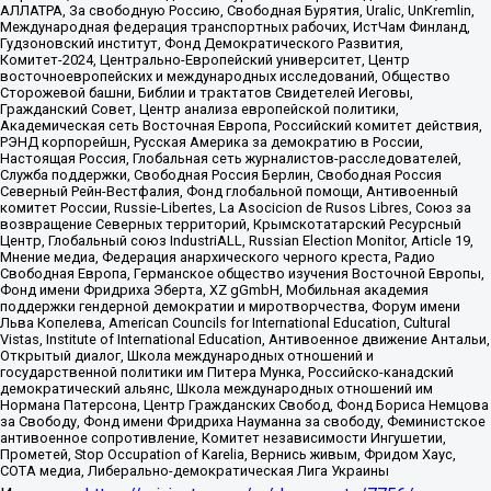
АЛЛАТРА, За свободную Россию, Свободная Бурятия, Uralic, UnKremlin,
Международная федерация транспортных рабочих, ИстЧам Финланд,
Гудзоновский институт, Фонд Демократического Развития,
Комитет-2024, Центрально-Европейский университет, Центр
восточноевропейских и международных исследований, Общество
Сторожевой башни, Библии и трактатов Свидетелей Иеговы,
Гражданский Совет, Центр анализа европейской политики,
Академическая сеть Восточная Европа, Российский комитет действия,
РЭНД корпорейшн, Русская Америка за демократию в России,
Настоящая Россия, Глобальная сеть журналистов-расследователей,
Служба поддержки, Свободная Россия Берлин, Свободная Россия
Северный Рейн-Вестфалия, Фонд глобальной помощи, Антивоенный
комитет России, Russie-Libertes, La Asocicion de Rusos Libres, Союз за
возвращение Северных территорий, Крымскотатарский Ресурсный
Центр, Глобальный союз IndustriALL, Russian Election Monitor, Article 19,
Мнение медиа, Федерация анархического черного креста, Радио
Свободная Европа, Германское общество изучения Восточной Европы,
Фонд имени Фридриха Эберта, XZ gGmbH, Мобильная академия
поддержки гендерной демократии и миротворчества, Форум имени
Льва Копелева, American Councils for International Education, Cultural
Vistas, Institute of International Education, Антивоенное движение Антальи,
Открытый диалог, Школа международных отношений и
государственной политики им Питера Мунка, Российско-канадский
демократический альянс, Школа международных отношений им
Нормана Патерсона, Центр Гражданских Свобод, Фонд Бориса Немцова
за Свободу, Фонд имени Фридриха Науманна за свободу, Феминистское
антивоенное сопротивление, Комитет независимости Ингушетии,
Прометей, Stop Occupation of Karelia, Вернись живым, Фридом Хаус,
СОТА медиа, Либерально-демократическая Лига Украины