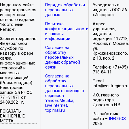
На данном сайте
Порядок обработки
Учредитель и
распространяется
персональных
издатель ООО ИА
информация
данных
«Инфорос».
сетевого издания
Политика
Адрес
"Восточный
конфиденциальности
учредителя,
Регион".
и защиты
издателя,
Зарегистрировано
информации
редакции: 117218,
Федеральной
Россия, г. Москва,
Согласие на
службой по
ул.
обработку
надзору в сфере
Кржижановского,
персональных
связи,
д.13, кор. 2
данных обратной
информационных
связи
Телефон: +7 (495)
технологий и
718-84-11
массовых
Согласие на
коммуникаций
обработку
E-mail:
(Роскомнадзор).
персональных
info@vostregion.ru
Реестровая
данных с помощью
запись Эл № ФС
И.О. главного
сервисов
77 –81971 от
редактора
Yandex.Metrika,
24.09.2021 г.
Дорохова Н.В.
LiveInternet,
top.mail.ru
ПОКАЗАТЬ
Разработчик
БАННЕРНЫЕ
сайта –
INFOROS
МЕСТА
2026