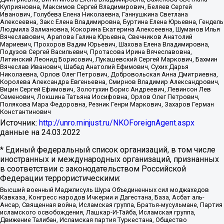
Куприяновна, Максимов Сергей Владимирович, Беляев Сергей
Иванович, Голубева Елена Николаевна, Ганнушкина Светлана
Алексеевна, Закс Елена Владимировна, Буртина Елена Юрьевна, Гендель
Людмила Залмановна, Кокорина Екатерина Алексеевна, Шуманов Илья
Вячеславович, Арапова Галина Юрьевна, Свечников Анатолий
Мариевич, Прохоров Вадим Юрьевич, Шахова Елена Владимировна,
Подузов Сергей Васильевич, Протасова Ирина Вячеславовна,
Литинский Леонид Борисович, Лукашевский Сергей Маркович, Бахмин
Вячеслав Иванович, Шабад Анатолий Ефимович, Сухих Дарья
Николаевна, Орлов Олег Петрович, Добровольская Анна Дмитриевна,
Королева Александра Евгеньевна, Смирнов Владимир Александрович,
Вицин Сергей Ефимович, Золотухин Борис Андреевич, Левинсон Лев
Семенович, Локшина Татьяна Иосифовна, Орлов Олег Петрович,
Полякова Мара Федоровна, Резник Генри Маркович, Захаров Герман
Константинович
Источник:
http://unro.minjust.ru/NKOForeignAgent.aspx
данные на
24.03.2022
* Единый федеральный список организаций, в том числе
иностранных и международных организаций, признанных
в соответствии с законодательством Российской
Федерации террористическими:
Высший военный Маджлисуль Шура Объединенных сил моджахедов
Кавказа, Конгресс народов Ичкерии и Дагестана, База, Асбат аль-
Ансар, Священная война, Исламская группа, Братья-мусульмане, Партия
исламского освобождения, Лашкар-И-Тайба, Исламская группа,
Движение Талибан, Исламская партия Туркестана, Общество