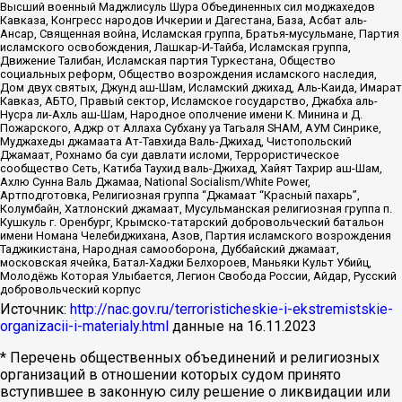
Высший военный Маджлисуль Шура Объединенных сил моджахедов
Кавказа, Конгресс народов Ичкерии и Дагестана, База, Асбат аль-
Ансар, Священная война, Исламская группа, Братья-мусульмане, Партия
исламского освобождения, Лашкар-И-Тайба, Исламская группа,
Движение Талибан, Исламская партия Туркестана, Общество
социальных реформ, Общество возрождения исламского наследия,
Дом двух святых, Джунд аш-Шам, Исламский джихад, Аль-Каида, Имарат
Кавказ, АБТО, Правый сектор, Исламское государство, Джабха аль-
Нусра ли-Ахль аш-Шам, Народное ополчение имени К. Минина и Д.
Пожарского, Аджр от Аллаха Субхану уа Тагьаля SHAM, АУМ Синрике,
Муджахеды джамаата Ат-Тавхида Валь-Джихад, Чистопольский
Джамаат, Рохнамо ба суи давлати исломи, Террористическое
сообщество Сеть, Катиба Таухид валь-Джихад, Хайят Тахрир аш-Шам,
Ахлю Сунна Валь Джамаа, National Socialism/White Power,
Артподготовка, Религиозная группа “Джамаат “Красный пахарь”,
Колумбайн, Хатлонский джамаат, Мусульманская религиозная группа п.
Кушкуль г. Оренбург, Крымско-татарский добровольческий батальон
имени Номана Челебиджихана, Азов, Партия исламского возрождения
Таджикистана, Народная самооборона, Дуббайский джамаат,
московская ячейка, Батал-Хаджи Белхороев, Маньяки Культ Убийц,
Молодёжь Которая Улыбается, Легион Свобода России, Айдар, Русский
добровольческий корпус
Источник:
http://nac.gov.ru/terroristicheskie-i-ekstremistskie-
organizacii-i-materialy.html
данные на
16.11.2023
* Перечень общественных объединений и религиозных
организаций в отношении которых судом принято
вступившее в законную силу решение о ликвидации или