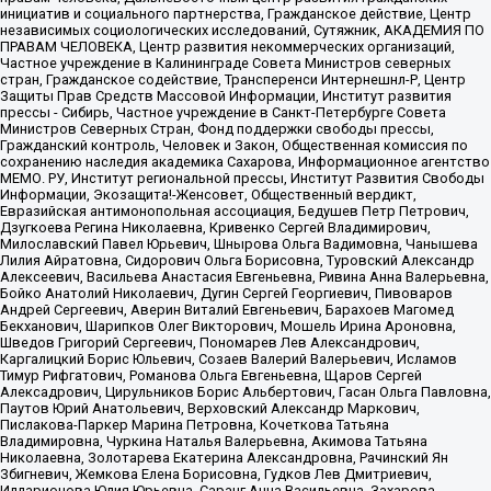
инициатив и социального партнерства, Гражданское действие, Центр
независимых социологических исследований, Сутяжник, АКАДЕМИЯ ПО
ПРАВАМ ЧЕЛОВЕКА, Центр развития некоммерческих организаций,
Частное учреждение в Калининграде Совета Министров северных
стран, Гражданское содействие, Трансперенси Интернешнл-Р, Центр
Защиты Прав Средств Массовой Информации, Институт развития
прессы - Сибирь, Частное учреждение в Санкт-Петербурге Совета
Министров Северных Стран, Фонд поддержки свободы прессы,
Гражданский контроль, Человек и Закон, Общественная комиссия по
сохранению наследия академика Сахарова, Информационное агентство
МЕМО. РУ, Институт региональной прессы, Институт Развития Свободы
Информации, Экозащита!-Женсовет, Общественный вердикт,
Евразийская антимонопольная ассоциация, Бедушев Петр Петрович,
Дзугкоева Регина Николаевна, Кривенко Сергей Владимирович,
Милославский Павел Юрьевич, Шнырова Ольга Вадимовна, Чанышева
Лилия Айратовна, Сидорович Ольга Борисовна, Туровский Александр
Алексеевич, Васильева Анастасия Евгеньевна, Ривина Анна Валерьевна,
Бойко Анатолий Николаевич, Дугин Сергей Георгиевич, Пивоваров
Андрей Сергеевич, Аверин Виталий Евгеньевич, Барахоев Магомед
Бекханович, Шарипков Олег Викторович, Мошель Ирина Ароновна,
Шведов Григорий Сергеевич, Пономарев Лев Александрович,
Каргалицкий Борис Юльевич, Созаев Валерий Валерьевич, Исламов
Тимур Рифгатович, Романова Ольга Евгеньевна, Щаров Сергей
Алексадрович, Цирульников Борис Альбертович, Гасан Ольга Павловна,
Паутов Юрий Анатольевич, Верховский Александр Маркович,
Пислакова-Паркер Марина Петровна, Кочеткова Татьяна
Владимировна, Чуркина Наталья Валерьевна, Акимова Татьяна
Николаевна, Золотарева Екатерина Александровна, Рачинский Ян
Збигневич, Жемкова Елена Борисовна, Гудков Лев Дмитриевич,
Илларионова Юлия Юрьевна, Саранг Анна Васильевна, Захарова