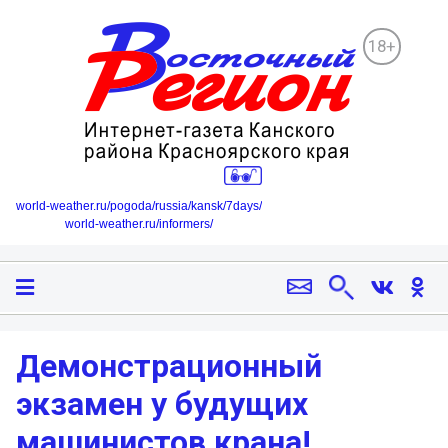
18+
world-weather.ru/pogoda/russia/kansk/7days/
world-weather.ru/informers/
Демонстрационный
экзамен у будущих
машинистов крана!