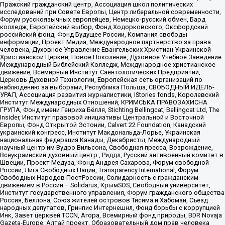
Пражский гражданский центр, Ассоциация школ политических
исследований при Совете Европы, Центр либеральной современности,
Форум русскоязычных европейцев, Немецко-русский обмен, Бард
колледж, Европейский выбор, Фонд Ходорковского, Оксфордский
российский фонд, Фонд Будущее России, Компания свободы
информации, Проект Медиа, Международное партнерство за права
человека, Духовное Управление Евангельских Христиан Украинской
Христианской Церкви, Новое Поколение, Духовное Учебное Заведение
Международный Библейский Колледж, Международное христианское
движение, Всемирный Институт Саентологических Предприятий,
Церковь Духовной Технологии, Европейская сеть организаций по
наблюдению за выборами, Республика Польша, СВОБОДНЫЙ ИДЕЛЬ-
УРАЛ, Ассоциация развития журналистики, IStories fonds, Королевский
Институт Международных Отношений, КРИМСЬКА ПРАВОЗАХИСНА
ГРУПА, Фонд имени Генриха Бёлля, Stichting Bellingcat, Bellingcat Ltd, The
Insider, Институт правовой инициативы Центральной и Восточной
Европы, Фонд Открытой Эстонии, Calvert 22 Foundation, Канадский
украинский конгресс, Институт Макдональда-Лорье, Украинская
национальная федерация Канады, Декабристы, Международный
научный центр им Вудро Вильсона, Свободная пресса, Возрождение,
Всеукраинский духовный центр , Риддл, Русский антивоенный комитет в
Швеции, Проект Медуза, Фонд Андрея Сахарова, Форум свободной
России, Лига Свободных Наций, Transparеncy International, Форум
Свободных Народов ПостРоссии, Солидарность с гражданским
движением в России – Solidarus, КрымSOS, Свободный университет,
Институт государственного управления, Форум гражданского общества
Россия, Беллона, Союз жителей островов Тисима и Хабомаи, Съезд
народных депутатов, Гринпис Интернешнл, Фонд борьбы с коррупцией
Инк, Завет церквей TCCN, Агора, Всемирный фонд природы, BDR Novaja
Gazeta-Europe, Алтай проект, Образовательный дом прав человека