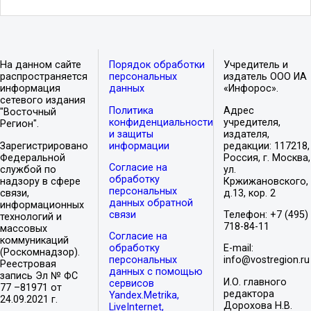
На данном сайте
Порядок обработки
Учредитель и
распространяется
персональных
издатель ООО ИА
информация
данных
«Инфорос».
сетевого издания
Политика
Адрес
"Восточный
конфиденциальности
учредителя,
Регион".
и защиты
издателя,
Зарегистрировано
информации
редакции: 117218,
Федеральной
Россия, г. Москва,
Согласие на
службой по
ул.
обработку
надзору в сфере
Кржижановского,
персональных
связи,
д.13, кор. 2
данных обратной
информационных
связи
Телефон: +7 (495)
технологий и
718-84-11
массовых
Согласие на
коммуникаций
обработку
E-mail:
(Роскомнадзор).
персональных
info@vostregion.ru
Реестровая
данных с помощью
запись Эл № ФС
И.О. главного
сервисов
77 –81971 от
редактора
Yandex.Metrika,
24.09.2021 г.
Дорохова Н.В.
LiveInternet,