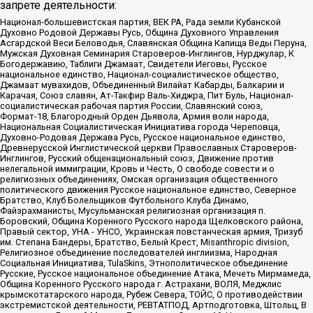
запрете деятельности:
Национал-большевистская партия, ВЕК РА, Рада земли Кубанской
Духовно Родовой Державы Русь, Община Духовного Управления
Асгардской Веси Беловодья, Славянская Община Капища Веды Перуна,
Мужская Духовная Семинария Староверов-Инглингов, Нурджулар, К
Богодержавию, Таблиги Джамаат, Свидетели Иеговы, Русское
национальное единство, Национал-социалистическое общество,
Джамаат мувахидов, Объединенный Вилайат Кабарды, Балкарии и
Карачая, Союз славян, Ат-Такфир Валь-Хиджра, Пит Буль, Национал-
социалистическая рабочая партия России, Славянский союз,
Формат-18, Благородный Орден Дьявола, Армия воли народа,
Национальная Социалистическая Инициатива города Череповца,
Духовно-Родовая Держава Русь, Русское национальное единство,
Древнерусской Инглистической церкви Православных Староверов-
Инглингов, Русский общенациональный союз, Движение против
нелегальной иммиграции, Кровь и Честь, О свободе совести и о
религиозных объединениях, Омская организация общественного
политического движения Русское национальное единство, Северное
Братство, Клуб Болельщиков Футбольного Клуба Динамо,
Файзрахманисты, Мусульманская религиозная организация п.
Боровский, Община Коренного Русского народа Щелковского района,
Правый сектор, УНА - УНСО, Украинская повстанческая армия, Тризуб
им. Степана Бандеры, Братство, Белый Крест, Misanthropic division,
Религиозное объединение последователей инглиизма, Народная
Социальная Инициатива, TulaSkins, Этнополитическое объединение
Русские, Русское национальное объединение Атака, Мечеть Мирмамеда,
Община Коренного Русского народа г. Астрахани, ВОЛЯ, Меджлис
крымскотатарского народа, Рубеж Севера, ТОЙС, О противодействии
экстремистской деятельности, РЕВТАТПОД, Артподготовка, Штольц, В