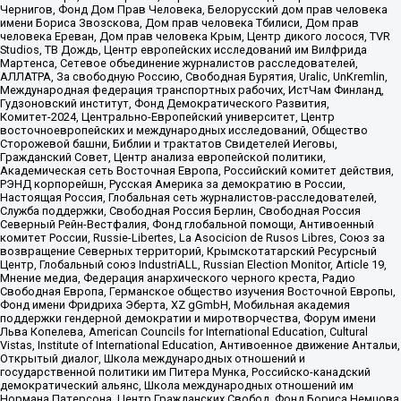
Чернигов, Фонд Дом Прав Человека, Белорусский дом прав человека
имени Бориса Звозскова, Дом прав человека Тбилиси, Дом прав
человека Ереван, Дом прав человека Крым, Центр дикого лосося, TVR
Studios, ТВ Дождь, Центр европейских исследований им Вилфрида
Мартенса, Сетевое объединение журналистов расследователей,
АЛЛАТРА, За свободную Россию, Свободная Бурятия, Uralic, UnKremlin,
Международная федерация транспортных рабочих, ИстЧам Финланд,
Гудзоновский институт, Фонд Демократического Развития,
Комитет-2024, Центрально-Европейский университет, Центр
восточноевропейских и международных исследований, Общество
Сторожевой башни, Библии и трактатов Свидетелей Иеговы,
Гражданский Совет, Центр анализа европейской политики,
Академическая сеть Восточная Европа, Российский комитет действия,
РЭНД корпорейшн, Русская Америка за демократию в России,
Настоящая Россия, Глобальная сеть журналистов-расследователей,
Служба поддержки, Свободная Россия Берлин, Свободная Россия
Северный Рейн-Вестфалия, Фонд глобальной помощи, Антивоенный
комитет России, Russie-Libertes, La Asocicion de Rusos Libres, Союз за
возвращение Северных территорий, Крымскотатарский Ресурсный
Центр, Глобальный союз IndustriALL, Russian Election Monitor, Article 19,
Мнение медиа, Федерация анархического черного креста, Радио
Свободная Европа, Германское общество изучения Восточной Европы,
Фонд имени Фридриха Эберта, XZ gGmbH, Мобильная академия
поддержки гендерной демократии и миротворчества, Форум имени
Льва Копелева, American Councils for International Education, Cultural
Vistas, Institute of International Education, Антивоенное движение Антальи,
Открытый диалог, Школа международных отношений и
государственной политики им Питера Мунка, Российско-канадский
демократический альянс, Школа международных отношений им
Нормана Патерсона, Центр Гражданских Свобод, Фонд Бориса Немцова