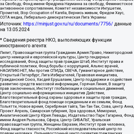
за Свободу, Фонд имени Фридриха Науманна за свободу, Феминистское
антивоенное сопротивление, Комитет независимости Ингушетии,
Прометей, Stop Occupation of Karelia, Вернись живым, Фридом Хаус,
СОТА медиа, Либерально-демократическая Лига Украины
Источник:
https://minjust.gov.ru/ru/documents/7756/
данные
на
13.05.2024
* Сведения реестра НКО, выполняющих функции
иностранного агента:
Лилит, Правозащитная группа Гражданин.Армия.Право, Нижегородский
центр немецкой и европейской культуры, Центр гендерных
исследований, Фонд защиты прав граждан Штаб, Институт права и
публичной политики, Фонд борьбы с коррупцией, Альянс врачей,
НАСИЛИЮ.НЕТ, Мы против СПИДа, СВЕЧА, Гуманитарное действие,
Открытый Петербург, Лига Избирателей, Правовая инициатива,
Гражданский Союз, Хасдей Ерушалаим, Центр поддержки и содействия
развитию средств массовой информации, Горячая Линия, В защиту
прав заключенных, Институт глобализации и социальных движений,
Центр социально-информационных инициатив Действие,
Благотворительный фонд охраны здоровья и защиты прав граждан,
Благотворительный фонд помощи осужденным и их семьям, Фонд
Тольятти, Новое время, Серебряная тайга, Так-Так-Так, Сова, центр Анна,
Проект Апрель, Самарская губерния, Эра здоровья, Мемориал,
Аналитический Центр Юрия Левады, Издательство Парк Гагарина, Фонд
имени Андрея Рылькова, Сфера, Центр СИБАЛЬТ, Уральская
правозащитная группа, Женщины Евразии, Институт прав человека,
Фонд защиты гласности, Российский исследовательский центр по
правам человека, Дальневосточный центр развития гражданских