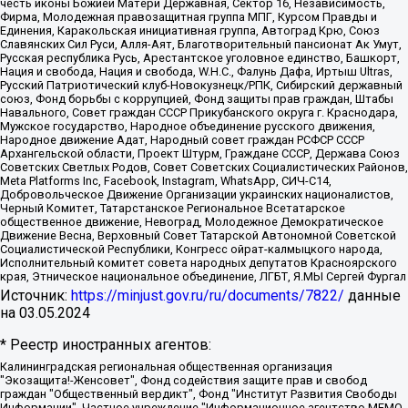
честь иконы Божией Матери Державная, Сектор 16, Независимость,
Фирма, Молодежная правозащитная группа МПГ, Курсом Правды и
Единения, Каракольская инициативная группа, Автоград Крю, Союз
Славянских Сил Руси, Алля-Аят, Благотворительный пансионат Ак Умут,
Русская республика Русь, Арестантское уголовное единство, Башкорт,
Нация и свобода, Нация и свобода, W.H.С., Фалунь Дафа, Иртыш Ultras,
Русский Патриотический клуб-Новокузнецк/РПК, Сибирский державный
союз, Фонд борьбы с коррупцией, Фонд защиты прав граждан, Штабы
Навального, Совет граждан СССР Прикубанского округа г. Краснодара,
Мужское государство, Народное объединение русского движения,
Народное движение Адат, Народный совет граждан РСФСР СССР
Архангельской области, Проект Штурм, Граждане СССР, Держава Союз
Советских Светлых Родов, Совет Советских Социалистических Районов,
Meta Platforms Inc, Facebook, Instagram, WhatsApp, СИЧ-С14,
Добровольческое Движение Организации украинских националистов,
Черный Комитет, Татарстанское Региональное Всетатарское
общественное движение, Невоград, Молодежное Демократическое
Движение Весна, Верховный Совет Татарской Автономной Советской
Социалистической Республики, Конгресс ойрат-калмыцкого народа,
Исполнительный комитет совета народных депутатов Красноярского
края, Этническое национальное объединение, ЛГБТ, Я.МЫ Сергей Фургал
Источник:
https://minjust.gov.ru/ru/documents/7822/
данные
на
03.05.2024
* Реестр иностранных агентов:
Калининградская региональная общественная организация "Экозащита!-Женсовет", Фонд содействия защите прав и свобод граждан "Общественный вердикт", Фонд "Институт Развития Свободы Информации", Частное учреждение "Информационное агентство МЕМО. РУ", Региональная общественная организация "Общественная комиссия по сохранению наследия академика Сахарова", Фонд поддержки свободы прессы, Санкт-Петербургская общественная правозащитная организация "Гражданский контроль", Межрегиональная общественная организация "Информационно-просветительский центр "Мемориал", Региональный Фонд "Центр Защиты Прав Средств Массовой Информации", с 05.12.2023 Фонд "Центр Защиты Прав Средств массовой информации", Региональная общественная благотворительная организация помощи беженцам и мигрантам "Гражданское содействие", Негосударственное образовательное учреждение дополнительного профессионального образования (повышение квалификации) специалистов "АКАДЕМИЯ ПО ПРАВАМ ЧЕЛОВЕКА", Свердловская региональная общественная организация "Сутяжник", Автономная некоммерческая организация "Центр независимых социологических исследований", Союз общественных объединений "Российский исследовательский центр по правам человека", Региональное общественное учреждение научно-информационный центр "МЕМОРИАЛ", Некоммерческая организация "Фонд защиты гласности", Автономная некоммерческая организация "Институт прав человека", Городская общественная организация "Екатеринбургское общество "МЕМОРИАЛ", Городская общественная организация "Рязанское историко-просветительское и правозащитное общество "Мемориал" (Рязанский Мемориал), Челябинский региональный орган общественной самодеятельности – женское общественное объединение "Женщины Евразии", Челябинский региональный орган общественной самодеятельности "Уральская правозащитная группа", Фонд содействия защите здоровья и социальной справедливости имени Андрея Рылькова, Автономная Некоммерческая Организация "Аналитический Центр Юрия Левады", Автономная некоммерческая организация социальной поддержки населения "Проект Апрель", Региональная общественная организация помощи женщинам и детям, находящимся в кризисной ситуации "Информационно-методический центр "Анна", Фонд содействия развитию массовых коммуникаций и правовому просвещению "Так-так-Так", Фонд содействия устойчивому развитию "Серебряная тайга", Свердловский региональный общественный фонд социальных проектов "Новое время", "Idel.Реалии", Кавказ.Реалии, Крым.Реалии, Телеканал Настоящее Время, Татаро-башкирская служба Радио Свобода (Azatliq Radiosi), Радио Свободная Европа/Радио Свобода (PCE/PC), "Сибирь.Реалии", "Фактограф", Благотворительный фонд помощи осужденным и их семьям, Автономная некоммерческая организация "Институт глобализации и социальных движений", Фонд "В защиту прав заключенных", Частное учреждение "Центр поддержки и содействия развитию средств массовой информации", Пензенский региональный общественный благотворительный фонд "Гражданский союз", "Север.Реалии", Некоммерческая организация Фонд "Правовая инициатива", Общество с ограниченной ответственностью "Радио Свободная Европа/Радио Свобода", Чешское информационное агентство "MEDIUM-ORIENT", Красноярская региональная общественная организация "Мы против СПИДа", Камалягин Денис Николаевич, Маркелов Сергей Евгеньевич, Пономарев Лев Александрович, Савицкая Людмила Алексеевна, Автономная некоммерческая организация "Центр по работе с проблемой насилия "НАСИЛИЮ.НЕТ", Межрегиональный профессиональный союз работников здравоохранения "Альянс врачей", Юридическое лицо, зарегистрированное в Латвийской Республике, SIA "Medusa Project" (регистрационный номер 40103797863, дата регистрации 10.06.2014), Некоммерческая организация "Фонд по борьбе с коррупцией", Автономная некоммерческая организация "Институт права и публичной политики", Баданин Роман Сергеевич, Гликин Максим Александрович, Железнова Мария Михайловна, Лукьянова Юлия Сергеевна, Маетная Елизавета Витальевна, Маняхин Петр Борисович, Чуракова Ольга Владимировна, Ярош Юлия Петровна, Юридическое лицо "The Insider SIA", зарегистрированное в Риге, Латвийская Республика (дата регистрации 26.06.2015), являющееся администратором доменного имени интернет-издания "The Insider SIA", https://theins.ru, Постернак Алексей Евгеньевич, Рубин Михаил Аркадьевич, Анин Роман Александрович, Юридическое лицо Istories fonds, зарегистрированное в Латвийской Республике (регистрационный номер 50008295751, дата регистрации 24.02.2020), Великовский Дмитрий Александрович, Долинина Ирина Николаевна, Мароховская Алеся Алексеевна, Шлейнов Роман Юрьевич, Шмагун Олеся Валентиновна, Общество с ограниченной ответственностью "Альтаир 2021", Общество с ограниченной ответственностью "Вега 2021", Общество с ограниченной ответственностью "Главный редактор 2021", Общество с ограниченной ответственностью "Ромашки монолит", Важенков Артем Валерьевич, Ивановская областная общественная организация "Центр гендерных исследований", Гурман Юрий Альбертович, Медиапроект "ОВД-Инфо", Егоров Владимир Владимирович, Жилинский Владимир Александрович, Общество с ограниченной ответственностью "ЗП", Иванова София Юрьевна, Карезина Инна Павловна, Кильтау Екатерина Викторовна, Петров Алексей Викторович, Пискунов Сергей Евгеньевич, Смирнов Сергей Сергеевич, Тихонов Михаил Сергеевич, Общество с ограниченной ответственностью "ЖУРНАЛИСТ-ИНОСТРАННЫЙ АГЕНТ", Арапова Галина Юрьевна, Вольтская Татьяна Анатольевна, Американская компания "Mason G.E.S. Anonymous Foundation" (США), являющаяся владельцем интернет-издания https://mnews.world/, Компания "Stichting Bellingcat", зарегистрированная в Нидерландах (дата регистрации 11.07.2018), Захаров Андрей Вячеславович, Клепиковская Екатерина Дмитриевна, Общество с ограниченной ответственностью "МЕМО", Перл Роман Александрович, Симонов Евгений Алексеевич, Соловьева Елена Анатольевна, Сотников Даниил Владимирович, Сурначева Елизавета Дмитриевна, Автономная некоммерческая организация по защите прав человека и информированию населения "Якутия – Наше Мнение", Общество с ограниченной ответственностью "Москоу диджитал медиа", с 26.01.2023 Общество с ограниченной ответственностью "Чайка Белые сады", Ветошкина Валерия Валерьевна, Заговора Максим Александрович, Межрегиональное общественное движение "Российская ЛГБТ - сеть", Оленичев Максим Владимирович, Павлов Иван Юрьевич, Скворцова Елена Сергеевна, Общество с ограниченной ответственностью "Как бы инагент", Кочетков Игорь Викторович, Общество с ограниченной ответственностью "Честные выборы", Еланчик Олег Александрович, Общество с ограниченной ответственностью "Нобелевский призыв", Гималова Регина Эмилевна, Григорьев Андрей Валерьевич, Григорьева Алина Александровна, Ассоциация по содействию защите прав призывников, альтернативнослужащих и военнослужащих "Правозащитная группа "Гражданин.Армия.Право", Хисамова Регина Фаритовна, Автономная некоммерческая организация по реализации социально-правовых программ "Лилит", Дальневосточное общественное движение "Маяк", Санкт-Петербургская ЛГБТ-инициативная группа "Выход", Инициативная группа ЛГБТ+ "Реверс", Алексеев Андрей Викторович, Бекбулатова Таисия Львовна, Беляев Иван Михайлович, Владыкина Елена Сергеевна, Гельман Марат Александрович, Никульшина Вероника Юрьевна, Толоконникова Надежда Андреевна, Шендерович Виктор Анатольевич, Общество с ограниченной ответственностью "Данное сообщение", Общество с ограниченной ответственностью Издательский дом "Новая глава", Айнбиндер Александра Александровна, Московский комьюнити-центр для ЛГБТ+инициатив, Благотворительный фонд развития филантропии, Deutsche Welle (Германия, Kurt-Schumacher-Strasse 3, 53113 Bonn), Борзунова Мария Михайловна, Воробьев Виктор Викторович, Голубева Анна Львовна, Константинова Алла Михайловна, Малкова Ирина Владимировна, Мурадов Мурад Абдулгалимович, Осетинская Елизавета Николаевна, Понасенков Евгений Николаевич, Ганапольский Матвей Юрьевич, Киселев Евгений Алексеевич, Борухович Ирина Григорьевна, Дремин Иван Тимофеевич, Дубровский Дмитрий Викторович, Красноярская региональная общественная организация поддержки и развития альтернативных образовательных технологий и межкультурных коммуникаций "ИНТЕРРА", Маяковская Екатерина Алексеевна, Фейгин Марк Захарович, Филимонов Андрей Викторович, Дзугкоева Регина Николаевна, Доброхотов Роман Александрович, Дудь Юрий Александрович, Елкин Сергей Владимирович, Кругликов Кирилл Игоревич, Сабунаева Мария Леонидовна, Семенов Алексей Владимирович, Шаинян Карен Багратович, Шульман Екатерина Михайловна, Асафьев Артур Валерьевич, Вахштайн Виктор Семенович, Венедиктов Алексей Алексеевич, Лушникова Екатерина Евгеньевна, Волков Леонид Михайлович, Невзоров Александр Глебович, Пархоменко Сергей Борисович, Сироткин Ярослав Николаевич, Кара-Мурза Владимир Владимирович, Баранова Наталья Владимировна, Гозман Леонид Яковлевич, Кагарлицкий Борис Юльевич, Климарев Михаил Валерьевич, Милов Владимир Станиславович, Автономная некоммерческая организация Краснодарский центр современного искусства "Типография", Моргенштерн Алишер Тагирович, Соболь Любовь Эдуардовна, Общество с ограниченной ответственностью "ЛИЗА НОРМ", Каспаров Гарри Кимович, Ходорковский Михаил Борисович, Общество с ограниченной ответственностью "Апрельские тезисы", Данилович Ирина Брониславовна, Кашин Олег Владимирович, Петров Николай Владимирович, Пивоваров Алексей Владимирович, Соколов Михаил Владимирович, Цветкова Юлия Владимировна, Чичваркин Евгений Александрович, Комитет против пыток/Команда против пыток, Общество с ограниченной ответственностью "Первый научный", Общество с ограниченной ответственностью "Вертолет и ко", Белоцерковская Вероника Борисовна, Кац Максим Евгеньевич, Лазарева Татьяна Юрьевна, Шаведдинов Руслан Табризович, Яшин Илья Валерьевич, Общество с ограниченной ответственностью "Иноагент ААВ", Алешковский Дмитрий Петрович, Альбац Евгения Марковна, Быков Дмитрий Львович, Галямина Юлия Евгеньевна, Лойко Сергей Леонидович, Мартынов Кирилл Константинович, Медведев Сергей Александрович, Крашенинников Федор Геннадиевич, Гордеева Катерина Вл