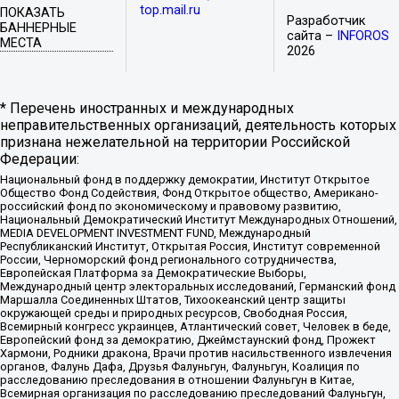
top.mail.ru
ПОКАЗАТЬ
Разработчик
БАННЕРНЫЕ
сайта –
INFOROS
МЕСТА
2026
* Перечень иностранных и международных
неправительственных организаций, деятельность которых
признана нежелательной на территории Российской
Федерации:
Национальный фонд в поддержку демократии, Институт Открытое
Общество Фонд Содействия, Фонд Открытое общество, Американо-
российский фонд по экономическому и правовому развитию,
Национальный Демократический Институт Международных Отношений,
MEDIA DEVELOPMENT INVESTMENT FUND, Международный
Республиканский Институт, Открытая Россия, Институт современной
России, Черноморский фонд регионального сотрудничества,
Европейская Платформа за Демократические Выборы,
Международный центр электоральных исследований, Германский фонд
Маршалла Соединенных Штатов, Тихоокеанский центр защиты
окружающей среды и природных ресурсов, Свободная Россия,
Всемирный конгресс украинцев, Атлантический совет, Человек в беде,
Европейский фонд за демократию, Джеймстаунский фонд, Прожект
Хармони, Родники дракона, Врачи против насильственного извлечения
органов, Фалунь Дафа, Друзья Фалуньгун, Фалуньгун, Коалиция по
расследованию преследования в отношении Фалуньгун в Китае,
Всемирная организация по расследованию преследований Фалуньгун,