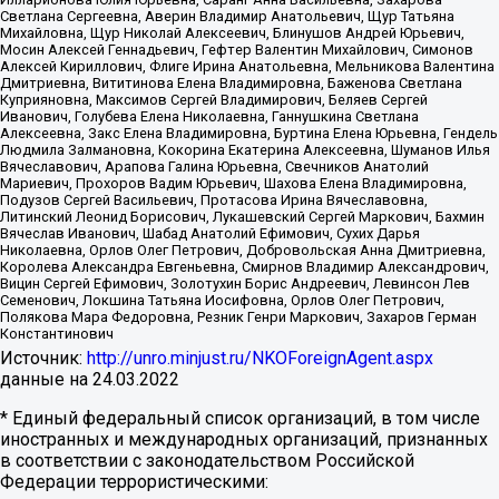
Светлана Сергеевна, Аверин Владимир Анатольевич, Щур Татьяна
Михайловна, Щур Николай Алексеевич, Блинушов Андрей Юрьевич,
Мосин Алексей Геннадьевич, Гефтер Валентин Михайлович, Симонов
Алексей Кириллович, Флиге Ирина Анатольевна, Мельникова Валентина
Дмитриевна, Вититинова Елена Владимировна, Баженова Светлана
Куприяновна, Максимов Сергей Владимирович, Беляев Сергей
Иванович, Голубева Елена Николаевна, Ганнушкина Светлана
Алексеевна, Закс Елена Владимировна, Буртина Елена Юрьевна, Гендель
Людмила Залмановна, Кокорина Екатерина Алексеевна, Шуманов Илья
Вячеславович, Арапова Галина Юрьевна, Свечников Анатолий
Мариевич, Прохоров Вадим Юрьевич, Шахова Елена Владимировна,
Подузов Сергей Васильевич, Протасова Ирина Вячеславовна,
Литинский Леонид Борисович, Лукашевский Сергей Маркович, Бахмин
Вячеслав Иванович, Шабад Анатолий Ефимович, Сухих Дарья
Николаевна, Орлов Олег Петрович, Добровольская Анна Дмитриевна,
Королева Александра Евгеньевна, Смирнов Владимир Александрович,
Вицин Сергей Ефимович, Золотухин Борис Андреевич, Левинсон Лев
Семенович, Локшина Татьяна Иосифовна, Орлов Олег Петрович,
Полякова Мара Федоровна, Резник Генри Маркович, Захаров Герман
Константинович
Источник:
http://unro.minjust.ru/NKOForeignAgent.aspx
данные на
24.03.2022
* Единый федеральный список организаций, в том числе
иностранных и международных организаций, признанных
в соответствии с законодательством Российской
Федерации террористическими: