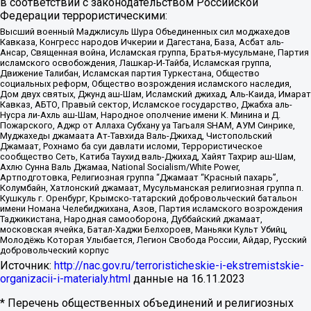
в соответствии с законодательством Российской
Федерации террористическими:
Высший военный Маджлисуль Шура Объединенных сил моджахедов
Кавказа, Конгресс народов Ичкерии и Дагестана, База, Асбат аль-
Ансар, Священная война, Исламская группа, Братья-мусульмане, Партия
исламского освобождения, Лашкар-И-Тайба, Исламская группа,
Движение Талибан, Исламская партия Туркестана, Общество
социальных реформ, Общество возрождения исламского наследия,
Дом двух святых, Джунд аш-Шам, Исламский джихад, Аль-Каида, Имарат
Кавказ, АБТО, Правый сектор, Исламское государство, Джабха аль-
Нусра ли-Ахль аш-Шам, Народное ополчение имени К. Минина и Д.
Пожарского, Аджр от Аллаха Субхану уа Тагьаля SHAM, АУМ Синрике,
Муджахеды джамаата Ат-Тавхида Валь-Джихад, Чистопольский
Джамаат, Рохнамо ба суи давлати исломи, Террористическое
сообщество Сеть, Катиба Таухид валь-Джихад, Хайят Тахрир аш-Шам,
Ахлю Сунна Валь Джамаа, National Socialism/White Power,
Артподготовка, Религиозная группа “Джамаат “Красный пахарь”,
Колумбайн, Хатлонский джамаат, Мусульманская религиозная группа п.
Кушкуль г. Оренбург, Крымско-татарский добровольческий батальон
имени Номана Челебиджихана, Азов, Партия исламского возрождения
Таджикистана, Народная самооборона, Дуббайский джамаат,
московская ячейка, Батал-Хаджи Белхороев, Маньяки Культ Убийц,
Молодёжь Которая Улыбается, Легион Свобода России, Айдар, Русский
добровольческий корпус
Источник:
http://nac.gov.ru/terroristicheskie-i-ekstremistskie-
organizacii-i-materialy.html
данные на
16.11.2023
* Перечень общественных объединений и религиозных