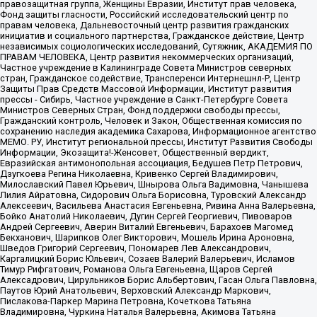
правозащитная группа, Женщины Евразии, Институт прав человека,
Фонд защиты гласности, Российский исследовательский центр по
правам человека, Дальневосточный центр развития гражданских
инициатив и социального партнерства, Гражданское действие, Центр
независимых социологических исследований, Сутяжник, АКАДЕМИЯ ПО
ПРАВАМ ЧЕЛОВЕКА, Центр развития некоммерческих организаций,
Частное учреждение в Калининграде Совета Министров северных
стран, Гражданское содействие, Трансперенси Интернешнл-Р, Центр
Защиты Прав Средств Массовой Информации, Институт развития
прессы - Сибирь, Частное учреждение в Санкт-Петербурге Совета
Министров Северных Стран, Фонд поддержки свободы прессы,
Гражданский контроль, Человек и Закон, Общественная комиссия по
сохранению наследия академика Сахарова, Информационное агентство
МЕМО. РУ, Институт региональной прессы, Институт Развития Свободы
Информации, Экозащита!-Женсовет, Общественный вердикт,
Евразийская антимонопольная ассоциация, Бедушев Петр Петрович,
Дзугкоева Регина Николаевна, Кривенко Сергей Владимирович,
Милославский Павел Юрьевич, Шнырова Ольга Вадимовна, Чанышева
Лилия Айратовна, Сидорович Ольга Борисовна, Туровский Александр
Алексеевич, Васильева Анастасия Евгеньевна, Ривина Анна Валерьевна,
Бойко Анатолий Николаевич, Дугин Сергей Георгиевич, Пивоваров
Андрей Сергеевич, Аверин Виталий Евгеньевич, Барахоев Магомед
Бекханович, Шарипков Олег Викторович, Мошель Ирина Ароновна,
Шведов Григорий Сергеевич, Пономарев Лев Александрович,
Каргалицкий Борис Юльевич, Созаев Валерий Валерьевич, Исламов
Тимур Рифгатович, Романова Ольга Евгеньевна, Щаров Сергей
Алексадрович, Цирульников Борис Альбертович, Гасан Ольга Павловна,
Паутов Юрий Анатольевич, Верховский Александр Маркович,
Пислакова-Паркер Марина Петровна, Кочеткова Татьяна
Владимировна, Чуркина Наталья Валерьевна, Акимова Татьяна