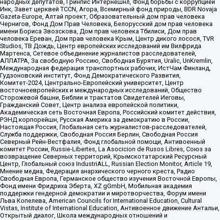
народных депутатов, Гринпис Интернешнл, Фонд борьбы с коррупцией
Инк, Завет церквей TCCN, Агора, Всемирный фонд природы, BDR Novaja
Gazeta-Europe, Алтай проект, Образовательный дом прав человека
Чернигов, Фонд Дом Прав Человека, Белорусский дом прав человека
имени Бориса Звозскова, Дом прав человека Тбилиси, Дом прав
человека Ереван, Дом прав человека Крым, Центр дикого лосося, TVR
Studios, ТВ Дождь, Центр европейских исследований им Вилфрида
Мартенса, Сетевое объединение журналистов расследователей,
АЛЛАТРА, За свободную Россию, Свободная Бурятия, Uralic, UnKremlin,
Международная федерация транспортных рабочих, ИстЧам Финланд,
Гудзоновский институт, Фонд Демократического Развития,
Комитет-2024, Центрально-Европейский университет, Центр
восточноевропейских и международных исследований, Общество
Сторожевой башни, Библии и трактатов Свидетелей Иеговы,
Гражданский Совет, Центр анализа европейской политики,
Академическая сеть Восточная Европа, Российский комитет действия,
РЭНД корпорейшн, Русская Америка за демократию в России,
Настоящая Россия, Глобальная сеть журналистов-расследователей,
Служба поддержки, Свободная Россия Берлин, Свободная Россия
Северный Рейн-Вестфалия, Фонд глобальной помощи, Антивоенный
комитет России, Russie-Libertes, La Asocicion de Rusos Libres, Союз за
возвращение Северных территорий, Крымскотатарский Ресурсный
Центр, Глобальный союз IndustriALL, Russian Election Monitor, Article 19,
Мнение медиа, Федерация анархического черного креста, Радио
Свободная Европа, Германское общество изучения Восточной Европы,
Фонд имени Фридриха Эберта, XZ gGmbH, Мобильная академия
поддержки гендерной демократии и миротворчества, Форум имени
Льва Копелева, American Councils for International Education, Cultural
Vistas, Institute of International Education, Антивоенное движение Антальи,
Открытый диалог, Школа международных отношений и