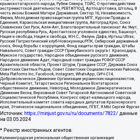
крымскотатарского народа, Рубеж Севера, ТОЙС, О противодействии
экстремистской деятельности, РЕВТАТПОД, Артподготовка, Штольц, В
честь иконы Божией Матери Державная, Сектор 16, Независимость,
Фирма, Молодежная правозащитная группа МПГ, Курсом Правды и
Единения, Каракольская инициативная группа, Автоград Крю, Союз
Славянских Сил Руси, Алля-Аят, Благотворительный пансионат Ак Умут,
Русская республика Русь, Арестантское уголовное единство, Башкорт,
Нация и свобода, Нация и свобода, W.H.С., Фалунь Дафа, Иртыш Ultras,
Русский Патриотический клуб-Новокузнецк/РПК, Сибирский державный
союз, Фонд борьбы с коррупцией, Фонд защиты прав граждан, Штабы
Навального, Совет граждан СССР Прикубанского округа г. Краснодара,
Мужское государство, Народное объединение русского движения,
Народное движение Адат, Народный совет граждан РСФСР СССР
Архангельской области, Проект Штурм, Граждане СССР, Держава Союз
Советских Светлых Родов, Совет Советских Социалистических Районов,
Meta Platforms Inc, Facebook, Instagram, WhatsApp, СИЧ-С14,
Добровольческое Движение Организации украинских националистов,
Черный Комитет, Татарстанское Региональное Всетатарское
общественное движение, Невоград, Молодежное Демократическое
Движение Весна, Верховный Совет Татарской Автономной Советской
Социалистической Республики, Конгресс ойрат-калмыцкого народа,
Исполнительный комитет совета народных депутатов Красноярского
края, Этническое национальное объединение, ЛГБТ, Я.МЫ Сергей Фургал
Источник:
https://minjust.gov.ru/ru/documents/7822/
данные
на
03.05.2024
* Реестр иностранных агентов:
Калининградская региональная общественная организация "Экозащита!-Женсовет", Фонд содействия защите прав и свобод граждан "Общественный вердикт", Фонд "Институт Развития Свободы Информации", Частное учреждение "Информационное агентство МЕМО. РУ", Региональная общественная организация "Общественная комиссия по сохранению наследия академика Сахарова", Фонд поддержки свободы прессы, Санкт-Петербургская общественная правозащитная организация "Гражданский контроль", Межрегиональная общественная организация "Информационно-просветительский центр "Мемориал", Региональный Фонд "Центр Защиты Прав Средств Массовой Информации", с 05.12.2023 Фонд "Центр Защиты Прав Средств массовой информации", Региональная общественная благотворительная организация помощи беженцам и мигрантам "Гражданское содействие", Негосударственное образовательное учреждение дополнительного профессионального образования (повышение квалификации) специалистов "АКАДЕМИЯ ПО ПРАВАМ ЧЕЛОВЕКА", Свердловская региональная общественная организация "Сутяжник", Автономная некоммерческая организация "Центр независимых социологических исследований", Союз общественных объединений "Российский исследовательский центр по правам человека", Региональное общественное учреждение научно-информационный центр "МЕМОРИАЛ", Некоммерческая организация "Фонд защиты гласности", Автономная некоммерческая организация "Институт прав человека", Городская общественная организация "Екатеринбургское общество "МЕМОРИАЛ", Городская общественная организация "Рязанское историко-просветительское и правозащитное общество "Мемориал" (Рязанский Мемориал), Челябинский региональный орган общественной самодеятельности – женское общественное объединение "Женщины Евразии", Челябинский региональный орган общественной самодеятельности "Уральская правозащитная группа", Фонд содействия защите здоровья и социальной справедливости имени Андрея Рылькова, Автономная Некоммерческая Организация "Аналитический Центр Юрия Левады", Автономная некоммерческая организация социальной поддержки населения "Проект Апрель", Региональная общественная организация помощи женщинам и детям, находящимся в кризисной ситуации "Информационно-методический центр "Анна", Фонд содействия развитию массовых коммуникаций и правовому просвещению "Так-так-Так", Фонд содействия устойчивому развитию "Серебряная тайга", Свердловский региональный общественный фонд социальных проектов "Новое время", "Idel.Реалии", Кавказ.Реалии, Крым.Реалии, Телеканал Настоящее Время, Татаро-башкирская служба Радио Свобода (Azatliq Radiosi), Радио Свободная Европа/Радио Свобода (PCE/PC), "Сибирь.Реалии", "Фактограф", Благотворительный фонд помощи осужденным и их семьям, Автономная некоммерческая организация "Институт глобализации и социальных движений", Фонд "В защиту прав заключенных", Частное учреждение "Центр поддержки и содействия развитию средств массовой информации", Пензенский региональный общественный благотворительный фонд "Гражданский союз", "Север.Реалии", Некоммерческая организация Фонд "Правовая инициатива", Общество с ограниченной ответственностью "Радио Свободная Европа/Радио Свобода", Чешское информационное агентство "MEDIUM-ORIENT", Красноярская региональная общественная организация "Мы против СПИДа", Камалягин Денис Николаевич, Маркелов Сергей Евгеньевич, Пономарев Лев Александрович, Савицкая Людмила Алексеевна, Автономная некоммерческая организация "Центр по работе с проблемой насилия "НАСИЛИЮ.НЕТ", Межрегиональный профессиональный союз работников здравоохранения "Альянс врачей", Юридическое лицо, зарегистрированное в Латвийской Республике, SIA "Medusa Project" (регистрационный номер 40103797863, дата регистрации 10.06.2014), Некоммерческая организация "Фонд по борьбе с коррупцией", Автономная некоммерческая организация "Институт права и публичной политики", Баданин Роман Сергеевич, Гликин Максим Александрович, Железнова Мария Михайловна, Лукьянова Юлия Сергеевна, Маетная Елизавета Витальевна, Маняхин Петр Борисович, Чуракова Ольга Владимировна, Ярош Юлия Петровна, Юридическое лицо "The Insider SIA", зарегистрированное в Риге, Латвийская Республика (дата регистрации 26.06.2015), являющееся администратором доменного имени интернет-издания "The Insider SIA", https://theins.ru, Постернак Алексей Евгеньевич, Рубин Михаил Аркадьевич, Анин Роман Александрович, Юридическое лицо Istories fonds, зарегистрированное в Латвийской Республике (регистрационный номер 50008295751, дата регистрации 24.02.2020), Великовский Дмитрий Александрович, Долинина Ирина Николаевна, Мароховская Алеся Алексеевна, Шлейнов Роман Юрьевич, Шмагун Олеся Валентиновна, Общество с ограниченной ответственностью "Альтаир 2021", Общество с ограниченной ответственностью "Вега 2021", Общество с ограниченной ответственностью "Главный редактор 2021", Общество с ограниченной ответственностью "Ромашки монолит", Важенков Артем Валерьевич, Ивановская областная общественная организация "Центр гендерных исследований", Гурман Юрий Альбертович, Медиапроект "ОВД-Инфо", Егоров Владимир Владимирович, Жилинский Владимир Александрович, Общество с ограниченной ответственностью "ЗП", Иванова София Юрьевна, Карезина Инна Павловна, Кильтау Екатерина Викторовна, Петров Алексей Викторович, Пискунов Сергей Евгеньевич, Смирнов Сергей Сергеевич, Тихонов Михаил Сергеевич, Общество с ограниченной ответственностью "ЖУРНАЛИСТ-ИНОСТРАННЫЙ АГЕНТ", Арапова Галина Юрьевна, Вольтская Татьяна Анатольевна, Американская компания "Mason G.E.S. Anonymous Foundation" (США), являющаяся владельцем интернет-издания https://mnews.world/, Компания "Stichting Bellingcat", зарегистрированная в Нидерландах (дата регистрации 11.07.2018), Захаров Андрей Вячеславович, Клепиковская Екатерина Дмитриевна, Общество с ограниченной ответственностью "МЕМО", Перл Роман Александрович, Симонов Евгений Алексеевич, Соловьева Елена Анатольевна, Сотников Даниил Владимирович, Сурначева Елизавета Дмитриевна, Автономная некоммерческая организация по защите прав человека и информированию населения "Якутия – Наше Мнение", Общество с ограниченной ответственностью "Москоу диджитал медиа", с 26.01.2023 Общество с ограниченной ответственностью "Чайка Белые сады", Ветошкина Валерия Валерьевна, Заговора Максим Александрович, Межрегиональное общественное движение "Российская ЛГБТ - сеть", Оленичев Максим Владимирович, Павлов Иван Юрьевич, Скворцова Елена Сергеевна, Общество с ограниченной ответственностью "Как бы инагент", Кочетков Игорь Викторович, Общество с ограниченной ответственностью "Честные выборы", Еланчик Олег Александрович, Общество с ограниченной ответственностью "Нобелевский призыв", Гималова Регина Эмилевна, Григорьев Андрей Валерьевич, Григорьева Алина Александровна, Ассоциация по содействию защите прав призывников, альтернативнослужащих и военнослужащих "Правозащитная группа "Гражданин.Армия.Право", Хисамова Регина Фаритовна, Автономная некоммерческая организация по реализации социально-правовых программ "Лилит", Дальневосточное общественное движение "Маяк", Санкт-Петербургская ЛГБТ-инициативная группа "Выход", Инициативная группа ЛГБТ+ "Реверс", Алексеев Андрей Викторович, Бекбулатова Таисия Львовна, Беляев Иван Михайлович, Владыкина Елена Сергеевна, Гельман Марат Александрович, Никульшина Вероника Юрьевна, Толоконникова Надежда Андреевна, Шендерович Виктор Анатольевич, Общество с ограниченной ответственностью "Данное сообщение", Общество с ограниченной ответственностью Издательский дом "Новая глава", Айнбиндер Александра Александровна, Московский комьюнити-центр для ЛГБТ+инициатив, Благотворительный фонд развития филантропии, Deutsche Welle (Германия, Kurt-Schumacher-Strasse 3, 53113 Bonn), Борзунова Мария Михайловна, Воробьев Виктор Викторович, Голубева Анна Львовна, Константинова Алла Михайловна, Малкова Ирина Владимировна, Мурадов Мурад Абдулгалимович, Осетинская Елизавета Николаевна, Понасенков Евгений Николаевич, Ганапольский Матвей Юрьевич, Киселев Евгений Алексеевич, Борухович Ирина Григорьевна, Дремин Иван Тимофеевич, Дубровский Дмитрий Викторович, Красноярская региональная общественная организация поддержки и развития альтернативных образовательных технологий и межкультурных коммуникаций "ИНТЕРРА", Маяковская Екатерина Алексеевна, Фейгин Марк Захарович, Филимонов Андрей Викторович, Дзугкоева Регина Николаевна, Доброхотов Роман Александрович, Дудь Юрий Александрович, Елкин Сергей Владимирович, Кругликов Кирилл Игоревич, Сабунаева Мария Леонидовна, Семенов Алексей Владимирович, Шаинян Карен Багратович, Шульман Екатерина Михайловна, Асафьев Артур Валерьевич, Вахштайн Виктор Семенович, Венедиктов Алексей Алексеевич, Лушникова Екатерина Евгеньевна, Волков Леонид Михайлович, Невзоров Александр Глебович, Пархоменко Сергей Борисович, Сироткин Ярослав Николаевич, Кара-Мурза Владимир Владимирович, Баранова Наталья Владимировна, Гозман Леонид Яковлевич, Кагарлицкий Борис Юльевич, Климарев Михаил Валерьевич, Милов Владимир Станиславович, Автономная некоммерческая организация Краснодарский центр современного искусства "Типография", Моргенштерн Алишер Тагирович, Соболь Любовь Эдуардовна, Общество с ограниченной ответственностью "ЛИЗА НОРМ", Каспаров Гарри Кимович, Ходорковский Михаил Борисович, Общество с ограниченной ответственностью "Апрельские тезисы", Данилович Ирина Брониславовна, Кашин Олег Владимирович, Петров Николай Владимирович, Пивоваров Алексей Владимирович, Соколов Михаил Владимирович, Цветкова Юлия Владимировна, Чичваркин Евгений Александрович, Комитет против пыток/Команда против пыток, Общество с ограниченной ответственностью "Первый научный", Общество с ограниченной ответственностью "Вертолет и ко", Белоцерковская Вероника Борисовна, Кац Максим Евгеньевич, Лазарева Татьяна Юрьевна, Шаведдинов Руслан Табризович, Яшин Илья Валерьевич, Общество с ограниченной ответственностью "Иноагент ААВ", Алешковский Дмитрий Петрович, Альбац Евгения Марковна, Быков Дмитрий Львович, Галямина Юлия Евгеньевна, Лойко Сергей Леонидович, Мартынов Кирилл Константинович, Медведев Сергей Александрович, Крашенинников Федор Геннадиевич, Гордеева Катерина Вл