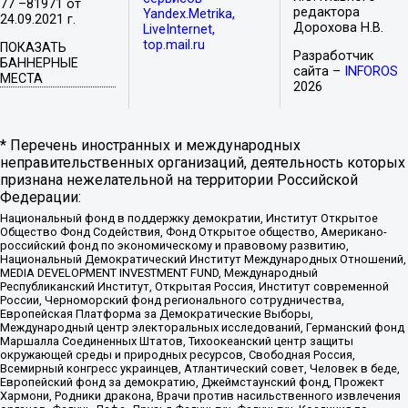
77 –81971 от
редактора
Yandex.Metrika,
24.09.2021 г.
Дорохова Н.В.
LiveInternet,
top.mail.ru
ПОКАЗАТЬ
Разработчик
БАННЕРНЫЕ
сайта –
INFOROS
МЕСТА
2026
* Перечень иностранных и международных
неправительственных организаций, деятельность которых
признана нежелательной на территории Российской
Федерации:
Национальный фонд в поддержку демократии, Институт Открытое
Общество Фонд Содействия, Фонд Открытое общество, Американо-
российский фонд по экономическому и правовому развитию,
Национальный Демократический Институт Международных Отношений,
MEDIA DEVELOPMENT INVESTMENT FUND, Международный
Республиканский Институт, Открытая Россия, Институт современной
России, Черноморский фонд регионального сотрудничества,
Европейская Платформа за Демократические Выборы,
Международный центр электоральных исследований, Германский фонд
Маршалла Соединенных Штатов, Тихоокеанский центр защиты
окружающей среды и природных ресурсов, Свободная Россия,
Всемирный конгресс украинцев, Атлантический совет, Человек в беде,
Европейский фонд за демократию, Джеймстаунский фонд, Прожект
Хармони, Родники дракона, Врачи против насильственного извлечения