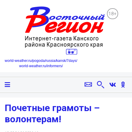
18+
world-weather.ru/pogoda/russia/kansk/7days/
world-weather.ru/informers/
Почетные грамоты –
волонтерам!