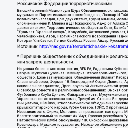
Российской Федерации террористическими:
Высший военный Маджлисуль Шура Объединенных сил моджахедо
мусульмане, Партия исламского освобождения, Лашкар-И-Тай
исламского наследия, Дом двух святых, Джунд аш-Шам, Ислам
ополчение имени К. Минина и Д. Пожарского, Аджр от Аллаха 
давлати исломи, Террористическое сообщество Сеть, Катиба Та
“Джамаат “Красный пахарь”, Колумбайн, Хатлонский джамаат, 
Челебиджихана, Азов, Партия исламского возрождения Таджи
Которая Улыбается, Легион Свобода России, Айдар, Русский 
Источник:
http://nac.gov.ru/terroristicheskie-i-ekstrem
* Перечень общественных объединений и религио
или запрете деятельности:
Национал-большевистская партия, ВЕК РА, Рада земли Кубан
Перуна, Мужская Духовная Семинария Староверов-Инглингов, 
общество, Джамаат мувахидов, Объединенный Вилайат Кабарды
Славянский союз, Формат-18, Благородный Орден Дьявола, А
национальное единство, Древнерусской Инглистической церк
О свободе совести и о религиозных объединениях, Омская ор
Футбольного Клуба Динамо, Файзрахманисты, Мусульманская р
Украинская повстанческая армия, Тризуб им. Степана Бандеры,
Инициатива, TulaSkins, Этнополитическое объединение Русски
крымскотатарского народа, Рубеж Севера, ТОЙС, О противоде
Независимость, Фирма, Молодежная правозащитная группа МПГ
Благотворительный пансионат Ак Умут, Русская республика Рус
Патриотический клуб-Новокузнецк/РПК, Сибирский державный 
Краснодара, Мужское государство, Народное объединение ру