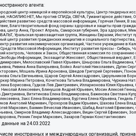
остранного агента:
родский центр немецкой и европейской культуры, Центр гендерных исс
ачей, НАСИЛИЮ.НЕТ, Мы против СПИДа, СВЕЧА, Гуманитарное действие, 
ействия развитию средств массовой информации, Горячая Линия, В защ
твие, Благотворительный фонд охраны здоровья и защиты прав гражда
 Сова, центр Анна, Проект Апрель, Самарская губерния, Эра здоровья, 
ИБАЛЬТ, Уральская правозащитная группа, Женщины Евразии, Институт п
ый центр развития гражданских инициатив и социального партнерства,
нтр развития некоммерческих организаций, Частное учреждение в Кал
 Средств Массовой Информации, Институт развития прессы - Сибирь, Ч
ий контроль, Человек и Закон, Общественная комиссия по сохранению
я Свободы Информации, Экозащита!-Женсовет, Общественный вердикт, 
ладимирович, Милославский Павел Юрьевич, Шнырова Ольга Вадимовна,
ьевна, Ривина Анна Валерьевна, Бойко Анатолий Николаевич, Дугин Сер
икторович, Мошель Ирина Ароновна, Шведов Григорий Сергеевич, Поно
нова Ольга Евгеньевна, Щаров Сергей Алексадрович, Цирульников Бори
ркер Марина Петровна, Кочеткова Татьяна Владимировна, Чуркина Нат
Елена Борисовна, Гудков Лев Дмитриевич, Илларионова Юлия Юрьевна, С
 Николай Алексеевич, Блинушов Андрей Юрьевич, Мосин Алексей Генна
а Дмитриевна, Вититинова Елена Владимировна, Баженова Светлана Куп
Алексеевна, Закс Елена Владимировна, Буртина Елена Юрьевна, Гендель
иков Анатолий Мариевич, Прохоров Вадим Юрьевич, Шахова Елена Влад
ргей Маркович, Бахмин Вячеслав Иванович, Шабад Анатолий Ефимович, 
ьевна, Смирнов Владимир Александрович, Вицин Сергей Ефимович, Зол
доровна, Резник Генри Маркович, Захаров Герман Константинович
x
данные на
24.03.2022
 числе иностранных и международных организаций, призна