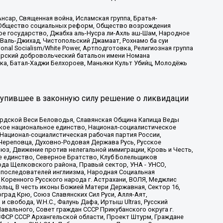
сар, Священная война, Исламская группа, Братья-
а, Общество социальных реформ, Общество возрождения
ое государство, Джабха аль-Нусра ли-Ахль аш-Шам, Народное
 Валь-Джихад, Чистопольский Джамаат, Рохнамо ба суи
nal Socialism/White Power, Артподготовка, Религиозная группа
атарский добровольческий батальон имени Номана
ка, Батал-Хаджи Белхороев, Маньяки Культ Убийц, Молодёжь
тупившее в законную силу решение о ликвидации
ардской Веси Беловодья, Славянская Община Капища Веды
ское национальное единство, Национал-социалистическое
 Национал-социалистическая рабочая партия России,
Череповца, Духовно-Родовая Держава Русь, Русское
з, Движение против нелегальной иммиграции, Кровь и Честь,
е единство, Северное Братство, Клуб Болельщиков
ода Щелковского района, Правый сектор, УНА - УНСО,
ие последователей инглиизма, Народная Социальная
 Коренного Русского народа г. Астрахани, ВОЛЯ, Меджлис
льц, В честь иконы Божией Матери Державная, Сектор 16,
рад Крю, Союз Славянских Сил Руси, Алля-Аят,
 свобода, W.H.С., Фалунь Дафа, Иртыш Ultras, Русский
вального, Совет граждан СССР Прикубанского округа г.
ФСР СССР Архангельской области, Проект Штурм, Граждане