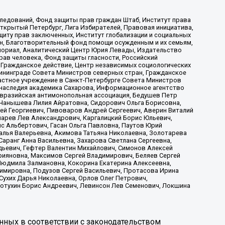
ледований, Фонд защиты прав граждан Штаб, Институт права
Открытый Петербург, Лига Избирателей, Правовая инициатива,
иту прав заключенных, Институт глобализации и социальных
н, Благотворительный фонд помощи осужденным и их семьям,
Мемориал, Аналитический Центр Юрия Левады, Издательство
рав человека, Фонд защиты гласности, Российский
 Гражданское действие, Центр независимых социологических
ининграде Совета Министров северных стран, Гражданское
астное учреждение в Санкт-Петербурге Совета Министров
 наследия академика Сахарова, Информационное агентство
Евразийская антимонопольная ассоциация, Бедушев Петр
 Чанышева Лилия Айратовна, Сидорович Ольга Борисовна,
гей Георгиевич, Пивоваров Андрей Сергеевич, Аверин Виталий
марев Лев Александрович, Каргалицкий Борис Юльевич,
с Альбертович, Гасан Ольга Павловна, Паутов Юрий
алья Валерьевна, Акимова Татьяна Николаевна, Золотарева
аранг Анна Васильевна, Захарова Светлана Сергеевна,
дьевич, Гефтер Валентин Михайлович, Симонов Алексей
рияновна, Максимов Сергей Владимирович, Беляев Сергей
 Людмила Залмановна, Кокорина Екатерина Алексеевна,
имировна, Подузов Сергей Васильевич, Протасова Ирина
Сухих Дарья Николаевна, Орлов Олег Петрович,
отухин Борис Андреевич, Левинсон Лев Семенович, Локшина
нных в соответствии с законодательством