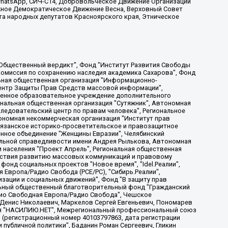
, WhatsApp, СИЧ-С14, Добровольческое Движение Организации
жное Демократическое Движение Весна, Верховный Совет
та народных депутатов Красноярского края, Этническое
, Дальневосточное общественное движение "Маяк", Санкт-Петербургская ЛГБТ-инициативная группа "Выход", Инициативная группа ЛГБТ+ "Реверс", Алексеев Андрей Викторович, Бекбулатова Таисия Львовна, Беляев Иван Михайлович, Владыкина Елена Сергеевна, Гельман Марат Александрович, Никульшина Вероника Юрьевна, Толоконникова Надежда Андреевна, Шендерович Виктор Анатольевич, Общество с ограниченной ответственностью "Данное сообщение", Общество с ограниченной ответственностью Издательский дом "Новая глава", Айнбиндер Александра Александровна, Московский комьюнити-центр для ЛГБТ+инициатив, Благотворительный фонд развития филантропии, Deutsche Welle (Германия, Kurt-Schumacher-Strasse 3, 53113 Bonn), Борзунова Мария Михайловна, Воробьев Виктор Викторович, Голубева Анна Львовна, Константинова Алла Михайловна, Малкова Ирина Владимировна, Мурадов Мурад Абдулгалимович, Осетинская Елизавета Николаевна, Понасенков Евгений Николаевич, Ганапольский Матвей Юрьевич, Киселев Евгений Алексеевич, Борухович Ирина Григорьевна, Дремин Иван Тимофеевич, Дубровский Дмитрий Викторович, Красноярская региональная общественная организация поддержки и развития альтернативных образовательных технологий и межкультурных коммуникаций "ИНТЕРРА", Маяковская Екатерина Алексеевна, Фейгин Марк Захарович, Филимонов Андрей Викторович, Дзугкоева Регина Николаевна, Доброхотов Роман Александрович, Дудь Юрий Александрович, Елкин Сергей Владимирович, Кругликов Кирилл Игоревич, Сабунаева Мария Леонидовна, Семенов Алексей Владимирович, Шаинян Карен Багратович, Шульман Екатерина Михайловна, Асафьев Артур Валерьевич, Вахштайн Виктор Семенович, Венедиктов Алексей Алексеевич, Лушникова Екатерина Евгеньевна, Волков Леонид Михайлович, Невзоров Александр Глебович, Пархоменко Сергей Борисович, Сироткин Ярослав Николаевич, Кара-Мурза Владимир Владимирович, Баранова Наталья Владимировна, Гозман Леонид Яковлевич, Кагарлицкий Борис Юльевич, Климарев Михаил Валерьевич, Милов Владимир Станиславович, Автономная некоммерческая организация Краснодарский центр современного искусства "Типография", Моргенштерн Алишер Тагирович, Соболь Любовь Эдуардовна, Общество с ограниченной ответственностью "ЛИЗА НОРМ", Каспаров Гарри Кимович, Ходорковский Михаил Борисович, Общество с ограниченной ответственностью "Апрельские тезисы", Данилович Ирина Брониславовна, Кашин Олег Владимирович, Петров Николай Владимирович, Пивоваров Алексей Владимирович, Соколов Михаил Владимирович, Цветкова Юлия Владимировна, Чичваркин Евгений Александрович, Комитет против пыток/Команда против пыток, Общество с ограниченной ответственностью "Первый научный", Общество с ограниченной ответственностью "Вертолет и ко", Белоцерковская Вероника Борисовна, Кац Максим Евгеньевич, Лазарева Татьяна Юрьевна, Шаведдинов Руслан Табризович, Яшин Илья Валерьевич, Общество с ограниченной ответственностью "Иноагент ААВ", Алешковский Дмитрий Петрович, Альбац Евгения Марковна, Быков Дмитрий Львович, Галямина Юлия Евгеньевна, Лойко Сергей Леонидович, Мартынов Кирилл Константинович, Медведев Сергей Александрович, Крашенинников Федор Геннадиевич, Гордеева Катерина Вл