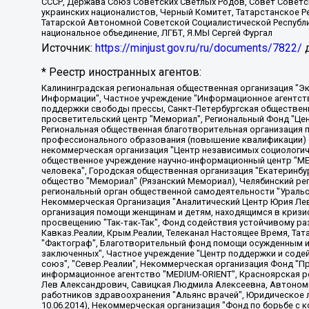
СССР, Держава Союз Советских Светлых Родов, Совет Советски
украинских националистов, Черный Комитет, Татарстанское 
Татарской Автономной Советской Социалистической Республи
национальное объединение, ЛГБТ, Я.МЫ Сергей Фургал
Источник:
https://minjust.gov.ru/ru/documents/7822/
д
* Реестр иностранных агентов:
Калининградская региональная общественная организация "Экозащита!-Женсовет", Фонд содействия защите прав и свобод граждан "Общественный вердикт", Фонд "Институт Развития Свободы Информации", Частное учреждение "Информационное агентство МЕМО. РУ", Региональная общественная организация "Общественная комиссия по сохранению наследия академика Сахарова", Фонд поддержки свободы прессы, Санкт-Петербургская общественная правозащитная организация "Гражданский контроль", Межрегиональная общественная организация "Информационно-просветительский центр "Мемориал", Региональный Фонд "Центр Защиты Прав Средств Массовой Информации", с 05.12.2023 Фонд "Центр Защиты Прав Средств массовой информации", Региональная общественная благотворительная организация помощи беженцам и мигрантам "Гражданское содействие", Негосударственное образовательное учреждение дополнительного профессионального образования (повышение квалификации) специалистов "АКАДЕМИЯ ПО ПРАВАМ ЧЕЛОВЕКА", Свердловская региональная общественная организация "Сутяжник", Автономная некоммерческая организация "Центр независимых социологических исследований", Союз общественных объединений "Российский исследовательский центр по правам человека", Региональное общественное учреждение научно-информационный центр "МЕМОРИАЛ", Некоммерческая организация "Фонд защиты гласности", Автономная некоммерческая организация "Институт прав человека", Городская общественная организация "Екатеринбургское общество "МЕМОРИАЛ", Городская общественная организация "Рязанское историко-просветительское и правозащитное общество "Мемориал" (Рязанский Мемориал), Челябинский региональный орган общественной самодеятельности – женское общественное объединение "Женщины Евразии", Челябинский региональный орган общественной самодеятельности "Уральская правозащитная группа", Фонд содействия защите здоровья и социальной справедливости имени Андрея Рылькова, Автономная Некоммерческая Организация "Аналитический Центр Юрия Левады", Автономная некоммерческая организация социальной поддержки населения "Проект Апрель", Региональная общественная организация помощи женщинам и детям, находящимся в кризисной ситуации "Информационно-методический центр "Анна", Фонд содействия развитию массовых коммуникаций и правовому просвещению "Так-так-Так", Фонд содействия устойчивому развитию "Серебряная тайга", Свердловский региональный общественный фонд социальных проектов "Новое время", "Idel.Реалии", Кавказ.Реалии, Крым.Реалии, Телеканал Настоящее Время, Татаро-башкирская служба Радио Свобода (Azatliq Radiosi), Радио Свободная Европа/Радио Свобода (PCE/PC), "Сибирь.Реалии", "Фактограф", Благотворительный фонд помощи осужденным и их семьям, Автономная некоммерческая организация "Институт глобализации и социальных движений", Фонд "В защиту прав заключенных", Частное учреждение "Центр поддержки и содействия развитию средств массовой информации", Пензенский региональный общественный благотворительный фонд "Гражданский союз", "Север.Реалии", Некоммерческая организация Фонд "Правовая инициатива", Общество с ограниченной ответственностью "Радио Свободная Европа/Радио Свобода", Чешское информационное агентство "MEDIUM-ORIENT", Красноярская региональная общественная организация