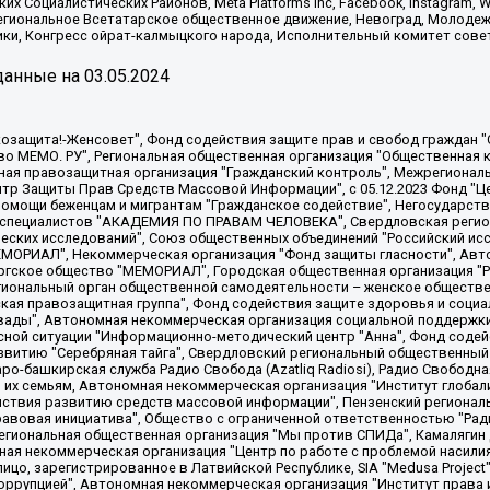
х Социалистических Районов, Meta Platforms Inc, Facebook, Instagram
Региональное Всетатарское общественное движение, Невоград, Молоде
ки, Конгресс ойрат-калмыцкого народа, Исполнительный комитет сове
анные на
03.05.2024
 "Мы против СПИДа", Камалягин Денис Николаевич, Маркелов Сергей Евгеньевич, Пономарев Лев Александрович, Савицкая Людмила Алексеевна, Автономная некоммерческая организация "Центр по работе с проблемой насилия "НАСИЛИЮ.НЕТ", Межрегиональный профессиональный союз работников здравоохранения "Альянс врачей", Юридическое лицо, зарегистрированное в Латвийской Республике, SIA "Medusa Project" (регистрационный номер 40103797863, дата регистрации 10.06.2014), Некоммерческая организация "Фонд по борьбе с коррупцией", Автономная некоммерческая организация "Институт права и публичной политики", Баданин Роман Сергеевич, Гликин Максим Александрович, Железнова Мария Михайловна, Лукьянова Юлия Сергеевна, Маетная Елизавета Витальевна, Маняхин Петр Борисович, Чуракова Ольга Владимировна, Ярош Юлия Петровна, Юридическое лицо "The Insider SIA", зарегистрированное в Риге, Латвийская Республика (дата регистрации 26.06.2015), являющееся администратором доменного имени интернет-издания "The Insider SIA", https://theins.ru, Постернак Алексей Евгеньевич, Рубин Михаил Аркадьевич, Анин Роман Александрович, Юридическое лицо Istories fonds, зарегистрированное в Латвийской Республике (регистрационный номер 50008295751, дата регистрации 24.02.2020), Великовский Дмитрий Александрович, Долинина Ирина Николаевна, Мароховская Алеся Алексеевна, Шлейнов Роман Юрьевич, Шмагун Олеся Валентиновна, Общество с ограниченной ответственностью "Альтаир 2021", Общество с ограниченной ответственностью "Вега 2021", Общество с ограниченной ответственностью "Главный редактор 2021", Общество с ограниченной ответственностью "Ромашки монолит", Важенков Артем Валерьевич, Ивановская областная общественная организация "Центр гендерных исследований", Гурман Юрий Альбертович, Медиапроект "ОВД-Инфо", Егоров Владимир Владимирович, Жилинский Владимир Александрович, Общество с ограниченной ответственностью "ЗП", Иванова София Юрьевна, Карезина Инна Павловна, Кильтау Екатерина Викторовна, Петров Алексей Викторович, Пискунов Сергей Евгеньевич, Смирнов Сергей Сергеевич, Тихонов Михаил Сергеевич, Общество с ограниченной ответственностью "ЖУРНАЛИСТ-ИНОСТРАННЫЙ АГЕНТ", Арапова Галина Юрьевна, Вольтская Татьяна Анатольевна, Американская компания "Mason G.E.S. Anonymous Foundation" (США), являющаяся владельцем интернет-издания https://mnews.world/, Компания "Stichting Bellingcat", зарегистрированная в Нидерландах (дата регистрации 11.07.2018), Захаров Андрей Вячеславович, Клепиковская Екатерина Дмитриевна, Общество с ограниченной ответственностью "МЕМО", Перл Роман Александрович, Симонов Евгений Алексеевич, Соловьева Елена Анатольевна, Сотников Даниил Владимирович, Сурначева Елизавета Дмитриевна, Автономная некоммерческая организация по защите прав человека и информированию населения "Якутия – Наше Мнение", Общество с ограниченной ответственностью "Москоу диджитал медиа", с 26.01.2023 Общество с ограниченной ответственностью "Чайка Белые сады", Ветошкина Валерия Валерьевна, Заговора Максим Александрович, Межрегиональное общественное движение "Российская ЛГБТ - сеть", Оленичев Максим Владимирович, Павлов Иван Юрьевич, Скворцова Елена Сергеевна, Общество с ограниченной ответственностью "Как бы инагент", Кочетков Игорь Викторович, Общество с ограниченной ответственностью "Честные выборы", Еланчик Олег Александрович, Общество с ограниченной ответственностью "Нобелевский призыв", Гималова Регина Эмилевна, Григорьев Андрей Валерьевич, Григорьева Алина Александровна, Ассоциация по содействию защите прав призывников, альтернативнослужащих и военнослужащих "Правозащитная группа "Гражданин.Армия.Право", Хисамова Регина Фаритовна, Автономная некоммерческая организация по реализации социально-правовых программ "Лилит"