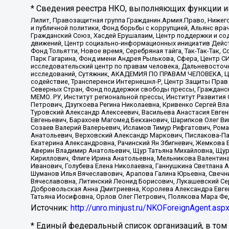
* Сведения реестра НКО, выполняющих функции ин
Лилит, Правозащитная группа Гражданин.Армия.Право, Нижего
и публичной политики, Фонд борьбы с коррупцией, Альянс вр
Гражданский Союз, Хасдей Ерушалаим, Центр поддержки и сод
движений, Центр социально-информационных инициатив Дейс
Фонд Тольятти, Новое время, Серебряная тайга, Так-Так-Так,
Парк Гагарина, Фонд имени Андрея Рылькова, Сфера, Центр С
исследовательский центр по правам человека, Дальневосточн
исследований, Сутяжник, АКАДЕМИЯ ПО ПРАВАМ ЧЕЛОВЕКА, Це
содействие, Трансперенси Интернешнл-Р, Центр Защиты Прав
Северных Стран, Фонд поддержки свободы прессы, Гражданск
МЕМО. РУ, Институт региональной прессы, Институт Развити
Петрович, Дзугкоева Регина Николаевна, Кривенко Сергей В
Туровский Александр Алексеевич, Васильева Анастасия Евген
Евгеньевич, Барахоев Магомед Бекханович, Шарипков Олег В
Созаев Валерий Валерьевич, Исламов Тимур Рифгатович, Рома
Анатольевич, Верховский Александр Маркович, Пислакова-Па
Екатерина Александровна, Рачинский Ян Збигневич, Жемкова 
Аверин Владимир Анатольевич, Щур Татьяна Михайловна, Щур
Кириллович, Флиге Ирина Анатольевна, Мельникова Валентин
Иванович, Голубева Елена Николаевна, Ганнушкина Светлана 
Шуманов Илья Вячеславович, Арапова Галина Юрьевна, Свечн
Вячеславовна, Литинский Леонид Борисович, Лукашевский Се
Добровольская Анна Дмитриевна, Королева Александра Евген
Татьяна Иосифовна, Орлов Олег Петрович, Полякова Мара Фе
Источник:
http://unro.minjust.ru/NKOForeignAgent.asp
* Единый федеральный список организаций, в том