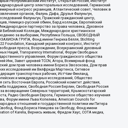
ый Республиканский Институт, Открытая Россия, Институт
ждународный центр электоральных исследований, Германский
мирный конгресс украинцев, Атлантический совет, Человек в
звлечения органов, Фалунь Дафа, Друзья Фалуньгун,
еследований Фалуньгун, Пражский гражданский центр,
цев, Немецко-русский обмен, Бард колледж, Европейский
Международное партнерство за права человека, Духовное
ый Библейский Колледж, Международное христианское
аблюдению за выборами, Республика Польша, СВОБОДНЫЙ
АХИСНА ГРУПА, Фонд имени Генриха Бёлля, Stichting
t 22 Foundation, Канадский украинский конгресс, Институт
вободная пресса, Возрождение, Всеукраинский духовный
х Наций, Transparеncy International, Форум Свободных
ударственного управления, Форум гражданского общества
ией Инк, Завет церквей TCCN, Агора, Всемирный фонд
сский дом прав человека имени Бориса Звозскова, Дом прав
ских исследований им Вилфрида Мартенса, Сетевое
едерация транспортных рабочих, ИстЧам Финланд,
ропейских и международных исследований, Общество
я сеть Восточная Европа, Российский комитет действия,
жба поддержки, Свободная Россия Берлин, Свободная Россия
оюз за возвращение Северных территорий, Крымскотатарский
 креста, Радио Свободная Европа, Германское общество изучения
 Форум имени Льва Копелева, American Councils for
международных отношений и государственной политики им Питера
Свобод, Фонд Бориса Немцова за Свободу, Фонд имени
ion of Karelia, Вернись живым, Фридом Хаус, СОТА медиа,