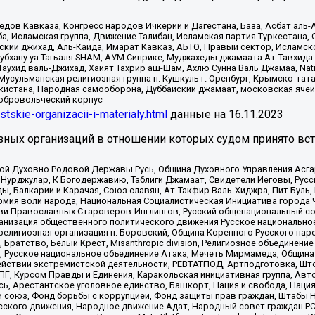
в Кавказа, Конгресс народов Ичкерии и Дагестана, База, Асбат аль-Ан
ба, Исламская группа, Движение Талибан, Исламская партия Туркестан
ский джихад, Аль-Каида, Имарат Кавказ, АБТО, Правый сектор, Исламск
Субхану уа Тагьаля SHAM, АУМ Синрике, Муджахеды джамаата Ат-Тавхида
ухид валь-Джихад, Хайят Тахрир аш-Шам, Ахлю Сунна Валь Джамаа, Natio
Мусульманская религиозная группа п. Кушкуль г. Оренбург, Крымско-т
кистана, Народная самооборона, Дуббайский джамаат, московская ячей
добровольческий корпус
istskie-organizacii-i-materialy.html
данные на
16.11.2023
зных организаций в отношении которых судом принято вс
ской Духовно Родовой Державы Русь, Община Духовного Управления Асг
Нурджулар, К Богодержавию, Таблиги Джамаат, Свидетели Иеговы, Рус
, Балкарии и Карачая, Союз славян, Ат-Такфир Валь-Хиджра, Пит Буль,
рмия воли народа, Национальная Социалистическая Инициатива города 
ви Православных Староверов-Инглингов, Русский общенациональный сою
ганизация общественного политического движения Русское национально
елигиозная организация п. Боровский, Община Коренного Русского нар
 Братство, Белый Крест, Misanthropic division, Религиозное объединен
е, Русское национальное объединение Атака, Мечеть Мирмамеда, Община
йствии экстремистской деятельности, РЕВТАТПОД, Артподготовка, Што
, Курсом Правды и Единения, Каракольская инициативная группа, Автог
ь, Арестантское уголовное единство, Башкорт, Нация и свобода, Нация и
союз, Фонд борьбы с коррупцией, Фонд защиты прав граждан, Штабы На
сского движения, Народное движение Адат, Народный совет граждан РС