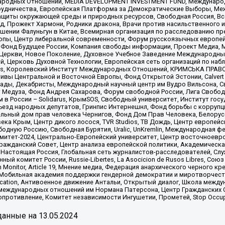
родных Отношений, MEDIA DEVELOPMENT INVESTMENT FUND, Международн
рудничества, Европейская Платформа за Демократические Выборы, Ме
щиты окружающей среды и природных ресурсов, Свободная Россия, Все
, Прожект Хармони, Родники дракона, Врачи против насильственного и
шении Фалуньгун в Китае, Всемирная организация по расследованию пр
опы, Центр либеральной современности, Форум русскоязычных европей
Фонд Будущее России, Компания свободы информации, Проект Медиа, 
 Церкви, Новое Поколение, Духовное Учебное Заведение Международн
й, Церковь Духовной Технологии, Европейская сеть организаций по н
nds, Королевский Институт Международных Отношений, КРИМСЬКА ПРАВОЗ
ициативы Центральной и Восточной Европы, Фонд Открытой Эстонии, Calver
ады, Декабристы, Международный научный центр им Вудро Вильсона, С
 Медуза, Фонд Андрея Сахарова, Форум свободной России, Лига Свободны
в России – Solidarus, КрымSOS, Свободный университет, Институт гос
Съезд народных депутатов, Гринпис Интернешнл, Фонд борьбы с коррупц
тельный дом прав человека Чернигов, Фонд Дом Прав Человека, Белору
ека Крым, Центр дикого лосося, TVR Studios, ТВ Дождь, Центр европей
одную Россию, Свободная Бурятия, Uralic, UnKremlin, Международная ф
омитет-2024, Центрально-Европейский университет, Центр восточноев
ражданский Совет, Центр анализа европейской политики, Академическа
Настоящая Россия, Глобальная сеть журналистов-расследователей, Слу
ый комитет России, Russie-Libertes, La Asocicion de Rusos Libres, С
on Monitor, Article 19, Мнение медиа, Федерация анархического черного
обильная академия поддержки гендерной демократии и миротворчества,
ational Education, Антивоенное движение Антальи, Открытый диалог, Школа 
 международных отношений им Нормана Патерсона, Центр Гражданских 
ротивление, Комитет независимости Ингушетии, Прометей, Stop Occupat
анные на
13.05.2024