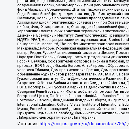
развитию, Национальный Демократический Институт Междуна
современной России, Черноморский фонд регионального сот
фонд Маршалла Соединенных Штатов, Тихоокеанский центр за
беде, Европейский фонд за демократию, Джеймстаунский фонд
Фалуньгун, Коалиция по расследованию преследования в отно
Ассоциация школ политических исследований при Совете Евр
выбор, Фонд Ходорковского, Оксфордский российский фонд, 
Управление Евангельских Христиан Украинской Христианской
движение, Всемирный Институт Саентологических Предприяти
ИДЕЛЬ-УРАЛ, Ассоциация развития журналистики, IStories fo
Bellingcat, Bellingcat Ltd, The Insider, Институт правовой ин
Макдональда-Лорье, Украинская национальная федерация Кан
центр , Риддл, Русский антивоенный комитет в Швеции, Проект
Народов ПостРоссии, Солидарность с гражданским движением 
Россия, Беллона, Союз жителей островов Тисима и Хабомаи, 
природы, BDR Novaja Gazeta-Europe, Алтай проект, Образова
человека Тбилиси, Дом прав человека Ереван, Дом прав челов
объединение журналистов расследователей, АЛЛАТРА, За своб
Гудзоновский институт, Фонд Демократического Развития, К
Сторожевой башни, Библии и трактатов Свидетелей Иеговы, Г
РЭНД корпорейшн, Русская Америка за демократию в России, 
Северный Рейн-Вестфалия, Фонд глобальной помощи, Антивоенн
Ресурсный Центр, Глобальный союз IndustriALL, Russian Electi
Восточной Европы, Фонд имени Фридриха Эберта, XZ gGmbH, М
International Education, Cultural Vistas, Institute of Intern
Мунка, Российско-канадский демократический альянс, Школа
Фридриха Науманна за свободу, Феминистское антивоенное соп
Либерально-демократическая Лига Украины
Источник:
https://minjust.gov.ru/ru/documents/7756/
д