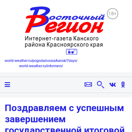
18+
world-weather.ru/pogoda/russia/kansk/7days/
world-weather.ru/informers/
Поздравляем с успешным
завершением
государственной итоговой