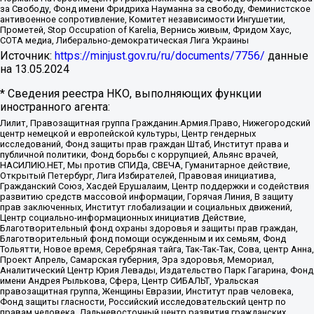
за Свободу, Фонд имени Фридриха Науманна за свободу, Феминистское
антивоенное сопротивление, Комитет независимости Ингушетии,
Прометей, Stop Occupation of Karelia, Вернись живым, Фридом Хаус,
СОТА медиа, Либерально-демократическая Лига Украины
Источник:
https://minjust.gov.ru/ru/documents/7756/
данные
на
13.05.2024
* Сведения реестра НКО, выполняющих функции
иностранного агента:
Лилит, Правозащитная группа Гражданин.Армия.Право, Нижегородский
центр немецкой и европейской культуры, Центр гендерных
исследований, Фонд защиты прав граждан Штаб, Институт права и
публичной политики, Фонд борьбы с коррупцией, Альянс врачей,
НАСИЛИЮ.НЕТ, Мы против СПИДа, СВЕЧА, Гуманитарное действие,
Открытый Петербург, Лига Избирателей, Правовая инициатива,
Гражданский Союз, Хасдей Ерушалаим, Центр поддержки и содействия
развитию средств массовой информации, Горячая Линия, В защиту
прав заключенных, Институт глобализации и социальных движений,
Центр социально-информационных инициатив Действие,
Благотворительный фонд охраны здоровья и защиты прав граждан,
Благотворительный фонд помощи осужденным и их семьям, Фонд
Тольятти, Новое время, Серебряная тайга, Так-Так-Так, Сова, центр Анна,
Проект Апрель, Самарская губерния, Эра здоровья, Мемориал,
Аналитический Центр Юрия Левады, Издательство Парк Гагарина, Фонд
имени Андрея Рылькова, Сфера, Центр СИБАЛЬТ, Уральская
правозащитная группа, Женщины Евразии, Институт прав человека,
Фонд защиты гласности, Российский исследовательский центр по
правам человека, Дальневосточный центр развития гражданских