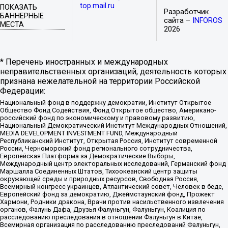
top.mail.ru
ПОКАЗАТЬ
Разработчик
БАННЕРНЫЕ
сайта –
INFOROS
МЕСТА
2026
* Перечень иностранных и международных
неправительственных организаций, деятельность которых
признана нежелательной на территории Российской
Федерации:
Национальный фонд в поддержку демократии, Институт Открытое
Общество Фонд Содействия, Фонд Открытое общество, Американо-
российский фонд по экономическому и правовому развитию,
Национальный Демократический Институт Международных Отношений,
MEDIA DEVELOPMENT INVESTMENT FUND, Международный
Республиканский Институт, Открытая Россия, Институт современной
России, Черноморский фонд регионального сотрудничества,
Европейская Платформа за Демократические Выборы,
Международный центр электоральных исследований, Германский фонд
Маршалла Соединенных Штатов, Тихоокеанский центр защиты
окружающей среды и природных ресурсов, Свободная Россия,
Всемирный конгресс украинцев, Атлантический совет, Человек в беде,
Европейский фонд за демократию, Джеймстаунский фонд, Прожект
Хармони, Родники дракона, Врачи против насильственного извлечения
органов, Фалунь Дафа, Друзья Фалуньгун, Фалуньгун, Коалиция по
расследованию преследования в отношении Фалуньгун в Китае,
Всемирная организация по расследованию преследований Фалуньгун,