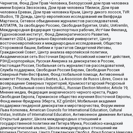
Чернигов, Фонд Дом Прав Человека, Белорусский дом прав человека
имени Бориса Звозскова, Дом прав человека Тбилиси, Дом прав
человека Ереван, Дом прав человека Крым, Центр дикого лосося, TVR
Studios, ТВ Дождь, Центр европейских исследований им Вилфрида
Мартенса, Сетевое объединение журналистов расследователей,
АЛЛАТРА, За свободную Россию, Свободная Бурятия, Uralic, UnKremlin,
Международная федерация транспортных рабочих, ИстЧам Финланд,
Гудзоновский институт, Фонд Демократического Развития,
Комитет-2024, Центрально-Европейский университет, Центр
восточноевропейских и международных исследований, Общество
Сторожевой башни, Библии и трактатов Свидетелей Иеговы,
Гражданский Совет, Центр анализа европейской политики,
Академическая сеть Восточная Европа, Российский комитет действия,
РЭНД корпорейшн, Русская Америка за демократию в России,
Настоящая Россия, Глобальная сеть журналистов-расследователей,
Служба поддержки, Свободная Россия Берлин, Свободная Россия
Северный Рейн-Вестфалия, Фонд глобальной помощи, Антивоенный
комитет России, Russie-Libertes, La Asocicion de Rusos Libres, Союз за
возвращение Северных территорий, Крымскотатарский Ресурсный
Центр, Глобальный союз IndustriALL, Russian Election Monitor, Article 19,
Мнение медиа, Федерация анархического черного креста, Радио
Свободная Европа, Германское общество изучения Восточной Европы,
Фонд имени Фридриха Эберта, XZ gGmbH, Мобильная академия
поддержки гендерной демократии и миротворчества, Форум имени
Льва Копелева, American Councils for International Education, Cultural
Vistas, Institute of International Education, Антивоенное движение Антальи,
Открытый диалог, Школа международных отношений и
государственной политики им Питера Мунка, Российско-канадский
демократический альянс, Школа международных отношений им
Нормана Патерсона, Центр Гражданских Свобод, Фонд Бориса Немцова