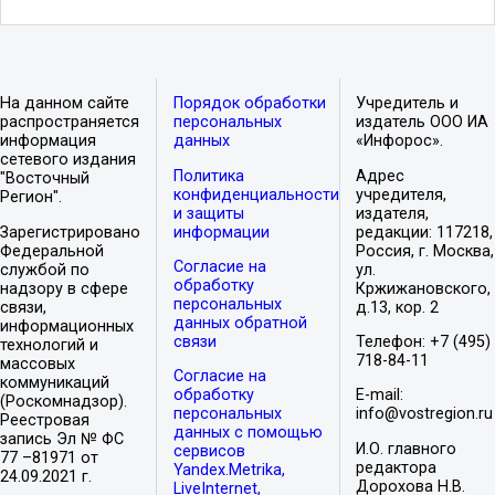
На данном сайте
Порядок обработки
Учредитель и
распространяется
персональных
издатель ООО ИА
информация
данных
«Инфорос».
сетевого издания
Политика
Адрес
"Восточный
конфиденциальности
учредителя,
Регион".
и защиты
издателя,
Зарегистрировано
информации
редакции: 117218,
Федеральной
Россия, г. Москва,
Согласие на
службой по
ул.
обработку
надзору в сфере
Кржижановского,
персональных
связи,
д.13, кор. 2
данных обратной
информационных
связи
Телефон: +7 (495)
технологий и
718-84-11
массовых
Согласие на
коммуникаций
обработку
E-mail:
(Роскомнадзор).
персональных
info@vostregion.ru
Реестровая
данных с помощью
запись Эл № ФС
И.О. главного
сервисов
77 –81971 от
редактора
Yandex.Metrika,
24.09.2021 г.
Дорохова Н.В.
LiveInternet,