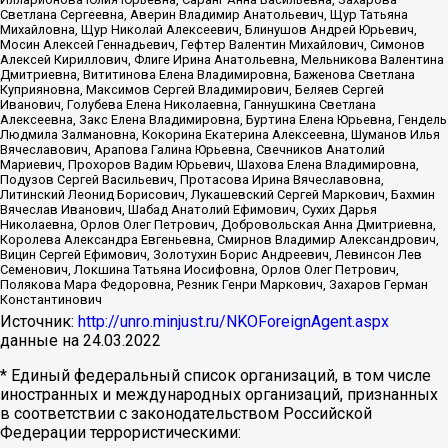
Светлана Сергеевна, Аверин Владимир Анатольевич, Щур Татьяна
Михайловна, Щур Николай Алексеевич, Блинушов Андрей Юрьевич,
Мосин Алексей Геннадьевич, Гефтер Валентин Михайлович, Симонов
Алексей Кириллович, Флиге Ирина Анатольевна, Мельникова Валентина
Дмитриевна, Вититинова Елена Владимировна, Баженова Светлана
Куприяновна, Максимов Сергей Владимирович, Беляев Сергей
Иванович, Голубева Елена Николаевна, Ганнушкина Светлана
Алексеевна, Закс Елена Владимировна, Буртина Елена Юрьевна, Гендель
Людмила Залмановна, Кокорина Екатерина Алексеевна, Шуманов Илья
Вячеславович, Арапова Галина Юрьевна, Свечников Анатолий
Мариевич, Прохоров Вадим Юрьевич, Шахова Елена Владимировна,
Подузов Сергей Васильевич, Протасова Ирина Вячеславовна,
Литинский Леонид Борисович, Лукашевский Сергей Маркович, Бахмин
Вячеслав Иванович, Шабад Анатолий Ефимович, Сухих Дарья
Николаевна, Орлов Олег Петрович, Добровольская Анна Дмитриевна,
Королева Александра Евгеньевна, Смирнов Владимир Александрович,
Вицин Сергей Ефимович, Золотухин Борис Андреевич, Левинсон Лев
Семенович, Локшина Татьяна Иосифовна, Орлов Олег Петрович,
Полякова Мара Федоровна, Резник Генри Маркович, Захаров Герман
Константинович
Источник:
http://unro.minjust.ru/NKOForeignAgent.aspx
данные на
24.03.2022
* Единый федеральный список организаций, в том числе
иностранных и международных организаций, признанных
в соответствии с законодательством Российской
Федерации террористическими: