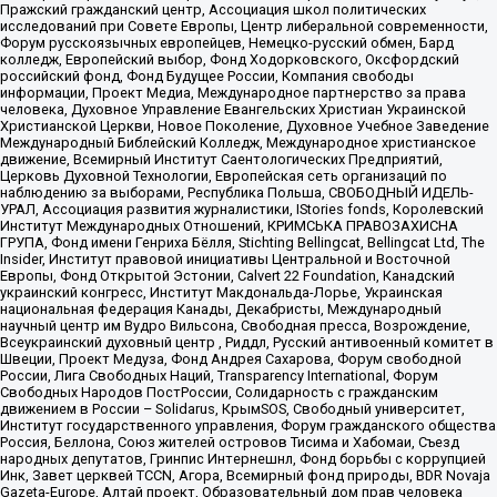
Пражский гражданский центр, Ассоциация школ политических
исследований при Совете Европы, Центр либеральной современности,
Форум русскоязычных европейцев, Немецко-русский обмен, Бард
колледж, Европейский выбор, Фонд Ходорковского, Оксфордский
российский фонд, Фонд Будущее России, Компания свободы
информации, Проект Медиа, Международное партнерство за права
человека, Духовное Управление Евангельских Христиан Украинской
Христианской Церкви, Новое Поколение, Духовное Учебное Заведение
Международный Библейский Колледж, Международное христианское
движение, Всемирный Институт Саентологических Предприятий,
Церковь Духовной Технологии, Европейская сеть организаций по
наблюдению за выборами, Республика Польша, СВОБОДНЫЙ ИДЕЛЬ-
УРАЛ, Ассоциация развития журналистики, IStories fonds, Королевский
Институт Международных Отношений, КРИМСЬКА ПРАВОЗАХИСНА
ГРУПА, Фонд имени Генриха Бёлля, Stichting Bellingcat, Bellingcat Ltd, The
Insider, Институт правовой инициативы Центральной и Восточной
Европы, Фонд Открытой Эстонии, Calvert 22 Foundation, Канадский
украинский конгресс, Институт Макдональда-Лорье, Украинская
национальная федерация Канады, Декабристы, Международный
научный центр им Вудро Вильсона, Свободная пресса, Возрождение,
Всеукраинский духовный центр , Риддл, Русский антивоенный комитет в
Швеции, Проект Медуза, Фонд Андрея Сахарова, Форум свободной
России, Лига Свободных Наций, Transparеncy International, Форум
Свободных Народов ПостРоссии, Солидарность с гражданским
движением в России – Solidarus, КрымSOS, Свободный университет,
Институт государственного управления, Форум гражданского общества
Россия, Беллона, Союз жителей островов Тисима и Хабомаи, Съезд
народных депутатов, Гринпис Интернешнл, Фонд борьбы с коррупцией
Инк, Завет церквей TCCN, Агора, Всемирный фонд природы, BDR Novaja
Gazeta-Europe, Алтай проект, Образовательный дом прав человека