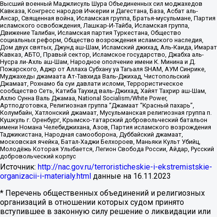
Высший военный Маджлисуль Шура Объединенных сил моджахедов
Кавказа, Конгресс народов Ичкерии и Дагестана, База, Асбат аль-
Ансар, Священная война, Исламская группа, Братья-мусульмане, Партия
исламского освобождения, Лашкар-И-Тайба, Исламская группа,
Движение Талибан, Исламская партия Туркестана, Общество
социальных реформ, Общество возрождения исламского наследия,
Дом двух святых, Джунд аш-Шам, Исламский джихад, Аль-Каида, Имарат
Кавказ, АБТО, Правый сектор, Исламское государство, Джабха аль-
Нусра ли-Ахль аш-Шам, Народное ополчение имени К. Минина и Д.
Пожарского, Аджр от Аллаха Субхану уа Тагьаля SHAM, АУМ Синрике,
Муджахеды джамаата Ат-Тавхида Валь-Джихад, Чистопольский
Джамаат, Рохнамо ба суи давлати исломи, Террористическое
сообщество Сеть, Катиба Таухид валь-Джихад, Хайят Тахрир аш-Шам,
Ахлю Сунна Валь Джамаа, National Socialism/White Power,
Артподготовка, Религиозная группа “Джамаат “Красный пахарь”,
Колумбайн, Хатлонский джамаат, Мусульманская религиозная группа п.
Кушкуль г. Оренбург, Крымско-татарский добровольческий батальон
имени Номана Челебиджихана, Азов, Партия исламского возрождения
Таджикистана, Народная самооборона, Дуббайский джамаат,
московская ячейка, Батал-Хаджи Белхороев, Маньяки Культ Убийц,
Молодёжь Которая Улыбается, Легион Свобода России, Айдар, Русский
добровольческий корпус
Источник:
http://nac.gov.ru/terroristicheskie-i-ekstremistskie-
organizacii-i-materialy.html
данные на
16.11.2023
* Перечень общественных объединений и религиозных
организаций в отношении которых судом принято
вступившее в законную силу решение о ликвидации или