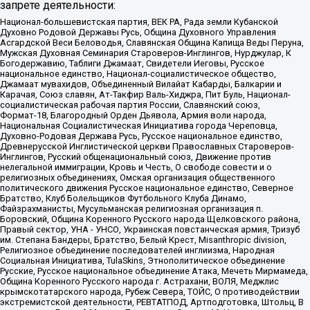
запрете деятельности:
Национал-большевистская партия, ВЕК РА, Рада земли Кубанской
Духовно Родовой Державы Русь, Община Духовного Управления
Асгардской Веси Беловодья, Славянская Община Капища Веды Перуна,
Мужская Духовная Семинария Староверов-Инглингов, Нурджулар, К
Богодержавию, Таблиги Джамаат, Свидетели Иеговы, Русское
национальное единство, Национал-социалистическое общество,
Джамаат мувахидов, Объединенный Вилайат Кабарды, Балкарии и
Карачая, Союз славян, Ат-Такфир Валь-Хиджра, Пит Буль, Национал-
социалистическая рабочая партия России, Славянский союз,
Формат-18, Благородный Орден Дьявола, Армия воли народа,
Национальная Социалистическая Инициатива города Череповца,
Духовно-Родовая Держава Русь, Русское национальное единство,
Древнерусской Инглистической церкви Православных Староверов-
Инглингов, Русский общенациональный союз, Движение против
нелегальной иммиграции, Кровь и Честь, О свободе совести и о
религиозных объединениях, Омская организация общественного
политического движения Русское национальное единство, Северное
Братство, Клуб Болельщиков Футбольного Клуба Динамо,
Файзрахманисты, Мусульманская религиозная организация п.
Боровский, Община Коренного Русского народа Щелковского района,
Правый сектор, УНА - УНСО, Украинская повстанческая армия, Тризуб
им. Степана Бандеры, Братство, Белый Крест, Misanthropic division,
Религиозное объединение последователей инглиизма, Народная
Социальная Инициатива, TulaSkins, Этнополитическое объединение
Русские, Русское национальное объединение Атака, Мечеть Мирмамеда,
Община Коренного Русского народа г. Астрахани, ВОЛЯ, Меджлис
крымскотатарского народа, Рубеж Севера, ТОЙС, О противодействии
экстремистской деятельности, РЕВТАТПОД, Артподготовка, Штольц, В