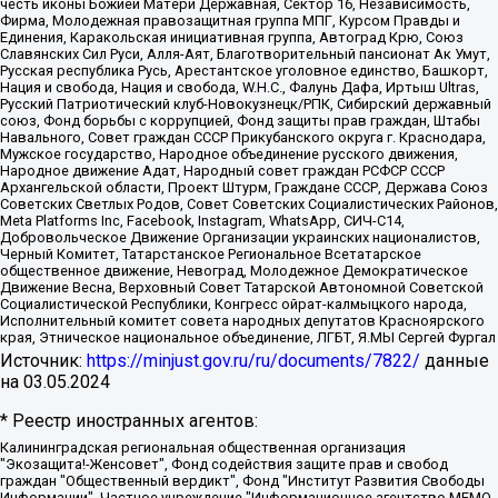
честь иконы Божией Матери Державная, Сектор 16, Независимость,
Фирма, Молодежная правозащитная группа МПГ, Курсом Правды и
Единения, Каракольская инициативная группа, Автоград Крю, Союз
Славянских Сил Руси, Алля-Аят, Благотворительный пансионат Ак Умут,
Русская республика Русь, Арестантское уголовное единство, Башкорт,
Нация и свобода, Нация и свобода, W.H.С., Фалунь Дафа, Иртыш Ultras,
Русский Патриотический клуб-Новокузнецк/РПК, Сибирский державный
союз, Фонд борьбы с коррупцией, Фонд защиты прав граждан, Штабы
Навального, Совет граждан СССР Прикубанского округа г. Краснодара,
Мужское государство, Народное объединение русского движения,
Народное движение Адат, Народный совет граждан РСФСР СССР
Архангельской области, Проект Штурм, Граждане СССР, Держава Союз
Советских Светлых Родов, Совет Советских Социалистических Районов,
Meta Platforms Inc, Facebook, Instagram, WhatsApp, СИЧ-С14,
Добровольческое Движение Организации украинских националистов,
Черный Комитет, Татарстанское Региональное Всетатарское
общественное движение, Невоград, Молодежное Демократическое
Движение Весна, Верховный Совет Татарской Автономной Советской
Социалистической Республики, Конгресс ойрат-калмыцкого народа,
Исполнительный комитет совета народных депутатов Красноярского
края, Этническое национальное объединение, ЛГБТ, Я.МЫ Сергей Фургал
Источник:
https://minjust.gov.ru/ru/documents/7822/
данные
на
03.05.2024
* Реестр иностранных агентов:
Калининградская региональная общественная организация "Экозащита!-Женсовет", Фонд содействия защите прав и свобод граждан "Общественный вердикт", Фонд "Институт Развития Свободы Информации", Частное учреждение "Информационное агентство МЕМО. РУ", Региональная общественная организация "Общественная комиссия по сохранению наследия академика Сахарова", Фонд поддержки свободы прессы, Санкт-Петербургская общественная правозащитная организация "Гражданский контроль", Межрегиональная общественная организация "Информационно-просветительский центр "Мемориал", Региональный Фонд "Центр Защиты Прав Средств Массовой Информации", с 05.12.2023 Фонд "Центр Защиты Прав Средств массовой информации", Региональная общественная благотворительная организация помощи беженцам и мигрантам "Гражданское содействие", Негосударственное образовательное учреждение дополнительного профессионального образования (повышение квалификации) специалистов "АКАДЕМИЯ ПО ПРАВАМ ЧЕЛОВЕКА", Свердловская региональная общественная организация "Сутяжник", Автономная некоммерческая организация "Центр независимых социологических исследований", Союз общественных объединений "Российский исследовательский центр по правам человека", Региональное общественное учреждение научно-информационный центр "МЕМОРИАЛ", Некоммерческая организация "Фонд защиты гласности", Автономная некоммерческая организация "Институт прав человека", Городская общественная организация "Екатеринбургское общество "МЕМОРИАЛ", Городская общественная организация "Рязанское историко-просветительское и правозащитное общество "Мемориал" (Рязанский Мемориал), Челябинский региональный орган общественной самодеятельности – женское общественное объединение "Женщины Евразии", Челябинский региональный орган общественной самодеятельности "Уральская правозащитная группа", Фонд содействия защите здоровья и социальной справедливости имени Андрея Рылькова, Автономная Некоммерческая Организация "Аналитический Центр Юрия Левады", Автономная некоммерческая организация социальной поддержки населения "Проект Апрель", Региональная общественная организация помощи женщинам и детям, находящимся в кризисной ситуации "Информационно-методический центр "Анна", Фонд содействия развитию массовых коммуникаций и правовому просвещению "Так-так-Так", Фонд содействия устойчивому развитию "Серебряная тайга", Свердловский региональный общественный фонд социальных проектов "Новое время", "Idel.Реалии", Кавказ.Реалии, Крым.Реалии, Телеканал Настоящее Время, Татаро-башкирская служба Радио Свобода (Azatliq Radiosi), Радио Свободная Европа/Радио Свобода (PCE/PC), "Сибирь.Реалии", "Фактограф", Благотворительный фонд помощи осужденным и их семьям, Автономная некоммерческая организация "Институт глобализации и социальных движений", Фонд "В защиту прав заключенных", Частное учреждение "Центр поддержки и содействия развитию средств массовой информации", Пензенский региональный общественный благотворительный фонд "Гражданский союз", "Север.Реалии", Некоммерческая организация Фонд "Правовая инициатива", Общество с ограниченной ответственностью "Радио Свободная Европа/Радио Свобода", Чешское информационное агентство "MEDIUM-ORIENT", Красноярская региональная общественная организация "Мы против СПИДа", Камалягин Денис Николаевич, Маркелов Сергей Евгеньевич, Пономарев Лев Александрович, Савицкая Людмила Алексеевна, Автономная некоммерческая организация "Центр по работе с проблемой насилия "НАСИЛИЮ.НЕТ", Межрегиональный профессиональный союз работников здравоохранения "Альянс врачей", Юридическое лицо, зарегистрированное в Латвийской Республике, SIA "Medusa Project" (регистрационный номер 40103797863, дата регистрации 10.06.2014), Некоммерческая организация "Фонд по борьбе с коррупцией", Автономная некоммерческая организация "Институт права и публичной политики", Баданин Роман Сергеевич, Гликин Максим Александрович, Железнова Мария Михайловна, Лукьянова Юлия Сергеевна, Маетная Елизавета Витальевна, Маняхин Петр Борисович, Чуракова Ольга Владимировна, Ярош Юлия Петровна, Юридическое лицо "The Insider SIA", зарегистрированное в Риге, Латвийская Республика (дата регистрации 26.06.2015), являющееся администратором доменного имени интернет-издания "The Insider SIA", https://theins.ru, Постернак Алексей Евгеньевич, Рубин Михаил Аркадьевич, Анин Роман Александрович, Юридическое лицо Istories fonds, зарегистрированное в Латвийской Республике (регистрационный номер 50008295751, дата регистрации 24.02.2020), Великовский Дмитрий Александрович, Долинина Ирина Николаевна, Мароховская Алеся Алексеевна, Шлейнов Роман Юрьевич, Шмагун Олеся Валентиновна, Общество с ограниченной ответственностью "Альтаир 2021", Общество с ограниченной ответственностью "Вега 2021", Общество с ограниченной ответственностью "Главный редактор 2021", Общество с ограниченной ответственностью "Ромашки монолит", Важенков Артем Валерьевич, Ивановская областная общественная организация "Центр гендерных исследований", Гурман Юрий Альбертович, Медиапроект "ОВД-Инфо", Егоров Владимир Владимирович, Жилинский Владимир Александрович, Общество с ограниченной ответственностью "ЗП", Иванова София Юрьевна, Карезина Инна Павловна, Кильтау Екатерина Викторовна, Петров Алексей Викторович, Пискунов Сергей Евгеньевич, Смирнов Сергей Сергеевич, Тихонов Михаил Сергеевич, Общество с ограниченной ответственностью "ЖУРНАЛИСТ-ИНОСТРАННЫЙ АГЕНТ", Арапова Галина Юрьевна, Вольтская Татьяна Анатольевна, Американская компания "Mason G.E.S. Anonymous Foundation" (США), являющаяся владельцем интернет-издания https://mnews.world/, Компания "Stichting Bellingcat", зарегистрированная в Нидерландах (дата регистрации 11.07.2018), Захаров Андрей Вячеславович, Клепиковская Екатерина Дмитриевна, Общество с ограниченной ответственностью "МЕМО", Перл Роман Александрович, Симонов Евгений Алексеевич, Соловьева Елена Анатольевна, Сотников Даниил Владимирович, Сурначева Елизавета Дмитриевна, Автономная некоммерческая организация по защите прав человека и информированию населения "Якутия – Наше Мнение", Общество с ограниченной ответственностью "Москоу диджитал медиа", с 26.01.2023 Общество с ограниченной ответственностью "Чайка Белые сады", Ветошкина Валерия Валерьевна, Заговора Максим Александрович, Межрегиональное общественное движение "Российская ЛГБТ - сеть", Оленичев Максим Владимирович, Павлов Иван Юрьевич, Скворцова Елена Сергеевна, Общество с ограниченной ответственностью "Как бы инагент", Кочетков Игорь Викторович, Общество с ограниченной ответственностью "Честные выборы", Еланчик Олег Александрович, Общество с ограниченной ответственностью "Нобелевский призыв", Гималова Регина Эмилевна, Григорьев Андрей Валерьевич, Григорьева Алина Александровна, Ассоциация по содействию защите прав призывников, альтернативнослужащих и военнослужащих "Правозащитная группа "Гражданин.Армия.Право", Хисамова Регина Фаритовна, Автономная некоммерческая организация по реализации социально-правовых программ "Лилит", Дальневосточное общественное движение "Маяк", Санкт-Петербургская ЛГБТ-инициативная группа "Выход", Инициативная группа ЛГБТ+ "Реверс", Алексеев Андрей Викторович, Бекбулатова Таисия Львовна, Беляев Иван Михайлович, Владыкина Елена Сергеевна, Гельман Марат Александрович, Никульшина Вероника Юрьевна, Толоконникова Надежда Андреевна, Шендерович Виктор Анатольевич, Общество с ограниченной ответственностью "Данное сообщение", Общество с ограниченной ответственностью Издательский дом "Новая глава", Айнбиндер Александра Александровна, Московский комьюнити-центр для ЛГБТ+инициатив, Благотворительный фонд развития филантропии, Deutsche Welle (Германия, Kurt-Schumacher-Strasse 3, 53113 Bonn), Борзунова Мария Михайловна, Воробьев Виктор Викторович, Голубева Анна Львовна, Константинова Алла Михайловна, Малкова Ирина Владимировна, Мурадов Мурад Абдулгалимович, Осетинская Елизавета Николаевна, Понасенков Евгений Николаевич, Ганапольский Матвей Юрьевич, Киселев Евгений Алексеевич, Борухович Ирина Григорьевна, Дремин Иван Тимофеевич, Дубровский Дмитрий Викторович, Красноярская региональная общественная организация поддержки и развития альтернативных образовательных технологий и межкультурных коммуникаций "ИНТЕРРА", Маяковская Екатерина Алексеевна, Фейгин Марк Захарович, Филимонов Андрей Викторович, Дзугкоева Регина Николаевна, Доброхотов Роман Александрович, Дудь Юрий Александрович, Елкин Сергей Владимирович, Кругликов Кирилл Игоревич, Сабунаева Мария Леонидовна, Семенов Алексей Владимирович, Шаинян Карен Багратович, Шульман Екатерина Михайловна, Асафьев Артур Валерьевич, Вахштайн Виктор Семенович, Венедиктов Алексей Алексеевич, Лушникова Екатерина Евгеньевна, Волков Леонид Михайлович, Невзоров Александр Глебович, Пархоменко Сергей Борисович, Сироткин Ярослав Николаевич, Кара-Мурза Владимир Владимирович, Баранова Наталья Владимировна, Гозман Леонид Яковлевич, Кагарлицкий Борис Юльевич, Климарев Михаил Валерьевич, Милов Владимир Станиславович, Автономная некоммерческая организация Краснодарский центр современного искусства "Типография", Моргенштерн Алишер Тагирович, Соболь Любовь Эдуардовна, Общество с ограниченной ответственностью "ЛИЗА НОРМ", Каспаров Гарри Кимович, Ходорковский Михаил Борисович, Общество с ограниченной ответственностью "Апрельские тезисы", Данилович Ирина Брониславовна, Кашин Олег Владимирович, Петров Николай Владимирович, Пивоваров Алексей Владимирович, Соколов Михаил Владимирович, Цветкова Юлия Владимировна, Чичваркин Евгений Александрович, Комитет против пыток/Команда против пыток, Общество с ограниченной ответственностью "Первый научный", Общество с ограниченной ответственностью "Вертолет и ко", Белоцерковская Вероника Борисовна, Кац Максим Евгеньевич, Лазарева Татьяна Юрьевна, Шаведдинов Руслан Табризович, Яшин Илья Валерьевич, Общество с ограниченной ответственностью "Иноагент ААВ", Алешковский Дмитрий Петрович, Альбац Евгения Марковна, Быков Дмитрий Львович, Галямина Юлия Евгеньевна, Лойко Сергей Леонидович, Мартынов Кирилл Константинович, Медведев Сергей Александрович, Крашенинников Федор Геннадиевич, Гордеева Катерина Вл