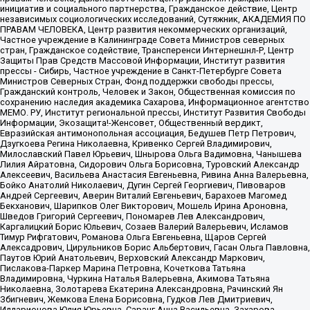
инициатив и социального партнерства, Гражданское действие, Центр
независимых социологических исследований, Сутяжник, АКАДЕМИЯ ПО
ПРАВАМ ЧЕЛОВЕКА, Центр развития некоммерческих организаций,
Частное учреждение в Калининграде Совета Министров северных
стран, Гражданское содействие, Трансперенси Интернешнл-Р, Центр
Защиты Прав Средств Массовой Информации, Институт развития
прессы - Сибирь, Частное учреждение в Санкт-Петербурге Совета
Министров Северных Стран, Фонд поддержки свободы прессы,
Гражданский контроль, Человек и Закон, Общественная комиссия по
сохранению наследия академика Сахарова, Информационное агентство
МЕМО. РУ, Институт региональной прессы, Институт Развития Свободы
Информации, Экозащита!-Женсовет, Общественный вердикт,
Евразийская антимонопольная ассоциация, Бедушев Петр Петрович,
Дзугкоева Регина Николаевна, Кривенко Сергей Владимирович,
Милославский Павел Юрьевич, Шнырова Ольга Вадимовна, Чанышева
Лилия Айратовна, Сидорович Ольга Борисовна, Туровский Александр
Алексеевич, Васильева Анастасия Евгеньевна, Ривина Анна Валерьевна,
Бойко Анатолий Николаевич, Дугин Сергей Георгиевич, Пивоваров
Андрей Сергеевич, Аверин Виталий Евгеньевич, Барахоев Магомед
Бекханович, Шарипков Олег Викторович, Мошель Ирина Ароновна,
Шведов Григорий Сергеевич, Пономарев Лев Александрович,
Каргалицкий Борис Юльевич, Созаев Валерий Валерьевич, Исламов
Тимур Рифгатович, Романова Ольга Евгеньевна, Щаров Сергей
Алексадрович, Цирульников Борис Альбертович, Гасан Ольга Павловна,
Паутов Юрий Анатольевич, Верховский Александр Маркович,
Пислакова-Паркер Марина Петровна, Кочеткова Татьяна
Владимировна, Чуркина Наталья Валерьевна, Акимова Татьяна
Николаевна, Золотарева Екатерина Александровна, Рачинский Ян
Збигневич, Жемкова Елена Борисовна, Гудков Лев Дмитриевич,
Илларионова Юлия Юрьевна, Саранг Анна Васильевна, Захарова