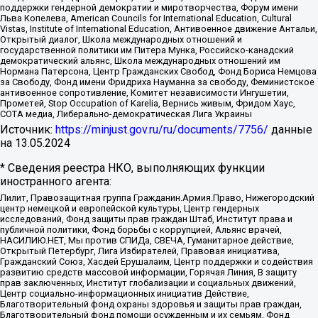
поддержки гендерной демократии и миротворчества, Форум имени
Льва Копелева, American Councils for International Education, Cultural
Vistas, Institute of International Education, Антивоенное движение Антальи,
Открытый диалог, Школа международных отношений и
государственной политики им Питера Мунка, Российско-канадский
демократический альянс, Школа международных отношений им
Нормана Патерсона, Центр Гражданских Свобод, Фонд Бориса Немцова
за Свободу, Фонд имени Фридриха Науманна за свободу, Феминистское
антивоенное сопротивление, Комитет независимости Ингушетии,
Прометей, Stop Occupation of Karelia, Вернись живым, Фридом Хаус,
СОТА медиа, Либерально-демократическая Лига Украины
Источник:
https://minjust.gov.ru/ru/documents/7756/
данные
на
13.05.2024
* Сведения реестра НКО, выполняющих функции
иностранного агента:
Лилит, Правозащитная группа Гражданин.Армия.Право, Нижегородский
центр немецкой и европейской культуры, Центр гендерных
исследований, Фонд защиты прав граждан Штаб, Институт права и
публичной политики, Фонд борьбы с коррупцией, Альянс врачей,
НАСИЛИЮ.НЕТ, Мы против СПИДа, СВЕЧА, Гуманитарное действие,
Открытый Петербург, Лига Избирателей, Правовая инициатива,
Гражданский Союз, Хасдей Ерушалаим, Центр поддержки и содействия
развитию средств массовой информации, Горячая Линия, В защиту
прав заключенных, Институт глобализации и социальных движений,
Центр социально-информационных инициатив Действие,
Благотворительный фонд охраны здоровья и защиты прав граждан,
Благотворительный фонд помощи осужденным и их семьям, Фонд