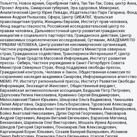
Тольятти, Новое время, Серебряная тайга, Так-Так-Так, Сова, центр Анна,
Проект Апрель, Самарская губерния, Эра здоровья, Мемориал,
Аналитический Центр Юрия Левады, Издательство Парк Гагарина, Фонд
имени Андрея Рылькова, Сфера, Центр СИБАЛЬТ, Уральская
правозащитная группа, Женщины Евразии, Институт прав человека,
Фонд защиты гласности, Российский исследовательский центр по
правам человека, Дальневосточный центр развития гражданских
инициатив и социального партнерства, Гражданское действие, Центр
независимых социологических исследований, Сутяжник, АКАДЕМИЯ ПО
ПРАВАМ ЧЕЛОВЕКА, Центр развития некоммерческих организаций,
Частное учреждение в Калининграде Совета Министров северных
стран, Гражданское содействие, Трансперенси Интернешнл-Р, Центр
Защиты Прав Средств Массовой Информации, Институт развития
прессы - Сибирь, Частное учреждение в Санкт-Петербурге Совета
Министров Северных Стран, Фонд поддержки свободы прессы,
Гражданский контроль, Человек и Закон, Общественная комиссия по
сохранению наследия академика Сахарова, Информационное агентство
МЕМО. РУ, Институт региональной прессы, Институт Развития Свободы
Информации, Экозащита!-Женсовет, Общественный вердикт,
Евразийская антимонопольная ассоциация, Бедушев Петр Петрович,
Дзугкоева Регина Николаевна, Кривенко Сергей Владимирович,
Милославский Павел Юрьевич, Шнырова Ольга Вадимовна, Чанышева
Лилия Айратовна, Сидорович Ольга Борисовна, Туровский Александр
Алексеевич, Васильева Анастасия Евгеньевна, Ривина Анна Валерьевна,
Бойко Анатолий Николаевич, Дугин Сергей Георгиевич, Пивоваров
Андрей Сергеевич, Аверин Виталий Евгеньевич, Барахоев Магомед
Бекханович, Шарипков Олег Викторович, Мошель Ирина Ароновна,
Шведов Григорий Сергеевич, Пономарев Лев Александрович,
Каргалицкий Борис Юльевич, Созаев Валерий Валерьевич, Исламов
Тимур Рифгатович, Романова Ольга Евгеньевна, Щаров Сергей