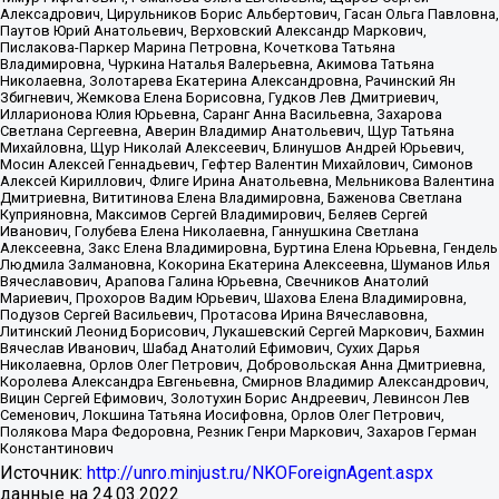
Алексадрович, Цирульников Борис Альбертович, Гасан Ольга Павловна,
Паутов Юрий Анатольевич, Верховский Александр Маркович,
Пислакова-Паркер Марина Петровна, Кочеткова Татьяна
Владимировна, Чуркина Наталья Валерьевна, Акимова Татьяна
Николаевна, Золотарева Екатерина Александровна, Рачинский Ян
Збигневич, Жемкова Елена Борисовна, Гудков Лев Дмитриевич,
Илларионова Юлия Юрьевна, Саранг Анна Васильевна, Захарова
Светлана Сергеевна, Аверин Владимир Анатольевич, Щур Татьяна
Михайловна, Щур Николай Алексеевич, Блинушов Андрей Юрьевич,
Мосин Алексей Геннадьевич, Гефтер Валентин Михайлович, Симонов
Алексей Кириллович, Флиге Ирина Анатольевна, Мельникова Валентина
Дмитриевна, Вититинова Елена Владимировна, Баженова Светлана
Куприяновна, Максимов Сергей Владимирович, Беляев Сергей
Иванович, Голубева Елена Николаевна, Ганнушкина Светлана
Алексеевна, Закс Елена Владимировна, Буртина Елена Юрьевна, Гендель
Людмила Залмановна, Кокорина Екатерина Алексеевна, Шуманов Илья
Вячеславович, Арапова Галина Юрьевна, Свечников Анатолий
Мариевич, Прохоров Вадим Юрьевич, Шахова Елена Владимировна,
Подузов Сергей Васильевич, Протасова Ирина Вячеславовна,
Литинский Леонид Борисович, Лукашевский Сергей Маркович, Бахмин
Вячеслав Иванович, Шабад Анатолий Ефимович, Сухих Дарья
Николаевна, Орлов Олег Петрович, Добровольская Анна Дмитриевна,
Королева Александра Евгеньевна, Смирнов Владимир Александрович,
Вицин Сергей Ефимович, Золотухин Борис Андреевич, Левинсон Лев
Семенович, Локшина Татьяна Иосифовна, Орлов Олег Петрович,
Полякова Мара Федоровна, Резник Генри Маркович, Захаров Герман
Константинович
Источник:
http://unro.minjust.ru/NKOForeignAgent.aspx
данные на
24.03.2022