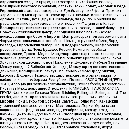
окружающей среды и природных ресурсов, Свободная Россия,
Всемирный конгресс украинцев, Атлантический совет, Человек в беде,
Европейский фонд за демократию, Джеймстаунский фонд, Прожект
Хармони, Родники дракона, Врачи против насильственного извлечения
органов, Фалунь Дафа, Друзья Фалуньгун, Фалуньгун, Коалиция по
расследованию преследования в отношении Фалуньгун в Китае,
Всемирная организация по расследованию преследований Фалуньгун,
Пражский гражданский центр, Ассоциация школ политических
исследований при Совете Европы, Центр либеральной современности,
Форум русскоязычных европейцев, Немецко-русский обмен, Бард
колледж, Европейский выбор, Фонд Ходорковского, Оксфордский
российский фонд, Фонд Будущее России, Компания свободы
информации, Проект Медиа, Международное партнерство за права
человека, Духовное Управление Евангельских Христиан Украинской
Христианской Церкви, Новое Поколение, Духовное Учебное Заведение
Международный Библейский Колледж, Международное христианское
движение, Всемирный Институт Саентологических Предприятий,
Церковь Духовной Технологии, Европейская сеть организаций по
наблюдению за выборами, Республика Польша, СВОБОДНЫЙ ИДЕЛЬ-
УРАЛ, Ассоциация развития журналистики, IStories fonds, Королевский
Институт Международных Отношений, КРИМСЬКА ПРАВОЗАХИСНА
ГРУПА, Фонд имени Генриха Бёлля, Stichting Bellingcat, Bellingcat Ltd, The
Insider, Институт правовой инициативы Центральной и Восточной
Европы, Фонд Открытой Эстонии, Calvert 22 Foundation, Канадский
украинский конгресс, Институт Макдональда-Лорье, Украинская
национальная федерация Канады, Декабристы, Международный
научный центр им Вудро Вильсона, Свободная пресса, Возрождение,
Всеукраинский духовный центр , Риддл, Русский антивоенный комитет в
Швеции, Проект Медуза, Фонд Андрея Сахарова, Форум свободной
России, Лига Свободных Наций, Transparеncy International, Форум