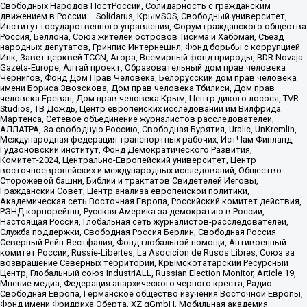
Свободных Народов ПостРоссии, Солидарность с гражданским
движением в России – Solidarus, КрымSOS, Свободный университет,
Институт государственного управления, Форум гражданского общества
Россия, Беллона, Союз жителей островов Тисима и Хабомаи, Съезд
народных депутатов, Гринпис Интернешнл, Фонд борьбы с коррупцией
Инк, Завет церквей TCCN, Агора, Всемирный фонд природы, BDR Novaja
Gazeta-Europe, Алтай проект, Образовательный дом прав человека
Чернигов, Фонд Дом Прав Человека, Белорусский дом прав человека
имени Бориса Звозскова, Дом прав человека Тбилиси, Дом прав
человека Ереван, Дом прав человека Крым, Центр дикого лосося, TVR
Studios, ТВ Дождь, Центр европейских исследований им Вилфрида
Мартенса, Сетевое объединение журналистов расследователей,
АЛЛАТРА, За свободную Россию, Свободная Бурятия, Uralic, UnKremlin,
Международная федерация транспортных рабочих, ИстЧам Финланд,
Гудзоновский институт, Фонд Демократического Развития,
Комитет-2024, Центрально-Европейский университет, Центр
восточноевропейских и международных исследований, Общество
Сторожевой башни, Библии и трактатов Свидетелей Иеговы,
Гражданский Совет, Центр анализа европейской политики,
Академическая сеть Восточная Европа, Российский комитет действия,
РЭНД корпорейшн, Русская Америка за демократию в России,
Настоящая Россия, Глобальная сеть журналистов-расследователей,
Служба поддержки, Свободная Россия Берлин, Свободная Россия
Северный Рейн-Вестфалия, Фонд глобальной помощи, Антивоенный
комитет России, Russie-Libertes, La Asocicion de Rusos Libres, Союз за
возвращение Северных территорий, Крымскотатарский Ресурсный
Центр, Глобальный союз IndustriALL, Russian Election Monitor, Article 19,
Мнение медиа, Федерация анархического черного креста, Радио
Свободная Европа, Германское общество изучения Восточной Европы,
Фонд имени Фридриха Эберта, XZ gGmbH, Мобильная академия