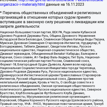
organizacii-i-materialy.html
данные на
16.11.2023
* Перечень общественных объединений и религиозных
организаций в отношении которых судом принято
вступившее в законную силу решение о ликвидации или
запрете деятельности:
Национал-большевистская партия, ВЕК РА, Рада земли Кубанской
Духовно Родовой Державы Русь, Община Духовного Управления
Асгардской Веси Беловодья, Славянская Община Капища Веды Перуна,
Мужская Духовная Семинария Староверов-Инглингов, Нурджулар, К
Богодержавию, Таблиги Джамаат, Свидетели Иеговы, Русское
национальное единство, Национал-социалистическое общество,
Джамаат мувахидов, Объединенный Вилайат Кабарды, Балкарии и
Карачая, Союз славян, Ат-Такфир Валь-Хиджра, Пит Буль, Национал-
социалистическая рабочая партия России, Славянский союз,
Формат-18, Благородный Орден Дьявола, Армия воли народа,
Национальная Социалистическая Инициатива города Череповца,
Духовно-Родовая Держава Русь, Русское национальное единство,
Древнерусской Инглистической церкви Православных Староверов-
Инглингов, Русский общенациональный союз, Движение против
нелегальной иммиграции, Кровь и Честь, О свободе совести и о
религиозных объединениях, Омская организация общественного
политического движения Русское национальное единство, Северное
Братство, Клуб Болельщиков Футбольного Клуба Динамо,
Файзрахманисты, Мусульманская религиозная организация п.
Боровский, Община Коренного Русского народа Щелковского района,
Правый сектор, УНА - УНСО, Украинская повстанческая армия, Тризуб