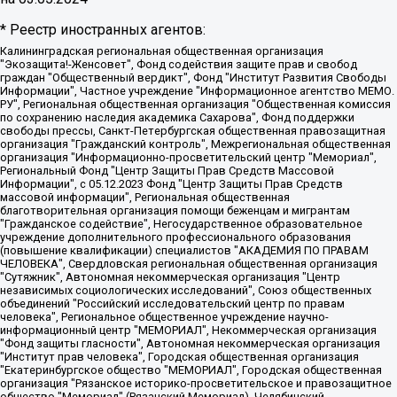
* Реестр иностранных агентов:
Калининградская региональная общественная организация "Экозащита!-Женсовет", Фонд содействия защите прав и свобод граждан "Общественный вердикт", Фонд "Институт Развития Свободы Информации", Частное учреждение "Информационное агентство МЕМО. РУ", Региональная общественная организация "Общественная комиссия по сохранению наследия академика Сахарова", Фонд поддержки свободы прессы, Санкт-Петербургская общественная правозащитная организация "Гражданский контроль", Межрегиональная общественная организация "Информационно-просветительский центр "Мемориал", Региональный Фонд "Центр Защиты Прав Средств Массовой Информации", с 05.12.2023 Фонд "Центр Защиты Прав Средств массовой информации", Региональная общественная благотворительная организация помощи беженцам и мигрантам "Гражданское содействие", Негосударственное образовательное учреждение дополнительного профессионального образования (повышение квалификации) специалистов "АКАДЕМИЯ ПО ПРАВАМ ЧЕЛОВЕКА", Свердловская региональная общественная организация "Сутяжник", Автономная некоммерческая организация "Центр независимых социологических исследований", Союз общественных объединений "Российский исследовательский центр по правам человека", Региональное общественное учреждение научно-информационный центр "МЕМОРИАЛ", Некоммерческая организация "Фонд защиты гласности", Автономная некоммерческая организация "Институт прав человека", Городская общественная организация "Екатеринбургское общество "МЕМОРИАЛ", Городская общественная организация "Рязанское историко-просветительское и правозащитное общество "Мемориал" (Рязанский Мемориал), Челябинский региональный орган общественной самодеятельности – женское общественное объединение "Женщины Евразии", Челябинский региональный орган общественной самодеятельности "Уральская правозащитная группа", Фонд содействия защите здоровья и социальной справедливости имени Андрея Рылькова, Автономная Некоммерческая Организация "Аналитический Центр Юрия Левады", Автономная некоммерческая организация социальной поддержки населения "Проект Апрель", Региональная общественная организация помощи женщинам и детям, находящимся в кризисной ситуации "Информационно-методический центр "Анна", Фонд содействия развитию массовых коммуникаций и правовому просвещению "Так-так-Так", Фонд содействия устойчивому развитию "Серебряная тайга", Свердловский региональный общественный фонд социальных проектов "Новое время", "Idel.Реалии", Кавказ.Реалии, Крым.Реалии, Телеканал Настоящее Время, Татаро-башкирская служба Радио Свобода (Azatliq Radiosi), Радио Свободная Европа/Радио Свобода (PCE/PC), "Сибирь.Реалии", "Фактограф", Благотворительный фонд помощи осужденным и их семьям, Автономная некоммерческая организация "Институт глобализации и социальных движений", Фонд "В защиту прав заключенных", Частное учреждение "Центр поддержки и содействия развитию средств массовой информации", Пензенский региональный общественный благотворительный фонд "Гражданский союз", "Север.Реалии", Некоммерческая организация Фонд "Правовая инициатива", Общество с ограниченной ответственностью "Радио Свободная Европа/Радио Свобода", Чешское информационное агентство "MEDIUM-ORIENT", Красноярская региональная общественная организация "Мы против СПИДа", Камалягин Денис Николаевич, Маркелов Сергей Евгеньевич, Пономарев Лев Александрович, Савицкая Людмила Алексеевна, Автономная некоммерческая организация "Центр по работе с проблемой насилия "НАСИЛИЮ.НЕТ", Межрегиональный профессиональный союз работников здравоохранения "Альянс врачей", Юридическое лицо, зарегистрированное в Латвийской Республике, SIA "Medusa Project" (регистрационный номер 40103797863, дата регистрации 10.06.2014), Некоммерческая организация "Фонд по борьбе с коррупцией", Автономная некоммерческая организация "Институт права и публичной политики", Баданин Роман Сергеевич, Гликин Максим Александрович, Железнова Мария Михайловна, Лукьянова Юлия Сергеевна, Маетная Елизавета Витальевна, Маняхин Петр Борисович, Чуракова Ольга Владимировна, Ярош Юлия Петровна, Юридическое лицо "The Insider SIA", зарегистрированное в Риге, Латвийская Республика (дата регистрации 26.06.2015), являющееся администратором доменного имени интернет-издания "The Insider SIA", https://theins.ru, Постернак Алексей Евгеньевич, Рубин Михаил Аркадьевич, Анин Роман Александрович, Юридическое лицо Istories fonds, зарегистрированное в Латвийской Республике (регистрационный номер 50008295751, дата регистрации 24.02.2020), Великовский Дмитрий Александрович, Долинина Ирина Николаевна, Мароховская Алеся Алексеевна, Шлейнов Роман Юрьевич, Шмагун Олеся Валентиновна, Общество с ограниченной ответственностью "Альтаир 2021", Общество с ограниченной ответственностью "Вега 2021", Общество с ограниченной ответственностью "Главный редактор 2021", Общество с ограниченной ответственностью "Ромашки монолит", Важенков Артем Валерьевич, Ивановская областная общественная организация "Центр гендерных исследований", Гурман Юрий Альбертович, Медиапроект "ОВД-Инфо", Егоров Владимир Владимирович, Жилинский Владимир Александрович, Общество с ограниченной ответственностью "ЗП", Иванова София Юрьевна, Карезина Инна Павловна, Кильтау Екатерина Викторовна, Петров Алексей Викторович, Пискунов Сергей Евгеньевич, Смирнов Сергей Сергеевич, Тихонов Михаил Сергеевич, Общество с ограниченной ответственностью "ЖУРНАЛИСТ-ИНОСТРАННЫЙ АГЕНТ", Арапова Галина Юрьевна, Вольтская Татьяна Анатольевна, Американская компания "Mason G.E.S. Anonymous Foundation" (США), являющаяся владельцем интернет-издания https://mnews.world/, Компания "Stichting Bellingcat", зарегистрированная в Нидерландах (дата регистрации 11.07.2018), Захаров Андрей Вячеславович, Клепиковская Екатерина Дмитриевна, Общество с ограниченной ответственностью "МЕМО", Перл Роман Александрович, Симонов Евгений Алексеевич, Соловьева Елена Анатольевна, Сотников Даниил Владимирович, Сурначева Елизавета Дмитриевна, Автономная некоммерческая организация по защите прав человека и информированию населения "Якутия – Наше Мнение", Общество с ограниченной ответственностью "Москоу диджитал медиа", с 26.01.2023 Общество с ограниченной ответственностью "Чайка Белые сады", Ветошкина Валерия Валерьевна, Заговора Максим Александрович, Межрегиональное общественное движение "Российская ЛГБТ - сеть", Оленичев Максим Владимирович, Павлов Иван Юрьевич, Скворцова Елена Сергеевна, Общество с ограниченной ответственностью "Как бы инагент", Кочетков Игорь Викторович, Общество с ограниченной ответственностью "Честные выборы", Еланчик Олег Александрович, Общество с ограниченной ответственностью "Нобелевский призыв", Гималова Регина Эмилевна, Григорьев Андрей Валерьевич, Григорьева Алина Александровна, Ассоциация по содействию защите прав призывников, альтернативнослужащих и военнослужащих "Правозащитная группа "Гражданин.Армия.Право", Хисамова Регина Фаритовна, Автономная некоммерческая организация по реализации социально-правовых программ "Лилит", Дальневосточное общественное движение "Маяк", Санкт-Петербургская ЛГБТ-инициативная группа "Выход", Инициативная группа ЛГБТ+ "Реверс", Алексеев Андрей Викторович, Бекбулатова Таисия Львовна, Беляев Иван Михайлович, Владыкина Елена Сергеевна, Гельман Марат Александрович, Никульшина Вероника Юрьевна, Толоконникова Надежда Андреевна, Шендерович Виктор Анатольевич, Общество с ограниченной ответственностью "Данное сообщение", Общество с ограниченной ответственностью Издательский дом "Новая глава", Айнбиндер Александра Александровна, Московский комьюнити-центр для ЛГБТ+инициатив, Благотворительный фонд развития филантропии, Deutsche Welle (Германия, Kurt-Schumacher-Strasse 3, 53113 Bonn), Борзунова Мария Михайловна, Воробьев Виктор Викторович, Голубева Анна Львовна, Константинова Алла Михайловна, Малкова Ирина Владимировна, Мурадов Мурад Абдулгалимович, Осетинская Елизавета Николаевна, Понасенков Евгений Николаевич, Ганапольский Матвей Юрьевич, Киселев Евгений Алексеевич, Борухович Ирина Григорьевна, Дремин Иван Тимофеевич, Дубровский Дмитрий Викторович, Красноярская региональная общественная организация поддержки и развития альтернативных образовательных технологий и межкультурных коммуникаций "ИНТЕРРА", Маяковская Екатерина Алексеевна, Фейгин Марк Захарович, Филимонов Андрей Викторович, Дзугкоева Регина Николаевна, Доброхотов Роман Александрович, Дудь Юрий Александрович, Елкин Сергей Владимирович, Кругликов Кирилл Игоревич, Сабунаева Мария Леонидовна, Семенов Алексей Владимирович, Шаинян Карен Багратович, Шульман Екатерина Михайловна, Асафьев Артур Валерьевич, Вахштайн Виктор Семенович, Венедиктов Алексей Алексеевич, Лушникова Екатерина Евгеньевна, Волков Леонид Михайлович, Невзоров Александр Глебович, Пархоменко Сергей Борисович, Сироткин Ярослав Николаевич, Кара-Мурза Владимир Владимирович, Баранова Наталья Владимировна, Гозман Леонид Яковлевич, Кагарлицкий Борис Юльевич, Климарев Михаил Валерьевич, Милов Владимир Станиславович, Автономная некоммерческая организация Краснодарский центр современного искусства "Типография", Моргенштерн Алишер Тагирович, Соболь Любовь Эдуардовна, Общество с ограниченной ответственностью "ЛИЗА НОРМ", Каспаров Гарри Кимович, Ходорковский Михаил Борисович, Общество с ограниченной ответственностью "Апрельские тезисы", Данилович Ирина Брониславовна, Кашин Олег Владимирович, Петров Николай Владимирович, Пивоваров Алексей Владимирович, Соколов Михаил Владимирович, Цветкова Юлия Владимировна, Чичваркин Евгений Александрович, Комитет против пыток/Команда против пыток, Общество с ограниченной ответственностью "Первый научный", Общество с ограниченной ответственностью "Вертолет и ко", Белоцерковская Вероника Борисовна, Кац Максим Евгеньевич, Лазарева Татьяна Юрьевна, Шаведдинов Руслан Табризович, Яшин Илья Валерьевич, Общество с ограниченной ответственностью "Иноагент ААВ", Алешковский Дмитрий Петрович, Альбац Евгения Марковна, Быков Дмитрий Львович, Галямина Юлия Евгеньевна, Лойко Сергей Леонидович, Мартынов Кирилл Константинович, Медведев Сергей Александрович, Крашенинников Федор Геннадиевич, Гордеева Катерина Вл