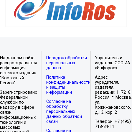
На данном сайте
Порядок обработки
Учредитель и
распространяется
персональных
издатель ООО ИА
информация
данных
«Инфорос».
сетевого издания
Политика
Адрес
"Восточный
конфиденциальности
учредителя,
Регион".
и защиты
издателя,
Зарегистрировано
информации
редакции: 117218,
Федеральной
Россия, г. Москва,
Согласие на
службой по
ул.
обработку
надзору в сфере
Кржижановского,
персональных
связи,
д.13, кор. 2
данных обратной
информационных
связи
Телефон: +7 (495)
технологий и
718-84-11
массовых
Согласие на