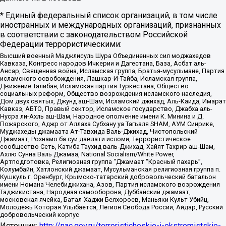
* Единый федеральный список организаций, в том числе
иностранных и международных организаций, признанных
в соответствии с законодательством Российской
Федерации террористическими:
Высший военный Маджлисуль Шура Объединенных сил моджахедов
Кавказа, Конгресс народов Ичкерии и Дагестана, База, Асбат аль-
Ансар, Священная война, Исламская группа, Братья-мусульмане, Партия
исламского освобождения, Лашкар-И-Тайба, Исламская группа,
Движение Талибан, Исламская партия Туркестана, Общество
социальных реформ, Общество возрождения исламского наследия,
Дом двух святых, Джунд аш-Шам, Исламский джихад, Аль-Каида, Имарат
Кавказ, АБТО, Правый сектор, Исламское государство, Джабха аль-
Нусра ли-Ахль аш-Шам, Народное ополчение имени К. Минина и Д.
Пожарского, Аджр от Аллаха Субхану уа Тагьаля SHAM, АУМ Синрике,
Муджахеды джамаата Ат-Тавхида Валь-Джихад, Чистопольский
Джамаат, Рохнамо ба суи давлати исломи, Террористическое
сообщество Сеть, Катиба Таухид валь-Джихад, Хайят Тахрир аш-Шам,
Ахлю Сунна Валь Джамаа, National Socialism/White Power,
Артподготовка, Религиозная группа “Джамаат “Красный пахарь”,
Колумбайн, Хатлонский джамаат, Мусульманская религиозная группа п.
Кушкуль г. Оренбург, Крымско-татарский добровольческий батальон
имени Номана Челебиджихана, Азов, Партия исламского возрождения
Таджикистана, Народная самооборона, Дуббайский джамаат,
московская ячейка, Батал-Хаджи Белхороев, Маньяки Культ Убийц,
Молодёжь Которая Улыбается, Легион Свобода России, Айдар, Русский
добровольческий корпус
Источник:
http://nac.gov.ru/terroristicheskie-i-ekstremistskie-