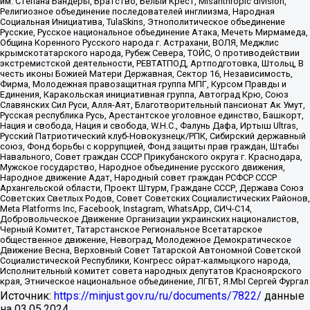
им. Степана Бандеры, Братство, Белый Крест, Misanthropic division,
Религиозное объединение последователей инглиизма, Народная
Социальная Инициатива, TulaSkins, Этнополитическое объединение
Русские, Русское национальное объединение Атака, Мечеть Мирмамеда,
Община Коренного Русского народа г. Астрахани, ВОЛЯ, Меджлис
крымскотатарского народа, Рубеж Севера, ТОЙС, О противодействии
экстремистской деятельности, РЕВТАТПОД, Артподготовка, Штольц, В
честь иконы Божией Матери Державная, Сектор 16, Независимость,
Фирма, Молодежная правозащитная группа МПГ, Курсом Правды и
Единения, Каракольская инициативная группа, Автоград Крю, Союз
Славянских Сил Руси, Алля-Аят, Благотворительный пансионат Ак Умут,
Русская республика Русь, Арестантское уголовное единство, Башкорт,
Нация и свобода, Нация и свобода, W.H.С., Фалунь Дафа, Иртыш Ultras,
Русский Патриотический клуб-Новокузнецк/РПК, Сибирский державный
союз, Фонд борьбы с коррупцией, Фонд защиты прав граждан, Штабы
Навального, Совет граждан СССР Прикубанского округа г. Краснодара,
Мужское государство, Народное объединение русского движения,
Народное движение Адат, Народный совет граждан РСФСР СССР
Архангельской области, Проект Штурм, Граждане СССР, Держава Союз
Советских Светлых Родов, Совет Советских Социалистических Районов,
Meta Platforms Inc, Facebook, Instagram, WhatsApp, СИЧ-С14,
Добровольческое Движение Организации украинских националистов,
Черный Комитет, Татарстанское Региональное Всетатарское
общественное движение, Невоград, Молодежное Демократическое
Движение Весна, Верховный Совет Татарской Автономной Советской
Социалистической Республики, Конгресс ойрат-калмыцкого народа,
Исполнительный комитет совета народных депутатов Красноярского
края, Этническое национальное объединение, ЛГБТ, Я.МЫ Сергей Фургал
Источник:
https://minjust.gov.ru/ru/documents/7822/
данные
на
03.05.2024