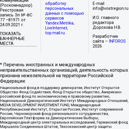
коммуникаций
обработку
E-mail:
(Роскомнадзор).
персональных
info@vostregion.ru
Реестровая
данных с помощью
запись Эл № ФС
И.О. главного
сервисов
77 –81971 от
редактора
Yandex.Metrika,
24.09.2021 г.
Дорохова Н.В.
LiveInternet,
top.mail.ru
ПОКАЗАТЬ
Разработчик
БАННЕРНЫЕ
сайта –
INFOROS
МЕСТА
2026
* Перечень иностранных и международных
неправительственных организаций, деятельность которых
признана нежелательной на территории Российской
Федерации:
Национальный фонд в поддержку демократии, Институт Открытое
Общество Фонд Содействия, Фонд Открытое общество, Американо-
российский фонд по экономическому и правовому развитию,
Национальный Демократический Институт Международных Отношений,
MEDIA DEVELOPMENT INVESTMENT FUND, Международный
Республиканский Институт, Открытая Россия, Институт современной
России, Черноморский фонд регионального сотрудничества,
Европейская Платформа за Демократические Выборы,
Международный центр электоральных исследований, Германский фонд
Маршалла Соединенных Штатов, Тихоокеанский центр защиты