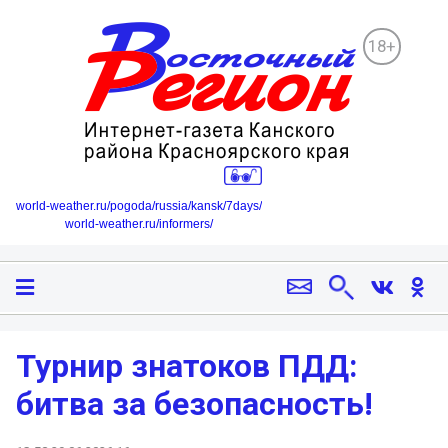
18+
world-weather.ru/pogoda/russia/kansk/7days/
world-weather.ru/informers/
Турнир знатоков ПДД:
битва за безопасность!