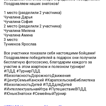
Поздравляем наших знатоков!
1 место (разделили 2 участника):
Чучалина Дарья
Чучалина София
2 место (разделили 2 участника):
Чучалина Милена
Чучалина Амина
3 место:
Туниеков Ярослав
Все участники показали себя настоящими бойцами!
Поздравляем победителей в подарок они получили
бесплатную фотоссесию, благодарим каждого за
участие в этом азартном и полезном турнире!
#ПДД #ТурнирПДД
#БезопасностьДорожногоДвижения
#ЦентрСемьиКанский #КарапсельскаяБиблиотека
#БезопасностьДетей #ПДДдляДетей
#ИнтеллектуальнаяИгра #ПутешествиеВПДД
#ЮныеЗнатоки #СемейныйТурнир