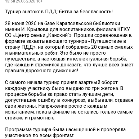
13:58
29.06.2026 16+
Турнир знатоков ПДД: битва за безопасность!
28 июня 2026 на базе Карапсельской библиотеки
имени И. Крылова для воспитанников филиала КГКУ
СО «Центр семьи „Канский“». Прошли соревнования в
формате захватывающего турнира «Путешествие в
страну ПДД», на который собрались 20 самых смелых
и внимательных ребят. Это было не просто
путешествие, а настоящая интеллектуальная борьба,
где каждый стремился доказать, что лучше всех знает
правила дорожного движения!
С самого начала турнир принял азартный оборот:
каждому участнику было выдано по три жетона. В
процессе борьбы за право стать лучшим дети,
допустившие ошибку в конкурсах, выбывали, отдавая
свои жетоны. Напряжение росло с каждым
испытанием, пока в финале не остались только самые
стойкие и грамотные.
Программа турнира была насыщенной и проверяла
участников по всем фронтам: