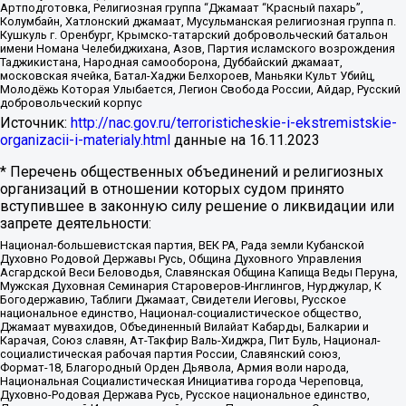
Артподготовка, Религиозная группа “Джамаат “Красный пахарь”,
Колумбайн, Хатлонский джамаат, Мусульманская религиозная группа п.
Кушкуль г. Оренбург, Крымско-татарский добровольческий батальон
имени Номана Челебиджихана, Азов, Партия исламского возрождения
Таджикистана, Народная самооборона, Дуббайский джамаат,
московская ячейка, Батал-Хаджи Белхороев, Маньяки Культ Убийц,
Молодёжь Которая Улыбается, Легион Свобода России, Айдар, Русский
добровольческий корпус
Источник:
http://nac.gov.ru/terroristicheskie-i-ekstremistskie-
organizacii-i-materialy.html
данные на
16.11.2023
* Перечень общественных объединений и религиозных
организаций в отношении которых судом принято
вступившее в законную силу решение о ликвидации или
запрете деятельности:
Национал-большевистская партия, ВЕК РА, Рада земли Кубанской
Духовно Родовой Державы Русь, Община Духовного Управления
Асгардской Веси Беловодья, Славянская Община Капища Веды Перуна,
Мужская Духовная Семинария Староверов-Инглингов, Нурджулар, К
Богодержавию, Таблиги Джамаат, Свидетели Иеговы, Русское
национальное единство, Национал-социалистическое общество,
Джамаат мувахидов, Объединенный Вилайат Кабарды, Балкарии и
Карачая, Союз славян, Ат-Такфир Валь-Хиджра, Пит Буль, Национал-
социалистическая рабочая партия России, Славянский союз,
Формат-18, Благородный Орден Дьявола, Армия воли народа,
Национальная Социалистическая Инициатива города Череповца,
Духовно-Родовая Держава Русь, Русское национальное единство,