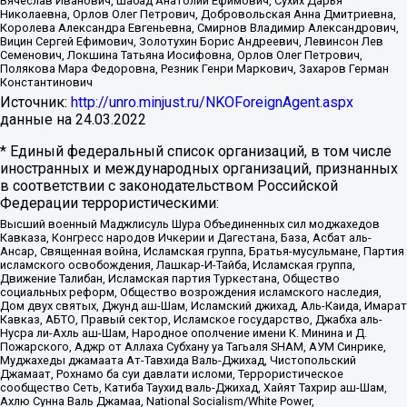
Вячеслав Иванович, Шабад Анатолий Ефимович, Сухих Дарья
Николаевна, Орлов Олег Петрович, Добровольская Анна Дмитриевна,
Королева Александра Евгеньевна, Смирнов Владимир Александрович,
Вицин Сергей Ефимович, Золотухин Борис Андреевич, Левинсон Лев
Семенович, Локшина Татьяна Иосифовна, Орлов Олег Петрович,
Полякова Мара Федоровна, Резник Генри Маркович, Захаров Герман
Константинович
Источник:
http://unro.minjust.ru/NKOForeignAgent.aspx
данные на
24.03.2022
* Единый федеральный список организаций, в том числе
иностранных и международных организаций, признанных
в соответствии с законодательством Российской
Федерации террористическими:
Высший военный Маджлисуль Шура Объединенных сил моджахедов
Кавказа, Конгресс народов Ичкерии и Дагестана, База, Асбат аль-
Ансар, Священная война, Исламская группа, Братья-мусульмане, Партия
исламского освобождения, Лашкар-И-Тайба, Исламская группа,
Движение Талибан, Исламская партия Туркестана, Общество
социальных реформ, Общество возрождения исламского наследия,
Дом двух святых, Джунд аш-Шам, Исламский джихад, Аль-Каида, Имарат
Кавказ, АБТО, Правый сектор, Исламское государство, Джабха аль-
Нусра ли-Ахль аш-Шам, Народное ополчение имени К. Минина и Д.
Пожарского, Аджр от Аллаха Субхану уа Тагьаля SHAM, АУМ Синрике,
Муджахеды джамаата Ат-Тавхида Валь-Джихад, Чистопольский
Джамаат, Рохнамо ба суи давлати исломи, Террористическое
сообщество Сеть, Катиба Таухид валь-Джихад, Хайят Тахрир аш-Шам,
Ахлю Сунна Валь Джамаа, National Socialism/White Power,