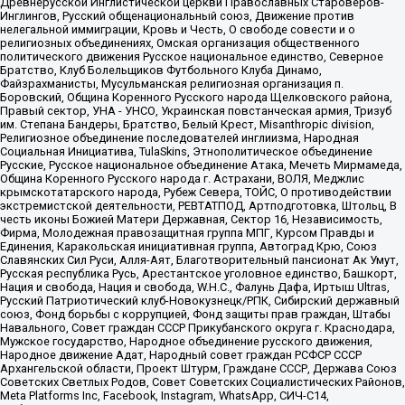
Древнерусской Инглистической церкви Православных Староверов-
Инглингов, Русский общенациональный союз, Движение против
нелегальной иммиграции, Кровь и Честь, О свободе совести и о
религиозных объединениях, Омская организация общественного
политического движения Русское национальное единство, Северное
Братство, Клуб Болельщиков Футбольного Клуба Динамо,
Файзрахманисты, Мусульманская религиозная организация п.
Боровский, Община Коренного Русского народа Щелковского района,
Правый сектор, УНА - УНСО, Украинская повстанческая армия, Тризуб
им. Степана Бандеры, Братство, Белый Крест, Misanthropic division,
Религиозное объединение последователей инглиизма, Народная
Социальная Инициатива, TulaSkins, Этнополитическое объединение
Русские, Русское национальное объединение Атака, Мечеть Мирмамеда,
Община Коренного Русского народа г. Астрахани, ВОЛЯ, Меджлис
крымскотатарского народа, Рубеж Севера, ТОЙС, О противодействии
экстремистской деятельности, РЕВТАТПОД, Артподготовка, Штольц, В
честь иконы Божией Матери Державная, Сектор 16, Независимость,
Фирма, Молодежная правозащитная группа МПГ, Курсом Правды и
Единения, Каракольская инициативная группа, Автоград Крю, Союз
Славянских Сил Руси, Алля-Аят, Благотворительный пансионат Ак Умут,
Русская республика Русь, Арестантское уголовное единство, Башкорт,
Нация и свобода, Нация и свобода, W.H.С., Фалунь Дафа, Иртыш Ultras,
Русский Патриотический клуб-Новокузнецк/РПК, Сибирский державный
союз, Фонд борьбы с коррупцией, Фонд защиты прав граждан, Штабы
Навального, Совет граждан СССР Прикубанского округа г. Краснодара,
Мужское государство, Народное объединение русского движения,
Народное движение Адат, Народный совет граждан РСФСР СССР
Архангельской области, Проект Штурм, Граждане СССР, Держава Союз
Советских Светлых Родов, Совет Советских Социалистических Районов,
Meta Platforms Inc, Facebook, Instagram, WhatsApp, СИЧ-С14,