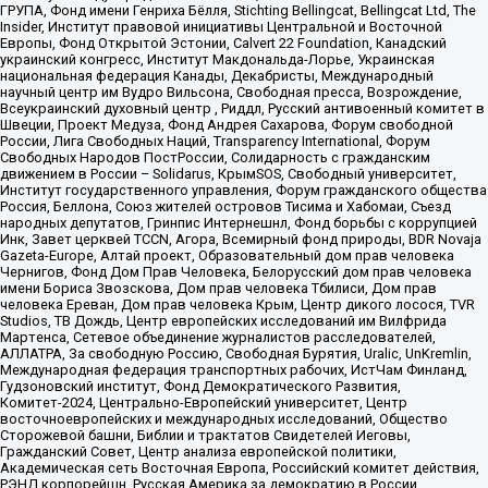
ГРУПА, Фонд имени Генриха Бёлля, Stichting Bellingcat, Bellingcat Ltd, The
Insider, Институт правовой инициативы Центральной и Восточной
Европы, Фонд Открытой Эстонии, Calvert 22 Foundation, Канадский
украинский конгресс, Институт Макдональда-Лорье, Украинская
национальная федерация Канады, Декабристы, Международный
научный центр им Вудро Вильсона, Свободная пресса, Возрождение,
Всеукраинский духовный центр , Риддл, Русский антивоенный комитет в
Швеции, Проект Медуза, Фонд Андрея Сахарова, Форум свободной
России, Лига Свободных Наций, Transparеncy International, Форум
Свободных Народов ПостРоссии, Солидарность с гражданским
движением в России – Solidarus, КрымSOS, Свободный университет,
Институт государственного управления, Форум гражданского общества
Россия, Беллона, Союз жителей островов Тисима и Хабомаи, Съезд
народных депутатов, Гринпис Интернешнл, Фонд борьбы с коррупцией
Инк, Завет церквей TCCN, Агора, Всемирный фонд природы, BDR Novaja
Gazeta-Europe, Алтай проект, Образовательный дом прав человека
Чернигов, Фонд Дом Прав Человека, Белорусский дом прав человека
имени Бориса Звозскова, Дом прав человека Тбилиси, Дом прав
человека Ереван, Дом прав человека Крым, Центр дикого лосося, TVR
Studios, ТВ Дождь, Центр европейских исследований им Вилфрида
Мартенса, Сетевое объединение журналистов расследователей,
АЛЛАТРА, За свободную Россию, Свободная Бурятия, Uralic, UnKremlin,
Международная федерация транспортных рабочих, ИстЧам Финланд,
Гудзоновский институт, Фонд Демократического Развития,
Комитет-2024, Центрально-Европейский университет, Центр
восточноевропейских и международных исследований, Общество
Сторожевой башни, Библии и трактатов Свидетелей Иеговы,
Гражданский Совет, Центр анализа европейской политики,
Академическая сеть Восточная Европа, Российский комитет действия,
РЭНД корпорейшн, Русская Америка за демократию в России,