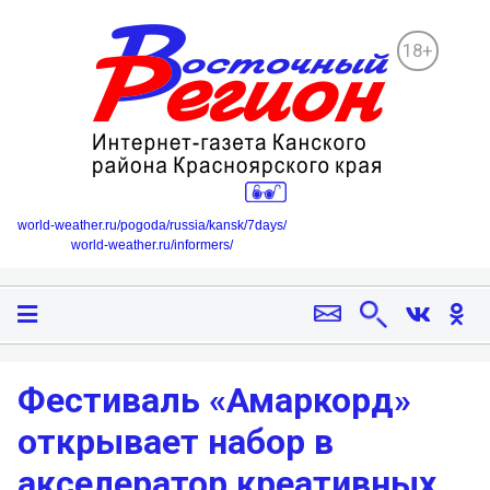
18+
world-weather.ru/pogoda/russia/kansk/7days/
world-weather.ru/informers/
Фестиваль «Амаркорд»
открывает набор в
акселератор креативных