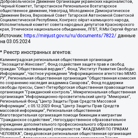
Добровольческое Движение Организации украинских националистов,
Черный Комитет, Татарстанское Региональное Всетатарское
общественное движение, Невоград, Молодежное Демократическое
Движение Весна, Верховный Совет Татарской Автономной Советской
Социалистической Республики, Конгресс ойрат-калмыцкого народа,
Исполнительный комитет совета народных депутатов Красноярского
края, Этническое национальное объединение, ЛГБТ, Я.МЫ Сергей Фургал
Источник:
https://minjust.gov.ru/ru/documents/7822/
данные
на
03.05.2024
* Реестр иностранных агентов:
Калининградская региональная общественная организация "Экозащита!-Женсовет", Фонд содействия защите прав и свобод граждан "Общественный вердикт", Фонд "Институт Развития Свободы Информации", Частное учреждение "Информационное агентство МЕМО. РУ", Региональная общественная организация "Общественная комиссия по сохранению наследия академика Сахарова", Фонд поддержки свободы прессы, Санкт-Петербургская общественная правозащитная организация "Гражданский контроль", Межрегиональная общественная организация "Информационно-просветительский центр "Мемориал", Региональный Фонд "Центр Защиты Прав Средств Массовой Информации", с 05.12.2023 Фонд "Центр Защиты Прав Средств массовой информации", Региональная общественная благотворительная организация помощи беженцам и мигрантам "Гражданское содействие", Негосударственное образовательное учреждение дополнительного профессионального образования (повышение квалификации) специалистов "АКАДЕМИЯ ПО ПРАВАМ ЧЕЛОВЕКА", Свердловская региональная общественная организация "Сутяжник", Автономная некоммерческая организация "Центр независимых социологических исследований", Союз общественных объединений "Российский исследовательский центр по правам человека", Региональное общественное учреждение научно-информационный центр "МЕМОРИАЛ", Некоммерческая организация "Фонд защиты гласности", Автономная некоммерческая организация "Институт прав человека", Городская общественная организация "Екатеринбургское общество "МЕМОРИАЛ", Городская общественная организация "Рязанское историко-просветительское и правозащитное общество "Мемориал" (Рязанский Мемориал), Челябинский региональный орган общественной самодеятельности – женское общественное объединение "Женщины Евразии", Челябинский региональный орган общественной самодеятельности "Уральская правозащитная группа", Фонд содействия защите здоровья и социальной справедливости имени Андрея Рылькова, Автономная Некоммерческая Организация "Аналитический Центр Юрия Левады", Автономная некоммерческая организация социальной поддержки населения "Проект Апрель", Региональная общественная организация помощи женщинам и детям, находящимся в кризисной ситуации "Информационно-методический центр "Анна", Фонд содействия развитию массовых коммуникаций и правовому просвещению "Так-так-Так", Фонд содействия устойчивому развитию "Серебряная тайга", Свердловский региональный общественный фонд социальных проектов "Новое время", "Idel.Реалии", Кавказ.Реалии, Крым.Реалии, Телеканал Настоящее Время, Татаро-башкирская служба Радио Свобода (Azatliq Radiosi), Радио Свободная Европа/Радио Свобода (PCE/PC), "Сибирь.Реалии", "Фактограф", Благотворительный фонд помощи осужденным и их семьям, Автономная некоммерческая организация "Институт глобализации и социальных движений", Фонд "В защиту прав заключенных", Частное учреждение "Центр поддержки и содействия развитию средств массовой информации", Пензенский региональный общественный благотворительный фонд "Гражданский союз", "Север.Реалии", Некоммерческая организация Фонд "Правовая инициатива", Общество с ограниченной ответственностью "Радио Свободная Европа/Радио Свобода", Чешское информационное агентство "MEDIUM-ORIENT", Красноярская региональная общественная организация "Мы против СПИДа", Камалягин Денис Николаевич, Маркелов Сергей Евгеньевич, Пономарев Лев Александрович, Савицкая Людмила Алексеевна, Автономная некоммерческая организация "Центр по работе с проблемой насилия "НАСИЛИЮ.НЕТ", Межрегиональный профессиональный союз работников здравоохранения "Альянс врачей", Юридическое лицо, зарегистрированное в Латвийской Республике, SIA "Medusa Project" (регистрационный номер 40103797863, дата регистрации 10.06.2014), Некоммерческая организация "Фонд по борьбе с коррупцией", Автономная некоммерческая организация "Институт права и публичной политики", Баданин Роман Сергеевич, Гликин Максим Александрович, Железнова Мария Михайловна, Лукьянова Юлия Сергеевна, Маетная Елизавета Витальевна, Маняхин Петр Борисович, Чуракова Ольга Владимировна, Ярош Юлия Петровна, Юридическое лицо "The Insider SIA", зарегистрированное в Риге, Латвийская Республика (дата регистрации 26.06.2015), являющееся администратором доменного имени интернет-издания "The Insider SIA", https://theins.ru, Постернак Алексей Евгеньевич, Рубин Михаил Аркадьевич, Анин Роман Александрович, Юридическое лицо Istories fonds, зарегистрированное в Латвийской Республике (регистрационный номер 50008295751, дата регистрации 24.02.2020), Великовский Дмитрий Александрович, Долинина Ирина Николаевна, Мароховская Алеся Алексеевна, Шлейнов Роман Юрьевич, Шмагун Олеся Валентиновна, Общество с ограниченной ответственностью "Альтаир 2021", Общество с ограниченной ответственностью "Вега 2021", Общество с ограниченной ответственностью "Главный редактор 2021", Общество с ограниченной ответственностью "Ромашки монолит", Важенков Артем Валерьевич, Ивановская областная общественная организация "Центр гендерных исследований", Гурман Юрий Альбертович, Медиапроект "ОВД-Инфо", Егоров Владимир Владимирович, Жилинский Владимир Александрович, Общество с ограниченной ответственностью "ЗП", Иванова София Юрьевна, Карезина Инна Павловна, Кильтау Екатерина Викторовна, Петров Алексей Викторович, Пискунов Сергей Евгеньевич, Смирнов Сергей Сергеевич, Тихонов Михаил Сергеевич, Общество с ограниченной ответственностью "ЖУРНАЛИСТ-ИНОСТРАННЫЙ АГЕНТ", Арапова Галина Юрьевна, Вольтская Татьяна Анатольевна, Американская компания "Mason G.E.S. Anonymous Foundation" (США), являющаяся владельцем интернет-издания https://mnews.world/, Компания "Stichting Bellingcat", зарегистрированная в Нидерландах (дата регистрации 11.07.2018), Захаров Андрей Вячеславович, Клепиковская Екатерина Дмитриевна, Общество с ограниченной ответственностью "МЕМО", Перл Роман Александрович, Симонов Евгений Алексеевич, Соловьева Елена Анатольевна, Сотников Даниил Владимирович, Сурначева Елизавета Дмитриевна, Автономная некоммерческая организация по защите прав человека и информированию населения "Якутия – Наше Мнение", Общество с ограниченной ответственностью "Москоу диджитал медиа", с 26.01.2023 Общество с ограниченной ответственностью "Чайка Белые сады", Ветошкина Валерия Валерьевна, Заговора Максим Александрович, Межрегиональное общественное движение "Российская ЛГБТ - сеть", Оленичев Максим Владимирович, Павлов Иван Юрьевич, Скворцова Елена Сергеевна, Общество с ограниченной ответственностью "Как бы инагент", Кочетков Игорь Викторович, Общество с ограниченной ответственностью "Честные выборы", Еланчик Олег Александрович, Общество с ограниченной ответственностью "Нобелевский призыв", Гималова Регина Эмилевна, Григорьев Андрей Валерьевич, Григорьева Алина Александровна, Ассоциация по содействию защите прав призывников, альтернативнослужащих и военнослужащих "Правозащитная группа "Гражданин.Армия.Право", Хисамова Регина Фаритовна, Автономная некоммерческая организация по реализации социально-правовых программ "Лилит", Дальневосточное общественное движение "Маяк", Санкт-Петербургская ЛГБТ-инициативная группа "Выход", Инициативная группа ЛГБТ+ "Реверс", Алексеев Андрей Викторович, Бекбулатова Таисия Львовна, Беляев Иван Михайлович, Владыкина Елена Сергеевна, Гельман Марат Александрович, Никульшина Вероника Юрьевна, Толоконникова Надежда Андреевна, Шендерович Виктор Анатольевич, Общество с ограниченной ответственностью "Данное сообщение", Общество с ограниченной ответственностью Издательский дом "Новая глава", Айнбиндер Александра Александровна, Московский комьюнити-центр для ЛГБТ+инициатив, Благотворительный фонд развития филантропии, Deutsche Welle (Германия, Kurt-Schumacher-Strasse 3, 53113 Bonn), Борзунова Мария Михайловна, Воробьев Виктор Викторович, Голубева Анна Львовна, Константинова Алла Михайловна, Малкова Ирина Владимировна, Мурадов Мурад Абдулгалимович, Осетинская Елизавета Николаевна, Понасенков Евгений Николаевич, Ганапольский Матвей Юрьевич, Киселев Евгений Алексеевич, Борухович Ирина Григорьевна, Дремин Иван Тимофеевич, Дубровский Дмитрий Викторович, Красноярская региональная общественная организация поддержки и развития альтернативных образовательных технологий и межкультурных коммуникаций "ИНТЕРРА", Маяковская Екатерина Алексеевна, Фейгин Марк Захарович, Филимонов Андрей Викторович, Дзугкоева Регина Николаевна, Доброхотов Роман Александрович, Дудь Юрий Александрович, Елкин Сергей Владимирович, Кругликов Кирилл Игоревич, Сабунаева Мария Леонидовна, Семенов Алексей Владимирович, Шаинян Карен Багратович, Шульман Екатерина Михайловна, Асафьев Артур Валерьевич, Вахштайн Виктор Семенович, Венедиктов Алексей Алексеевич, Лушникова Екатерина Евгеньевна, Волков Леонид Михайлович, Невзоров Александр Глебович, Пархоменко Сергей Борисович, Сироткин Ярослав Николаевич, Кара-Мурза Владимир Владимирович, Баранова Наталья Владимировна, Гозман Леонид Яковлевич, Кагарлицкий Борис Юльевич, Климарев Михаил Валерьевич, Милов Владимир Станиславович, Автономная некоммерческая организация Краснодарский центр современного искусства "Типография", Моргенштерн Алишер Тагирович, Соболь Любовь Эдуардовна, Общество с ограниченной ответственностью "ЛИЗА НОРМ", Каспаров Гарри Кимович, Ходорковский Михаил Борисович, Общество с ограниченной ответственностью "Апрельские тезисы", Данилович Ирина Брониславовна, Кашин Олег Владимирович, Петров Николай Владимирович, Пивоваров Алексей Владимирович, Соколов Михаил Владимирович, Цветкова Юлия Владимировна, Чичваркин Евгений Александрович, Комитет против пыток/Команда против пыток, Общество с ограниченной ответственностью "Первый научный", Общество с ограниченной ответственностью "Вертолет и ко", Белоцерковская Вероника Борисовна, Кац Максим Евгеньевич, Лазарева Татьяна Юрьевна, Шаведдинов Руслан Табризович, Яшин Илья Валерьевич, Общество с ограниченной ответственностью "Иноагент ААВ", Алешковский Дмитрий Петрович, Альбац Евгения Марковна, Быков Дмитрий Львович, Галямина Юлия Евгеньевна, Лойко Сергей Леонидович, Мартынов Кирилл Константинович, Медведев Сергей Александрович, Крашенинников Федор Геннадиевич, Гордеева Катерина Вл