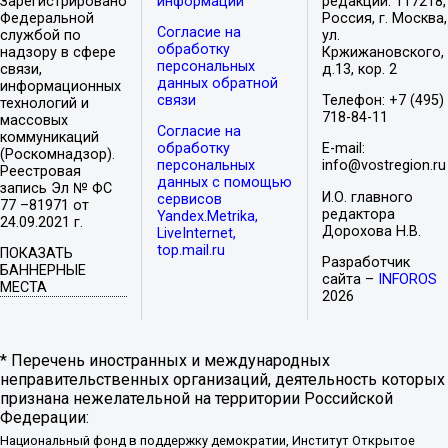
Зарегистрировано
информации
редакции: 117218,
Федеральной
Россия, г. Москва,
Согласие на
службой по
ул.
обработку
надзору в сфере
Кржижановского,
персональных
связи,
д.13, кор. 2
данных обратной
информационных
связи
Телефон: +7 (495)
технологий и
718-84-11
массовых
Согласие на
коммуникаций
обработку
E-mail:
(Роскомнадзор).
персональных
info@vostregion.ru
Реестровая
данных с помощью
запись Эл № ФС
И.О. главного
сервисов
77 –81971 от
редактора
Yandex.Metrika,
24.09.2021 г.
Дорохова Н.В.
LiveInternet,
top.mail.ru
ПОКАЗАТЬ
Разработчик
БАННЕРНЫЕ
сайта –
INFOROS
МЕСТА
2026
* Перечень иностранных и международных
неправительственных организаций, деятельность которых
признана нежелательной на территории Российской
Федерации:
Национальный фонд в поддержку демократии, Институт Открытое