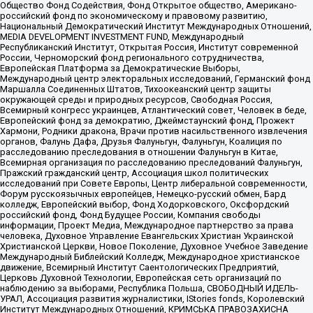
Общество Фонд Содействия, Фонд Открытое общество, Американо-
российский фонд по экономическому и правовому развитию,
Национальный Демократический Институт Международных Отношений,
MEDIA DEVELOPMENT INVESTMENT FUND, Международный
Республиканский Институт, Открытая Россия, Институт современной
России, Черноморский фонд регионального сотрудничества,
Европейская Платформа за Демократические Выборы,
Международный центр электоральных исследований, Германский фонд
Маршалла Соединенных Штатов, Тихоокеанский центр защиты
окружающей среды и природных ресурсов, Свободная Россия,
Всемирный конгресс украинцев, Атлантический совет, Человек в беде,
Европейский фонд за демократию, Джеймстаунский фонд, Прожект
Хармони, Родники дракона, Врачи против насильственного извлечения
органов, Фалунь Дафа, Друзья Фалуньгун, Фалуньгун, Коалиция по
расследованию преследования в отношении Фалуньгун в Китае,
Всемирная организация по расследованию преследований Фалуньгун,
Пражский гражданский центр, Ассоциация школ политических
исследований при Совете Европы, Центр либеральной современности,
Форум русскоязычных европейцев, Немецко-русский обмен, Бард
колледж, Европейский выбор, Фонд Ходорковского, Оксфордский
российский фонд, Фонд Будущее России, Компания свободы
информации, Проект Медиа, Международное партнерство за права
человека, Духовное Управление Евангельских Христиан Украинской
Христианской Церкви, Новое Поколение, Духовное Учебное Заведение
Международный Библейский Колледж, Международное христианское
движение, Всемирный Институт Саентологических Предприятий,
Церковь Духовной Технологии, Европейская сеть организаций по
наблюдению за выборами, Республика Польша, СВОБОДНЫЙ ИДЕЛЬ-
УРАЛ, Ассоциация развития журналистики, IStories fonds, Королевский
Институт Международных Отношений, КРИМСЬКА ПРАВОЗАХИСНА