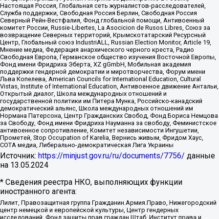
Настоящая Россия, Глобальная сеть журналистов-расследователей,
Служба поддержки, Свободная Россия Берлин, Свободная Россия
Северный Рейн-Вестфалия, Фонд глобальной помощи, Антивоенный
комитет России, Russie-Libertes, La Asocicion de Rusos Libres, Союз за
возвращение Северных территорий, Крымскотатарский Ресурсный
Центр, Глобальный союз IndustriALL, Russian Election Monitor, Article 19,
Мнение медиа, Федерация анархического черного креста, Радио
Свободная Европа, Германское общество изучения Восточной Европы,
Фонд имени Фридриха Эберта, XZ gGmbH, Мобильная академия
поддержки гендерной демократии и миротворчества, Форум имени
Льва Копелева, American Councils for International Education, Cultural
Vistas, Institute of International Education, Антивоенное движение Антальи,
Открытый диалог, Школа международных отношений и
государственной политики им Питера Мунка, Российско-канадский
демократический альянс, Школа международных отношений им
Нормана Патерсона, Центр Гражданских Свобод, Фонд Бориса Немцова
за Свободу, Фонд имени Фридриха Науманна за свободу, Феминистское
антивоенное сопротивление, Комитет независимости Ингушетии,
Прометей, Stop Occupation of Karelia, Вернись живым, Фридом Хаус,
СОТА медиа, Либерально-демократическая Лига Украины
Источник:
https://minjust.gov.ru/ru/documents/7756/
данные
на
13.05.2024
* Сведения реестра НКО, выполняющих функции
иностранного агента:
Лилит, Правозащитная группа Гражданин.Армия.Право, Нижегородский
центр немецкой и европейской культуры, Центр гендерных
исследований, Фонд защиты прав граждан Штаб, Институт права и