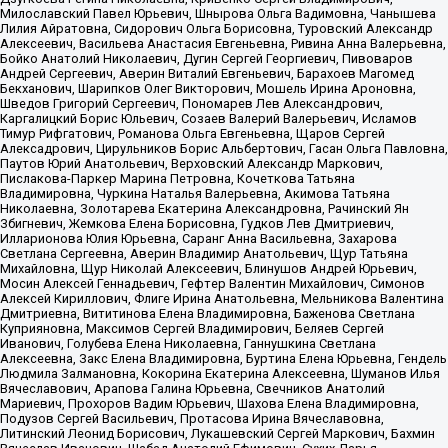
Милославский Павел Юрьевич, Шнырова Ольга Вадимовна, Чанышева
Лилия Айратовна, Сидорович Ольга Борисовна, Туровский Александр
Алексеевич, Васильева Анастасия Евгеньевна, Ривина Анна Валерьевна,
Бойко Анатолий Николаевич, Дугин Сергей Георгиевич, Пивоваров
Андрей Сергеевич, Аверин Виталий Евгеньевич, Барахоев Магомед
Бекханович, Шарипков Олег Викторович, Мошель Ирина Ароновна,
Шведов Григорий Сергеевич, Пономарев Лев Александрович,
Каргалицкий Борис Юльевич, Созаев Валерий Валерьевич, Исламов
Тимур Рифгатович, Романова Ольга Евгеньевна, Щаров Сергей
Алексадрович, Цирульников Борис Альбертович, Гасан Ольга Павловна,
Паутов Юрий Анатольевич, Верховский Александр Маркович,
Пислакова-Паркер Марина Петровна, Кочеткова Татьяна
Владимировна, Чуркина Наталья Валерьевна, Акимова Татьяна
Николаевна, Золотарева Екатерина Александровна, Рачинский Ян
Збигневич, Жемкова Елена Борисовна, Гудков Лев Дмитриевич,
Илларионова Юлия Юрьевна, Саранг Анна Васильевна, Захарова
Светлана Сергеевна, Аверин Владимир Анатольевич, Щур Татьяна
Михайловна, Щур Николай Алексеевич, Блинушов Андрей Юрьевич,
Мосин Алексей Геннадьевич, Гефтер Валентин Михайлович, Симонов
Алексей Кириллович, Флиге Ирина Анатольевна, Мельникова Валентина
Дмитриевна, Вититинова Елена Владимировна, Баженова Светлана
Куприяновна, Максимов Сергей Владимирович, Беляев Сергей
Иванович, Голубева Елена Николаевна, Ганнушкина Светлана
Алексеевна, Закс Елена Владимировна, Буртина Елена Юрьевна, Гендель
Людмила Залмановна, Кокорина Екатерина Алексеевна, Шуманов Илья
Вячеславович, Арапова Галина Юрьевна, Свечников Анатолий
Мариевич, Прохоров Вадим Юрьевич, Шахова Елена Владимировна,
Подузов Сергей Васильевич, Протасова Ирина Вячеславовна,
Литинский Леонид Борисович, Лукашевский Сергей Маркович, Бахмин