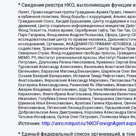
* Сведения реестра НКО, выполняющих функции ин
Лилит, Правозащитная группа Гражданин.Армия.Право, Нижего
и публичной политики, Фонд борьбы с коррупцией, Альянс вр
Гражданский Союз, Хасдей Ерушалаим, Центр поддержки и сод
движений, Центр социально-информационных инициатив Дейс
Фонд Тольятти, Новое время, Серебряная тайга, Так-Так-Так,
Парк Гагарина, Фонд имени Андрея Рылькова, Сфера, Центр С
исследовательский центр по правам человека, Дальневосточн
исследований, Сутяжник, АКАДЕМИЯ ПО ПРАВАМ ЧЕЛОВЕКА, Це
содействие, Трансперенси Интернешнл-Р, Центр Защиты Прав
Северных Стран, Фонд поддержки свободы прессы, Гражданск
МЕМО. РУ, Институт региональной прессы, Институт Развити
Петрович, Дзугкоева Регина Николаевна, Кривенко Сергей В
Туровский Александр Алексеевич, Васильева Анастасия Евген
Евгеньевич, Барахоев Магомед Бекханович, Шарипков Олег В
Созаев Валерий Валерьевич, Исламов Тимур Рифгатович, Рома
Анатольевич, Верховский Александр Маркович, Пислакова-Па
Екатерина Александровна, Рачинский Ян Збигневич, Жемкова 
Аверин Владимир Анатольевич, Щур Татьяна Михайловна, Щур
Кириллович, Флиге Ирина Анатольевна, Мельникова Валентин
Иванович, Голубева Елена Николаевна, Ганнушкина Светлана 
Шуманов Илья Вячеславович, Арапова Галина Юрьевна, Свечн
Вячеславовна, Литинский Леонид Борисович, Лукашевский Се
Добровольская Анна Дмитриевна, Королева Александра Евген
Татьяна Иосифовна, Орлов Олег Петрович, Полякова Мара Фе
Источник:
http://unro.minjust.ru/NKOForeignAgent.asp
* Единый федеральный список организаций, в том