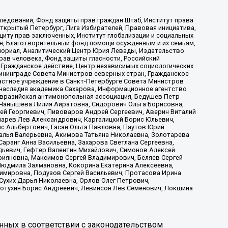
ледований, Фонд защиты прав граждан Штаб, Институт права
Открытый Петербург, Лига Избирателей, Правовая инициатива,
иту прав заключенных, Институт глобализации и социальных
н, Благотворительный фонд помощи осужденным и их семьям,
Мемориал, Аналитический Центр Юрия Левады, Издательство
рав человека, Фонд защиты гласности, Российский
 Гражданское действие, Центр независимых социологических
ининграде Совета Министров северных стран, Гражданское
астное учреждение в Санкт-Петербурге Совета Министров
 наследия академика Сахарова, Информационное агентство
Евразийская антимонопольная ассоциация, Бедушев Петр
 Чанышева Лилия Айратовна, Сидорович Ольга Борисовна,
гей Георгиевич, Пивоваров Андрей Сергеевич, Аверин Виталий
марев Лев Александрович, Каргалицкий Борис Юльевич,
с Альбертович, Гасан Ольга Павловна, Паутов Юрий
алья Валерьевна, Акимова Татьяна Николаевна, Золотарева
аранг Анна Васильевна, Захарова Светлана Сергеевна,
дьевич, Гефтер Валентин Михайлович, Симонов Алексей
рияновна, Максимов Сергей Владимирович, Беляев Сергей
 Людмила Залмановна, Кокорина Екатерина Алексеевна,
имировна, Подузов Сергей Васильевич, Протасова Ирина
Сухих Дарья Николаевна, Орлов Олег Петрович,
отухин Борис Андреевич, Левинсон Лев Семенович, Локшина
нных в соответствии с законодательством