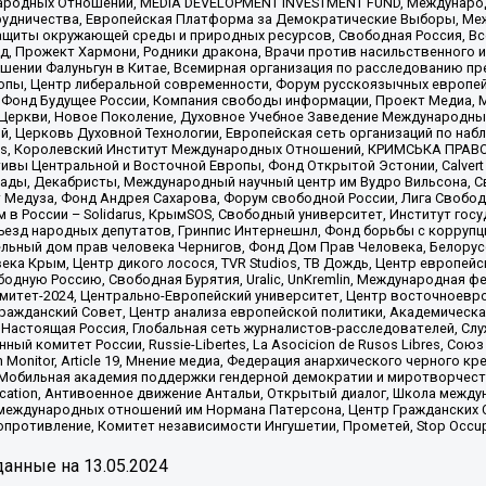
родных Отношений, MEDIA DEVELOPMENT INVESTMENT FUND, Международн
рудничества, Европейская Платформа за Демократические Выборы, Ме
щиты окружающей среды и природных ресурсов, Свободная Россия, Все
, Прожект Хармони, Родники дракона, Врачи против насильственного и
шении Фалуньгун в Китае, Всемирная организация по расследованию пр
опы, Центр либеральной современности, Форум русскоязычных европей
Фонд Будущее России, Компания свободы информации, Проект Медиа, 
 Церкви, Новое Поколение, Духовное Учебное Заведение Международн
й, Церковь Духовной Технологии, Европейская сеть организаций по н
nds, Королевский Институт Международных Отношений, КРИМСЬКА ПРАВОЗ
ициативы Центральной и Восточной Европы, Фонд Открытой Эстонии, Calver
ады, Декабристы, Международный научный центр им Вудро Вильсона, С
 Медуза, Фонд Андрея Сахарова, Форум свободной России, Лига Свободны
в России – Solidarus, КрымSOS, Свободный университет, Институт гос
Съезд народных депутатов, Гринпис Интернешнл, Фонд борьбы с коррупц
тельный дом прав человека Чернигов, Фонд Дом Прав Человека, Белору
ека Крым, Центр дикого лосося, TVR Studios, ТВ Дождь, Центр европей
одную Россию, Свободная Бурятия, Uralic, UnKremlin, Международная ф
омитет-2024, Центрально-Европейский университет, Центр восточноев
ражданский Совет, Центр анализа европейской политики, Академическа
Настоящая Россия, Глобальная сеть журналистов-расследователей, Слу
ый комитет России, Russie-Libertes, La Asocicion de Rusos Libres, С
on Monitor, Article 19, Мнение медиа, Федерация анархического черного
обильная академия поддержки гендерной демократии и миротворчества,
ational Education, Антивоенное движение Антальи, Открытый диалог, Школа 
 международных отношений им Нормана Патерсона, Центр Гражданских 
ротивление, Комитет независимости Ингушетии, Прометей, Stop Occupat
анные на
13.05.2024