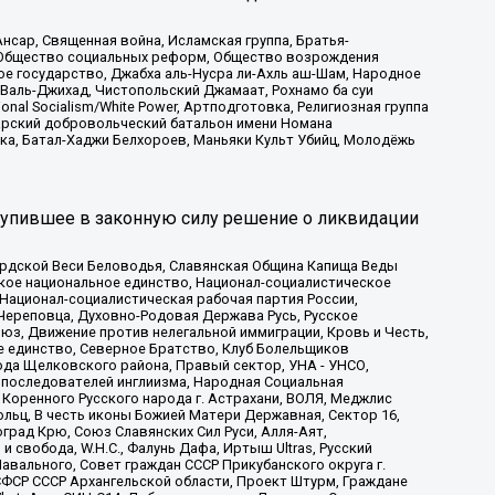
сар, Священная война, Исламская группа, Братья-
а, Общество социальных реформ, Общество возрождения
ое государство, Джабха аль-Нусра ли-Ахль аш-Шам, Народное
 Валь-Джихад, Чистопольский Джамаат, Рохнамо ба суи
nal Socialism/White Power, Артподготовка, Религиозная группа
атарский добровольческий батальон имени Номана
ка, Батал-Хаджи Белхороев, Маньяки Культ Убийц, Молодёжь
тупившее в законную силу решение о ликвидации
ардской Веси Беловодья, Славянская Община Капища Веды
ское национальное единство, Национал-социалистическое
 Национал-социалистическая рабочая партия России,
Череповца, Духовно-Родовая Держава Русь, Русское
з, Движение против нелегальной иммиграции, Кровь и Честь,
е единство, Северное Братство, Клуб Болельщиков
ода Щелковского района, Правый сектор, УНА - УНСО,
ие последователей инглиизма, Народная Социальная
 Коренного Русского народа г. Астрахани, ВОЛЯ, Меджлис
льц, В честь иконы Божией Матери Державная, Сектор 16,
рад Крю, Союз Славянских Сил Руси, Алля-Аят,
 свобода, W.H.С., Фалунь Дафа, Иртыш Ultras, Русский
вального, Совет граждан СССР Прикубанского округа г.
ФСР СССР Архангельской области, Проект Штурм, Граждане