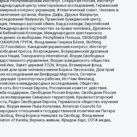
ый Республиканский Институт, Открытая Россия, Институт
ждународный центр электоральных исследований, Германский
мирный конгресс украинцев, Атлантический совет, Человек в
звлечения органов, Фалунь Дафа, Друзья Фалуньгун,
еследований Фалуньгун, Пражский гражданский центр,
цев, Немецко-русский обмен, Бард колледж, Европейский
Международное партнерство за права человека, Духовное
ый Библейский Колледж, Международное христианское
аблюдению за выборами, Республика Польша, СВОБОДНЫЙ
АХИСНА ГРУПА, Фонд имени Генриха Бёлля, Stichting
t 22 Foundation, Канадский украинский конгресс, Институт
вободная пресса, Возрождение, Всеукраинский духовный
х Наций, Transparеncy International, Форум Свободных
ударственного управления, Форум гражданского общества
ией Инк, Завет церквей TCCN, Агора, Всемирный фонд
сский дом прав человека имени Бориса Звозскова, Дом прав
ских исследований им Вилфрида Мартенса, Сетевое
едерация транспортных рабочих, ИстЧам Финланд,
ропейских и международных исследований, Общество
я сеть Восточная Европа, Российский комитет действия,
жба поддержки, Свободная Россия Берлин, Свободная Россия
оюз за возвращение Северных территорий, Крымскотатарский
 креста, Радио Свободная Европа, Германское общество изучения
 Форум имени Льва Копелева, American Councils for
международных отношений и государственной политики им Питера
Свобод, Фонд Бориса Немцова за Свободу, Фонд имени
ion of Karelia, Вернись живым, Фридом Хаус, СОТА медиа,