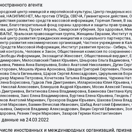
остранного агента:
родский центр немецкой и европейской культуры, Центр гендерных исс
ачей, НАСИЛИЮ.НЕТ, Мы против СПИДа, СВЕЧА, Гуманитарное действие, 
ействия развитию средств массовой информации, Горячая Линия, В защ
твие, Благотворительный фонд охраны здоровья и защиты прав гражда
 Сова, центр Анна, Проект Апрель, Самарская губерния, Эра здоровья, 
ИБАЛЬТ, Уральская правозащитная группа, Женщины Евразии, Институт п
ый центр развития гражданских инициатив и социального партнерства,
нтр развития некоммерческих организаций, Частное учреждение в Кал
 Средств Массовой Информации, Институт развития прессы - Сибирь, Ч
ий контроль, Человек и Закон, Общественная комиссия по сохранению
я Свободы Информации, Экозащита!-Женсовет, Общественный вердикт, 
ладимирович, Милославский Павел Юрьевич, Шнырова Ольга Вадимовна,
ьевна, Ривина Анна Валерьевна, Бойко Анатолий Николаевич, Дугин Сер
икторович, Мошель Ирина Ароновна, Шведов Григорий Сергеевич, Поно
нова Ольга Евгеньевна, Щаров Сергей Алексадрович, Цирульников Бори
ркер Марина Петровна, Кочеткова Татьяна Владимировна, Чуркина Нат
Елена Борисовна, Гудков Лев Дмитриевич, Илларионова Юлия Юрьевна, С
 Николай Алексеевич, Блинушов Андрей Юрьевич, Мосин Алексей Генна
а Дмитриевна, Вититинова Елена Владимировна, Баженова Светлана Куп
Алексеевна, Закс Елена Владимировна, Буртина Елена Юрьевна, Гендель
иков Анатолий Мариевич, Прохоров Вадим Юрьевич, Шахова Елена Влад
ргей Маркович, Бахмин Вячеслав Иванович, Шабад Анатолий Ефимович, 
ьевна, Смирнов Владимир Александрович, Вицин Сергей Ефимович, Зол
доровна, Резник Генри Маркович, Захаров Герман Константинович
x
данные на
24.03.2022
 числе иностранных и международных организаций, призна