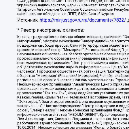
СССР, Держава Союз Советских Светлых Родов, Совет Советски
украинских националистов, Черный Комитет, Татарстанское 
Татарской Автономной Советской Социалистической Республи
национальное объединение, ЛГБТ, Я.МЫ Сергей Фургал
Источник:
https://minjust.gov.ru/ru/documents/7822/
д
* Реестр иностранных агентов:
Калининградская региональная общественная организация "Экозащита!-Женсовет", Фонд содействия защите прав и свобод граждан "Общественный вердикт", Фонд "Институт Развития Свободы Информации", Частное учреждение "Информационное агентство МЕМО. РУ", Региональная общественная организация "Общественная комиссия по сохранению наследия академика Сахарова", Фонд поддержки свободы прессы, Санкт-Петербургская общественная правозащитная организация "Гражданский контроль", Межрегиональная общественная организация "Информационно-просветительский центр "Мемориал", Региональный Фонд "Центр Защиты Прав Средств Массовой Информации", с 05.12.2023 Фонд "Центр Защиты Прав Средств массовой информации", Региональная общественная благотворительная организация помощи беженцам и мигрантам "Гражданское содействие", Негосударственное образовательное учреждение дополнительного профессионального образования (повышение квалификации) специалистов "АКАДЕМИЯ ПО ПРАВАМ ЧЕЛОВЕКА", Свердловская региональная общественная организация "Сутяжник", Автономная некоммерческая организация "Центр независимых социологических исследований", Союз общественных объединений "Российский исследовательский центр по правам человека", Региональное общественное учреждение научно-информационный центр "МЕМОРИАЛ", Некоммерческая организация "Фонд защиты гласности", Автономная некоммерческая организация "Институт прав человека", Городская общественная организация "Екатеринбургское общество "МЕМОРИАЛ", Городская общественная организация "Рязанское историко-просветительское и правозащитное общество "Мемориал" (Рязанский Мемориал), Челябинский региональный орган общественной самодеятельности – женское общественное объединение "Женщины Евразии", Челябинский региональный орган общественной самодеятельности "Уральская правозащитная группа", Фонд содействия защите здоровья и социальной справедливости имени Андрея Рылькова, Автономная Некоммерческая Организация "Аналитический Центр Юрия Левады", Автономная некоммерческая организация социальной поддержки населения "Проект Апрель", Региональная общественная организация помощи женщинам и детям, находящимся в кризисной ситуации "Информационно-методический центр "Анна", Фонд содействия развитию массовых коммуникаций и правовому просвещению "Так-так-Так", Фонд содействия устойчивому развитию "Серебряная тайга", Свердловский региональный общественный фонд социальных проектов "Новое время", "Idel.Реалии", Кавказ.Реалии, Крым.Реалии, Телеканал Настоящее Время, Татаро-башкирская служба Радио Свобода (Azatliq Radiosi), Радио Свободная Европа/Радио Свобода (PCE/PC), "Сибирь.Реалии", "Фактограф", Благотворительный фонд помощи осужденным и их семьям, Автономная некоммерческая организация "Институт глобализации и социальных движений", Фонд "В защиту прав заключенных", Частное учреждение "Центр поддержки и содействия развитию средств массовой информации", Пензенский региональный общественный благотворительный фонд "Гражданский союз", "Север.Реалии", Некоммерческая организация Фонд "Правовая инициатива", Общество с ограниченной ответственностью "Радио Свободная Европа/Радио Свобода", Чешское информационное агентство "MEDIUM-ORIENT", Красноярская региональная общественная организация