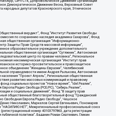
, WhatsApp, СИЧ-С14, Добровольческое Движение Организации
жное Демократическое Движение Весна, Верховный Совет
та народных депутатов Красноярского края, Этническое
, Дальневосточное общественное движение "Маяк", Санкт-Петербургская ЛГБТ-инициативная группа "Выход", Инициативная группа ЛГБТ+ "Реверс", Алексеев Андрей Викторович, Бекбулатова Таисия Львовна, Беляев Иван Михайлович, Владыкина Елена Сергеевна, Гельман Марат Александрович, Никульшина Вероника Юрьевна, Толоконникова Надежда Андреевна, Шендерович Виктор Анатольевич, Общество с ограниченной ответственностью "Данное сообщение", Общество с ограниченной ответственностью Издательский дом "Новая глава", Айнбиндер Александра Александровна, Московский комьюнити-центр для ЛГБТ+инициатив, Благотворительный фонд развития филантропии, Deutsche Welle (Германия, Kurt-Schumacher-Strasse 3, 53113 Bonn), Борзунова Мария Михайловна, Воробьев Виктор Викторович, Голубева Анна Львовна, Константинова Алла Михайловна, Малкова Ирина Владимировна, Мурадов Мурад Абдулгалимович, Осетинская Елизавета Николаевна, Понасенков Евгений Николаевич, Ганапольский Матвей Юрьевич, Киселев Евгений Алексеевич, Борухович Ирина Григорьевна, Дремин Иван Тимофеевич, Дубровский Дмитрий Викторович, Красноярская региональная общественная организация поддержки и развития альтернативных образовательных технологий и межкультурных коммуникаций "ИНТЕРРА", Маяковская Екатерина Алексеевна, Фейгин Марк Захарович, Филимонов Андрей Викторович, Дзугкоева Регина Николаевна, Доброхотов Роман Александрович, Дудь Юрий Александрович, Елкин Сергей Владимирович, Кругликов Кирилл Игоревич, Сабунаева Мария Леонидовна, Семенов Алексей Владимирович, Шаинян Карен Багратович, Шульман Екатерина Михайловна, Асафьев Артур Валерьевич, Вахштайн Виктор Семенович, Венедиктов Алексей Алексеевич, Лушникова Екатерина Евгеньевна, Волков Леонид Михайлович, Невзоров Александр Глебович, Пархоменко Сергей Борисович, Сироткин Ярослав Николаевич, Кара-Мурза Владимир Владимирович, Баранова Наталья Владимировна, Гозман Леонид Яковлевич, Кагарлицкий Борис Юльевич, Климарев Михаил Валерьевич, Милов Владимир Станиславович, Автономная некоммерческая организация Краснодарский центр современного искусства "Типография", Моргенштерн Алишер Тагирович, Соболь Любовь Эдуардовна, Общество с ограниченной ответственностью "ЛИЗА НОРМ", Каспаров Гарри Кимович, Ходорковский Михаил Борисович, Общество с ограниченной ответственностью "Апрельские тезисы", Данилович Ирина Брониславовна, Кашин Олег Владимирович, Петров Николай Владимирович, Пивоваров Алексей Владимирович, Соколов Михаил Владимирович, Цветкова Юлия Владимировна, Чичваркин Евгений Александрович, Комитет против пыток/Команда против пыток, Общество с ограниченной ответственностью "Первый научный", Общество с ограниченной ответственностью "Вертолет и ко", Белоцерковская Вероника Борисовна, Кац Максим Евгеньевич, Лазарева Татьяна Юрьевна, Шаведдинов Руслан Табризович, Яшин Илья Валерьевич, Общество с ограниченной ответственностью "Иноагент ААВ", Алешковский Дмитрий Петрович, Альбац Евгения Марковна, Быков Дмитрий Львович, Галямина Юлия Евгеньевна, Лойко Сергей Леонидович, Мартынов Кирилл Константинович, Медведев Сергей Александрович, Крашенинников Федор Геннадиевич, Гордеева Катерина Вл