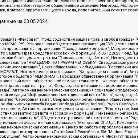
х Социалистических Районов, Meta Platforms Inc, Facebook, Instagram
Региональное Всетатарское общественное движение, Невоград, Молоде
ки, Конгресс ойрат-калмыцкого народа, Исполнительный комитет сове
анные на
03.05.2024
 "Мы против СПИДа", Камалягин Денис Николаевич, Маркелов Сергей Евгеньевич, Пономарев Лев Александрович, Савицкая Людмила Алексеевна, Автономная некоммерческая организация "Центр по работе с проблемой насилия "НАСИЛИЮ.НЕТ", Межрегиональный профессиональный союз работников здравоохранения "Альянс врачей", Юридическое лицо, зарегистрированное в Латвийской Республике, SIA "Medusa Project" (регистрационный номер 40103797863, дата регистрации 10.06.2014), Некоммерческая организация "Фонд по борьбе с коррупцией", Автономная некоммерческая организация "Институт права и публичной политики", Баданин Роман Сергеевич, Гликин Максим Александрович, Железнова Мария Михайловна, Лукьянова Юлия Сергеевна, Маетная Елизавета Витальевна, Маняхин Петр Борисович, Чуракова Ольга Владимировна, Ярош Юлия Петровна, Юридическое лицо "The Insider SIA", зарегистрированное в Риге, Латвийская Республика (дата регистрации 26.06.2015), являющееся администратором доменного имени интернет-издания "The Insider SIA", https://theins.ru, Постернак Алексей Евгеньевич, Рубин Михаил Аркадьевич, Анин Роман Александрович, Юридическое лицо Istories fonds, зарегистрированное в Латвийской Республике (регистрационный номер 50008295751, дата регистрации 24.02.2020), Великовский Дмитрий Александрович, Долинина Ирина Николаевна, Мароховская Алеся Алексеевна, Шлейнов Роман Юрьевич, Шмагун Олеся Валентиновна, Общество с ограниченной ответственностью "Альтаир 2021", Общество с ограниченной ответственностью "Вега 2021", Общество с ограниченной ответственностью "Главный редактор 2021", Общество с ограниченной ответственностью "Ромашки монолит", Важенков Артем Валерьевич, Ивановская областная общественная организация "Центр гендерных исследований", Гурман Юрий Альбертович, Медиапроект "ОВД-Инфо", Егоров Владимир Владимирович, Жилинский Владимир Александрович, Общество с ограниченной ответственностью "ЗП", Иванова София Юрьевна, Карезина Инна Павловна, Кильтау Екатерина Викторовна, Петров Алексей Викторович, Пискунов Сергей Евгеньевич, Смирнов Сергей Сергеевич, Тихонов Михаил Сергеевич, Общество с ограниченной ответственностью "ЖУРНАЛИСТ-ИНОСТРАННЫЙ АГЕНТ", Арапова Галина Юрьевна, Вольтская Татьяна Анатольевна, Американская компания "Mason G.E.S. Anonymous Foundation" (США), являющаяся владельцем интернет-издания https://mnews.world/, Компания "Stichting Bellingcat", зарегистрированная в Нидерландах (дата регистрации 11.07.2018), Захаров Андрей Вячеславович, Клепиковская Екатерина Дмитриевна, Общество с ограниченной ответственностью "МЕМО", Перл Роман Александрович, Симонов Евгений Алексеевич, Соловьева Елена Анатольевна, Сотников Даниил Владимирович, Сурначева Елизавета Дмитриевна, Автономная некоммерческая организация по защите прав человека и информированию населения "Якутия – Наше Мнение", Общество с ограниченной ответственностью "Москоу диджитал медиа", с 26.01.2023 Общество с ограниченной ответственностью "Чайка Белые сады", Ветошкина Валерия Валерьевна, Заговора Максим Александрович, Межрегиональное общественное движение "Российская ЛГБТ - сеть", Оленичев Максим Владимирович, Павлов Иван Юрьевич, Скворцова Елена Сергеевна, Общество с ограниченной ответственностью "Как бы инагент", Кочетков Игорь Викторович, Общество с ограниченной ответственностью "Честные выборы", Еланчик Олег Александрович, Общество с ограниченной ответственностью "Нобелевский призыв", Гималова Регина Эмилевна, Григорьев Андрей Валерьевич, Григорьева Алина Александровна, Ассоциация по содействию защите прав призывников, альтернативнослужащих и военнослужащих "Правозащитная группа "Гражданин.Армия.Право", Хисамова Регина Фаритовна, Автономная некоммерческая организация по реализации социально-правовых программ "Лилит"