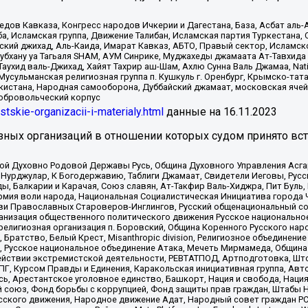
в Кавказа, Конгресс народов Ичкерии и Дагестана, База, Асбат аль-Ан
ба, Исламская группа, Движение Талибан, Исламская партия Туркестан
ский джихад, Аль-Каида, Имарат Кавказ, АБТО, Правый сектор, Исламск
Субхану уа Тагьаля SHAM, АУМ Синрике, Муджахеды джамаата Ат-Тавхида
ухид валь-Джихад, Хайят Тахрир аш-Шам, Ахлю Сунна Валь Джамаа, Natio
Мусульманская религиозная группа п. Кушкуль г. Оренбург, Крымско-т
кистана, Народная самооборона, Дуббайский джамаат, московская ячей
добровольческий корпус
istskie-organizacii-i-materialy.html
данные на
16.11.2023
зных организаций в отношении которых судом принято вс
ской Духовно Родовой Державы Русь, Община Духовного Управления Асг
Нурджулар, К Богодержавию, Таблиги Джамаат, Свидетели Иеговы, Рус
, Балкарии и Карачая, Союз славян, Ат-Такфир Валь-Хиджра, Пит Буль,
рмия воли народа, Национальная Социалистическая Инициатива города 
ви Православных Староверов-Инглингов, Русский общенациональный сою
ганизация общественного политического движения Русское национально
елигиозная организация п. Боровский, Община Коренного Русского нар
 Братство, Белый Крест, Misanthropic division, Религиозное объединен
е, Русское национальное объединение Атака, Мечеть Мирмамеда, Община
йствии экстремистской деятельности, РЕВТАТПОД, Артподготовка, Што
, Курсом Правды и Единения, Каракольская инициативная группа, Автог
ь, Арестантское уголовное единство, Башкорт, Нация и свобода, Нация и
союз, Фонд борьбы с коррупцией, Фонд защиты прав граждан, Штабы На
сского движения, Народное движение Адат, Народный совет граждан РС