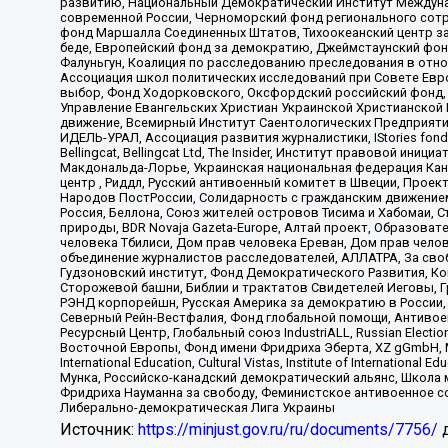
развитию, Национальный Демократический Институт Междуна
современной России, Черноморский фонд регионального сот
фонд Маршалла Соединенных Штатов, Тихоокеанский центр за
беде, Европейский фонд за демократию, Джеймстаунский фонд
Фалуньгун, Коалиция по расследованию преследования в отно
Ассоциация школ политических исследований при Совете Евр
выбор, Фонд Ходорковского, Оксфордский российский фонд, 
Управление Евангельских Христиан Украинской Христианской
движение, Всемирный Институт Саентологических Предприяти
ИДЕЛЬ-УРАЛ, Ассоциация развития журналистики, IStories fo
Bellingcat, Bellingcat Ltd, The Insider, Институт правовой ин
Макдональда-Лорье, Украинская национальная федерация Кан
центр , Риддл, Русский антивоенный комитет в Швеции, Проект
Народов ПостРоссии, Солидарность с гражданским движением 
Россия, Беллона, Союз жителей островов Тисима и Хабомаи, 
природы, BDR Novaja Gazeta-Europe, Алтай проект, Образова
человека Тбилиси, Дом прав человека Ереван, Дом прав челов
объединение журналистов расследователей, АЛЛАТРА, За своб
Гудзоновский институт, Фонд Демократического Развития, К
Сторожевой башни, Библии и трактатов Свидетелей Иеговы, Г
РЭНД корпорейшн, Русская Америка за демократию в России, 
Северный Рейн-Вестфалия, Фонд глобальной помощи, Антивоенн
Ресурсный Центр, Глобальный союз IndustriALL, Russian Electi
Восточной Европы, Фонд имени Фридриха Эберта, XZ gGmbH, М
International Education, Cultural Vistas, Institute of Intern
Мунка, Российско-канадский демократический альянс, Школа
Фридриха Науманна за свободу, Феминистское антивоенное соп
Либерально-демократическая Лига Украины
Источник:
https://minjust.gov.ru/ru/documents/7756/
д