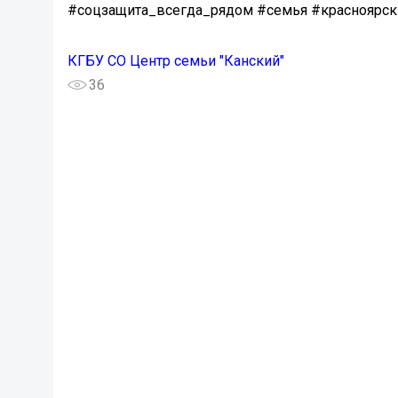
#соцзащита_всегда_рядом #семья #красноярск
КГБУ СО Центр семьи "Канский"
36