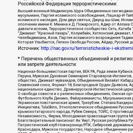
Российской Федерации террористическими:
Высший военный Маджлисуль Шура Объединенных сил моджахедо
мусульмане, Партия исламского освобождения, Лашкар-И-Тай
исламского наследия, Дом двух святых, Джунд аш-Шам, Ислам
ополчение имени К. Минина и Д. Пожарского, Аджр от Аллаха 
давлати исломи, Террористическое сообщество Сеть, Катиба Та
“Джамаат “Красный пахарь”, Колумбайн, Хатлонский джамаат, 
Челебиджихана, Азов, Партия исламского возрождения Таджи
Которая Улыбается, Легион Свобода России, Айдар, Русский 
Источник:
http://nac.gov.ru/terroristicheskie-i-ekstrem
* Перечень общественных объединений и религио
или запрете деятельности:
Национал-большевистская партия, ВЕК РА, Рада земли Кубан
Перуна, Мужская Духовная Семинария Староверов-Инглингов, 
общество, Джамаат мувахидов, Объединенный Вилайат Кабарды
Славянский союз, Формат-18, Благородный Орден Дьявола, А
национальное единство, Древнерусской Инглистической церк
О свободе совести и о религиозных объединениях, Омская ор
Футбольного Клуба Динамо, Файзрахманисты, Мусульманская р
Украинская повстанческая армия, Тризуб им. Степана Бандеры,
Инициатива, TulaSkins, Этнополитическое объединение Русски
крымскотатарского народа, Рубеж Севера, ТОЙС, О противоде
Независимость, Фирма, Молодежная правозащитная группа МПГ
Благотворительный пансионат Ак Умут, Русская республика Рус
Патриотический клуб-Новокузнецк/РПК, Сибирский державный 
Краснодара, Мужское государство, Народное объединение ру