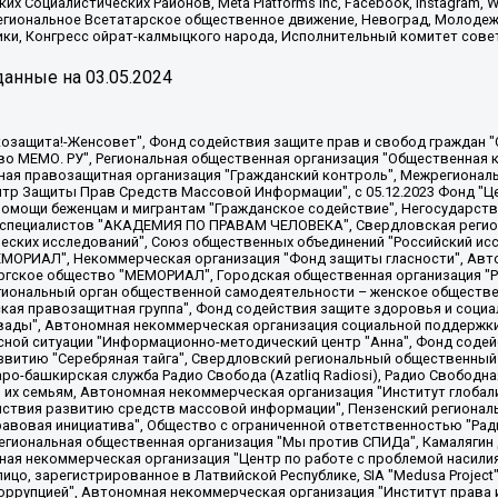
х Социалистических Районов, Meta Platforms Inc, Facebook, Instagram
Региональное Всетатарское общественное движение, Невоград, Молоде
ки, Конгресс ойрат-калмыцкого народа, Исполнительный комитет сове
анные на
03.05.2024
 "Мы против СПИДа", Камалягин Денис Николаевич, Маркелов Сергей Евгеньевич, Пономарев Лев Александрович, Савицкая Людмила Алексеевна, Автономная некоммерческая организация "Центр по работе с проблемой насилия "НАСИЛИЮ.НЕТ", Межрегиональный профессиональный союз работников здравоохранения "Альянс врачей", Юридическое лицо, зарегистрированное в Латвийской Республике, SIA "Medusa Project" (регистрационный номер 40103797863, дата регистрации 10.06.2014), Некоммерческая организация "Фонд по борьбе с коррупцией", Автономная некоммерческая организация "Институт права и публичной политики", Баданин Роман Сергеевич, Гликин Максим Александрович, Железнова Мария Михайловна, Лукьянова Юлия Сергеевна, Маетная Елизавета Витальевна, Маняхин Петр Борисович, Чуракова Ольга Владимировна, Ярош Юлия Петровна, Юридическое лицо "The Insider SIA", зарегистрированное в Риге, Латвийская Республика (дата регистрации 26.06.2015), являющееся администратором доменного имени интернет-издания "The Insider SIA", https://theins.ru, Постернак Алексей Евгеньевич, Рубин Михаил Аркадьевич, Анин Роман Александрович, Юридическое лицо Istories fonds, зарегистрированное в Латвийской Республике (регистрационный номер 50008295751, дата регистрации 24.02.2020), Великовский Дмитрий Александрович, Долинина Ирина Николаевна, Мароховская Алеся Алексеевна, Шлейнов Роман Юрьевич, Шмагун Олеся Валентиновна, Общество с ограниченной ответственностью "Альтаир 2021", Общество с ограниченной ответственностью "Вега 2021", Общество с ограниченной ответственностью "Главный редактор 2021", Общество с ограниченной ответственностью "Ромашки монолит", Важенков Артем Валерьевич, Ивановская областная общественная организация "Центр гендерных исследований", Гурман Юрий Альбертович, Медиапроект "ОВД-Инфо", Егоров Владимир Владимирович, Жилинский Владимир Александрович, Общество с ограниченной ответственностью "ЗП", Иванова София Юрьевна, Карезина Инна Павловна, Кильтау Екатерина Викторовна, Петров Алексей Викторович, Пискунов Сергей Евгеньевич, Смирнов Сергей Сергеевич, Тихонов Михаил Сергеевич, Общество с ограниченной ответственностью "ЖУРНАЛИСТ-ИНОСТРАННЫЙ АГЕНТ", Арапова Галина Юрьевна, Вольтская Татьяна Анатольевна, Американская компания "Mason G.E.S. Anonymous Foundation" (США), являющаяся владельцем интернет-издания https://mnews.world/, Компания "Stichting Bellingcat", зарегистрированная в Нидерландах (дата регистрации 11.07.2018), Захаров Андрей Вячеславович, Клепиковская Екатерина Дмитриевна, Общество с ограниченной ответственностью "МЕМО", Перл Роман Александрович, Симонов Евгений Алексеевич, Соловьева Елена Анатольевна, Сотников Даниил Владимирович, Сурначева Елизавета Дмитриевна, Автономная некоммерческая организация по защите прав человека и информированию населения "Якутия – Наше Мнение", Общество с ограниченной ответственностью "Москоу диджитал медиа", с 26.01.2023 Общество с ограниченной ответственностью "Чайка Белые сады", Ветошкина Валерия Валерьевна, Заговора Максим Александрович, Межрегиональное общественное движение "Российская ЛГБТ - сеть", Оленичев Максим Владимирович, Павлов Иван Юрьевич, Скворцова Елена Сергеевна, Общество с ограниченной ответственностью "Как бы инагент", Кочетков Игорь Викторович, Общество с ограниченной ответственностью "Честные выборы", Еланчик Олег Александрович, Общество с ограниченной ответственностью "Нобелевский призыв", Гималова Регина Эмилевна, Григорьев Андрей Валерьевич, Григорьева Алина Александровна, Ассоциация по содействию защите прав призывников, альтернативнослужащих и военнослужащих "Правозащитная группа "Гражданин.Армия.Право", Хисамова Регина Фаритовна, Автономная некоммерческая организация по реализации социально-правовых программ "Лилит"