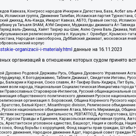
в Кавказа, Конгресс народов Ичкерии и Дагестана, База, Асбат аль-Ан
ба, Исламская группа, Движение Талибан, Исламская партия Туркестан
ский джихад, Аль-Каида, Имарат Кавказ, АБТО, Правый сектор, Исламск
Субхану уа Тагьаля SHAM, АУМ Синрике, Муджахеды джамаата Ат-Тавхида
ухид валь-Джихад, Хайят Тахрир аш-Шам, Ахлю Сунна Валь Джамаа, Natio
Мусульманская религиозная группа п. Кушкуль г. Оренбург, Крымско-т
кистана, Народная самооборона, Дуббайский джамаат, московская ячей
добровольческий корпус
istskie-organizacii-i-materialy.html
данные на
16.11.2023
зных организаций в отношении которых судом принято вс
ской Духовно Родовой Державы Русь, Община Духовного Управления Асг
Нурджулар, К Богодержавию, Таблиги Джамаат, Свидетели Иеговы, Рус
, Балкарии и Карачая, Союз славян, Ат-Такфир Валь-Хиджра, Пит Буль,
рмия воли народа, Национальная Социалистическая Инициатива города 
ви Православных Староверов-Инглингов, Русский общенациональный сою
ганизация общественного политического движения Русское национально
елигиозная организация п. Боровский, Община Коренного Русского нар
 Братство, Белый Крест, Misanthropic division, Религиозное объединен
е, Русское национальное объединение Атака, Мечеть Мирмамеда, Община
йствии экстремистской деятельности, РЕВТАТПОД, Артподготовка, Што
, Курсом Правды и Единения, Каракольская инициативная группа, Автог
ь, Арестантское уголовное единство, Башкорт, Нация и свобода, Нация и
союз, Фонд борьбы с коррупцией, Фонд защиты прав граждан, Штабы На
сского движения, Народное движение Адат, Народный совет граждан РС