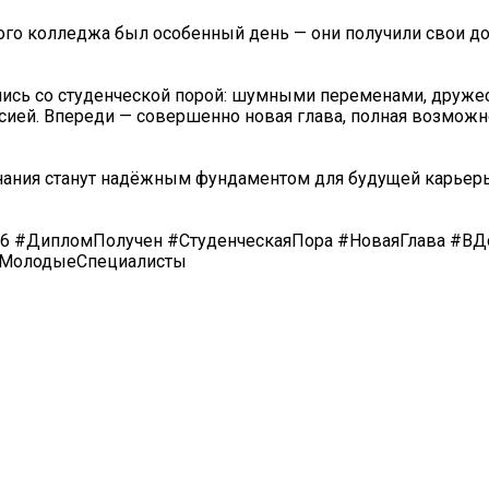
кого колледжа был особенный день — они получили свои 
лись со студенческой порой: шумными переменами, друж
сией. Впереди — совершенно новая глава, полная возможн
знания станут надёжным фундаментом для будущей карьер
6 #ДипломПолучен #СтуденческаяПора #НоваяГлава #В
#МолодыеСпециалисты