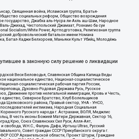
сар, Священная война, Исламская группа, Братья-
а, Общество социальных реформ, Общество возрождения
ое государство, Джабха аль-Нусра ли-Ахль аш-Шам, Народное
 Валь-Джихад, Чистопольский Джамаат, Рохнамо ба суи
nal Socialism/White Power, Артподготовка, Религиозная группа
атарский добровольческий батальон имени Номана
ка, Батал-Хаджи Белхороев, Маньяки Культ Убийц, Молодёжь
тупившее в законную силу решение о ликвидации
ардской Веси Беловодья, Славянская Община Капища Веды
ское национальное единство, Национал-социалистическое
 Национал-социалистическая рабочая партия России,
Череповца, Духовно-Родовая Держава Русь, Русское
з, Движение против нелегальной иммиграции, Кровь и Честь,
е единство, Северное Братство, Клуб Болельщиков
ода Щелковского района, Правый сектор, УНА - УНСО,
ие последователей инглиизма, Народная Социальная
 Коренного Русского народа г. Астрахани, ВОЛЯ, Меджлис
льц, В честь иконы Божией Матери Державная, Сектор 16,
рад Крю, Союз Славянских Сил Руси, Алля-Аят,
 свобода, W.H.С., Фалунь Дафа, Иртыш Ultras, Русский
вального, Совет граждан СССР Прикубанского округа г.
ФСР СССР Архангельской области, Проект Штурм, Граждане