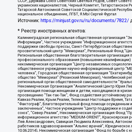
СССР, Держава Союз Советских Светлых Родов, Совет Советски
украинских националистов, Черный Комитет, Татарстанское 
Татарской Автономной Советской Социалистической Республи
национальное объединение, ЛГБТ, Я.МЫ Сергей Фургал
Источник:
https://minjust.gov.ru/ru/documents/7822/
д
* Реестр иностранных агентов:
Калининградская региональная общественная организация "Экозащита!-Женсовет", Фонд содействия защите прав и свобод граждан "Общественный вердикт", Фонд "Институт Развития Свободы Информации", Частное учреждение "Информационное агентство МЕМО. РУ", Региональная общественная организация "Общественная комиссия по сохранению наследия академика Сахарова", Фонд поддержки свободы прессы, Санкт-Петербургская общественная правозащитная организация "Гражданский контроль", Межрегиональная общественная организация "Информационно-просветительский центр "Мемориал", Региональный Фонд "Центр Защиты Прав Средств Массовой Информации", с 05.12.2023 Фонд "Центр Защиты Прав Средств массовой информации", Региональная общественная благотворительная организация помощи беженцам и мигрантам "Гражданское содействие", Негосударственное образовательное учреждение дополнительного профессионального образования (повышение квалификации) специалистов "АКАДЕМИЯ ПО ПРАВАМ ЧЕЛОВЕКА", Свердловская региональная общественная организация "Сутяжник", Автономная некоммерческая организация "Центр независимых социологических исследований", Союз общественных объединений "Российский исследовательский центр по правам человека", Региональное общественное учреждение научно-информационный центр "МЕМОРИАЛ", Некоммерческая организация "Фонд защиты гласности", Автономная некоммерческая организация "Институт прав человека", Городская общественная организация "Екатеринбургское общество "МЕМОРИАЛ", Городская общественная организация "Рязанское историко-просветительское и правозащитное общество "Мемориал" (Рязанский Мемориал), Челябинский региональный орган общественной самодеятельности – женское общественное объединение "Женщины Евразии", Челябинский региональный орган общественной самодеятельности "Уральская правозащитная группа", Фонд содействия защите здоровья и социальной справедливости имени Андрея Рылькова, Автономная Некоммерческая Организация "Аналитический Центр Юрия Левады", Автономная некоммерческая организация социальной поддержки населения "Проект Апрель", Региональная общественная организация помощи женщинам и детям, находящимся в кризисной ситуации "Информационно-методический центр "Анна", Фонд содействия развитию массовых коммуникаций и правовому просвещению "Так-так-Так", Фонд содействия устойчивому развитию "Серебряная тайга", Свердловский региональный общественный фонд социальных проектов "Новое время", "Idel.Реалии", Кавказ.Реалии, Крым.Реалии, Телеканал Настоящее Время, Татаро-башкирская служба Радио Свобода (Azatliq Radiosi), Радио Свободная Европа/Радио Свобода (PCE/PC), "Сибирь.Реалии", "Фактограф", Благотворительный фонд помощи осужденным и их семьям, Автономная некоммерческая организация "Институт глобализации и социальных движений", Фонд "В защиту прав заключенных", Частное учреждение "Центр поддержки и содействия развитию средств массовой информации", Пензенский региональный общественный благотворительный фонд "Гражданский союз", "Север.Реалии", Некоммерческая организация Фонд "Правовая инициатива", Общество с ограниченной ответственностью "Радио Свободная Европа/Радио Свобода", Чешское информационное агентство "MEDIUM-ORIENT", Красноярская региональная общественная организация