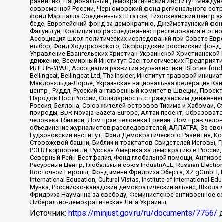
развитию, Национальный Демократический Институт Междуна
современной России, Черноморский фонд регионального сот
фонд Маршалла Соединенных Штатов, Тихоокеанский центр за
беде, Европейский фонд за демократию, Джеймстаунский фонд
Фалуньгун, Коалиция по расследованию преследования в отно
Ассоциация школ политических исследований при Совете Евр
выбор, Фонд Ходорковского, Оксфордский российский фонд, 
Управление Евангельских Христиан Украинской Христианской
движение, Всемирный Институт Саентологических Предприяти
ИДЕЛЬ-УРАЛ, Ассоциация развития журналистики, IStories fo
Bellingcat, Bellingcat Ltd, The Insider, Институт правовой ин
Макдональда-Лорье, Украинская национальная федерация Кан
центр , Риддл, Русский антивоенный комитет в Швеции, Проект
Народов ПостРоссии, Солидарность с гражданским движением 
Россия, Беллона, Союз жителей островов Тисима и Хабомаи, 
природы, BDR Novaja Gazeta-Europe, Алтай проект, Образова
человека Тбилиси, Дом прав человека Ереван, Дом прав челов
объединение журналистов расследователей, АЛЛАТРА, За своб
Гудзоновский институт, Фонд Демократического Развития, К
Сторожевой башни, Библии и трактатов Свидетелей Иеговы, Г
РЭНД корпорейшн, Русская Америка за демократию в России, 
Северный Рейн-Вестфалия, Фонд глобальной помощи, Антивоенн
Ресурсный Центр, Глобальный союз IndustriALL, Russian Electi
Восточной Европы, Фонд имени Фридриха Эберта, XZ gGmbH, М
International Education, Cultural Vistas, Institute of Intern
Мунка, Российско-канадский демократический альянс, Школа
Фридриха Науманна за свободу, Феминистское антивоенное соп
Либерально-демократическая Лига Украины
Источник:
https://minjust.gov.ru/ru/documents/7756/
д