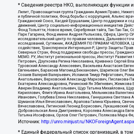
* Сведения реестра НКО, выполняющих функции ин
Лилит, Правозащитная группа Гражданин.Армия.Право, Нижего
и публичной политики, Фонд борьбы с коррупцией, Альянс вр
Гражданский Союз, Хасдей Ерушалаим, Центр поддержки и сод
движений, Центр социально-информационных инициатив Дейс
Фонд Тольятти, Новое время, Серебряная тайга, Так-Так-Так,
Парк Гагарина, Фонд имени Андрея Рылькова, Сфера, Центр С
исследовательский центр по правам человека, Дальневосточн
исследований, Сутяжник, АКАДЕМИЯ ПО ПРАВАМ ЧЕЛОВЕКА, Це
содействие, Трансперенси Интернешнл-Р, Центр Защиты Прав
Северных Стран, Фонд поддержки свободы прессы, Гражданск
МЕМО. РУ, Институт региональной прессы, Институт Развити
Петрович, Дзугкоева Регина Николаевна, Кривенко Сергей В
Туровский Александр Алексеевич, Васильева Анастасия Евген
Евгеньевич, Барахоев Магомед Бекханович, Шарипков Олег В
Созаев Валерий Валерьевич, Исламов Тимур Рифгатович, Рома
Анатольевич, Верховский Александр Маркович, Пислакова-Па
Екатерина Александровна, Рачинский Ян Збигневич, Жемкова 
Аверин Владимир Анатольевич, Щур Татьяна Михайловна, Щур
Кириллович, Флиге Ирина Анатольевна, Мельникова Валентин
Иванович, Голубева Елена Николаевна, Ганнушкина Светлана 
Шуманов Илья Вячеславович, Арапова Галина Юрьевна, Свечн
Вячеславовна, Литинский Леонид Борисович, Лукашевский Се
Добровольская Анна Дмитриевна, Королева Александра Евген
Татьяна Иосифовна, Орлов Олег Петрович, Полякова Мара Фе
Источник:
http://unro.minjust.ru/NKOForeignAgent.asp
* Единый федеральный список организаций, в том