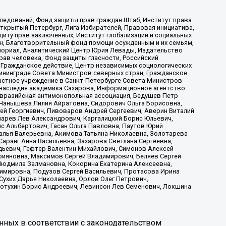
ледований, Фонд защиты прав граждан Штаб, Институт права
Открытый Петербург, Лига Избирателей, Правовая инициатива,
иту прав заключенных, Институт глобализации и социальных
н, Благотворительный фонд помощи осужденным и их семьям,
Мемориал, Аналитический Центр Юрия Левады, Издательство
рав человека, Фонд защиты гласности, Российский
 Гражданское действие, Центр независимых социологических
ининграде Совета Министров северных стран, Гражданское
астное учреждение в Санкт-Петербурге Совета Министров
 наследия академика Сахарова, Информационное агентство
Евразийская антимонопольная ассоциация, Бедушев Петр
 Чанышева Лилия Айратовна, Сидорович Ольга Борисовна,
гей Георгиевич, Пивоваров Андрей Сергеевич, Аверин Виталий
марев Лев Александрович, Каргалицкий Борис Юльевич,
с Альбертович, Гасан Ольга Павловна, Паутов Юрий
алья Валерьевна, Акимова Татьяна Николаевна, Золотарева
аранг Анна Васильевна, Захарова Светлана Сергеевна,
дьевич, Гефтер Валентин Михайлович, Симонов Алексей
рияновна, Максимов Сергей Владимирович, Беляев Сергей
 Людмила Залмановна, Кокорина Екатерина Алексеевна,
имировна, Подузов Сергей Васильевич, Протасова Ирина
Сухих Дарья Николаевна, Орлов Олег Петрович,
отухин Борис Андреевич, Левинсон Лев Семенович, Локшина
нных в соответствии с законодательством