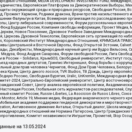
родных Отношений, MEDIA DEVELOPMENT INVESTMENT FUND, Международн
рудничества, Европейская Платформа за Демократические Выборы, Ме
щиты окружающей среды и природных ресурсов, Свободная Россия, Все
, Прожект Хармони, Родники дракона, Врачи против насильственного и
шении Фалуньгун в Китае, Всемирная организация по расследованию пр
опы, Центр либеральной современности, Форум русскоязычных европей
Фонд Будущее России, Компания свободы информации, Проект Медиа, 
 Церкви, Новое Поколение, Духовное Учебное Заведение Международн
й, Церковь Духовной Технологии, Европейская сеть организаций по н
nds, Королевский Институт Международных Отношений, КРИМСЬКА ПРАВОЗ
ициативы Центральной и Восточной Европы, Фонд Открытой Эстонии, Calver
ады, Декабристы, Международный научный центр им Вудро Вильсона, С
 Медуза, Фонд Андрея Сахарова, Форум свободной России, Лига Свободны
в России – Solidarus, КрымSOS, Свободный университет, Институт гос
Съезд народных депутатов, Гринпис Интернешнл, Фонд борьбы с коррупц
тельный дом прав человека Чернигов, Фонд Дом Прав Человека, Белору
ека Крым, Центр дикого лосося, TVR Studios, ТВ Дождь, Центр европей
одную Россию, Свободная Бурятия, Uralic, UnKremlin, Международная ф
омитет-2024, Центрально-Европейский университет, Центр восточноев
ражданский Совет, Центр анализа европейской политики, Академическа
Настоящая Россия, Глобальная сеть журналистов-расследователей, Слу
ый комитет России, Russie-Libertes, La Asocicion de Rusos Libres, С
on Monitor, Article 19, Мнение медиа, Федерация анархического черного
обильная академия поддержки гендерной демократии и миротворчества,
ational Education, Антивоенное движение Антальи, Открытый диалог, Школа 
 международных отношений им Нормана Патерсона, Центр Гражданских 
ротивление, Комитет независимости Ингушетии, Прометей, Stop Occupat
анные на
13.05.2024