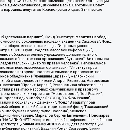
, WhatsApp, СИЧ-С14, Добровольческое Движение Организации
жное Демократическое Движение Весна, Верховный Совет
та народных депутатов Красноярского края, Этническое
, Дальневосточное общественное движение "Маяк", Санкт-Петербургская ЛГБТ-инициативная группа "Выход", Инициативная группа ЛГБТ+ "Реверс", Алексеев Андрей Викторович, Бекбулатова Таисия Львовна, Беляев Иван Михайлович, Владыкина Елена Сергеевна, Гельман Марат Александрович, Никульшина Вероника Юрьевна, Толоконникова Надежда Андреевна, Шендерович Виктор Анатольевич, Общество с ограниченной ответственностью "Данное сообщение", Общество с ограниченной ответственностью Издательский дом "Новая глава", Айнбиндер Александра Александровна, Московский комьюнити-центр для ЛГБТ+инициатив, Благотворительный фонд развития филантропии, Deutsche Welle (Германия, Kurt-Schumacher-Strasse 3, 53113 Bonn), Борзунова Мария Михайловна, Воробьев Виктор Викторович, Голубева Анна Львовна, Константинова Алла Михайловна, Малкова Ирина Владимировна, Мурадов Мурад Абдулгалимович, Осетинская Елизавета Николаевна, Понасенков Евгений Николаевич, Ганапольский Матвей Юрьевич, Киселев Евгений Алексеевич, Борухович Ирина Григорьевна, Дремин Иван Тимофеевич, Дубровский Дмитрий Викторович, Красноярская региональная общественная организация поддержки и развития альтернативных образовательных технологий и межкультурных коммуникаций "ИНТЕРРА", Маяковская Екатерина Алексеевна, Фейгин Марк Захарович, Филимонов Андрей Викторович, Дзугкоева Регина Николаевна, Доброхотов Роман Александрович, Дудь Юрий Александрович, Елкин Сергей Владимирович, Кругликов Кирилл Игоревич, Сабунаева Мария Леонидовна, Семенов Алексей Владимирович, Шаинян Карен Багратович, Шульман Екатерина Михайловна, Асафьев Артур Валерьевич, Вахштайн Виктор Семенович, Венедиктов Алексей Алексеевич, Лушникова Екатерина Евгеньевна, Волков Леонид Михайлович, Невзоров Александр Глебович, Пархоменко Сергей Борисович, Сироткин Ярослав Николаевич, Кара-Мурза Владимир Владимирович, Баранова Наталья Владимировна, Гозман Леонид Яковлевич, Кагарлицкий Борис Юльевич, Климарев Михаил Валерьевич, Милов Владимир Станиславович, Автономная некоммерческая организация Краснодарский центр современного искусства "Типография", Моргенштерн Алишер Тагирович, Соболь Любовь Эдуардовна, Общество с ограниченной ответственностью "ЛИЗА НОРМ", Каспаров Гарри Кимович, Ходорковский Михаил Борисович, Общество с ограниченной ответственностью "Апрельские тезисы", Данилович Ирина Брониславовна, Кашин Олег Владимирович, Петров Николай Владимирович, Пивоваров Алексей Владимирович, Соколов Михаил Владимирович, Цветкова Юлия Владимировна, Чичваркин Евгений Александрович, Комитет против пыток/Команда против пыток, Общество с ограниченной ответственностью "Первый научный", Общество с ограниченной ответственностью "Вертолет и ко", Белоцерковская Вероника Борисовна, Кац Максим Евгеньевич, Лазарева Татьяна Юрьевна, Шаведдинов Руслан Табризович, Яшин Илья Валерьевич, Общество с ограниченной ответственностью "Иноагент ААВ", Алешковский Дмитрий Петрович, Альбац Евгения Марковна, Быков Дмитрий Львович, Галямина Юлия Евгеньевна, Лойко Сергей Леонидович, Мартынов Кирилл Константинович, Медведев Сергей Александрович, Крашенинников Федор Геннадиевич, Гордеева Катерина Вл