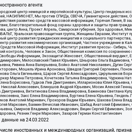
остранного агента:
родский центр немецкой и европейской культуры, Центр гендерных исс
ачей, НАСИЛИЮ.НЕТ, Мы против СПИДа, СВЕЧА, Гуманитарное действие, 
ействия развитию средств массовой информации, Горячая Линия, В защ
твие, Благотворительный фонд охраны здоровья и защиты прав гражда
 Сова, центр Анна, Проект Апрель, Самарская губерния, Эра здоровья, 
ИБАЛЬТ, Уральская правозащитная группа, Женщины Евразии, Институт п
ый центр развития гражданских инициатив и социального партнерства,
нтр развития некоммерческих организаций, Частное учреждение в Кал
 Средств Массовой Информации, Институт развития прессы - Сибирь, Ч
ий контроль, Человек и Закон, Общественная комиссия по сохранению
я Свободы Информации, Экозащита!-Женсовет, Общественный вердикт, 
ладимирович, Милославский Павел Юрьевич, Шнырова Ольга Вадимовна,
ьевна, Ривина Анна Валерьевна, Бойко Анатолий Николаевич, Дугин Сер
икторович, Мошель Ирина Ароновна, Шведов Григорий Сергеевич, Поно
нова Ольга Евгеньевна, Щаров Сергей Алексадрович, Цирульников Бори
ркер Марина Петровна, Кочеткова Татьяна Владимировна, Чуркина Нат
Елена Борисовна, Гудков Лев Дмитриевич, Илларионова Юлия Юрьевна, С
 Николай Алексеевич, Блинушов Андрей Юрьевич, Мосин Алексей Генна
а Дмитриевна, Вититинова Елена Владимировна, Баженова Светлана Куп
Алексеевна, Закс Елена Владимировна, Буртина Елена Юрьевна, Гендель
иков Анатолий Мариевич, Прохоров Вадим Юрьевич, Шахова Елена Влад
ргей Маркович, Бахмин Вячеслав Иванович, Шабад Анатолий Ефимович, 
ьевна, Смирнов Владимир Александрович, Вицин Сергей Ефимович, Зол
доровна, Резник Генри Маркович, Захаров Герман Константинович
x
данные на
24.03.2022
 числе иностранных и международных организаций, призна