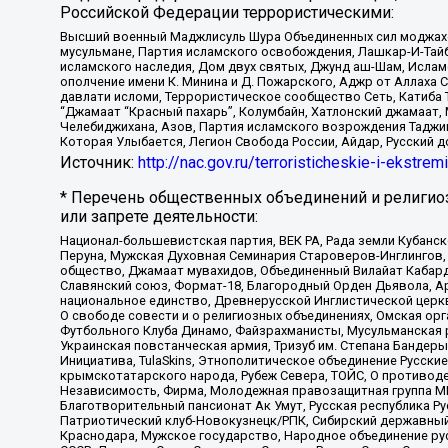
Российской Федерации террористическими:
Высший военный Маджлисуль Шура Объединенных сил моджахедо
мусульмане, Партия исламского освобождения, Лашкар-И-Тай
исламского наследия, Дом двух святых, Джунд аш-Шам, Ислам
ополчение имени К. Минина и Д. Пожарского, Аджр от Аллаха 
давлати исломи, Террористическое сообщество Сеть, Катиба Та
“Джамаат “Красный пахарь”, Колумбайн, Хатлонский джамаат, 
Челебиджихана, Азов, Партия исламского возрождения Таджи
Которая Улыбается, Легион Свобода России, Айдар, Русский 
Источник:
http://nac.gov.ru/terroristicheskie-i-ekstrem
* Перечень общественных объединений и религио
или запрете деятельности:
Национал-большевистская партия, ВЕК РА, Рада земли Кубан
Перуна, Мужская Духовная Семинария Староверов-Инглингов, 
общество, Джамаат мувахидов, Объединенный Вилайат Кабарды
Славянский союз, Формат-18, Благородный Орден Дьявола, А
национальное единство, Древнерусской Инглистической церк
О свободе совести и о религиозных объединениях, Омская ор
Футбольного Клуба Динамо, Файзрахманисты, Мусульманская р
Украинская повстанческая армия, Тризуб им. Степана Бандеры,
Инициатива, TulaSkins, Этнополитическое объединение Русски
крымскотатарского народа, Рубеж Севера, ТОЙС, О противоде
Независимость, Фирма, Молодежная правозащитная группа МПГ
Благотворительный пансионат Ак Умут, Русская республика Рус
Патриотический клуб-Новокузнецк/РПК, Сибирский державный 
Краснодара, Мужское государство, Народное объединение ру