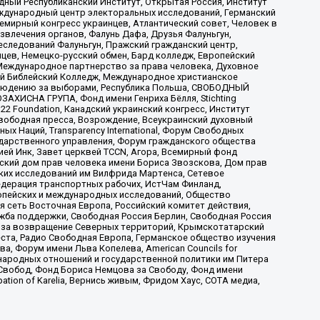
ый Республиканский Институт, Открытая Россия, Институт
ждународный центр электоральных исследований, Германский
мирный конгресс украинцев, Атлантический совет, Человек в
звлечения органов, Фалунь Дафа, Друзья Фалуньгун,
еследований Фалуньгун, Пражский гражданский центр,
цев, Немецко-русский обмен, Бард колледж, Европейский
Международное партнерство за права человека, Духовное
ый Библейский Колледж, Международное христианское
аблюдению за выборами, Республика Польша, СВОБОДНЫЙ
АХИСНА ГРУПА, Фонд имени Генриха Бёлля, Stichting
t 22 Foundation, Канадский украинский конгресс, Институт
вободная пресса, Возрождение, Всеукраинский духовный
х Наций, Transparеncy International, Форум Свободных
ударственного управления, Форум гражданского общества
ией Инк, Завет церквей TCCN, Агора, Всемирный фонд
сский дом прав человека имени Бориса Звозскова, Дом прав
ских исследований им Вилфрида Мартенса, Сетевое
едерация транспортных рабочих, ИстЧам Финланд,
ропейских и международных исследований, Общество
я сеть Восточная Европа, Российский комитет действия,
жба поддержки, Свободная Россия Берлин, Свободная Россия
оюз за возвращение Северных территорий, Крымскотатарский
 креста, Радио Свободная Европа, Германское общество изучения
 Форум имени Льва Копелева, American Councils for
международных отношений и государственной политики им Питера
Свобод, Фонд Бориса Немцова за Свободу, Фонд имени
ion of Karelia, Вернись живым, Фридом Хаус, СОТА медиа,