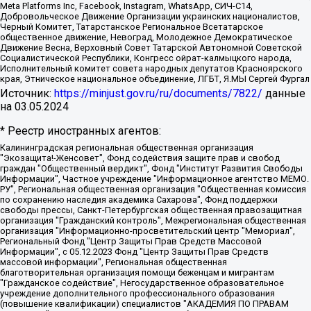
Meta Platforms Inc, Facebook, Instagram, WhatsApp, СИЧ-С14,
Добровольческое Движение Организации украинских националистов,
Черный Комитет, Татарстанское Региональное Всетатарское
общественное движение, Невоград, Молодежное Демократическое
Движение Весна, Верховный Совет Татарской Автономной Советской
Социалистической Республики, Конгресс ойрат-калмыцкого народа,
Исполнительный комитет совета народных депутатов Красноярского
края, Этническое национальное объединение, ЛГБТ, Я.МЫ Сергей Фургал
Источник:
https://minjust.gov.ru/ru/documents/7822/
данные
на
03.05.2024
* Реестр иностранных агентов:
Калининградская региональная общественная организация "Экозащита!-Женсовет", Фонд содействия защите прав и свобод граждан "Общественный вердикт", Фонд "Институт Развития Свободы Информации", Частное учреждение "Информационное агентство МЕМО. РУ", Региональная общественная организация "Общественная комиссия по сохранению наследия академика Сахарова", Фонд поддержки свободы прессы, Санкт-Петербургская общественная правозащитная организация "Гражданский контроль", Межрегиональная общественная организация "Информационно-просветительский центр "Мемориал", Региональный Фонд "Центр Защиты Прав Средств Массовой Информации", с 05.12.2023 Фонд "Центр Защиты Прав Средств массовой информации", Региональная общественная благотворительная организация помощи беженцам и мигрантам "Гражданское содействие", Негосударственное образовательное учреждение дополнительного профессионального образования (повышение квалификации) специалистов "АКАДЕМИЯ ПО ПРАВАМ ЧЕЛОВЕКА", Свердловская региональная общественная организация "Сутяжник", Автономная некоммерческая организация "Центр независимых социологических исследований", Союз общественных объединений "Российский исследовательский центр по правам человека", Региональное общественное учреждение научно-информационный центр "МЕМОРИАЛ", Некоммерческая организация "Фонд защиты гласности", Автономная некоммерческая организация "Институт прав человека", Городская общественная организация "Екатеринбургское общество "МЕМОРИАЛ", Городская общественная организация "Рязанское историко-просветительское и правозащитное общество "Мемориал" (Рязанский Мемориал), Челябинский региональный орган общественной самодеятельности – женское общественное объединение "Женщины Евразии", Челябинский региональный орган общественной самодеятельности "Уральская правозащитная группа", Фонд содействия защите здоровья и социальной справедливости имени Андрея Рылькова, Автономная Некоммерческая Организация "Аналитический Центр Юрия Левады", Автономная некоммерческая организация социальной поддержки населения "Проект Апрель", Региональная общественная организация помощи женщинам и детям, находящимся в кризисной ситуации "Информационно-методический центр "Анна", Фонд содействия развитию массовых коммуникаций и правовому просвещению "Так-так-Так", Фонд содействия устойчивому развитию "Серебряная тайга", Свердловский региональный общественный фонд социальных проектов "Новое время", "Idel.Реалии", Кавказ.Реалии, Крым.Реалии, Телеканал Настоящее Время, Татаро-башкирская служба Радио Свобода (Azatliq Radiosi), Радио Свободная Европа/Радио Свобода (PCE/PC), "Сибирь.Реалии", "Фактограф", Благотворительный фонд помощи осужденным и их семьям, Автономная некоммерческая организация "Институт глобализации и социальных движений", Фонд "В защиту прав заключенных", Частное учреждение "Центр поддержки и содействия развитию средств массовой информации", Пензенский региональный общественный благотворительный фонд "Гражданский союз", "Север.Реалии", Некоммерческая организация Фонд "Правовая инициатива", Общество с ограниченной ответственностью "Радио Свободная Европа/Радио Свобода", Чешское информационное агентство "MEDIUM-ORIENT", Красноярская региональная общественная организация "Мы против СПИДа", Камалягин Денис Николаевич, Маркелов Сергей Евгеньевич, Пономарев Лев Александрович, Савицкая Людмила Алексеевна, Автономная некоммерческая организация "Центр по работе с проблемой насилия "НАСИЛИЮ.НЕТ", Межрегиональный профессиональный союз работников здравоохранения "Альянс врачей", Юридическое лицо, зарегистрированное в Латвийской Республике, SIA "Medusa Project" (регистрационный номер 40103797863, дата регистрации 10.06.2014), Некоммерческая организация "Фонд по борьбе с коррупцией", Автономная некоммерческая организация "Институт права и публичной политики", Баданин Роман Сергеевич, Гликин Максим Александрович, Железнова Мария Михайловна, Лукьянова Юлия Сергеевна, Маетная Елизавета Витальевна, Маняхин Петр Борисович, Чуракова Ольга Владимировна, Ярош Юлия Петровна, Юридическое лицо "The Insider SIA", зарегистрированное в Риге, Латвийская Республика (дата регистрации 26.06.2015), являющееся администратором доменного имени интернет-издания "The Insider SIA", https://theins.ru, Постернак Алексей Евгеньевич, Рубин Михаил Аркадьевич, Анин Роман Александрович, Юридическое лицо Istories fonds, зарегистрированное в Латвийской Республике (регистрационный номер 50008295751, дата регистрации 24.02.2020), Великовский Дмитрий Александрович, Долинина Ирина Николаевна, Мароховская Алеся Алексеевна, Шлейнов Роман Юрьевич, Шмагун Олеся Валентиновна, Общество с ограниченной ответственностью "Альтаир 2021", Общество с ограниченной ответственностью "Вега 2021", Общество с ограниченной ответственностью "Главный редактор 2021", Общество с ограниченной ответственностью "Ромашки монолит", Важенков Артем Валерьевич, Ивановская областная общественная организация "Центр гендерных исследований", Гурман Юрий Альбертович, Медиапроект "ОВД-Инфо", Егоров Владимир Владимирович, Жилинский Владимир Александрович, Общество с ограниченной ответственностью "ЗП", Иванова София Юрьевна, Карезина Инна Павловна, Кильтау Екатерина Викторовна, Петров Алексей Викторович, Пискунов Сергей Евгеньевич, Смирнов Сергей Сергеевич, Тихонов Михаил Сергеевич, Общество с ограниченной ответственностью "ЖУРНАЛИСТ-ИНОСТРАННЫЙ АГЕНТ", Арапова Галина Юрьевна, Вольтская Татьяна Анатольевна, Американская компания "Mason G.E.S. Anonymous Foundation" (США), являющаяся владельцем интернет-издания https://mnews.world/, Компания "Stichting Bellingcat", зарегистрированная в Нидерландах (дата регистрации 11.07.2018), Захаров Андрей Вячеславович, Клепиковская Екатерина Дмитриевна, Общество с ограниченной ответственностью "МЕМО", Перл Роман Александрович, Симонов Евгений Алексеевич, Соловьева Елена Анатольевна, Сотников Даниил Владимирович, Сурначева Елизавета Дмитриевна, Автономная некоммерческая организация по защите прав человека и информированию населения "Якутия – Наше Мнение", Общество с ограниченной ответственностью "Москоу диджитал медиа", с 26.01.2023 Общество с ограниченной ответственностью "Чайка Белые сады", Ветошкина Валерия Валерьевна, Заговора Максим Александрович, Межрегиональное общественное движение "Российская ЛГБТ - сеть", Оленичев Максим Владимирович, Павлов Иван Юрьевич, Скворцова Елена Сергеевна, Общество с ограниченной ответственностью "Как бы инагент", Кочетков Игорь Викторович, Общество с ограниченной ответственностью "Честные выборы", Еланчик Олег Александрович, Общество с ограниченной ответственностью "Нобелевский призыв", Гималова Регина Эмилевна, Григорьев Андрей Валерьевич, Григорьева Алина Александровна, Ассоциация по содействию защите прав призывников, альтернативнослужащих и военнослужащих "Правозащитная группа "Гражданин.Армия.Право", Хисамова Регина Фаритовна, Автономная некоммерческая организация по реализации социально-правовых программ "Лилит", Дальневосточное общественное движение "Маяк", Санкт-Петербургская ЛГБТ-инициативная группа "Выход", Инициативная группа ЛГБТ+ "Реверс", Алексеев Андрей Викторович, Бекбулатова Таисия Львовна, Беляев Иван Михайлович, Владыкина Елена Сергеевна, Гельман Марат Александрович, Никульшина Вероника Юрьевна, Толоконникова Надежда Андреевна, Шендерович Виктор Анатольевич, Общество с ограниченной ответственностью "Данное сообщение", Общество с ограниченной ответственностью Издательский дом "Новая глава", Айнбиндер Александра Александровна, Московский комьюнити-центр для ЛГБТ+инициатив, Благотворительный фонд развития филантропии, Deutsche Welle (Германия, Kurt-Schumacher-Strasse 3, 53113 Bonn), Борзунова Мария Михайловна, Воробьев Виктор Викторович, Голубева Анна Львовна, Константинова Алла Михайловна, Малкова Ирина Владимировна, Мурадов Мурад Абдулгалимович, Осетинская Елизавета Николаевна, Понасенков Евгений Николаевич, Ганапольский Матвей Юрьевич, Киселев Евгений Алексеевич, Борухович Ирина Григорьевна, Дремин Иван Тимофеевич, Дубровский Дмитрий Викторович, Красноярская региональная общественная организация поддержки и развития альтернативных образовательных технологий и межкультурных коммуникаций "ИНТЕРРА", Маяковская Екатерина Алексеевна, Фейгин Марк Захарович, Филимонов Андрей Викторович, Дзугкоева Регина Николаевна, Доброхотов Роман Александрович, Дудь Юрий Александрович, Елкин Сергей Владимирович, Кругликов Кирилл Игоревич, Сабунаева Мария Леонидовна, Семенов Алексей Владимирович, Шаинян Карен Багратович, Шульман Екатерина Михайловна, Асафьев Артур Валерьевич, Вахштайн Виктор Семенович, Венедиктов Алексей Алексеевич, Лушникова Екатерина Евгеньевна, Волков Леонид Михайлович, Невзоров Александр Глебович, Пархоменко Сергей Борисович, Сироткин Ярослав Николаевич, Кара-Мурза Владимир Владимирович, Баранова Наталья Владимировна, Гозман Леонид Яковлевич, Кагарлицкий Борис Юльевич, Климарев Михаил Валерьевич, Милов Владимир Станиславович, Автономная некоммерческая организация Краснодарский центр современного искусства "Типография", Моргенштерн Алишер Тагирович, Соболь Любовь Эдуардовна, Общество с ограниченной ответственностью "ЛИЗА НОРМ", Каспаров Гарри Кимович, Ходорковский Михаил Борисович, Общество с ограниченной ответственностью "Апрельские тезисы", Данилович Ирина Брониславовна, Кашин Олег Владимирович, Петров Николай Владимирович, Пивоваров Алексей Владимирович, Соколов Михаил Владимирович, Цветкова Юлия Владимировна, Чичваркин Евгений Александрович, Комитет против пыток/Команда против пыток, Общество с ограниченной ответственностью "Первый научный", Общество с ограниченной ответственностью "Вертолет и ко", Белоцерковская Вероника Борисовна, Кац Максим Евгеньевич, Лазарева Татьяна Юрьевна, Шаведдинов Руслан Табризович, Яшин Илья Валерьевич, Общество с ограниченной ответственностью "Иноагент ААВ", Алешковский Дмитрий Петрович, Альбац Евгения Марковна, Быков Дмитрий Львович, Галямина Юлия Евгеньевна, Лойко Сергей Леонидович, Мартынов Кирилл Константинович, Медведев Сергей Александрович, Крашенинников Федор Геннадиевич, Гордеева Катерина Вл