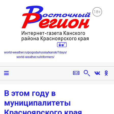
18+
world-weather.ru/pogoda/russia/kansk/7days/
world-weather.ru/informers/
В этом году в
муниципалитеты
Красноярского края