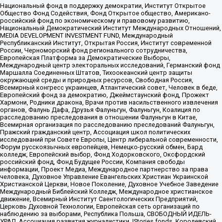
Национальный фонд в поддержку демократии, Институт Открытое
Общество Фонд Содействия, Фонд Открытое общество, Американо-
российский фонд по экономическому и правовому развитию,
Национальный Демократический Институт Международных Отношений,
MEDIA DEVELOPMENT INVESTMENT FUND, Международный
Республиканский Институт, Открытая Россия, Институт современной
России, Черноморский фонд регионального сотрудничества,
Европейская Платформа за Демократические Выборы,
Международный центр электоральных исследований, Германский фонд
Маршалла Соединенных Штатов, Тихоокеанский центр защиты
окружающей среды и природных ресурсов, Свободная Россия,
Всемирный конгресс украинцев, Атлантический совет, Человек в беде,
Европейский фонд за демократию, Джеймстаунский фонд, Прожект
Хармони, Родники дракона, Врачи против насильственного извлечения
органов, Фалунь Дафа, Друзья Фалуньгун, Фалуньгун, Коалиция по
расследованию преследования в отношении Фалуньгун в Китае,
Всемирная организация по расследованию преследований Фалуньгун,
Пражский гражданский центр, Ассоциация школ политических
исследований при Совете Европы, Центр либеральной современности,
Форум русскоязычных европейцев, Немецко-русский обмен, Бард
колледж, Европейский выбор, Фонд Ходорковского, Оксфордский
российский фонд, Фонд Будущее России, Компания свободы
информации, Проект Медиа, Международное партнерство за права
человека, Духовное Управление Евангельских Христиан Украинской
Христианской Церкви, Новое Поколение, Духовное Учебное Заведение
Международный Библейский Колледж, Международное христианское
движение, Всемирный Институт Саентологических Предприятий,
Церковь Духовной Технологии, Европейская сеть организаций по
наблюдению за выборами, Республика Польша, СВОБОДНЫЙ ИДЕЛЬ-
УРАЛ, Ассоциация развития журналистики, IStories fonds, Королевский