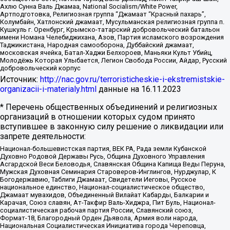
Ахлю Сунна Валь Джамаа, National Socialism/White Power,
Артподготовка, Религиозная группа “Джамаат “Красный пахарь”,
Колумбайн, Хатлонский джамаат, Мусульманская религиозная группа п.
Кушкуль г. Оренбург, Крымско-татарский добровольческий батальон
имени Номана Челебиджихана, Азов, Партия исламского возрождения
Таджикистана, Народная самооборона, Дуббайский джамаат,
московская ячейка, Батал-Хаджи Белхороев, Маньяки Культ Убийц,
Молодёжь Которая Улыбается, Легион Свобода России, Айдар, Русский
добровольческий корпус
Источник:
http://nac.gov.ru/terroristicheskie-i-ekstremistskie-
organizacii-i-materialy.html
данные на
16.11.2023
* Перечень общественных объединений и религиозных
организаций в отношении которых судом принято
вступившее в законную силу решение о ликвидации или
запрете деятельности:
Национал-большевистская партия, ВЕК РА, Рада земли Кубанской
Духовно Родовой Державы Русь, Община Духовного Управления
Асгардской Веси Беловодья, Славянская Община Капища Веды Перуна,
Мужская Духовная Семинария Староверов-Инглингов, Нурджулар, К
Богодержавию, Таблиги Джамаат, Свидетели Иеговы, Русское
национальное единство, Национал-социалистическое общество,
Джамаат мувахидов, Объединенный Вилайат Кабарды, Балкарии и
Карачая, Союз славян, Ат-Такфир Валь-Хиджра, Пит Буль, Национал-
социалистическая рабочая партия России, Славянский союз,
Формат-18, Благородный Орден Дьявола, Армия воли народа,
Национальная Социалистическая Инициатива города Череповца,