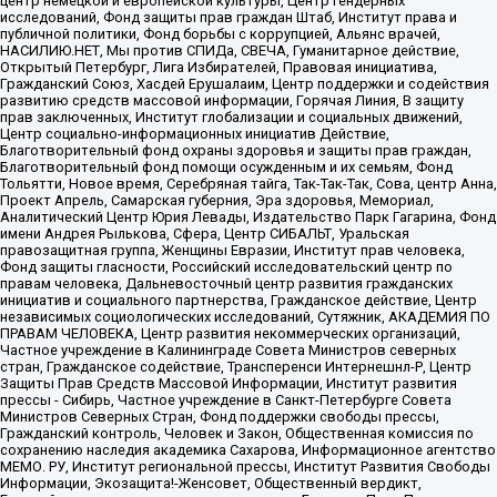
центр немецкой и европейской культуры, Центр гендерных
исследований, Фонд защиты прав граждан Штаб, Институт права и
публичной политики, Фонд борьбы с коррупцией, Альянс врачей,
НАСИЛИЮ.НЕТ, Мы против СПИДа, СВЕЧА, Гуманитарное действие,
Открытый Петербург, Лига Избирателей, Правовая инициатива,
Гражданский Союз, Хасдей Ерушалаим, Центр поддержки и содействия
развитию средств массовой информации, Горячая Линия, В защиту
прав заключенных, Институт глобализации и социальных движений,
Центр социально-информационных инициатив Действие,
Благотворительный фонд охраны здоровья и защиты прав граждан,
Благотворительный фонд помощи осужденным и их семьям, Фонд
Тольятти, Новое время, Серебряная тайга, Так-Так-Так, Сова, центр Анна,
Проект Апрель, Самарская губерния, Эра здоровья, Мемориал,
Аналитический Центр Юрия Левады, Издательство Парк Гагарина, Фонд
имени Андрея Рылькова, Сфера, Центр СИБАЛЬТ, Уральская
правозащитная группа, Женщины Евразии, Институт прав человека,
Фонд защиты гласности, Российский исследовательский центр по
правам человека, Дальневосточный центр развития гражданских
инициатив и социального партнерства, Гражданское действие, Центр
независимых социологических исследований, Сутяжник, АКАДЕМИЯ ПО
ПРАВАМ ЧЕЛОВЕКА, Центр развития некоммерческих организаций,
Частное учреждение в Калининграде Совета Министров северных
стран, Гражданское содействие, Трансперенси Интернешнл-Р, Центр
Защиты Прав Средств Массовой Информации, Институт развития
прессы - Сибирь, Частное учреждение в Санкт-Петербурге Совета
Министров Северных Стран, Фонд поддержки свободы прессы,
Гражданский контроль, Человек и Закон, Общественная комиссия по
сохранению наследия академика Сахарова, Информационное агентство
МЕМО. РУ, Институт региональной прессы, Институт Развития Свободы
Информации, Экозащита!-Женсовет, Общественный вердикт,