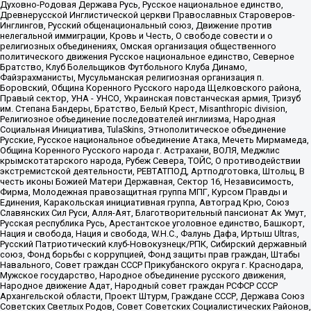
Духовно-Родовая Держава Русь, Русское национальное единство,
Древнерусской Инглистической церкви Православных Староверов-
Инглингов, Русский общенациональный союз, Движение против
нелегальной иммиграции, Кровь и Честь, О свободе совести и о
религиозных объединениях, Омская организация общественного
политического движения Русское национальное единство, Северное
Братство, Клуб Болельщиков Футбольного Клуба Динамо,
Файзрахманисты, Мусульманская религиозная организация п.
Боровский, Община Коренного Русского народа Щелковского района,
Правый сектор, УНА - УНСО, Украинская повстанческая армия, Тризуб
им. Степана Бандеры, Братство, Белый Крест, Misanthropic division,
Религиозное объединение последователей инглиизма, Народная
Социальная Инициатива, TulaSkins, Этнополитическое объединение
Русские, Русское национальное объединение Атака, Мечеть Мирмамеда,
Община Коренного Русского народа г. Астрахани, ВОЛЯ, Меджлис
крымскотатарского народа, Рубеж Севера, ТОЙС, О противодействии
экстремистской деятельности, РЕВТАТПОД, Артподготовка, Штольц, В
честь иконы Божией Матери Державная, Сектор 16, Независимость,
Фирма, Молодежная правозащитная группа МПГ, Курсом Правды и
Единения, Каракольская инициативная группа, Автоград Крю, Союз
Славянских Сил Руси, Алля-Аят, Благотворительный пансионат Ак Умут,
Русская республика Русь, Арестантское уголовное единство, Башкорт,
Нация и свобода, Нация и свобода, W.H.С., Фалунь Дафа, Иртыш Ultras,
Русский Патриотический клуб-Новокузнецк/РПК, Сибирский державный
союз, Фонд борьбы с коррупцией, Фонд защиты прав граждан, Штабы
Навального, Совет граждан СССР Прикубанского округа г. Краснодара,
Мужское государство, Народное объединение русского движения,
Народное движение Адат, Народный совет граждан РСФСР СССР
Архангельской области, Проект Штурм, Граждане СССР, Держава Союз
Советских Светлых Родов, Совет Советских Социалистических Районов,