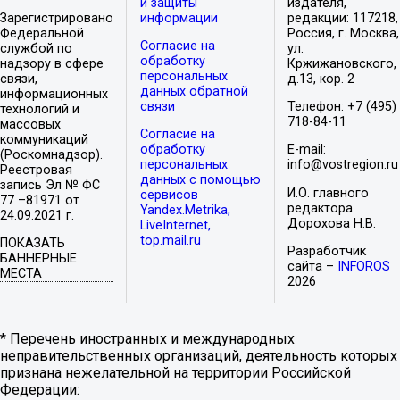
и защиты
издателя,
Зарегистрировано
информации
редакции: 117218,
Федеральной
Россия, г. Москва,
Согласие на
службой по
ул.
обработку
надзору в сфере
Кржижановского,
персональных
связи,
д.13, кор. 2
данных обратной
информационных
связи
Телефон: +7 (495)
технологий и
718-84-11
массовых
Согласие на
коммуникаций
обработку
E-mail:
(Роскомнадзор).
персональных
info@vostregion.ru
Реестровая
данных с помощью
запись Эл № ФС
И.О. главного
сервисов
77 –81971 от
редактора
Yandex.Metrika,
24.09.2021 г.
Дорохова Н.В.
LiveInternet,
top.mail.ru
ПОКАЗАТЬ
Разработчик
БАННЕРНЫЕ
сайта –
INFOROS
МЕСТА
2026
* Перечень иностранных и международных
неправительственных организаций, деятельность которых
признана нежелательной на территории Российской
Федерации: