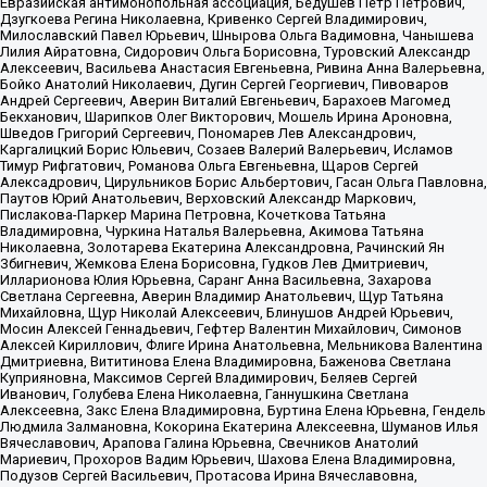
Евразийская антимонопольная ассоциация, Бедушев Петр Петрович,
Дзугкоева Регина Николаевна, Кривенко Сергей Владимирович,
Милославский Павел Юрьевич, Шнырова Ольга Вадимовна, Чанышева
Лилия Айратовна, Сидорович Ольга Борисовна, Туровский Александр
Алексеевич, Васильева Анастасия Евгеньевна, Ривина Анна Валерьевна,
Бойко Анатолий Николаевич, Дугин Сергей Георгиевич, Пивоваров
Андрей Сергеевич, Аверин Виталий Евгеньевич, Барахоев Магомед
Бекханович, Шарипков Олег Викторович, Мошель Ирина Ароновна,
Шведов Григорий Сергеевич, Пономарев Лев Александрович,
Каргалицкий Борис Юльевич, Созаев Валерий Валерьевич, Исламов
Тимур Рифгатович, Романова Ольга Евгеньевна, Щаров Сергей
Алексадрович, Цирульников Борис Альбертович, Гасан Ольга Павловна,
Паутов Юрий Анатольевич, Верховский Александр Маркович,
Пислакова-Паркер Марина Петровна, Кочеткова Татьяна
Владимировна, Чуркина Наталья Валерьевна, Акимова Татьяна
Николаевна, Золотарева Екатерина Александровна, Рачинский Ян
Збигневич, Жемкова Елена Борисовна, Гудков Лев Дмитриевич,
Илларионова Юлия Юрьевна, Саранг Анна Васильевна, Захарова
Светлана Сергеевна, Аверин Владимир Анатольевич, Щур Татьяна
Михайловна, Щур Николай Алексеевич, Блинушов Андрей Юрьевич,
Мосин Алексей Геннадьевич, Гефтер Валентин Михайлович, Симонов
Алексей Кириллович, Флиге Ирина Анатольевна, Мельникова Валентина
Дмитриевна, Вититинова Елена Владимировна, Баженова Светлана
Куприяновна, Максимов Сергей Владимирович, Беляев Сергей
Иванович, Голубева Елена Николаевна, Ганнушкина Светлана
Алексеевна, Закс Елена Владимировна, Буртина Елена Юрьевна, Гендель
Людмила Залмановна, Кокорина Екатерина Алексеевна, Шуманов Илья
Вячеславович, Арапова Галина Юрьевна, Свечников Анатолий
Мариевич, Прохоров Вадим Юрьевич, Шахова Елена Владимировна,
Подузов Сергей Васильевич, Протасова Ирина Вячеславовна,