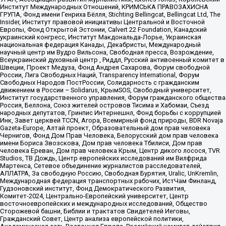
Институт Международных Отношений, КРИМСЬКА ПРАВОЗАХИСНА
ГРУПА, Фонд имени Генриха Бёлля, Stichting Bellingcat, Bellingcat Ltd, The
Insider, Институт правовой инициативы Центральной и Восточной
Европы, Фонд Открытой Эстонии, Calvert 22 Foundation, Канадский
украинский конгресс, Институт Макдональда-Лорье, Украинская
национальная федерация Канады, Декабристы, Международный
научный центр им Вудро Вильсона, Свободная пресса, Возрождение,
Всеукраинский духовный центр , Риддл, Русский антивоенный комитет в
Швеции, Проект Медуза, Фонд Андрея Сахарова, Форум свободной
России, Лига Свободных Наций, Transparеncy International, Форум
Свободных Народов ПостРоссии, Солидарность с гражданским
движением в России – Solidarus, КрымSOS, Свободный университет,
Институт государственного управления, Форум гражданского общества
Россия, Беллона, Союз жителей островов Тисима и Хабомаи, Съезд
народных депутатов, Гринпис Интернешнл, Фонд борьбы с коррупцией
Инк, Завет церквей TCCN, Агора, Всемирный фонд природы, BDR Novaja
Gazeta-Europe, Алтай проект, Образовательный дом прав человека
Чернигов, Фонд Дом Прав Человека, Белорусский дом прав человека
имени Бориса Звозскова, Дом прав человека Тбилиси, Дом прав
человека Ереван, Дом прав человека Крым, Центр дикого лосося, TVR
Studios, ТВ Дождь, Центр европейских исследований им Вилфрида
Мартенса, Сетевое объединение журналистов расследователей,
АЛЛАТРА, За свободную Россию, Свободная Бурятия, Uralic, UnKremlin,
Международная федерация транспортных рабочих, ИстЧам Финланд,
Гудзоновский институт, Фонд Демократического Развития,
Комитет-2024, Центрально-Европейский университет, Центр
восточноевропейских и международных исследований, Общество
Сторожевой башни, Библии и трактатов Свидетелей Иеговы,
Гражданский Совет, Центр анализа европейской политики,