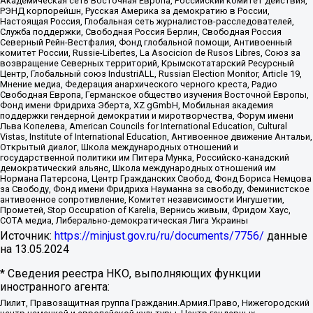
Академическая сеть Восточная Европа, Российский комитет действия,
РЭНД корпорейшн, Русская Америка за демократию в России,
Настоящая Россия, Глобальная сеть журналистов-расследователей,
Служба поддержки, Свободная Россия Берлин, Свободная Россия
Северный Рейн-Вестфалия, Фонд глобальной помощи, Антивоенный
комитет России, Russie-Libertes, La Asocicion de Rusos Libres, Союз за
возвращение Северных территорий, Крымскотатарский Ресурсный
Центр, Глобальный союз IndustriALL, Russian Election Monitor, Article 19,
Мнение медиа, Федерация анархического черного креста, Радио
Свободная Европа, Германское общество изучения Восточной Европы,
Фонд имени Фридриха Эберта, XZ gGmbH, Мобильная академия
поддержки гендерной демократии и миротворчества, Форум имени
Льва Копелева, American Councils for International Education, Cultural
Vistas, Institute of International Education, Антивоенное движение Антальи,
Открытый диалог, Школа международных отношений и
государственной политики им Питера Мунка, Российско-канадский
демократический альянс, Школа международных отношений им
Нормана Патерсона, Центр Гражданских Свобод, Фонд Бориса Немцова
за Свободу, Фонд имени Фридриха Науманна за свободу, Феминистское
антивоенное сопротивление, Комитет независимости Ингушетии,
Прометей, Stop Occupation of Karelia, Вернись живым, Фридом Хаус,
СОТА медиа, Либерально-демократическая Лига Украины
Источник:
https://minjust.gov.ru/ru/documents/7756/
данные
на
13.05.2024
* Сведения реестра НКО, выполняющих функции
иностранного агента:
Лилит, Правозащитная группа Гражданин.Армия.Право, Нижегородский