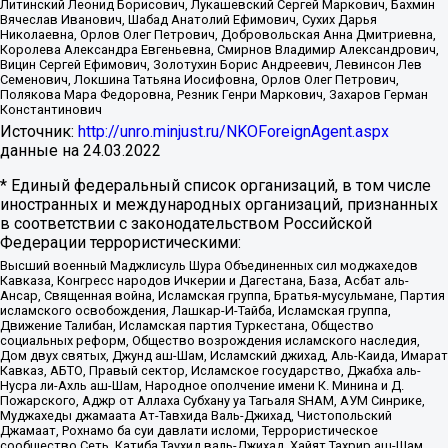
Литинский Леонид Борисович, Лукашевский Сергей Маркович, Бахмин
Вячеслав Иванович, Шабад Анатолий Ефимович, Сухих Дарья
Николаевна, Орлов Олег Петрович, Добровольская Анна Дмитриевна,
Королева Александра Евгеньевна, Смирнов Владимир Александрович,
Вицин Сергей Ефимович, Золотухин Борис Андреевич, Левинсон Лев
Семенович, Локшина Татьяна Иосифовна, Орлов Олег Петрович,
Полякова Мара Федоровна, Резник Генри Маркович, Захаров Герман
Константинович
Источник:
http://unro.minjust.ru/NKOForeignAgent.aspx
данные на
24.03.2022
* Единый федеральный список организаций, в том числе
иностранных и международных организаций, признанных
в соответствии с законодательством Российской
Федерации террористическими:
Высший военный Маджлисуль Шура Объединенных сил моджахедов
Кавказа, Конгресс народов Ичкерии и Дагестана, База, Асбат аль-
Ансар, Священная война, Исламская группа, Братья-мусульмане, Партия
исламского освобождения, Лашкар-И-Тайба, Исламская группа,
Движение Талибан, Исламская партия Туркестана, Общество
социальных реформ, Общество возрождения исламского наследия,
Дом двух святых, Джунд аш-Шам, Исламский джихад, Аль-Каида, Имарат
Кавказ, АБТО, Правый сектор, Исламское государство, Джабха аль-
Нусра ли-Ахль аш-Шам, Народное ополчение имени К. Минина и Д.
Пожарского, Аджр от Аллаха Субхану уа Тагьаля SHAM, АУМ Синрике,
Муджахеды джамаата Ат-Тавхида Валь-Джихад, Чистопольский
Джамаат, Рохнамо ба суи давлати исломи, Террористическое
сообщество Сеть, Катиба Таухид валь-Джихад, Хайят Тахрир аш-Шам,