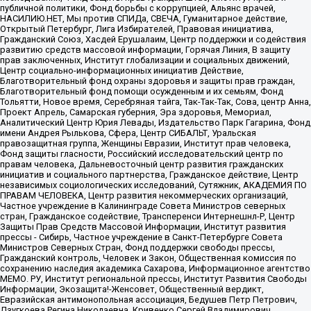
публичной политики, Фонд борьбы с коррупцией, Альянс врачей,
НАСИЛИЮ.НЕТ, Мы против СПИДа, СВЕЧА, Гуманитарное действие,
Открытый Петербург, Лига Избирателей, Правовая инициатива,
Гражданский Союз, Хасдей Ерушалаим, Центр поддержки и содействия
развитию средств массовой информации, Горячая Линия, В защиту
прав заключенных, Институт глобализации и социальных движений,
Центр социально-информационных инициатив Действие,
Благотворительный фонд охраны здоровья и защиты прав граждан,
Благотворительный фонд помощи осужденным и их семьям, Фонд
Тольятти, Новое время, Серебряная тайга, Так-Так-Так, Сова, центр Анна,
Проект Апрель, Самарская губерния, Эра здоровья, Мемориал,
Аналитический Центр Юрия Левады, Издательство Парк Гагарина, Фонд
имени Андрея Рылькова, Сфера, Центр СИБАЛЬТ, Уральская
правозащитная группа, Женщины Евразии, Институт прав человека,
Фонд защиты гласности, Российский исследовательский центр по
правам человека, Дальневосточный центр развития гражданских
инициатив и социального партнерства, Гражданское действие, Центр
независимых социологических исследований, Сутяжник, АКАДЕМИЯ ПО
ПРАВАМ ЧЕЛОВЕКА, Центр развития некоммерческих организаций,
Частное учреждение в Калининграде Совета Министров северных
стран, Гражданское содействие, Трансперенси Интернешнл-Р, Центр
Защиты Прав Средств Массовой Информации, Институт развития
прессы - Сибирь, Частное учреждение в Санкт-Петербурге Совета
Министров Северных Стран, Фонд поддержки свободы прессы,
Гражданский контроль, Человек и Закон, Общественная комиссия по
сохранению наследия академика Сахарова, Информационное агентство
МЕМО. РУ, Институт региональной прессы, Институт Развития Свободы
Информации, Экозащита!-Женсовет, Общественный вердикт,
Евразийская антимонопольная ассоциация, Бедушев Петр Петрович,
Дзугкоева Регина Николаевна, Кривенко Сергей Владимирович,