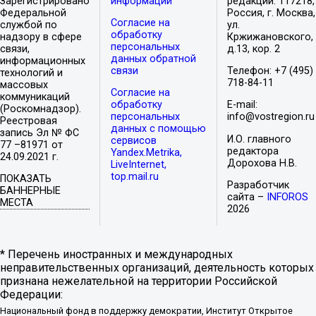
Зарегистрировано
информации
редакции: 117218,
Федеральной
Россия, г. Москва,
Согласие на
службой по
ул.
обработку
надзору в сфере
Кржижановского,
персональных
связи,
д.13, кор. 2
данных обратной
информационных
связи
Телефон: +7 (495)
технологий и
718-84-11
массовых
Согласие на
коммуникаций
обработку
E-mail:
(Роскомнадзор).
персональных
info@vostregion.ru
Реестровая
данных с помощью
запись Эл № ФС
И.О. главного
сервисов
77 –81971 от
редактора
Yandex.Metrika,
24.09.2021 г.
Дорохова Н.В.
LiveInternet,
top.mail.ru
ПОКАЗАТЬ
Разработчик
БАННЕРНЫЕ
сайта –
INFOROS
МЕСТА
2026
* Перечень иностранных и международных
неправительственных организаций, деятельность которых
признана нежелательной на территории Российской
Федерации:
Национальный фонд в поддержку демократии, Институт Открытое