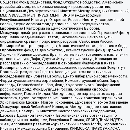
Общество Фонд Содействия, Фонд Открытое общество, Американо-
российский фонд по экономическому и правовому развитию,
Национальный Демократический Институт Международных Отношений,
MEDIA DEVELOPMENT INVESTMENT FUND, Международный
Республиканский Институт, Открытая Россия, Институт современной
России, Черноморский фонд регионального сотрудничества,
Европейская Платформа за Демократические Выборы,
Международный центр электоральных исследований, Германский фонд
Маршалла Соединенных Штатов, Тихоокеанский центр защиты
окружающей среды и природных ресурсов, Свободная Россия,
Всемирный конгресс украинцев, Атлантический совет, Человек в беде,
Европейский фонд за демократию, Джеймстаунский фонд, Прожект
Хармони, Родники дракона, Врачи против насильственного извлечения
органов, Фалунь Дафа, Друзья Фалуньгун, Фалуньгун, Коалиция по
расследованию преследования в отношении Фалуньгун в Китае,
Всемирная организация по расследованию преследований Фалуньгун,
Пражский гражданский центр, Ассоциация школ политических
исследований при Совете Европы, Центр либеральной современности,
Форум русскоязычных европейцев, Немецко-русский обмен, Бард
колледж, Европейский выбор, Фонд Ходорковского, Оксфордский
российский фонд, Фонд Будущее России, Компания свободы
информации, Проект Медиа, Международное партнерство за права
человека, Духовное Управление Евангельских Христиан Украинской
Христианской Церкви, Новое Поколение, Духовное Учебное Заведение
Международный Библейский Колледж, Международное христианское
движение, Всемирный Институт Саентологических Предприятий,
Церковь Духовной Технологии, Европейская сеть организаций по
наблюдению за выборами, Республика Польша, СВОБОДНЫЙ ИДЕЛЬ-
УРАЛ, Ассоциация развития журналистики, IStories fonds, Королевский
Институт Международных Отношений, КРИМСЬКА ПРАВОЗАХИСНА