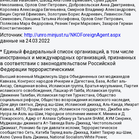
Вячеслав Иванович, Шабад Анатолий Ефимович, Сухих Дарья
Николаевна, Орлов Олег Петрович, Добровольская Анна Дмитриевна,
Королева Александра Евгеньевна, Смирнов Владимир Александрович,
Вицин Сергей Ефимович, Золотухин Борис Андреевич, Левинсон Лев
Семенович, Локшина Татьяна Иосифовна, Орлов Олег Петрович,
Полякова Мара Федоровна, Резник Генри Маркович, Захаров Герман
Константинович
Источник:
http://unro.minjust.ru/NKOForeignAgent.aspx
данные на
24.03.2022
* Единый федеральный список организаций, в том числе
иностранных и международных организаций, признанных
в соответствии с законодательством Российской
Федерации террористическими:
Высший военный Маджлисуль Шура Объединенных сил моджахедов
Кавказа, Конгресс народов Ичкерии и Дагестана, База, Асбат аль-
Ансар, Священная война, Исламская группа, Братья-мусульмане, Партия
исламского освобождения, Лашкар-И-Тайба, Исламская группа,
Движение Талибан, Исламская партия Туркестана, Общество
социальных реформ, Общество возрождения исламского наследия,
Дом двух святых, Джунд аш-Шам, Исламский джихад, Аль-Каида, Имарат
Кавказ, АБТО, Правый сектор, Исламское государство, Джабха аль-
Нусра ли-Ахль аш-Шам, Народное ополчение имени К. Минина и Д.
Пожарского, Аджр от Аллаха Субхану уа Тагьаля SHAM, АУМ Синрике,
Муджахеды джамаата Ат-Тавхида Валь-Джихад, Чистопольский
Джамаат, Рохнамо ба суи давлати исломи, Террористическое
сообщество Сеть, Катиба Таухид валь-Джихад, Хайят Тахрир аш-Шам,
Ахлю Сунна Валь Джамаа, National Socialism/White Power,