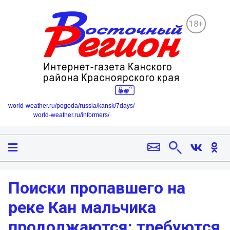
18+
world-weather.ru/pogoda/russia/kansk/7days/
world-weather.ru/informers/
Поиски пропавшего на
реке Кан мальчика
продолжаются: требуются