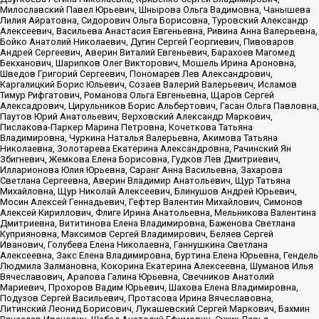
Милославский Павел Юрьевич, Шнырова Ольга Вадимовна, Чанышева
Лилия Айратовна, Сидорович Ольга Борисовна, Туровский Александр
Алексеевич, Васильева Анастасия Евгеньевна, Ривина Анна Валерьевна,
Бойко Анатолий Николаевич, Дугин Сергей Георгиевич, Пивоваров
Андрей Сергеевич, Аверин Виталий Евгеньевич, Барахоев Магомед
Бекханович, Шарипков Олег Викторович, Мошель Ирина Ароновна,
Шведов Григорий Сергеевич, Пономарев Лев Александрович,
Каргалицкий Борис Юльевич, Созаев Валерий Валерьевич, Исламов
Тимур Рифгатович, Романова Ольга Евгеньевна, Щаров Сергей
Алексадрович, Цирульников Борис Альбертович, Гасан Ольга Павловна,
Паутов Юрий Анатольевич, Верховский Александр Маркович,
Пислакова-Паркер Марина Петровна, Кочеткова Татьяна
Владимировна, Чуркина Наталья Валерьевна, Акимова Татьяна
Николаевна, Золотарева Екатерина Александровна, Рачинский Ян
Збигневич, Жемкова Елена Борисовна, Гудков Лев Дмитриевич,
Илларионова Юлия Юрьевна, Саранг Анна Васильевна, Захарова
Светлана Сергеевна, Аверин Владимир Анатольевич, Щур Татьяна
Михайловна, Щур Николай Алексеевич, Блинушов Андрей Юрьевич,
Мосин Алексей Геннадьевич, Гефтер Валентин Михайлович, Симонов
Алексей Кириллович, Флиге Ирина Анатольевна, Мельникова Валентина
Дмитриевна, Вититинова Елена Владимировна, Баженова Светлана
Куприяновна, Максимов Сергей Владимирович, Беляев Сергей
Иванович, Голубева Елена Николаевна, Ганнушкина Светлана
Алексеевна, Закс Елена Владимировна, Буртина Елена Юрьевна, Гендель
Людмила Залмановна, Кокорина Екатерина Алексеевна, Шуманов Илья
Вячеславович, Арапова Галина Юрьевна, Свечников Анатолий
Мариевич, Прохоров Вадим Юрьевич, Шахова Елена Владимировна,
Подузов Сергей Васильевич, Протасова Ирина Вячеславовна,
Литинский Леонид Борисович, Лукашевский Сергей Маркович, Бахмин