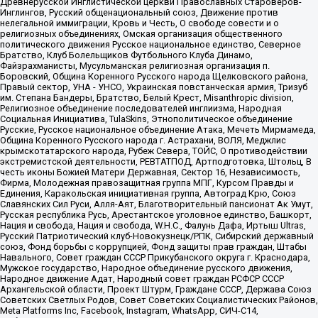
Древнерусской Инглистической церкви Православных Староверов-
Инглингов, Русский общенациональный союз, Движение против
нелегальной иммиграции, Кровь и Честь, О свободе совести и о
религиозных объединениях, Омская организация общественного
политического движения Русское национальное единство, Северное
Братство, Клуб Болельщиков Футбольного Клуба Динамо,
Файзрахманисты, Мусульманская религиозная организация п.
Боровский, Община Коренного Русского народа Щелковского района,
Правый сектор, УНА - УНСО, Украинская повстанческая армия, Тризуб
им. Степана Бандеры, Братство, Белый Крест, Misanthropic division,
Религиозное объединение последователей инглиизма, Народная
Социальная Инициатива, TulaSkins, Этнополитическое объединение
Русские, Русское национальное объединение Атака, Мечеть Мирмамеда,
Община Коренного Русского народа г. Астрахани, ВОЛЯ, Меджлис
крымскотатарского народа, Рубеж Севера, ТОЙС, О противодействии
экстремистской деятельности, РЕВТАТПОД, Артподготовка, Штольц, В
честь иконы Божией Матери Державная, Сектор 16, Независимость,
Фирма, Молодежная правозащитная группа МПГ, Курсом Правды и
Единения, Каракольская инициативная группа, Автоград Крю, Союз
Славянских Сил Руси, Алля-Аят, Благотворительный пансионат Ак Умут,
Русская республика Русь, Арестантское уголовное единство, Башкорт,
Нация и свобода, Нация и свобода, W.H.С., Фалунь Дафа, Иртыш Ultras,
Русский Патриотический клуб-Новокузнецк/РПК, Сибирский державный
союз, Фонд борьбы с коррупцией, Фонд защиты прав граждан, Штабы
Навального, Совет граждан СССР Прикубанского округа г. Краснодара,
Мужское государство, Народное объединение русского движения,
Народное движение Адат, Народный совет граждан РСФСР СССР
Архангельской области, Проект Штурм, Граждане СССР, Держава Союз
Советских Светлых Родов, Совет Советских Социалистических Районов,
Meta Platforms Inc, Facebook, Instagram, WhatsApp, СИЧ-С14,