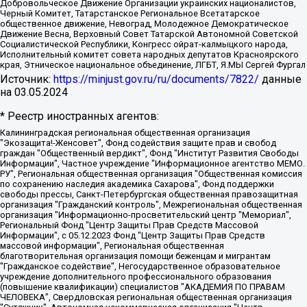
Добровольческое Движение Организации украинских националистов,
Черный Комитет, Татарстанское Региональное Всетатарское
общественное движение, Невоград, Молодежное Демократическое
Движение Весна, Верховный Совет Татарской Автономной Советской
Социалистической Республики, Конгресс ойрат-калмыцкого народа,
Исполнительный комитет совета народных депутатов Красноярского
края, Этническое национальное объединение, ЛГБТ, Я.МЫ Сергей Фургал
Источник:
https://minjust.gov.ru/ru/documents/7822/
данные
на
03.05.2024
* Реестр иностранных агентов:
Калининградская региональная общественная организация "Экозащита!-Женсовет", Фонд содействия защите прав и свобод граждан "Общественный вердикт", Фонд "Институт Развития Свободы Информации", Частное учреждение "Информационное агентство МЕМО. РУ", Региональная общественная организация "Общественная комиссия по сохранению наследия академика Сахарова", Фонд поддержки свободы прессы, Санкт-Петербургская общественная правозащитная организация "Гражданский контроль", Межрегиональная общественная организация "Информационно-просветительский центр "Мемориал", Региональный Фонд "Центр Защиты Прав Средств Массовой Информации", с 05.12.2023 Фонд "Центр Защиты Прав Средств массовой информации", Региональная общественная благотворительная организация помощи беженцам и мигрантам "Гражданское содействие", Негосударственное образовательное учреждение дополнительного профессионального образования (повышение квалификации) специалистов "АКАДЕМИЯ ПО ПРАВАМ ЧЕЛОВЕКА", Свердловская региональная общественная организация "Сутяжник", Автономная некоммерческая организация "Центр независимых социологических исследований", Союз общественных объединений "Российский исследовательский центр по правам человека", Региональное общественное учреждение научно-информационный центр "МЕМОРИАЛ", Некоммерческая организация "Фонд защиты гласности", Автономная некоммерческая организация "Институт прав человека", Городская общественная организация "Екатеринбургское общество "МЕМОРИАЛ", Городская общественная организация "Рязанское историко-просветительское и правозащитное общество "Мемориал" (Рязанский Мемориал), Челябинский региональный орган общественной самодеятельности – женское общественное объединение "Женщины Евразии", Челябинский региональный орган общественной самодеятельности "Уральская правозащитная группа", Фонд содействия защите здоровья и социальной справедливости имени Андрея Рылькова, Автономная Некоммерческая Организация "Аналитический Центр Юрия Левады", Автономная некоммерческая организация социальной поддержки населения "Проект Апрель", Региональная общественная организация помощи женщинам и детям, находящимся в кризисной ситуации "Информационно-методический центр "Анна", Фонд содействия развитию массовых коммуникаций и правовому просвещению "Так-так-Так", Фонд содействия устойчивому развитию "Серебряная тайга", Свердловский региональный общественный фонд социальных проектов "Новое время", "Idel.Реалии", Кавказ.Реалии, Крым.Реалии, Телеканал Настоящее Время, Татаро-башкирская служба Радио Свобода (Azatliq Radiosi), Радио Свободная Европа/Радио Свобода (PCE/PC), "Сибирь.Реалии", "Фактограф", Благотворительный фонд помощи осужденным и их семьям, Автономная некоммерческая организация "Институт глобализации и социальных движений", Фонд "В защиту прав заключенных", Частное учреждение "Центр поддержки и содействия развитию средств массовой информации", Пензенский региональный общественный благотворительный фонд "Гражданский союз", "Север.Реалии", Некоммерческая организация Фонд "Правовая инициатива", Общество с ограниченной ответственностью "Радио Свободная Европа/Радио Свобода", Чешское информационное агентство "MEDIUM-ORIENT", Красноярская региональная общественная организация "Мы против СПИДа", Камалягин Денис Николаевич, Маркелов Сергей Евгеньевич, Пономарев Лев Александрович, Савицкая Людмила Алексеевна, Автономная некоммерческая организация "Центр по работе с проблемой насилия "НАСИЛИЮ.НЕТ", Межрегиональный профессиональный союз работников здравоохранения "Альянс врачей", Юридическое лицо, зарегистрированное в Латвийской Республике, SIA "Medusa Project" (регистрационный номер 40103797863, дата регистрации 10.06.2014), Некоммерческая организация "Фонд по борьбе с коррупцией", Автономная некоммерческая организация "Институт права и публичной политики", Баданин Роман Сергеевич, Гликин Максим Александрович, Железнова Мария Михайловна, Лукьянова Юлия Сергеевна, Маетная Елизавета Витальевна, Маняхин Петр Борисович, Чуракова Ольга Владимировна, Ярош Юлия Петровна, Юридическое лицо "The Insider SIA", зарегистрированное в Риге, Латвийская Республика (дата регистрации 26.06.2015), являющееся администратором доменного имени интернет-издания "The Insider SIA", https://theins.ru, Постернак Алексей Евгеньевич, Рубин Михаил Аркадьевич, Анин Роман Александрович, Юридическое лицо Istories fonds, зарегистрированное в Латвийской Республике (регистрационный номер 50008295751, дата регистрации 24.02.2020), Великовский Дмитрий Александрович, Долинина Ирина Николаевна, Мароховская Алеся Алексеевна, Шлейнов Роман Юрьевич, Шмагун Олеся Валентиновна, Общество с ограниченной ответственностью "Альтаир 2021", Общество с ограниченной ответственностью "Вега 2021", Общество с ограниченной ответственностью "Главный редактор 2021", Общество с ограниченной ответственностью "Ромашки монолит", Важенков Артем Валерьевич, Ивановская областная общественная организация "Центр гендерных исследований", Гурман Юрий Альбертович, Медиапроект "ОВД-Инфо", Егоров Владимир Владимирович, Жилинский Владимир Александрович, Общество с ограниченной ответственностью "ЗП", Иванова София Юрьевна, Карезина Инна Павловна, Кильтау Екатерина Викторовна, Петров Алексей Викторович, Пискунов Сергей Евгеньевич, Смирнов Сергей Сергеевич, Тихонов Михаил Сергеевич, Общество с ограниченной ответственностью "ЖУРНАЛИСТ-ИНОСТРАННЫЙ АГЕНТ", Арапова Галина Юрьевна, Вольтская Татьяна Анатольевна, Американская компания "Mason G.E.S. Anonymous Foundation" (США), являющаяся владельцем интернет-издания https://mnews.world/, Компания "Stichting Bellingcat", зарегистрированная в Нидерландах (дата регистрации 11.07.2018), Захаров Андрей Вячеславович, Клепиковская Екатерина Дмитриевна, Общество с ограниченной ответственностью "МЕМО", Перл Роман Александрович, Симонов Евгений Алексеевич, Соловьева Елена Анатольевна, Сотников Даниил Владимирович, Сурначева Елизавета Дмитриевна, Автономная некоммерческая организация по защите прав человека и информированию населения "Якутия – Наше Мнение", Общество с ограниченной ответственностью "Москоу диджитал медиа", с 26.01.2023 Общество с ограниченной ответственностью "Чайка Белые сады", Ветошкина Валерия Валерьевна, Заговора Максим Александрович, Межрегиональное общественное движение "Российская ЛГБТ - сеть", Оленичев Максим Владимирович, Павлов Иван Юрьевич, Скворцова Елена Сергеевна, Общество с ограниченной ответственностью "Как бы инагент", Кочетков Игорь Викторович, Общество с ограниченной ответственностью "Честные выборы", Еланчик Олег Александрович, Общество с ограниченной ответственностью "Нобелевский призыв", Гималова Регина Эмилевна, Григорьев Андрей Валерьевич, Григорьева Алина Александровна, Ассоциация по содействию защите прав призывников, альтернативнослужащих и военнослужащих "Правозащитная группа "Гражданин.Армия.Право", Хисамова Регина Фаритовна, Автономная некоммерческая организация по реализации социально-правовых программ "Лилит", Дальневосточное общественное движение "Маяк", Санкт-Петербургская ЛГБТ-инициативная группа "Выход", Инициативная группа ЛГБТ+ "Реверс", Алексеев Андрей Викторович, Бекбулатова Таисия Львовна, Беляев Иван Михайлович, Владыкина Елена Сергеевна, Гельман Марат Александрович, Никульшина Вероника Юрьевна, Толоконникова Надежда Андреевна, Шендерович Виктор Анатольевич, Общество с ограниченной ответственностью "Данное сообщение", Общество с ограниченной ответственностью Издательский дом "Новая глава", Айнбиндер Александра Александровна, Московский комьюнити-центр для ЛГБТ+инициатив, Благотворительный фонд развития филантропии, Deutsche Welle (Германия, Kurt-Schumacher-Strasse 3, 53113 Bonn), Борзунова Мария Михайловна, Воробьев Виктор Викторович, Голубева Анна Львовна, Константинова Алла Михайловна, Малкова Ирина Владимировна, Мурадов Мурад Абдулгалимович, Осетинская Елизавета Николаевна, Понасенков Евгений Николаевич, Ганапольский Матвей Юрьевич, Киселев Евгений Алексеевич, Борухович Ирина Григорьевна, Дремин Иван Тимофеевич, Дубровский Дмитрий Викторович, Красноярская региональная общественная организация поддержки и развития альтернативных образовательных технологий и межкультурных коммуникаций "ИНТЕРРА", Маяковская Екатерина Алексеевна, Фейгин Марк Захарович, Филимонов Андрей Викторович, Дзугкоева Регина Николаевна, Доброхотов Роман Александрович, Дудь Юрий Александрович, Елкин Сергей Владимирович, Кругликов Кирилл Игоревич, Сабунаева Мария Леонидовна, Семенов Алексей Владимирович, Шаинян Карен Багратович, Шульман Екатерина Михайловна, Асафьев Артур Валерьевич, Вахштайн Виктор Семенович, Венедиктов Алексей Алексеевич, Лушникова Екатерина Евгеньевна, Волков Леонид Михайлович, Невзоров Александр Глебович, Пархоменко Сергей Борисович, Сироткин Ярослав Николаевич, Кара-Мурза Владимир Владимирович, Баранова Наталья Владимировна, Гозман Леонид Яковлевич, Кагарлицкий Борис Юльевич, Климарев Михаил Валерьевич, Милов Владимир Станиславович, Автономная некоммерческая организация Краснодарский центр современного искусства "Типография", Моргенштерн Алишер Тагирович, Соболь Любовь Эдуардовна, Общество с ограниченной ответственностью "ЛИЗА НОРМ", Каспаров Гарри Кимович, Ходорковский Михаил Борисович, Общество с ограниченной ответственностью "Апрельские тезисы", Данилович Ирина Брониславовна, Кашин Олег Владимирович, Петров Николай Владимирович, Пивоваров Алексей Владимирович, Соколов Михаил Владимирович, Цветкова Юлия Владимировна, Чичваркин Евгений Александрович, Комитет против пыток/Команда против пыток, Общество с ограниченной ответственностью "Первый научный", Общество с ограниченной ответственностью "Вертолет и ко", Белоцерковская Вероника Борисовна, Кац Максим Евгеньевич, Лазарева Татьяна Юрьевна, Шаведдинов Руслан Табризович, Яшин Илья Валерьевич, Общество с ограниченной ответственностью "Иноагент ААВ", Алешковский Дмитрий Петрович, Альбац Евгения Марковна, Быков Дмитрий Львович, Галямина Юлия Евгеньевна, Лойко Сергей Леонидович, Мартынов Кирилл Константинович, Медведев Сергей Александрович, Крашенинников Федор Геннадиевич, Гордеева Катерина Вл