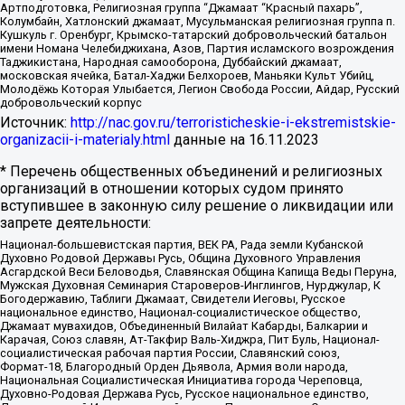
Артподготовка, Религиозная группа “Джамаат “Красный пахарь”,
Колумбайн, Хатлонский джамаат, Мусульманская религиозная группа п.
Кушкуль г. Оренбург, Крымско-татарский добровольческий батальон
имени Номана Челебиджихана, Азов, Партия исламского возрождения
Таджикистана, Народная самооборона, Дуббайский джамаат,
московская ячейка, Батал-Хаджи Белхороев, Маньяки Культ Убийц,
Молодёжь Которая Улыбается, Легион Свобода России, Айдар, Русский
добровольческий корпус
Источник:
http://nac.gov.ru/terroristicheskie-i-ekstremistskie-
organizacii-i-materialy.html
данные на
16.11.2023
* Перечень общественных объединений и религиозных
организаций в отношении которых судом принято
вступившее в законную силу решение о ликвидации или
запрете деятельности:
Национал-большевистская партия, ВЕК РА, Рада земли Кубанской
Духовно Родовой Державы Русь, Община Духовного Управления
Асгардской Веси Беловодья, Славянская Община Капища Веды Перуна,
Мужская Духовная Семинария Староверов-Инглингов, Нурджулар, К
Богодержавию, Таблиги Джамаат, Свидетели Иеговы, Русское
национальное единство, Национал-социалистическое общество,
Джамаат мувахидов, Объединенный Вилайат Кабарды, Балкарии и
Карачая, Союз славян, Ат-Такфир Валь-Хиджра, Пит Буль, Национал-
социалистическая рабочая партия России, Славянский союз,
Формат-18, Благородный Орден Дьявола, Армия воли народа,
Национальная Социалистическая Инициатива города Череповца,
Духовно-Родовая Держава Русь, Русское национальное единство,