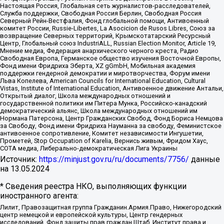
Настоящая Россия, Глобальная сеть журналистов-расследователей,
Служба поддержки, Свободная Россия Берлин, Свободная Россия
Северный Рейн-Вестфалия, Фонд глобальной помощи, Антивоенный
комитет России, Russie-Libertes, La Asocicion de Rusos Libres, Союз за
возвращение Северных территорий, Крымскотатарский Ресурсный
Центр, Глобальный союз IndustriALL, Russian Election Monitor, Article 19,
Мнение медиа, Федерация анархического черного креста, Радио
Свободная Европа, Германское общество изучения Восточной Европы,
Фонд имени Фридриха Эберта, XZ gGmbH, Мобильная академия
поддержки гендерной демократии и миротворчества, Форум имени
Льва Копелева, American Councils for International Education, Cultural
Vistas, Institute of International Education, Антивоенное движение Антальи,
Открытый диалог, Школа международных отношений и
государственной политики им Питера Мунка, Российско-канадский
демократический альянс, Школа международных отношений им
Нормана Патерсона, Центр Гражданских Свобод, Фонд Бориса Немцова
за Свободу, Фонд имени Фридриха Науманна за свободу, Феминистское
антивоенное сопротивление, Комитет независимости Ингушетии,
Прометей, Stop Occupation of Karelia, Вернись живым, Фридом Хаус,
СОТА медиа, Либерально-демократическая Лига Украины
Источник:
https://minjust.gov.ru/ru/documents/7756/
данные
на
13.05.2024
* Сведения реестра НКО, выполняющих функции
иностранного агента:
Лилит, Правозащитная группа Гражданин.Армия.Право, Нижегородский
центр немецкой и европейской культуры, Центр гендерных
исследований, Фонд защиты прав граждан Штаб, Институт права и