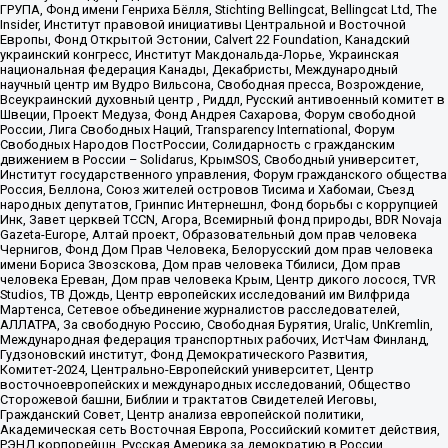
ГРУПА, Фонд имени Генриха Бёлля, Stichting Bellingcat, Bellingcat Ltd, The
Insider, Институт правовой инициативы Центральной и Восточной
Европы, Фонд Открытой Эстонии, Calvert 22 Foundation, Канадский
украинский конгресс, Институт Макдональда-Лорье, Украинская
национальная федерация Канады, Декабристы, Международный
научный центр им Вудро Вильсона, Свободная пресса, Возрождение,
Всеукраинский духовный центр , Риддл, Русский антивоенный комитет в
Швеции, Проект Медуза, Фонд Андрея Сахарова, Форум свободной
России, Лига Свободных Наций, Transparеncy International, Форум
Свободных Народов ПостРоссии, Солидарность с гражданским
движением в России – Solidarus, КрымSOS, Свободный университет,
Институт государственного управления, Форум гражданского общества
Россия, Беллона, Союз жителей островов Тисима и Хабомаи, Съезд
народных депутатов, Гринпис Интернешнл, Фонд борьбы с коррупцией
Инк, Завет церквей TCCN, Агора, Всемирный фонд природы, BDR Novaja
Gazeta-Europe, Алтай проект, Образовательный дом прав человека
Чернигов, Фонд Дом Прав Человека, Белорусский дом прав человека
имени Бориса Звозскова, Дом прав человека Тбилиси, Дом прав
человека Ереван, Дом прав человека Крым, Центр дикого лосося, TVR
Studios, ТВ Дождь, Центр европейских исследований им Вилфрида
Мартенса, Сетевое объединение журналистов расследователей,
АЛЛАТРА, За свободную Россию, Свободная Бурятия, Uralic, UnKremlin,
Международная федерация транспортных рабочих, ИстЧам Финланд,
Гудзоновский институт, Фонд Демократического Развития,
Комитет-2024, Центрально-Европейский университет, Центр
восточноевропейских и международных исследований, Общество
Сторожевой башни, Библии и трактатов Свидетелей Иеговы,
Гражданский Совет, Центр анализа европейской политики,
Академическая сеть Восточная Европа, Российский комитет действия,
РЭНД корпорейшн, Русская Америка за демократию в России,