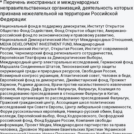
* Перечень иностранных и международных
неправительственных организаций, деятельность которых
признана нежелательной на территории Российской
Федерации:
Национальный фонд в поддержку демократии, Институт Открытое
Общество Фонд Содействия, Фонд Открытое общество, Американо-
российский фонд по экономическому и правовому развитию,
Национальный Демократический Институт Международных Отношений,
MEDIA DEVELOPMENT INVESTMENT FUND, Международный
Республиканский Институт, Открытая Россия, Институт современной
России, Черноморский фонд регионального сотрудничества,
Европейская Платформа за Демократические Выборы,
Международный центр электоральных исследований, Германский фонд
Маршалла Соединенных Штатов, Тихоокеанский центр защиты
окружающей среды и природных ресурсов, Свободная Россия,
Всемирный конгресс украинцев, Атлантический совет, Человек в беде,
Европейский фонд за демократию, Джеймстаунский фонд, Прожект
Хармони, Родники дракона, Врачи против насильственного извлечения
органов, Фалунь Дафа, Друзья Фалуньгун, Фалуньгун, Коалиция по
расследованию преследования в отношении Фалуньгун в Китае,
Всемирная организация по расследованию преследований Фалуньгун,
Пражский гражданский центр, Ассоциация школ политических
исследований при Совете Европы, Центр либеральной современности,
Форум русскоязычных европейцев, Немецко-русский обмен, Бард
колледж, Европейский выбор, Фонд Ходорковского, Оксфордский
российский фонд, Фонд Будущее России, Компания свободы
информации, Проект Медиа, Международное партнерство за права
человека, Духовное Управление Евангельских Христиан Украинской
Христианской Церкви, Новое Поколение, Духовное Учебное Заведение