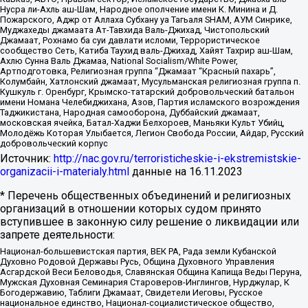
Нусра ли-Ахль аш-Шам, Народное ополчение имени К. Минина и Д.
Пожарского, Аджр от Аллаха Субхану уа Тагьаля SHAM, АУМ Синрике,
Муджахеды джамаата Ат-Тавхида Валь-Джихад, Чистопольский
Джамаат, Рохнамо ба суи давлати исломи, Террористическое
сообщество Сеть, Катиба Таухид валь-Джихад, Хайят Тахрир аш-Шам,
Ахлю Сунна Валь Джамаа, National Socialism/White Power,
Артподготовка, Религиозная группа “Джамаат “Красный пахарь”,
Колумбайн, Хатлонский джамаат, Мусульманская религиозная группа п.
Кушкуль г. Оренбург, Крымско-татарский добровольческий батальон
имени Номана Челебиджихана, Азов, Партия исламского возрождения
Таджикистана, Народная самооборона, Дуббайский джамаат,
московская ячейка, Батал-Хаджи Белхороев, Маньяки Культ Убийц,
Молодёжь Которая Улыбается, Легион Свобода России, Айдар, Русский
добровольческий корпус
Источник:
http://nac.gov.ru/terroristicheskie-i-ekstremistskie-
organizacii-i-materialy.html
данные на
16.11.2023
* Перечень общественных объединений и религиозных
организаций в отношении которых судом принято
вступившее в законную силу решение о ликвидации или
запрете деятельности:
Национал-большевистская партия, ВЕК РА, Рада земли Кубанской
Духовно Родовой Державы Русь, Община Духовного Управления
Асгардской Веси Беловодья, Славянская Община Капища Веды Перуна,
Мужская Духовная Семинария Староверов-Инглингов, Нурджулар, К
Богодержавию, Таблиги Джамаат, Свидетели Иеговы, Русское
национальное единство, Национал-социалистическое общество,