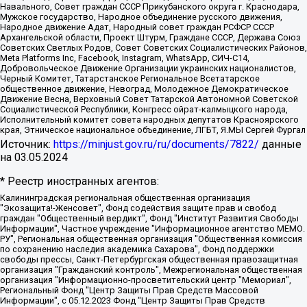
Навального, Совет граждан СССР Прикубанского округа г. Краснодара,
Мужское государство, Народное объединение русского движения,
Народное движение Адат, Народный совет граждан РСФСР СССР
Архангельской области, Проект Штурм, Граждане СССР, Держава Союз
Советских Светлых Родов, Совет Советских Социалистических Районов,
Meta Platforms Inc, Facebook, Instagram, WhatsApp, СИЧ-С14,
Добровольческое Движение Организации украинских националистов,
Черный Комитет, Татарстанское Региональное Всетатарское
общественное движение, Невоград, Молодежное Демократическое
Движение Весна, Верховный Совет Татарской Автономной Советской
Социалистической Республики, Конгресс ойрат-калмыцкого народа,
Исполнительный комитет совета народных депутатов Красноярского
края, Этническое национальное объединение, ЛГБТ, Я.МЫ Сергей Фургал
Источник:
https://minjust.gov.ru/ru/documents/7822/
данные
на
03.05.2024
* Реестр иностранных агентов:
Калининградская региональная общественная организация "Экозащита!-Женсовет", Фонд содействия защите прав и свобод граждан "Общественный вердикт", Фонд "Институт Развития Свободы Информации", Частное учреждение "Информационное агентство МЕМО. РУ", Региональная общественная организация "Общественная комиссия по сохранению наследия академика Сахарова", Фонд поддержки свободы прессы, Санкт-Петербургская общественная правозащитная организация "Гражданский контроль", Межрегиональная общественная организация "Информационно-просветительский центр "Мемориал", Региональный Фонд "Центр Защиты Прав Средств Массовой Информации", с 05.12.2023 Фонд "Центр Защиты Прав Средств массовой информации", Региональная общественная благотворительная организация помощи беженцам и мигрантам "Гражданское содействие", Негосударственное образовательное учреждение дополнительного профессионального образования (повышение квалификации) специалистов "АКАДЕМИЯ ПО ПРАВАМ ЧЕЛОВЕКА", Свердловская региональная общественная организация "Сутяжник", Автономная некоммерческая организация "Центр независимых социологических исследований", Союз общественных объединений "Российский исследовательский центр по правам человека", Региональное общественное учреждение научно-информационный центр "МЕМОРИАЛ", Некоммерческая организация "Фонд защиты гласности", Автономная некоммерческая организация "Институт прав человека", Городская общественная организация "Екатеринбургское общество "МЕМОРИАЛ", Городская общественная организация "Рязанское историко-просветительское и правозащитное общество "Мемориал" (Рязанский Мемориал), Челябинский региональный орган общественной самодеятельности – женское общественное объединение "Женщины Евразии", Челябинский региональный орган общественной самодеятельности "Уральская правозащитная группа", Фонд содействия защите здоровья и социальной справедливости имени Андрея Рылькова, Автономная Некоммерческая Организация "Аналитический Центр Юрия Левады", Автономная некоммерческая организация социальной поддержки населения "Проект Апрель", Региональная общественная организация помощи женщинам и детям, находящимся в кризисной ситуации "Информационно-методический центр "Анна", Фонд содействия развитию массовых коммуникаций и правовому просвещению "Так-так-Так", Фонд содействия устойчивому развитию "Серебряная тайга", Свердловский региональный общественный фонд социальных проектов "Новое время", "Idel.Реалии", Кавказ.Реалии, Крым.Реалии, Телеканал Настоящее Время, Татаро-башкирская служба Радио Свобода (Azatliq Radiosi), Радио Свободная Европа/Радио Свобода (PCE/PC), "Сибирь.Реалии", "Фактограф", Благотворительный фонд помощи осужденным и их семьям, Автономная некоммерческая организация "Институт глобализации и социальных движений", Фонд "В защиту прав заключенных", Частное учреждение "Центр поддержки и содействия развитию средств массовой информации", Пензенский региональный общественный благотворительный фонд "Гражданский союз", "Север.Реалии", Некоммерческая организация Фонд "Правовая инициатива", Общество с ограниченной ответственностью "Радио Свободная Европа/Радио Свобода", Чешское информационное агентство "MEDIUM-ORIENT", Красноярская региональная общественная организация "Мы против СПИДа", Камалягин Денис Николаевич, Маркелов Сергей Евгеньевич, Пономарев Лев Александрович, Савицкая Людмила Алексеевна, Автономная некоммерческая организация "Центр по работе с проблемой насилия "НАСИЛИЮ.НЕТ", Межрегиональный профессиональный союз работников здравоохранения "Альянс врачей", Юридическое лицо, зарегистрированное в Латвийской Республике, SIA "Medusa Project" (регистрационный номер 40103797863, дата регистрации 10.06.2014), Некоммерческая организация "Фонд по борьбе с коррупцией", Автономная некоммерческая организация "Институт права и публичной политики", Баданин Роман Сергеевич, Гликин Максим Александрович, Железнова Мария Михайловна, Лукьянова Юлия Сергеевна, Маетная Елизавета Витальевна, Маняхин Петр Борисович, Чуракова Ольга Владимировна, Ярош Юлия Петровна, Юридическое лицо "The Insider SIA", зарегистрированное в Риге, Латвийская Республика (дата регистрации 26.06.2015), являющееся администратором доменного имени интернет-издания "The Insider SIA", https://theins.ru, Постернак Алексей Евгеньевич, Рубин Михаил Аркадьевич, Анин Роман Александрович, Юридическое лицо Istories fonds, зарегистрированное в Латвийской Республике (регистрационный номер 50008295751, дата регистрации 24.02.2020), Великовский Дмитрий Александрович, Долинина Ирина Николаевна, Мароховская Алеся Алексеевна, Шлейнов Роман Юрьевич, Шмагун Олеся Валентиновна, Общество с ограниченной ответственностью "Альтаир 2021", Общество с ограниченной ответственностью "Вега 2021", Общество с ограниченной ответственностью "Главный редактор 2021", Общество с ограниченной ответственностью "Ромашки монолит", Важенков Артем Валерьевич, Ивановская областная общественная организация "Центр гендерных исследований", Гурман Юрий Альбертович, Медиапроект "ОВД-Инфо", Егоров Владимир Владимирович, Жилинский Владимир Александрович, Общество с ограниченной ответственностью "ЗП", Иванова София Юрьевна, Карезина Инна Павловна, Кильтау Екатерина Викторовна, Петров Алексей Викторович, Пискунов Сергей Евгеньевич, Смирнов Сергей Сергеевич, Тихонов Михаил Сергеевич, Общество с ограниченной ответственностью "ЖУРНАЛИСТ-ИНОСТРАННЫЙ АГЕНТ", Арапова Галина Юрьевна, Вольтская Татьяна Анатольевна, Американская компания "Mason G.E.S. Anonymous Foundation" (США), являющаяся владельцем интернет-издания https://mnews.world/, Компания "Stichting Bellingcat", зарегистрированная в Нидерландах (дата регистрации 11.07.2018), Захаров Андрей Вячеславович, Клепиковская Екатерина Дмитриевна, Общество с ограниченной ответственностью "МЕМО", Перл Роман Александрович, Симонов Евгений Алексеевич, Соловьева Елена Анатольевна, Сотников Даниил Владимирович, Сурначева Елизавета Дмитриевна, Автономная некоммерческая организация по защите прав человека и информированию населения "Якутия – Наше Мнение", Общество с ограниченной ответственностью "Москоу диджитал медиа", с 26.01.2023 Общество с ограниченной ответственностью "Чайка Белые сады", Ветошкина Валерия Валерьевна, Заговора Максим Александрович, Межрегиональное общественное движение "Российская ЛГБТ - сеть", Оленичев Максим Владимирович, Павлов Иван Юрьевич, Скворцова Елена Сергеевна, Общество с ограниченной ответственностью "Как бы инагент", Кочетков Игорь Викторович, Общество с ограниченной ответственностью "Честные выборы", Еланчик Олег Александрович, Общество с ограниченной ответственностью "Нобелевский призыв", Гималова Регина Эмилевна, Григорьев Андрей Валерьевич, Григорьева Алина Александровна, Ассоциация по содействию защите прав призывников, альтернативнослужащих и военнослужащих "Правозащитная группа "Гражданин.Армия.Право", Хисамова Регина Фаритовна, Автономная некоммерческая организация по реализации социально-правовых программ "Лилит", Дальневосточное общественное движение "Маяк", Санкт-Петербургская ЛГБТ-инициативная группа "Выход", Инициативная группа ЛГБТ+ "Реверс", Алексеев Андрей Викторович, Бекбулатова Таисия Львовна, Беляев Иван Михайлович, Владыкина Елена Сергеевна, Гельман Марат Александрович, Никульшина Вероника Юрьевна, Толоконникова Надежда Андреевна, Шендерович Виктор Анатольевич, Общество с ограниченной ответственностью "Данное сообщение", Общество с ограниченной ответственностью Издательский дом "Новая глава", Айнбиндер Александра Александровна, Московский комьюнити-центр для ЛГБТ+инициатив, Благотворительный фонд развития филантропии, Deutsche Welle (Германия, Kurt-Schumacher-Strasse 3, 53113 Bonn), Борзунова Мария Михайловна, Воробьев Виктор Викторович, Голубева Анна Львовна, Константинова Алла Михайловна, Малкова Ирина Владимировна, Мурадов Мурад Абдулгалимович, Осетинская Елизавета Николаевна, Понасенков Евгений Николаевич, Ганапольский Матвей Юрьевич, Киселев Евгений Алексеевич, Борухович Ирина Григорьевна, Дремин Иван Тимофеевич, Дубровский Дмитрий Викторович, Красноярская региональная общественная организация поддержки и развития альтернативных образовательных технологий и межкультурных коммуникаций "ИНТЕРРА", Маяковская Екатерина Алексеевна, Фейгин Марк Захарович, Филимонов Андрей Викторович, Дзугкоева Регина Николаевна, Доброхотов Роман Александрович, Дудь Юрий Александрович, Елкин Сергей Владимирович, Кругликов Кирилл Игоревич, Сабунаева Мария Леонидовна, Семенов Алексей Владимирович, Шаинян Карен Багратович, Шульман Екатерина Михайловна, Асафьев Артур Валерьевич, Вахштайн Виктор Семенович, Венедиктов Алексей Алексеевич, Лушникова Екатерина Евгеньевна, Волков Леонид Михайлович, Невзоров Александр Глебович, Пархоменко Сергей Борисович, Сироткин Ярослав Николаевич, Кара-Мурза Владимир Владимирович, Баранова Наталья Владимировна, Гозман Леонид Яковлевич, Кагарлицкий Борис Юльевич, Климарев Михаил Валерьевич, Милов Владимир Станиславович, Автономная некоммерческая организация Краснодарский центр современного искусства "Типография", Моргенштерн Алишер Тагирович, Соболь Любовь Эдуардовна, Общество с ограниченной ответственностью "ЛИЗА НОРМ", Каспаров Гарри Кимович, Ходорковский Михаил Борисович, Общество с ограниченной ответственностью "Апрельские тезисы", Данилович Ирина Брониславовна, Кашин Олег Владимирович, Петров Николай Владимирович, Пивоваров Алексей Владимирович, Соколов Михаил Владимирович, Цветкова Юлия Владимировна, Чичваркин Евгений Александрович, Комитет против пыток/Команда против пыток, Общество с ограниченной ответственностью "Первый научный", Общество с ограниченной ответственностью "Вертолет и ко", Белоцерковская Вероника Борисовна, Кац Максим Евгеньевич, Лазарева Татьяна Юрьевна, Шаведдинов Руслан Табризович, Яшин Илья Валерьевич, Общество с ограниченной ответственностью "Иноагент ААВ", Алешковский Дмитрий Петрович, Альбац Евгения Марковна, Быков Дмитрий Львович, Галямина Юлия Евгеньевна, Лойко Сергей Леонидович, Мартынов Кирилл Константинович, Медведев Сергей Александрович, Крашенинников Федор Геннадиевич, Гордеева Катерина Вл