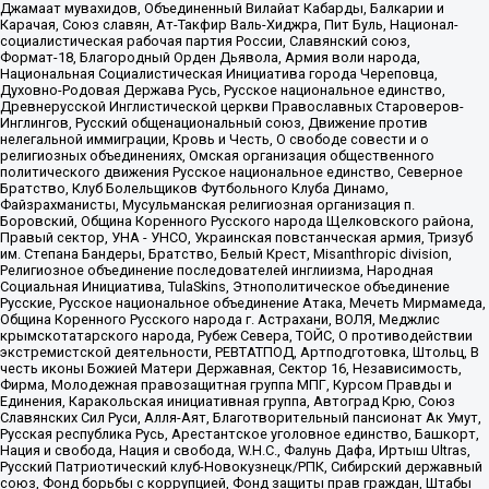
Джамаат мувахидов, Объединенный Вилайат Кабарды, Балкарии и
Карачая, Союз славян, Ат-Такфир Валь-Хиджра, Пит Буль, Национал-
социалистическая рабочая партия России, Славянский союз,
Формат-18, Благородный Орден Дьявола, Армия воли народа,
Национальная Социалистическая Инициатива города Череповца,
Духовно-Родовая Держава Русь, Русское национальное единство,
Древнерусской Инглистической церкви Православных Староверов-
Инглингов, Русский общенациональный союз, Движение против
нелегальной иммиграции, Кровь и Честь, О свободе совести и о
религиозных объединениях, Омская организация общественного
политического движения Русское национальное единство, Северное
Братство, Клуб Болельщиков Футбольного Клуба Динамо,
Файзрахманисты, Мусульманская религиозная организация п.
Боровский, Община Коренного Русского народа Щелковского района,
Правый сектор, УНА - УНСО, Украинская повстанческая армия, Тризуб
им. Степана Бандеры, Братство, Белый Крест, Misanthropic division,
Религиозное объединение последователей инглиизма, Народная
Социальная Инициатива, TulaSkins, Этнополитическое объединение
Русские, Русское национальное объединение Атака, Мечеть Мирмамеда,
Община Коренного Русского народа г. Астрахани, ВОЛЯ, Меджлис
крымскотатарского народа, Рубеж Севера, ТОЙС, О противодействии
экстремистской деятельности, РЕВТАТПОД, Артподготовка, Штольц, В
честь иконы Божией Матери Державная, Сектор 16, Независимость,
Фирма, Молодежная правозащитная группа МПГ, Курсом Правды и
Единения, Каракольская инициативная группа, Автоград Крю, Союз
Славянских Сил Руси, Алля-Аят, Благотворительный пансионат Ак Умут,
Русская республика Русь, Арестантское уголовное единство, Башкорт,
Нация и свобода, Нация и свобода, W.H.С., Фалунь Дафа, Иртыш Ultras,
Русский Патриотический клуб-Новокузнецк/РПК, Сибирский державный
союз, Фонд борьбы с коррупцией, Фонд защиты прав граждан, Штабы