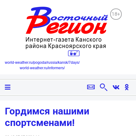
18+
world-weather.ru/pogoda/russia/kansk/7days/
world-weather.ru/informers/
Гордимся нашими
спортсменами!