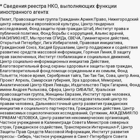
* Сведения реестра НКО, выполняющих функции
иностранного агента:
Лилит, Правозащитная группа Гражданин.Армия.Право, Нижегородский
центр немецкой и европейской культуры, Центр гендерных
исследований, Фонд защиты прав граждан Штаб, Институт права и
публичной политики, Фонд борьбы с коррупцией, Альянс врачей,
НАСИЛИЮ.НЕТ, Мы против СПИДа, СВЕЧА, Гуманитарное действие,
Открытый Петербург, Лига Избирателей, Правовая инициатива,
Гражданский Союз, Хасдей Ерушалаим, Центр поддержки и содействия
развитию средств массовой информации, Горячая Линия, В защиту
прав заключенных, Институт глобализации и социальных движений,
Центр социально-информационных инициатив Действие,
Благотворительный фонд охраны здоровья и защиты прав граждан,
Благотворительный фонд помощи осужденным и их семьям, Фонд
Тольятти, Новое время, Серебряная тайга, Так-Так-Так, Сова, центр Анна,
Проект Апрель, Самарская губерния, Эра здоровья, Мемориал,
Аналитический Центр Юрия Левады, Издательство Парк Гагарина, Фонд
имени Андрея Рылькова, Сфера, Центр СИБАЛЬТ, Уральская
правозащитная группа, Женщины Евразии, Институт прав человека,
Фонд защиты гласности, Российский исследовательский центр по
правам человека, Дальневосточный центр развития гражданских
инициатив и социального партнерства, Гражданское действие, Центр
независимых социологических исследований, Сутяжник, АКАДЕМИЯ ПО
ПРАВАМ ЧЕЛОВЕКА, Центр развития некоммерческих организаций,
Частное учреждение в Калининграде Совета Министров северных
стран, Гражданское содействие, Трансперенси Интернешнл-Р, Центр
Защиты Прав Средств Массовой Информации, Институт развития
прессы - Сибирь, Частное учреждение в Санкт-Петербурге Совета