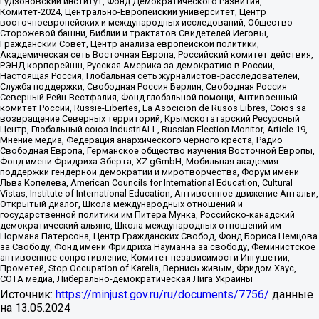
Гудзоновский институт, Фонд Демократического Развития,
Комитет-2024, Центрально-Европейский университет, Центр
восточноевропейских и международных исследований, Общество
Сторожевой башни, Библии и трактатов Свидетелей Иеговы,
Гражданский Совет, Центр анализа европейской политики,
Академическая сеть Восточная Европа, Российский комитет действия,
РЭНД корпорейшн, Русская Америка за демократию в России,
Настоящая Россия, Глобальная сеть журналистов-расследователей,
Служба поддержки, Свободная Россия Берлин, Свободная Россия
Северный Рейн-Вестфалия, Фонд глобальной помощи, Антивоенный
комитет России, Russie-Libertes, La Asocicion de Rusos Libres, Союз за
возвращение Северных территорий, Крымскотатарский Ресурсный
Центр, Глобальный союз IndustriALL, Russian Election Monitor, Article 19,
Мнение медиа, Федерация анархического черного креста, Радио
Свободная Европа, Германское общество изучения Восточной Европы,
Фонд имени Фридриха Эберта, XZ gGmbH, Мобильная академия
поддержки гендерной демократии и миротворчества, Форум имени
Льва Копелева, American Councils for International Education, Cultural
Vistas, Institute of International Education, Антивоенное движение Антальи,
Открытый диалог, Школа международных отношений и
государственной политики им Питера Мунка, Российско-канадский
демократический альянс, Школа международных отношений им
Нормана Патерсона, Центр Гражданских Свобод, Фонд Бориса Немцова
за Свободу, Фонд имени Фридриха Науманна за свободу, Феминистское
антивоенное сопротивление, Комитет независимости Ингушетии,
Прометей, Stop Occupation of Karelia, Вернись живым, Фридом Хаус,
СОТА медиа, Либерально-демократическая Лига Украины
Источник:
https://minjust.gov.ru/ru/documents/7756/
данные
на
13.05.2024