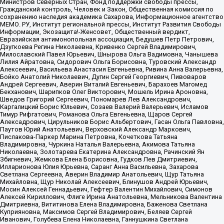
Министров Северных Стран, Фонд поддержки свободы прессы,
Гражданский контроль, Человек и Закон, Общественная комиссия по
сохранению наследия академика Сахарова, Информационное агентство
МЕМО. РУ, Институт региональной прессы, Институт Развития Свободы
Информации, Экозащита!-Женсовет, Общественный вердикт,
Евразийская антимонопольная ассоциация, Бедушев Петр Петрович,
Дзугкоева Регина Николаевна, Кривенко Сергей Владимирович,
Милославский Павел Юрьевич, Шнырова Ольга Вадимовна, Чанышева
Лилия Айратовна, Сидорович Ольга Борисовна, Туровский Александр
Алексеевич, Васильева Анастасия Евгеньевна, Ривина Анна Валерьевна,
Бойко Анатолий Николаевич, Дугин Сергей Георгиевич, Пивоваров
Андрей Сергеевич, Аверин Виталий Евгеньевич, Барахоев Магомед
Бекханович, Шарипков Олег Викторович, Мошель Ирина Ароновна,
Шведов Григорий Сергеевич, Пономарев Лев Александрович,
Каргалицкий Борис Юльевич, Созаев Валерий Валерьевич, Исламов
Тимур Рифгатович, Романова Ольга Евгеньевна, Щаров Сергей
Алексадрович, Цирульников Борис Альбертович, Гасан Ольга Павловна,
Паутов Юрий Анатольевич, Верховский Александр Маркович,
Пислакова-Паркер Марина Петровна, Кочеткова Татьяна
Владимировна, Чуркина Наталья Валерьевна, Акимова Татьяна
Николаевна, Золотарева Екатерина Александровна, Рачинский Ян
Збигневич, Жемкова Елена Борисовна, Гудков Лев Дмитриевич,
Илларионова Юлия Юрьевна, Саранг Анна Васильевна, Захарова
Светлана Сергеевна, Аверин Владимир Анатольевич, Щур Татьяна
Михайловна, Щур Николай Алексеевич, Блинушов Андрей Юрьевич,
Мосин Алексей Геннадьевич, Гефтер Валентин Михайлович, Симонов
Алексей Кириллович, Флиге Ирина Анатольевна, Мельникова Валентина
Дмитриевна, Вититинова Елена Владимировна, Баженова Светлана
Куприяновна, Максимов Сергей Владимирович, Беляев Сергей
Иванович, Голубева Елена Николаевна, Ганнушкина Светлана