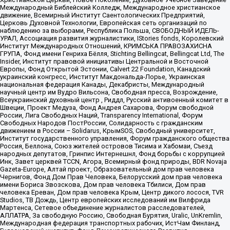
Международный Библейский Колледж, Международное христианское
движение, Всемирный Институт Саентологических Предприятий,
Церковь Духовной Технологии, Европейская сеть организаций по
наблюдению за выборами, Республика Польша, СВОБОДНЫЙ ИДЕЛЬ-
УРАЛ, Ассоциация развития журналистики, IStories fonds, Королевский
Институт Международных Отношений, КРИМСЬКА ПРАВОЗАХИСНА
ГРУПА, Фонд имени Генриха Бёлля, Stichting Bellingcat, Bellingcat Ltd, The
Insider, Институт правовой инициативы Центральной и Восточной
Европы, Фонд Открытой Эстонии, Calvert 22 Foundation, Канадский
украинский конгресс, Институт Макдональда-Лорье, Украинская
национальная федерация Канады, Декабристы, Международный
научный центр им Вудро Вильсона, Свободная пресса, Возрождение,
Всеукраинский духовный центр , Риддл, Русский антивоенный комитет в
Швеции, Проект Медуза, Фонд Андрея Сахарова, Форум свободной
России, Лига Свободных Наций, Transparеncy International, Форум
Свободных Народов ПостРоссии, Солидарность с гражданским
движением в России – Solidarus, КрымSOS, Свободный университет,
Институт государственного управления, Форум гражданского общества
Россия, Беллона, Союз жителей островов Тисима и Хабомаи, Съезд
народных депутатов, Гринпис Интернешнл, Фонд борьбы с коррупцией
Инк, Завет церквей TCCN, Агора, Всемирный фонд природы, BDR Novaja
Gazeta-Europe, Алтай проект, Образовательный дом прав человека
Чернигов, Фонд Дом Прав Человека, Белорусский дом прав человека
имени Бориса Звозскова, Дом прав человека Тбилиси, Дом прав
человека Ереван, Дом прав человека Крым, Центр дикого лосося, TVR
Studios, ТВ Дождь, Центр европейских исследований им Вилфрида
Мартенса, Сетевое объединение журналистов расследователей,
АЛЛАТРА, За свободную Россию, Свободная Бурятия, Uralic, UnKremlin,
Международная федерация транспортных рабочих, ИстЧам Финланд,