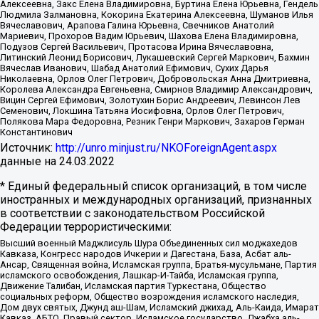
Алексеевна, Закс Елена Владимировна, Буртина Елена Юрьевна, Гендель
Людмила Залмановна, Кокорина Екатерина Алексеевна, Шуманов Илья
Вячеславович, Арапова Галина Юрьевна, Свечников Анатолий
Мариевич, Прохоров Вадим Юрьевич, Шахова Елена Владимировна,
Подузов Сергей Васильевич, Протасова Ирина Вячеславовна,
Литинский Леонид Борисович, Лукашевский Сергей Маркович, Бахмин
Вячеслав Иванович, Шабад Анатолий Ефимович, Сухих Дарья
Николаевна, Орлов Олег Петрович, Добровольская Анна Дмитриевна,
Королева Александра Евгеньевна, Смирнов Владимир Александрович,
Вицин Сергей Ефимович, Золотухин Борис Андреевич, Левинсон Лев
Семенович, Локшина Татьяна Иосифовна, Орлов Олег Петрович,
Полякова Мара Федоровна, Резник Генри Маркович, Захаров Герман
Константинович
Источник:
http://unro.minjust.ru/NKOForeignAgent.aspx
данные на
24.03.2022
* Единый федеральный список организаций, в том числе
иностранных и международных организаций, признанных
в соответствии с законодательством Российской
Федерации террористическими:
Высший военный Маджлисуль Шура Объединенных сил моджахедов
Кавказа, Конгресс народов Ичкерии и Дагестана, База, Асбат аль-
Ансар, Священная война, Исламская группа, Братья-мусульмане, Партия
исламского освобождения, Лашкар-И-Тайба, Исламская группа,
Движение Талибан, Исламская партия Туркестана, Общество
социальных реформ, Общество возрождения исламского наследия,
Дом двух святых, Джунд аш-Шам, Исламский джихад, Аль-Каида, Имарат
Кавказ, АБТО, Правый сектор, Исламское государство, Джабха аль-