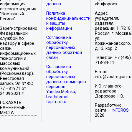
информация
данных
«Инфорос».
сетевого издания
Политика
Адрес
"Восточный
конфиденциальности
учредителя,
Регион".
и защиты
издателя,
Зарегистрировано
информации
редакции: 117218,
Федеральной
Россия, г. Москва,
Согласие на
службой по
ул.
обработку
надзору в сфере
Кржижановского,
персональных
связи,
д.13, кор. 2
данных обратной
информационных
связи
Телефон: +7 (495)
технологий и
718-84-11
массовых
Согласие на
коммуникаций
обработку
E-mail:
(Роскомнадзор).
персональных
info@vostregion.ru
Реестровая
данных с помощью
запись Эл № ФС
И.О. главного
сервисов
77 –81971 от
редактора
Yandex.Metrika,
24.09.2021 г.
Дорохова Н.В.
LiveInternet,
top.mail.ru
ПОКАЗАТЬ
Разработчик
БАННЕРНЫЕ
сайта –
INFOROS
МЕСТА
2026