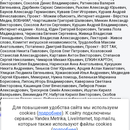
Для повышения удобства сайта мы используем
Источник:
https://minjust.gov.ru/uploaded/files/reestr-
cookies (
подробнее
). К сайту подключены
inostrannyih-agentov-22-03-2024.pdf
данные на
22.03.2024
сервисы Yandex.Metrika, LiveInternet, top.mail.ru,
которые также используют файлы cookies
Разработка -
(
подробнее
).