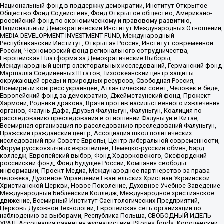
Национальный фонд в поддержку демократии, Институт Открытое
Общество Фонд Содействия, Фонд Открытое общество, Американо-
российский фонд по экономическому и правовому развитию,
Национальный Демократический Институт Международных Отношений,
MEDIA DEVELOPMENT INVESTMENT FUND, Международный
Республиканский Институт, Открытая Россия, Институт современной
России, Черноморский фонд регионального сотрудничества,
Европейская Платформа за Демократические Выборы,
Международный центр электоральных исследований, Германский фонд
Маршалла Соединенных Штатов, Тихоокеанский центр защиты
окружающей среды и природных ресурсов, Свободная Россия,
Всемирный конгресс украинцев, Атлантический совет, Человек в беде,
Европейский фонд за демократию, Джеймстаунский фонд, Прожект
Хармони, Родники дракона, Врачи против насильственного извлечения
органов, Фалунь Дафа, Друзья Фалуньгун, Фалуньгун, Коалиция по
расследованию преследования в отношении Фалуньгун в Китае,
Всемирная организация по расследованию преследований Фалуньгун,
Пражский гражданский центр, Ассоциация школ политических
исследований при Совете Европы, Центр либеральной современности,
Форум русскоязычных европейцев, Немецко-русский обмен, Бард
колледж, Европейский выбор, Фонд Ходорковского, Оксфордский
российский фонд, Фонд Будущее России, Компания свободы
информации, Проект Медиа, Международное партнерство за права
человека, Духовное Управление Евангельских Христиан Украинской
Христианской Церкви, Новое Поколение, Духовное Учебное Заведение
Международный Библейский Колледж, Международное христианское
движение, Всемирный Институт Саентологических Предприятий,
Церковь Духовной Технологии, Европейская сеть организаций по
наблюдению за выборами, Республика Польша, СВОБОДНЫЙ ИДЕЛЬ-
УРАЛ, Ассоциация развития журналистики, IStories fonds, Королевский