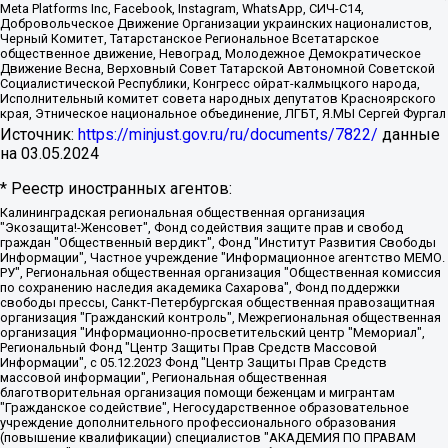
Meta Platforms Inc, Facebook, Instagram, WhatsApp, СИЧ-С14,
Добровольческое Движение Организации украинских националистов,
Черный Комитет, Татарстанское Региональное Всетатарское
общественное движение, Невоград, Молодежное Демократическое
Движение Весна, Верховный Совет Татарской Автономной Советской
Социалистической Республики, Конгресс ойрат-калмыцкого народа,
Исполнительный комитет совета народных депутатов Красноярского
края, Этническое национальное объединение, ЛГБТ, Я.МЫ Сергей Фургал
Источник:
https://minjust.gov.ru/ru/documents/7822/
данные
на
03.05.2024
* Реестр иностранных агентов:
Калининградская региональная общественная организация "Экозащита!-Женсовет", Фонд содействия защите прав и свобод граждан "Общественный вердикт", Фонд "Институт Развития Свободы Информации", Частное учреждение "Информационное агентство МЕМО. РУ", Региональная общественная организация "Общественная комиссия по сохранению наследия академика Сахарова", Фонд поддержки свободы прессы, Санкт-Петербургская общественная правозащитная организация "Гражданский контроль", Межрегиональная общественная организация "Информационно-просветительский центр "Мемориал", Региональный Фонд "Центр Защиты Прав Средств Массовой Информации", с 05.12.2023 Фонд "Центр Защиты Прав Средств массовой информации", Региональная общественная благотворительная организация помощи беженцам и мигрантам "Гражданское содействие", Негосударственное образовательное учреждение дополнительного профессионального образования (повышение квалификации) специалистов "АКАДЕМИЯ ПО ПРАВАМ ЧЕЛОВЕКА", Свердловская региональная общественная организация "Сутяжник", Автономная некоммерческая организация "Центр независимых социологических исследований", Союз общественных объединений "Российский исследовательский центр по правам человека", Региональное общественное учреждение научно-информационный центр "МЕМОРИАЛ", Некоммерческая организация "Фонд защиты гласности", Автономная некоммерческая организация "Институт прав человека", Городская общественная организация "Екатеринбургское общество "МЕМОРИАЛ", Городская общественная организация "Рязанское историко-просветительское и правозащитное общество "Мемориал" (Рязанский Мемориал), Челябинский региональный орган общественной самодеятельности – женское общественное объединение "Женщины Евразии", Челябинский региональный орган общественной самодеятельности "Уральская правозащитная группа", Фонд содействия защите здоровья и социальной справедливости имени Андрея Рылькова, Автономная Некоммерческая Организация "Аналитический Центр Юрия Левады", Автономная некоммерческая организация социальной поддержки населения "Проект Апрель", Региональная общественная организация помощи женщинам и детям, находящимся в кризисной ситуации "Информационно-методический центр "Анна", Фонд содействия развитию массовых коммуникаций и правовому просвещению "Так-так-Так", Фонд содействия устойчивому развитию "Серебряная тайга", Свердловский региональный общественный фонд социальных проектов "Новое время", "Idel.Реалии", Кавказ.Реалии, Крым.Реалии, Телеканал Настоящее Время, Татаро-башкирская служба Радио Свобода (Azatliq Radiosi), Радио Свободная Европа/Радио Свобода (PCE/PC), "Сибирь.Реалии", "Фактограф", Благотворительный фонд помощи осужденным и их семьям, Автономная некоммерческая организация "Институт глобализации и социальных движений", Фонд "В защиту прав заключенных", Частное учреждение "Центр поддержки и содействия развитию средств массовой информации", Пензенский региональный общественный благотворительный фонд "Гражданский союз", "Север.Реалии", Некоммерческая организация Фонд "Правовая инициатива", Общество с ограниченной ответственностью "Радио Свободная Европа/Радио Свобода", Чешское информационное агентство "MEDIUM-ORIENT", Красноярская региональная общественная организация "Мы против СПИДа", Камалягин Денис Николаевич, Маркелов Сергей Евгеньевич, Пономарев Лев Александрович, Савицкая Людмила Алексеевна, Автономная некоммерческая организация "Центр по работе с проблемой насилия "НАСИЛИЮ.НЕТ", Межрегиональный профессиональный союз работников здравоохранения "Альянс врачей", Юридическое лицо, зарегистрированное в Латвийской Республике, SIA "Medusa Project" (регистрационный номер 40103797863, дата регистрации 10.06.2014), Некоммерческая организация "Фонд по борьбе с коррупцией", Автономная некоммерческая организация "Институт права и публичной политики", Баданин Роман Сергеевич, Гликин Максим Александрович, Железнова Мария Михайловна, Лукьянова Юлия Сергеевна, Маетная Елизавета Витальевна, Маняхин Петр Борисович, Чуракова Ольга Владимировна, Ярош Юлия Петровна, Юридическое лицо "The Insider SIA", зарегистрированное в Риге, Латвийская Республика (дата регистрации 26.06.2015), являющееся администратором доменного имени интернет-издания "The Insider SIA", https://theins.ru, Постернак Алексей Евгеньевич, Рубин Михаил Аркадьевич, Анин Роман Александрович, Юридическое лицо Istories fonds, зарегистрированное в Латвийской Республике (регистрационный номер 50008295751, дата регистрации 24.02.2020), Великовский Дмитрий Александрович, Долинина Ирина Николаевна, Мароховская Алеся Алексеевна, Шлейнов Роман Юрьевич, Шмагун Олеся Валентиновна, Общество с ограниченной ответственностью "Альтаир 2021", Общество с ограниченной ответственностью "Вега 2021", Общество с ограниченной ответственностью "Главный редактор 2021", Общество с ограниченной ответственностью "Ромашки монолит", Важенков Артем Валерьевич, Ивановская областная общественная организация "Центр гендерных исследований", Гурман Юрий Альбертович, Медиапроект "ОВД-Инфо", Егоров Владимир Владимирович, Жилинский Владимир Александрович, Общество с ограниченной ответственностью "ЗП", Иванова София Юрьевна, Карезина Инна Павловна, Кильтау Екатерина Викторовна, Петров Алексей Викторович, Пискунов Сергей Евгеньевич, Смирнов Сергей Сергеевич, Тихонов Михаил Сергеевич, Общество с ограниченной ответственностью "ЖУРНАЛИСТ-ИНОСТРАННЫЙ АГЕНТ", Арапова Галина Юрьевна, Вольтская Татьяна Анатольевна, Американская компания "Mason G.E.S. Anonymous Foundation" (США), являющаяся владельцем интернет-издания https://mnews.world/, Компания "Stichting Bellingcat", зарегистрированная в Нидерландах (дата регистрации 11.07.2018), Захаров Андрей Вячеславович, Клепиковская Екатерина Дмитриевна, Общество с ограниченной ответственностью "МЕМО", Перл Роман Александрович, Симонов Евгений Алексеевич, Соловьева Елена Анатольевна, Сотников Даниил Владимирович, Сурначева Елизавета Дмитриевна, Автономная некоммерческая организация по защите прав человека и информированию населения "Якутия – Наше Мнение", Общество с ограниченной ответственностью "Москоу диджитал медиа", с 26.01.2023 Общество с ограниченной ответственностью "Чайка Белые сады", Ветошкина Валерия Валерьевна, Заговора Максим Александрович, Межрегиональное общественное движение "Российская ЛГБТ - сеть", Оленичев Максим Владимирович, Павлов Иван Юрьевич, Скворцова Елена Сергеевна, Общество с ограниченной ответственностью "Как бы инагент", Кочетков Игорь Викторович, Общество с ограниченной ответственностью "Честные выборы", Еланчик Олег Александрович, Общество с ограниченной ответственностью "Нобелевский призыв", Гималова Регина Эмилевна, Григорьев Андрей Валерьевич, Григорьева Алина Александровна, Ассоциация по содействию защите прав призывников, альтернативнослужащих и военнослужащих "Правозащитная группа "Гражданин.Армия.Право", Хисамова Регина Фаритовна, Автономная некоммерческая организация по реализации социально-правовых программ "Лилит", Дальневосточное общественное движение "Маяк", Санкт-Петербургская ЛГБТ-инициативная группа "Выход", Инициативная группа ЛГБТ+ "Реверс", Алексеев Андрей Викторович, Бекбулатова Таисия Львовна, Беляев Иван Михайлович, Владыкина Елена Сергеевна, Гельман Марат Александрович, Никульшина Вероника Юрьевна, Толоконникова Надежда Андреевна, Шендерович Виктор Анатольевич, Общество с ограниченной ответственностью "Данное сообщение", Общество с ограниченной ответственностью Издательский дом "Новая глава", Айнбиндер Александра Александровна, Московский комьюнити-центр для ЛГБТ+инициатив, Благотворительный фонд развития филантропии, Deutsche Welle (Германия, Kurt-Schumacher-Strasse 3, 53113 Bonn), Борзунова Мария Михайловна, Воробьев Виктор Викторович, Голубева Анна Львовна, Константинова Алла Михайловна, Малкова Ирина Владимировна, Мурадов Мурад Абдулгалимович, Осетинская Елизавета Николаевна, Понасенков Евгений Николаевич, Ганапольский Матвей Юрьевич, Киселев Евгений Алексеевич, Борухович Ирина Григорьевна, Дремин Иван Тимофеевич, Дубровский Дмитрий Викторович, Красноярская региональная общественная организация поддержки и развития альтернативных образовательных технологий и межкультурных коммуникаций "ИНТЕРРА", Маяковская Екатерина Алексеевна, Фейгин Марк Захарович, Филимонов Андрей Викторович, Дзугкоева Регина Николаевна, Доброхотов Роман Александрович, Дудь Юрий Александрович, Елкин Сергей Владимирович, Кругликов Кирилл Игоревич, Сабунаева Мария Леонидовна, Семенов Алексей Владимирович, Шаинян Карен Багратович, Шульман Екатерина Михайловна, Асафьев Артур Валерьевич, Вахштайн Виктор Семенович, Венедиктов Алексей Алексеевич, Лушникова Екатерина Евгеньевна, Волков Леонид Михайлович, Невзоров Александр Глебович, Пархоменко Сергей Борисович, Сироткин Ярослав Николаевич, Кара-Мурза Владимир Владимирович, Баранова Наталья Владимировна, Гозман Леонид Яковлевич, Кагарлицкий Борис Юльевич, Климарев Михаил Валерьевич, Милов Владимир Станиславович, Автономная некоммерческая организация Краснодарский центр современного искусства "Типография", Моргенштерн Алишер Тагирович, Соболь Любовь Эдуардовна, Общество с ограниченной ответственностью "ЛИЗА НОРМ", Каспаров Гарри Кимович, Ходорковский Михаил Борисович, Общество с ограниченной ответственностью "Апрельские тезисы", Данилович Ирина Брониславовна, Кашин Олег Владимирович, Петров Николай Владимирович, Пивоваров Алексей Владимирович, Соколов Михаил Владимирович, Цветкова Юлия Владимировна, Чичваркин Евгений Александрович, Комитет против пыток/Команда против пыток, Общество с ограниченной ответственностью "Первый научный", Общество с ограниченной ответственностью "Вертолет и ко", Белоцерковская Вероника Борисовна, Кац Максим Евгеньевич, Лазарева Татьяна Юрьевна, Шаведдинов Руслан Табризович, Яшин Илья Валерьевич, Общество с ограниченной ответственностью "Иноагент ААВ", Алешковский Дмитрий Петрович, Альбац Евгения Марковна, Быков Дмитрий Львович, Галямина Юлия Евгеньевна, Лойко Сергей Леонидович, Мартынов Кирилл Константинович, Медведев Сергей Александрович, Крашенинников Федор Геннадиевич, Гордеева Катерина Вл