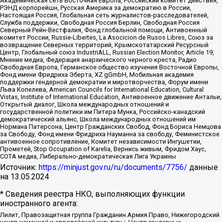
Академическая сеть Восточная Европа, Российский комитет действия,
РЭНД корпорейшн, Русская Америка за демократию в России,
Настоящая Россия, Глобальная сеть журналистов-расследователей,
Служба поддержки, Свободная Россия Берлин, Свободная Россия
Северный Рейн-Вестфалия, Фонд глобальной помощи, Антивоенный
комитет России, Russie-Libertes, La Asocicion de Rusos Libres, Союз за
возвращение Северных территорий, Крымскотатарский Ресурсный
Центр, Глобальный союз IndustriALL, Russian Election Monitor, Article 19,
Мнение медиа, Федерация анархического черного креста, Радио
Свободная Европа, Германское общество изучения Восточной Европы,
Фонд имени Фридриха Эберта, XZ gGmbH, Мобильная академия
поддержки гендерной демократии и миротворчества, Форум имени
Льва Копелева, American Councils for International Education, Cultural
Vistas, Institute of International Education, Антивоенное движение Антальи,
Открытый диалог, Школа международных отношений и
государственной политики им Питера Мунка, Российско-канадский
демократический альянс, Школа международных отношений им
Нормана Патерсона, Центр Гражданских Свобод, Фонд Бориса Немцова
за Свободу, Фонд имени Фридриха Науманна за свободу, Феминистское
антивоенное сопротивление, Комитет независимости Ингушетии,
Прометей, Stop Occupation of Karelia, Вернись живым, Фридом Хаус,
СОТА медиа, Либерально-демократическая Лига Украины
Источник:
https://minjust.gov.ru/ru/documents/7756/
данные
на
13.05.2024
* Сведения реестра НКО, выполняющих функции
иностранного агента:
Лилит, Правозащитная группа Гражданин.Армия.Право, Нижегородский