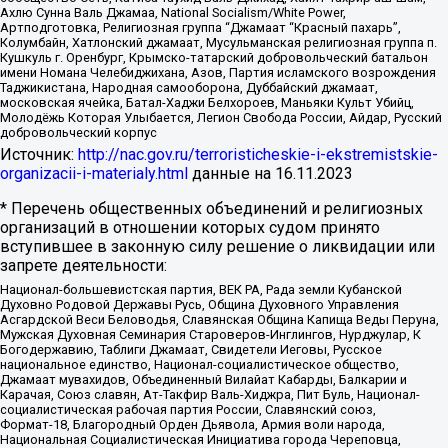
Ахлю Сунна Валь Джамаа, National Socialism/White Power,
Артподготовка, Религиозная группа “Джамаат “Красный пахарь”,
Колумбайн, Хатлонский джамаат, Мусульманская религиозная группа п.
Кушкуль г. Оренбург, Крымско-татарский добровольческий батальон
имени Номана Челебиджихана, Азов, Партия исламского возрождения
Таджикистана, Народная самооборона, Дуббайский джамаат,
московская ячейка, Батал-Хаджи Белхороев, Маньяки Культ Убийц,
Молодёжь Которая Улыбается, Легион Свобода России, Айдар, Русский
добровольческий корпус
Источник:
http://nac.gov.ru/terroristicheskie-i-ekstremistskie-
organizacii-i-materialy.html
данные на
16.11.2023
* Перечень общественных объединений и религиозных
организаций в отношении которых судом принято
вступившее в законную силу решение о ликвидации или
запрете деятельности:
Национал-большевистская партия, ВЕК РА, Рада земли Кубанской
Духовно Родовой Державы Русь, Община Духовного Управления
Асгардской Веси Беловодья, Славянская Община Капища Веды Перуна,
Мужская Духовная Семинария Староверов-Инглингов, Нурджулар, К
Богодержавию, Таблиги Джамаат, Свидетели Иеговы, Русское
национальное единство, Национал-социалистическое общество,
Джамаат мувахидов, Объединенный Вилайат Кабарды, Балкарии и
Карачая, Союз славян, Ат-Такфир Валь-Хиджра, Пит Буль, Национал-
социалистическая рабочая партия России, Славянский союз,
Формат-18, Благородный Орден Дьявола, Армия воли народа,
Национальная Социалистическая Инициатива города Череповца,