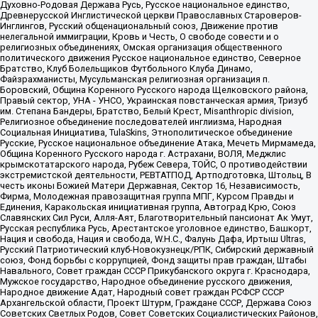
Духовно-Родовая Держава Русь, Русское национальное единство,
Древнерусской Инглистической церкви Православных Староверов-
Инглингов, Русский общенациональный союз, Движение против
нелегальной иммиграции, Кровь и Честь, О свободе совести и о
религиозных объединениях, Омская организация общественного
политического движения Русское национальное единство, Северное
Братство, Клуб Болельщиков Футбольного Клуба Динамо,
Файзрахманисты, Мусульманская религиозная организация п.
Боровский, Община Коренного Русского народа Щелковского района,
Правый сектор, УНА - УНСО, Украинская повстанческая армия, Тризуб
им. Степана Бандеры, Братство, Белый Крест, Misanthropic division,
Религиозное объединение последователей инглиизма, Народная
Социальная Инициатива, TulaSkins, Этнополитическое объединение
Русские, Русское национальное объединение Атака, Мечеть Мирмамеда,
Община Коренного Русского народа г. Астрахани, ВОЛЯ, Меджлис
крымскотатарского народа, Рубеж Севера, ТОЙС, О противодействии
экстремистской деятельности, РЕВТАТПОД, Артподготовка, Штольц, В
честь иконы Божией Матери Державная, Сектор 16, Независимость,
Фирма, Молодежная правозащитная группа МПГ, Курсом Правды и
Единения, Каракольская инициативная группа, Автоград Крю, Союз
Славянских Сил Руси, Алля-Аят, Благотворительный пансионат Ак Умут,
Русская республика Русь, Арестантское уголовное единство, Башкорт,
Нация и свобода, Нация и свобода, W.H.С., Фалунь Дафа, Иртыш Ultras,
Русский Патриотический клуб-Новокузнецк/РПК, Сибирский державный
союз, Фонд борьбы с коррупцией, Фонд защиты прав граждан, Штабы
Навального, Совет граждан СССР Прикубанского округа г. Краснодара,
Мужское государство, Народное объединение русского движения,
Народное движение Адат, Народный совет граждан РСФСР СССР
Архангельской области, Проект Штурм, Граждане СССР, Держава Союз
Советских Светлых Родов, Совет Советских Социалистических Районов,