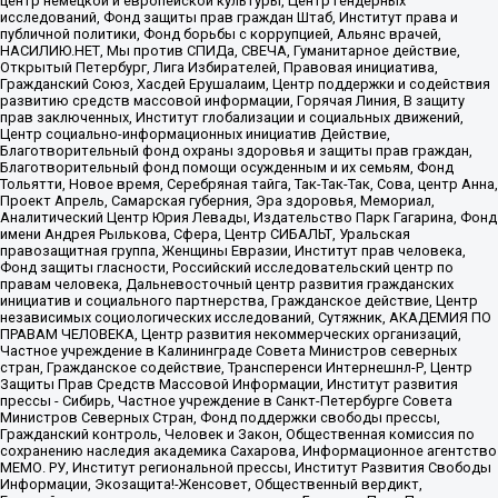
центр немецкой и европейской культуры, Центр гендерных
исследований, Фонд защиты прав граждан Штаб, Институт права и
публичной политики, Фонд борьбы с коррупцией, Альянс врачей,
НАСИЛИЮ.НЕТ, Мы против СПИДа, СВЕЧА, Гуманитарное действие,
Открытый Петербург, Лига Избирателей, Правовая инициатива,
Гражданский Союз, Хасдей Ерушалаим, Центр поддержки и содействия
развитию средств массовой информации, Горячая Линия, В защиту
прав заключенных, Институт глобализации и социальных движений,
Центр социально-информационных инициатив Действие,
Благотворительный фонд охраны здоровья и защиты прав граждан,
Благотворительный фонд помощи осужденным и их семьям, Фонд
Тольятти, Новое время, Серебряная тайга, Так-Так-Так, Сова, центр Анна,
Проект Апрель, Самарская губерния, Эра здоровья, Мемориал,
Аналитический Центр Юрия Левады, Издательство Парк Гагарина, Фонд
имени Андрея Рылькова, Сфера, Центр СИБАЛЬТ, Уральская
правозащитная группа, Женщины Евразии, Институт прав человека,
Фонд защиты гласности, Российский исследовательский центр по
правам человека, Дальневосточный центр развития гражданских
инициатив и социального партнерства, Гражданское действие, Центр
независимых социологических исследований, Сутяжник, АКАДЕМИЯ ПО
ПРАВАМ ЧЕЛОВЕКА, Центр развития некоммерческих организаций,
Частное учреждение в Калининграде Совета Министров северных
стран, Гражданское содействие, Трансперенси Интернешнл-Р, Центр
Защиты Прав Средств Массовой Информации, Институт развития
прессы - Сибирь, Частное учреждение в Санкт-Петербурге Совета
Министров Северных Стран, Фонд поддержки свободы прессы,
Гражданский контроль, Человек и Закон, Общественная комиссия по
сохранению наследия академика Сахарова, Информационное агентство
МЕМО. РУ, Институт региональной прессы, Институт Развития Свободы
Информации, Экозащита!-Женсовет, Общественный вердикт,