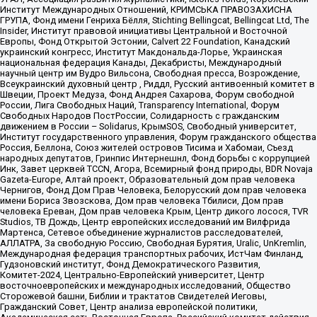
Институт Международных Отношений, КРИМСЬКА ПРАВОЗАХИСНА
ГРУПА, Фонд имени Генриха Бёлля, Stichting Bellingcat, Bellingcat Ltd, The
Insider, Институт правовой инициативы Центральной и Восточной
Европы, Фонд Открытой Эстонии, Calvert 22 Foundation, Канадский
украинский конгресс, Институт Макдональда-Лорье, Украинская
национальная федерация Канады, Декабристы, Международный
научный центр им Вудро Вильсона, Свободная пресса, Возрождение,
Всеукраинский духовный центр , Риддл, Русский антивоенный комитет в
Швеции, Проект Медуза, Фонд Андрея Сахарова, Форум свободной
России, Лига Свободных Наций, Transparеncy International, Форум
Свободных Народов ПостРоссии, Солидарность с гражданским
движением в России – Solidarus, КрымSOS, Свободный университет,
Институт государственного управления, Форум гражданского общества
Россия, Беллона, Союз жителей островов Тисима и Хабомаи, Съезд
народных депутатов, Гринпис Интернешнл, Фонд борьбы с коррупцией
Инк, Завет церквей TCCN, Агора, Всемирный фонд природы, BDR Novaja
Gazeta-Europe, Алтай проект, Образовательный дом прав человека
Чернигов, Фонд Дом Прав Человека, Белорусский дом прав человека
имени Бориса Звозскова, Дом прав человека Тбилиси, Дом прав
человека Ереван, Дом прав человека Крым, Центр дикого лосося, TVR
Studios, ТВ Дождь, Центр европейских исследований им Вилфрида
Мартенса, Сетевое объединение журналистов расследователей,
АЛЛАТРА, За свободную Россию, Свободная Бурятия, Uralic, UnKremlin,
Международная федерация транспортных рабочих, ИстЧам Финланд,
Гудзоновский институт, Фонд Демократического Развития,
Комитет-2024, Центрально-Европейский университет, Центр
восточноевропейских и международных исследований, Общество
Сторожевой башни, Библии и трактатов Свидетелей Иеговы,
Гражданский Совет, Центр анализа европейской политики,