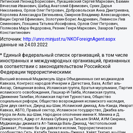
Литинский Леонид Борисович, Лукашевский Сергей Маркович, Бахмин
Вячеслав Иванович, Шабад Анатолий Ефимович, Сухих Дарья
Николаевна, Орлов Олег Петрович, Добровольская Анна Дмитриевна,
Королева Александра Евгеньевна, Смирнов Владимир Александрович,
Вицин Сергей Ефимович, Золотухин Борис Андреевич, Левинсон Лев
Семенович, Локшина Татьяна Иосифовна, Орлов Олег Петрович,
Полякова Мара Федоровна, Резник Генри Маркович, Захаров Герман
Константинович
Источник:
http://unro.minjust.ru/NKOForeignAgent.aspx
данные на
24.03.2022
* Единый федеральный список организаций, в том числе
иностранных и международных организаций, признанных
в соответствии с законодательством Российской
Федерации террористическими:
Высший военный Маджлисуль Шура Объединенных сил моджахедов
Кавказа, Конгресс народов Ичкерии и Дагестана, База, Асбат аль-
Ансар, Священная война, Исламская группа, Братья-мусульмане, Партия
исламского освобождения, Лашкар-И-Тайба, Исламская группа,
Движение Талибан, Исламская партия Туркестана, Общество
социальных реформ, Общество возрождения исламского наследия,
Дом двух святых, Джунд аш-Шам, Исламский джихад, Аль-Каида, Имарат
Кавказ, АБТО, Правый сектор, Исламское государство, Джабха аль-
Нусра ли-Ахль аш-Шам, Народное ополчение имени К. Минина и Д.
Пожарского, Аджр от Аллаха Субхану уа Тагьаля SHAM, АУМ Синрике,
Муджахеды джамаата Ат-Тавхида Валь-Джихад, Чистопольский
Джамаат, Рохнамо ба суи давлати исломи, Террористическое
сообщество Сеть, Катиба Таухид валь-Джихад, Хайят Тахрир аш-Шам,