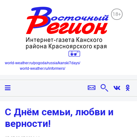
18+
world-weather.ru/pogoda/russia/kansk/7days/
world-weather.ru/informers/
С Днём семьи, любви и
верности!