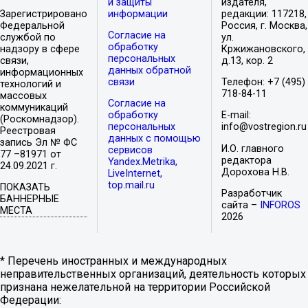
и защиты
издателя,
Зарегистрировано
информации
редакции: 117218,
Федеральной
Россия, г. Москва,
Согласие на
службой по
ул.
обработку
надзору в сфере
Кржижановского,
персональных
связи,
д.13, кор. 2
данных обратной
информационных
связи
Телефон: +7 (495)
технологий и
718-84-11
массовых
Согласие на
коммуникаций
обработку
E-mail:
(Роскомнадзор).
персональных
info@vostregion.ru
Реестровая
данных с помощью
запись Эл № ФС
И.О. главного
сервисов
77 –81971 от
редактора
Yandex.Metrika,
24.09.2021 г.
Дорохова Н.В.
LiveInternet,
top.mail.ru
ПОКАЗАТЬ
Разработчик
БАННЕРНЫЕ
сайта –
INFOROS
МЕСТА
2026
* Перечень иностранных и международных
неправительственных организаций, деятельность которых
признана нежелательной на территории Российской
Федерации: