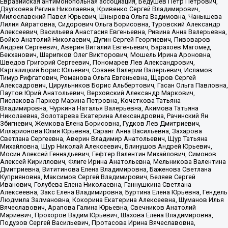
Евразийская антимонопольная ассоциация, Бедушев Петр Петрович,
Дзугкоева Регина Николаевна, Кривенко Сергей Владимирович,
Милославский Павел Юрьевич, Шнырова Ольга Вадимовна, Чанышева
Лилия Айратовна, Сидорович Ольга Борисовна, Туровский Александр
Алексеевич, Васильева Анастасия Евгеньевна, Ривина Анна Валерьевна,
Бойко Анатолий Николаевич, Дугин Сергей Георгиевич, Пивоваров
Андрей Сергеевич, Аверин Виталий Евгеньевич, Барахоев Магомед
Бекханович, Шарипков Олег Викторович, Мошель Ирина Ароновна,
Шведов Григорий Сергеевич, Пономарев Лев Александрович,
Каргалицкий Борис Юльевич, Созаев Валерий Валерьевич, Исламов
Тимур Рифгатович, Романова Ольга Евгеньевна, Щаров Сергей
Алексадрович, Цирульников Борис Альбертович, Гасан Ольга Павловна,
Паутов Юрий Анатольевич, Верховский Александр Маркович,
Пислакова-Паркер Марина Петровна, Кочеткова Татьяна
Владимировна, Чуркина Наталья Валерьевна, Акимова Татьяна
Николаевна, Золотарева Екатерина Александровна, Рачинский Ян
Збигневич, Жемкова Елена Борисовна, Гудков Лев Дмитриевич,
Илларионова Юлия Юрьевна, Саранг Анна Васильевна, Захарова
Светлана Сергеевна, Аверин Владимир Анатольевич, Щур Татьяна
Михайловна, Щур Николай Алексеевич, Блинушов Андрей Юрьевич,
Мосин Алексей Геннадьевич, Гефтер Валентин Михайлович, Симонов
Алексей Кириллович, Флиге Ирина Анатольевна, Мельникова Валентина
Дмитриевна, Вититинова Елена Владимировна, Баженова Светлана
Куприяновна, Максимов Сергей Владимирович, Беляев Сергей
Иванович, Голубева Елена Николаевна, Ганнушкина Светлана
Алексеевна, Закс Елена Владимировна, Буртина Елена Юрьевна, Гендель
Людмила Залмановна, Кокорина Екатерина Алексеевна, Шуманов Илья
Вячеславович, Арапова Галина Юрьевна, Свечников Анатолий
Мариевич, Прохоров Вадим Юрьевич, Шахова Елена Владимировна,
Подузов Сергей Васильевич, Протасова Ирина Вячеславовна,